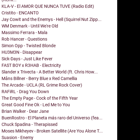
KLA-V - El AMOR QUE NUNCA TUVE (Radio Edit)
Cristito - ENCANTO
Jay Cowit and the Enemys - Hell (Squirrel Nut Zipp...
WM Denmark - Until We're Old
Massimo Ferrara - Mala
Rob Hancer - Questions
Simon Opp - Twisted Blonde
HU3M3N - Disappear
Sick-Days - Just Like Fever
FAST BOY x R3HAB - Electricity
Slander x Trivecta - A Better World (ft. Chris How...
Måns Billner - Berry Blue x Red Camellia
The Arcade - UCLA (RL Grime Rock Cover)
RAFiRL - Drag You Down
The Empty Page - Cock of the Fifth Year
Great Good Fine Ok - Led Me to You
Brian Walker - Dear Jane
BuenRostro - El Planeta más raro del Universo (fea...
Chuck Spadina - Therapissed
Moses Mikheyev - Broken Satellite (Are You Alone T...
Suasion - Enemy