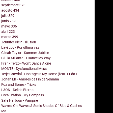
septiembre
373
agosto
434
julio
329
junio
289
mayo
336
abril
223
marzo
399
Jennifer Klein - Illusion
Lavi Lov - Por última vez
Gileah Taylor - Summer Jubilee
Giulia Millanta - I Dance My Way
Frank Terzo - Won't Dance Alone
MONTE - Dysfunctional Mess
Terje Gravdal - Hostage In My Home (feat. Frida H...
Jonah Eh - Amores de Fin de Semana
Fox and Bones - Tricks
L3ON - Delirio Eterno
Orca Station - My Compass
Safe Harbour - Vampire
Waves_On_Waves & Sonic Shades Of Blue & Castles
Ma...