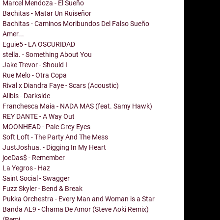
Marcel Mendoza - El Sueño
Bachitas - Matar Un Ruiseñor
Bachitas - Caminos Moribundos Del Falso Sueño
Amer...
Eguie5 - LA OSCURIDAD
stella. - Something About You
Jake Trevor - Should I
Rue Melo - Otra Copa
Rival x Diandra Faye - Scars (Acoustic)
Alibis - Darkside
Franchesca Maia - NADA MAS (feat. Samy Hawk)
REY DANTE - A Way Out
MOONHEAD - Pale Grey Eyes
Soft Loft - The Party And The Mess
JustJoshua. - Digging In My Heart
joeDas$ - Remember
La Yegros - Haz
Saint Social - Swagger
Fuzz Skyler - Bend & Break
Pukka Orchestra - Every Man and Woman is a Star
Banda AL9 - Chama De Amor (Steve Aoki Remix)
(Remi...