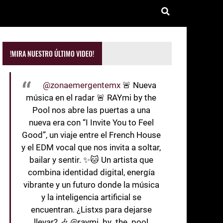
!MIRA NUESTRO ÚLTIMO VIDEO!
@zonaemergentemx
🚨 Nueva
música en el radar 🚨 RAYmi by the
Pool nos abre las puertas a una
nueva era con “I Invite You to Feel
Good”, un viaje entre el French House
y el EDM vocal que nos invita a soltar,
bailar y sentir. ✨🐱 Un artista que
combina identidad digital, energía
vibrante y un futuro donde la música
y la inteligencia artificial se
encuentran. ¿Listxs para dejarse
llevar? 🎶 @raymi_by_the_pool