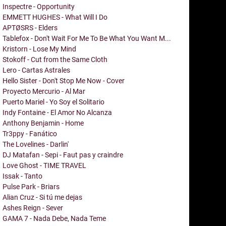
Inspectre - Opportunity
EMMETT HUGHES - What Will I Do
APTØSRS - Elders
Tablefox - Don't Wait For Me To Be What You Want M...
Kristorn - Lose My Mind
Stokoff - Cut from the Same Cloth
Lero - Cartas Astrales
Hello Sister - Don't Stop Me Now - Cover
Proyecto Mercurio - Al Mar
Puerto Mariel - Yo Soy el Solitario
Indy Fontaine - El Amor No Alcanza
Anthony Benjamin - Home
Tr3ppy - Fanático
The Lovelines - Darlin'
DJ Matafan - Sepi - Faut pas y craindre
Love Ghost - TIME TRAVEL
Issak - Tanto
Pulse Park - Briars
Alian Cruz - Si tú me dejas
Ashes Reign - Sever
GAMA 7 - Nada Debe, Nada Teme