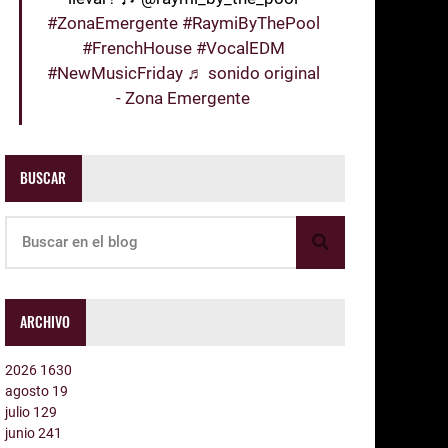
#ZonaEmergente
#RaymiByThePool
#FrenchHouse
#VocalEDM
#NewMusicFriday
♬ sonido original
- Zona Emergente
BUSCAR
ARCHIVO
2026
1630
agosto
19
julio
129
junio
241