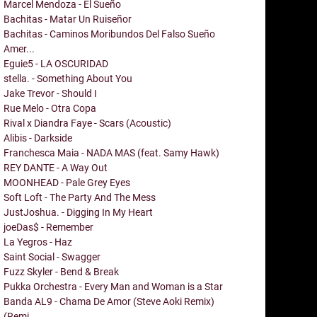
Marcel Mendoza - El Sueño
Bachitas - Matar Un Ruiseñor
Bachitas - Caminos Moribundos Del Falso Sueño
Amer...
Eguie5 - LA OSCURIDAD
stella. - Something About You
Jake Trevor - Should I
Rue Melo - Otra Copa
Rival x Diandra Faye - Scars (Acoustic)
Alibis - Darkside
Franchesca Maia - NADA MAS (feat. Samy Hawk)
REY DANTE - A Way Out
MOONHEAD - Pale Grey Eyes
Soft Loft - The Party And The Mess
JustJoshua. - Digging In My Heart
joeDas$ - Remember
La Yegros - Haz
Saint Social - Swagger
Fuzz Skyler - Bend & Break
Pukka Orchestra - Every Man and Woman is a Star
Banda AL9 - Chama De Amor (Steve Aoki Remix)
(Remi...