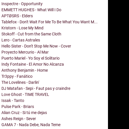
Inspectre - Opportunity
EMMETT HUGHES - What Will I Do
APTØSRS - Elders
Tablefox - Don't Wait For Me To Be What You Want M...
Kristorn - Lose My Mind
Stokoff - Cut from the Same Cloth
Lero - Cartas Astrales
Hello Sister - Don't Stop Me Now - Cover
Proyecto Mercurio - Al Mar
Puerto Mariel - Yo Soy el Solitario
Indy Fontaine - El Amor No Alcanza
Anthony Benjamin - Home
Tr3ppy - Fanático
The Lovelines - Darlin'
DJ Matafan - Sepi - Faut pas y craindre
Love Ghost - TIME TRAVEL
Issak - Tanto
Pulse Park - Briars
Alian Cruz - Si tú me dejas
Ashes Reign - Sever
GAMA 7 - Nada Debe, Nada Teme