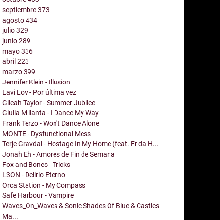
septiembre
373
agosto
434
julio
329
junio
289
mayo
336
abril
223
marzo
399
Jennifer Klein - Illusion
Lavi Lov - Por última vez
Gileah Taylor - Summer Jubilee
Giulia Millanta - I Dance My Way
Frank Terzo - Won't Dance Alone
MONTE - Dysfunctional Mess
Terje Gravdal - Hostage In My Home (feat. Frida H...
Jonah Eh - Amores de Fin de Semana
Fox and Bones - Tricks
L3ON - Delirio Eterno
Orca Station - My Compass
Safe Harbour - Vampire
Waves_On_Waves & Sonic Shades Of Blue & Castles
Ma...