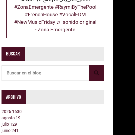
#ZonaEmergente
#RaymiByThePool
#FrenchHouse
#VocalEDM
#NewMusicFriday
♬ sonido original
- Zona Emergente
BUSCAR
ARCHIVO
2026
1630
agosto
19
julio
129
junio
241