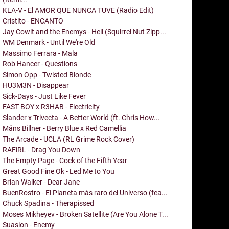
KLA-V - El AMOR QUE NUNCA TUVE (Radio Edit)
Cristito - ENCANTO
Jay Cowit and the Enemys - Hell (Squirrel Nut Zipp...
WM Denmark - Until We're Old
Massimo Ferrara - Mala
Rob Hancer - Questions
Simon Opp - Twisted Blonde
HU3M3N - Disappear
Sick-Days - Just Like Fever
FAST BOY x R3HAB - Electricity
Slander x Trivecta - A Better World (ft. Chris How...
Måns Billner - Berry Blue x Red Camellia
The Arcade - UCLA (RL Grime Rock Cover)
RAFiRL - Drag You Down
The Empty Page - Cock of the Fifth Year
Great Good Fine Ok - Led Me to You
Brian Walker - Dear Jane
BuenRostro - El Planeta más raro del Universo (fea...
Chuck Spadina - Therapissed
Moses Mikheyev - Broken Satellite (Are You Alone T...
Suasion - Enemy