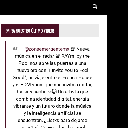
!MIRA NUESTRO ÚLTIMO VIDEO!
@zonaemergentemx
🚨 Nueva
música en el radar 🚨 RAYmi by the
Pool nos abre las puertas a una
nueva era con “I Invite You to Feel
Good”, un viaje entre el French House
y el EDM vocal que nos invita a soltar,
bailar y sentir. ✨🐱 Un artista que
combina identidad digital, energía
vibrante y un futuro donde la música
y la inteligencia artificial se
encuentran. ¿Listxs para dejarse
llevar? 🎶 @raymi_by_the_pool