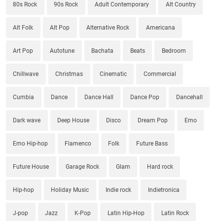
80s Rock
90s Rock
Adult Contemporary
Alt Country
Alt Folk
Alt Pop
Alternative Rock
Americana
Art Pop
Autotune
Bachata
Beats
Bedroom
Chillwave
Christmas
Cinematic
Commercial
Cumbia
Dance
Dance Hall
Dance Pop
Dancehall
Dark wave
Deep House
Disco
Dream Pop
Emo
Emo Hip-hop
Flamenco
Folk
Future Bass
Future House
Garage Rock
Glam
Hard rock
Hip-hop
Holiday Music
Indie rock
Indietronica
J-pop
Jazz
K-Pop
Latin Hip-Hop
Latin Rock