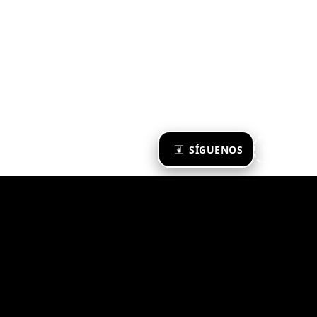
×
SÍGUENOS
Ya te sigo
Zona Emergente 2023
© ZONA EMERGENTE
TODOS LOS DERECHOS RESERVADOS