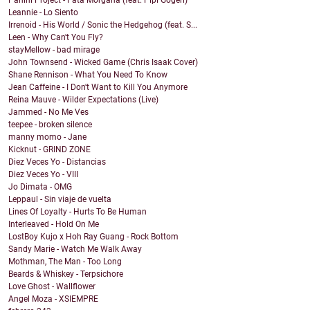
Panini Project - Fata Morgana (feat. Pipi Gogerl)
Leannie - Lo Siento
Irrenoid - His World / Sonic the Hedgehog (feat. S...
Leen - Why Can't You Fly?
stayMellow - bad mirage
John Townsend - Wicked Game (Chris Isaak Cover)
Shane Rennison - What You Need To Know
Jean Caffeine - I Don't Want to Kill You Anymore
Reina Mauve - Wilder Expectations (Live)
Jammed - No Me Ves
teepee - broken silence
manny momo - Jane
Kicknut - GRIND ZONE
Diez Veces Yo - Distancias
Diez Veces Yo - VIII
Jo Dimata - OMG
Leppaul - Sin viaje de vuelta
Lines Of Loyalty - Hurts To Be Human
Interleaved - Hold On Me
LostBoy Kujo x Hoh Ray Guang - Rock Bottom
Sandy Marie - Watch Me Walk Away
Mothman, The Man - Too Long
Beards & Whiskey - Terpsichore
Love Ghost - Wallflower
Angel Moza - XSIEMPRE