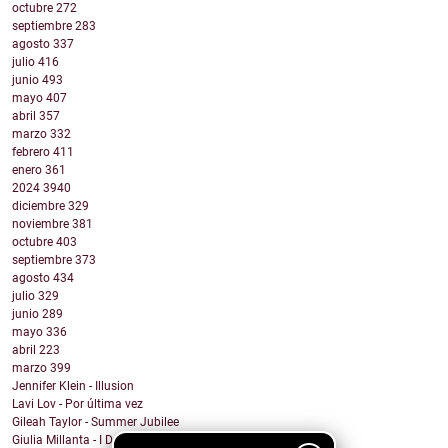
octubre
272
septiembre
283
agosto
337
julio
416
junio
493
mayo
407
abril
357
marzo
332
febrero
411
enero
361
2024
3940
diciembre
329
noviembre
381
octubre
403
septiembre
373
agosto
434
julio
329
junio
289
mayo
336
abril
223
marzo
399
Jennifer Klein - Illusion
Lavi Lov - Por última vez
Gileah Taylor - Summer Jubilee
Giulia Millanta - I Dance My Way