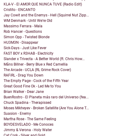
KLA-V - El AMOR QUE NUNCA TUVE (Radio Edit)
Cristito - ENCANTO
Jay Cowit and the Enemys - Hell (Squirrel Nut Zipp...
WM Denmark - Until We're Old
Massimo Ferrara - Mala
Rob Hancer - Questions
Simon Opp - Twisted Blonde
HU3M3N - Disappear
Sick-Days - Just Like Fever
FAST BOY x R3HAB - Electricity
Slander x Trivecta - A Better World (ft. Chris How...
Måns Billner - Berry Blue x Red Camellia
The Arcade - UCLA (RL Grime Rock Cover)
RAFiRL - Drag You Down
The Empty Page - Cock of the Fifth Year
Great Good Fine Ok - Led Me to You
Brian Walker - Dear Jane
BuenRostro - El Planeta más raro del Universo (fea...
Chuck Spadina - Therapissed
Moses Mikheyev - Broken Satellite (Are You Alone T...
Suasion - Enemy
Martha Rose - The Same Feeling
BOYDESVELADO - Me Conoces
Jimmy & Verona - Holy Water
Cat Cork - Silver and Gold