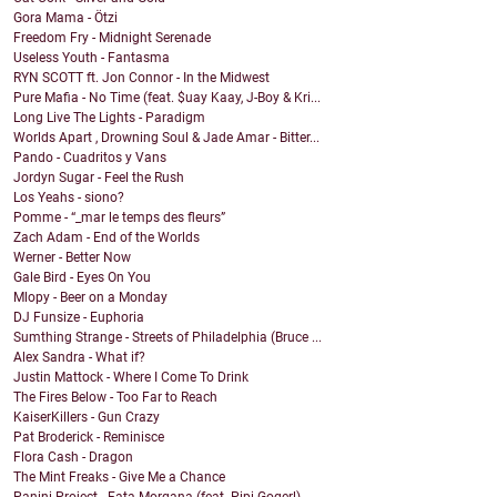
Gora Mama - Ötzi
Freedom Fry - Midnight Serenade
Useless Youth - Fantasma
RYN SCOTT ft. Jon Connor - In the Midwest
Pure Mafia - No Time (feat. $uay Kaay, J-Boy & Kri...
Long Live The Lights - Paradigm
Worlds Apart , Drowning Soul & Jade Amar - Bitter...
Pando - Cuadritos y Vans
Jordyn Sugar - Feel the Rush
Los Yeahs - siono?
Pomme - “_mar le temps des fleurs”
Zach Adam - End of the Worlds
Werner - Better Now
Gale Bird - Eyes On You
Mlopy - Beer on a Monday
DJ Funsize - Euphoria
Sumthing Strange - Streets of Philadelphia (Bruce ...
Alex Sandra - What if?
Justin Mattock - Where I Come To Drink
The Fires Below - Too Far to Reach
KaiserKillers - Gun Crazy
Pat Broderick - Reminisce
Flora Cash - Dragon
The Mint Freaks - Give Me a Chance