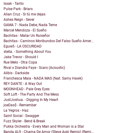
Issak - Tanto
Pulse Park - Briars
Alian Cruz - Si tú me dejas
Ashes Reign - Sever
GAMA 7 - Nada Debe, Nada Teme
Marcel Mendoza - El Sueño
Bachitas - Matar Un Ruiseñor
Bachitas - Caminos Moribundos Del Falso Sueño Amer...
Eguie5 - LA OSCURIDAD
stella. - Something About You
Jake Trevor - Should I
Rue Melo - Otra Copa
Rival x Diandra Faye - Scars (Acoustic)
Alibis - Darkside
Franchesca Maia - NADA MAS (feat. Samy Hawk)
REY DANTE - A Way Out
MOONHEAD - Pale Grey Eyes
Soft Loft - The Party And The Mess
JustJoshua. - Digging In My Heart
joeDas$ - Remember
La Yegros - Haz
Saint Social - Swagger
Fuzz Skyler - Bend & Break
Pukka Orchestra - Every Man and Woman is a Star
Banda AL9 - Chama De Amor (Steve Aoki Remix) (Remi...