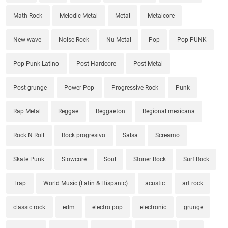
Math Rock
Melodic Metal
Metal
Metalcore
New wave
Noise Rock
Nu Metal
Pop
Pop PUNK
Pop Punk Latino
Post-Hardcore
Post-Metal
Post-grunge
Power Pop
Progressive Rock
Punk
Rap Metal
Reggae
Reggaeton
Regional mexicana
Rock N Roll
Rock progresivo
Salsa
Screamo
Skate Punk
Slowcore
Soul
Stoner Rock
Surf Rock
Trap
World Music (Latin & Hispanic)
acustic
art rock
classic rock
edm
electro pop
electronic
grunge