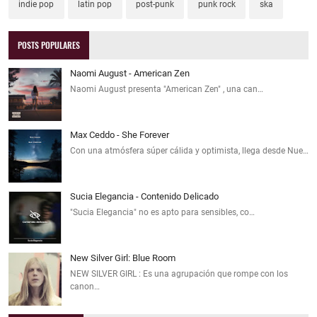
indie pop
latin pop
post-punk
punk rock
ska
POSTS POPULARES
Naomi August - American Zen
Naomi August presenta "American Zen" , una can…
Max Ceddo - She Forever
Con una atmósfera súper cálida y optimista, llega desde Nue…
Sucia Elegancia - Contenido Delicado
"Sucia Elegancia" no es apto para sensibles, co…
New Silver Girl: Blue Room
NEW SILVER GIRL : Es una agrupación que rompe con los
canon…