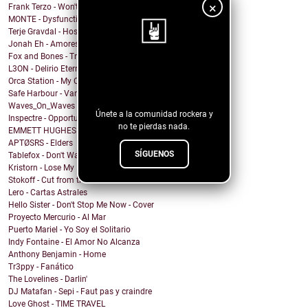
×
Frank Terzo - Won't Dance Alone
MONTE - Dysfunctional Mess
Terje Gravdal - Hostage In My Home (feat. Frida H...
Jonah Eh - Amores de Fin de Semana
Fox and Bones - Tricks
L3ON - Delirio Eterno
¡Sigue nuestro
Orca Station - My Compass
blog!
Safe Harbour - Vampire
Waves_On_Waves & Sonic Shades Of Blue & Castles Ma...
Únete a la comunidad rockera y
Inspectre - Opportunity
no te pierdas nada.
EMMETT HUGHES - What Will I Do
APTØSRS - Elders
SÍGUENOS
Tablefox - Don't Wait For Me To Be What You Want M...
Kristorn - Lose My Mind
Stokoff - Cut from the Same Cloth
Lero - Cartas Astrales
Hello Sister - Don't Stop Me Now - Cover
Proyecto Mercurio - Al Mar
Puerto Mariel - Yo Soy el Solitario
Indy Fontaine - El Amor No Alcanza
Anthony Benjamin - Home
Tr3ppy - Fanático
The Lovelines - Darlin'
DJ Matafan - Sepi - Faut pas y craindre
Love Ghost - TIME TRAVEL