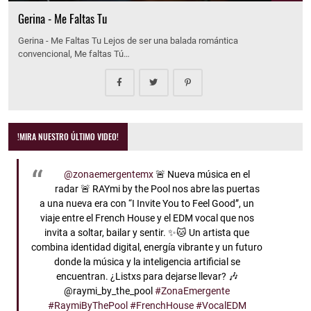
Gerina - Me Faltas Tu
Gerina - Me Faltas Tu Lejos de ser una balada romántica
convencional, Me faltas Tú…
!MIRA NUESTRO ÚLTIMO VIDEO!
@zonaemergentemx
🚨 Nueva música en el
radar 🚨 RAYmi by the Pool nos abre las puertas
a una nueva era con “I Invite You to Feel Good”, un
viaje entre el French House y el EDM vocal que nos
invita a soltar, bailar y sentir. ✨🐱 Un artista que
combina identidad digital, energía vibrante y un futuro
donde la música y la inteligencia artificial se
encuentran. ¿Listxs para dejarse llevar? 🎶
@raymi_by_the_pool
#ZonaEmergente
#RaymiByThePool
#FrenchHouse
#VocalEDM