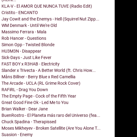
KLA-V - El AMOR QUE NUNCA TUVE (Radio Edit)
Cristito - ENCANTO
Jay Cowit and the Enemys - Hell (Squirrel Nut Zipp...
WM Denmark - Until We're Old
Massimo Ferrara - Mala
Rob Hancer - Questions
Simon Opp - Twisted Blonde
HU3M3N - Disappear
Sick-Days - Just Like Fever
FAST BOY x R3HAB - Electricity
Slander x Trivecta - A Better World (ft. Chris How...
Måns Billner - Berry Blue x Red Camellia
The Arcade - UCLA (RL Grime Rock Cover)
RAFiRL - Drag You Down
The Empty Page - Cock of the Fifth Year
Great Good Fine Ok - Led Me to You
Brian Walker - Dear Jane
BuenRostro - El Planeta más raro del Universo (fea...
Chuck Spadina - Therapissed
Moses Mikheyev - Broken Satellite (Are You Alone T...
Suasion - Enemy