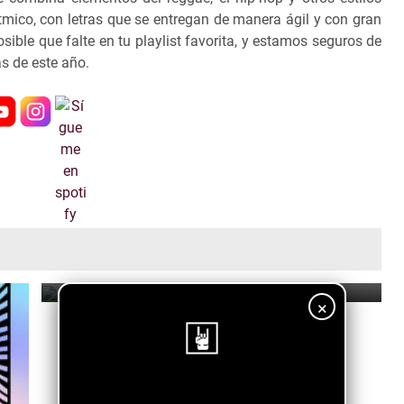
ítmico, con letras que se entregan de manera ágil y con gran
sible que falte en tu playlist favorita, y estamos seguros de
as de este año.
Stalk Ashley, Skeng, Kraff - Senseless
August 10, 2024
×
¡Sigue nuestro blog!