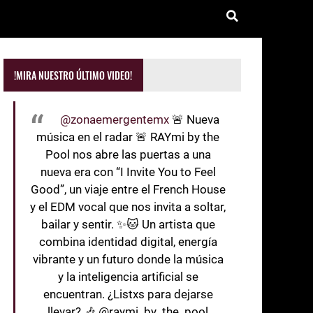
!MIRA NUESTRO ÚLTIMO VIDEO!
@zonaemergentemx
🚨 Nueva
música en el radar 🚨 RAYmi by the
Pool nos abre las puertas a una
nueva era con “I Invite You to Feel
Good”, un viaje entre el French House
y el EDM vocal que nos invita a soltar,
bailar y sentir. ✨🐱 Un artista que
combina identidad digital, energía
vibrante y un futuro donde la música
y la inteligencia artificial se
encuentran. ¿Listxs para dejarse
llevar? 🎶 @raymi_by_the_pool