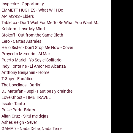
Inspectre - Opportunity
EMMETT HUGHES - What Will I Do
APTØSRS - Elders
Tablefox - Don't Wait For Me To Be What You Want M...
Kristorn - Lose My Mind
Stokoff - Cut from the Same Cloth
Lero - Cartas Astrales
Hello Sister - Don't Stop Me Now - Cover
Proyecto Mercurio - Al Mar
Puerto Mariel - Yo Soy el Solitario
Indy Fontaine - El Amor No Alcanza
Anthony Benjamin - Home
Tr3ppy - Fanático
The Lovelines - Darlin'
DJ Matafan - Sepi - Faut pas y craindre
Love Ghost - TIME TRAVEL
Issak - Tanto
Pulse Park - Briars
Alian Cruz - Si tú me dejas
Ashes Reign - Sever
GAMA 7 - Nada Debe, Nada Teme