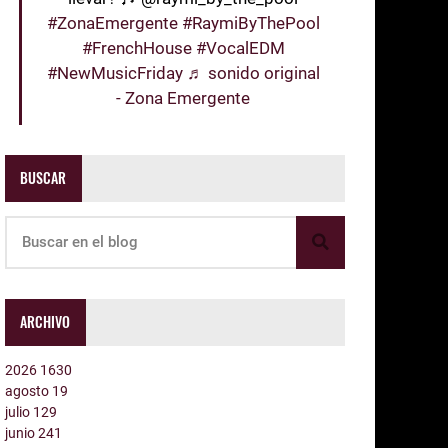
#ZonaEmergente
#RaymiByThePool
#FrenchHouse
#VocalEDM
#NewMusicFriday
♬ sonido original
- Zona Emergente
BUSCAR
ARCHIVO
2026
1630
agosto
19
julio
129
junio
241