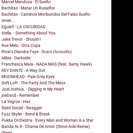
Marcel Mendoza - El Sueño
Bachitas - Matar Un Ruiseñor
Bachitas - Caminos Moribundos Del Falso Sueño
Amer...
Eguie5 - LA OSCURIDAD
stella. - Something About You
Jake Trevor - Should I
Rue Melo - Otra Copa
Rival x Diandra Faye - Scars (Acoustic)
Alibis - Darkside
Franchesca Maia - NADA MAS (feat. Samy Hawk)
REY DANTE - A Way Out
MOONHEAD - Pale Grey Eyes
Soft Loft - The Party And The Mess
JustJoshua. - Digging In My Heart
joeDas$ - Remember
La Yegros - Haz
Saint Social - Swagger
Fuzz Skyler - Bend & Break
Pukka Orchestra - Every Man and Woman is a Star
Banda AL9 - Chama De Amor (Steve Aoki Remix)
(Remi...