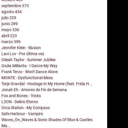
septiembre
373
agosto
434
julio
329
junio
289
mayo
336
abril
223
marzo
399
Jennifer Klein - Illusion
Lavi Lov - Por última vez
Gileah Taylor - Summer Jubilee
Giulia Millanta - I Dance My Way
Frank Terzo - Won't Dance Alone
MONTE - Dysfunctional Mess
Terje Gravdal - Hostage In My Home (feat. Frida H...
Jonah Eh - Amores de Fin de Semana
Fox and Bones - Tricks
L3ON - Delirio Eterno
Orca Station - My Compass
Safe Harbour - Vampire
Waves_On_Waves & Sonic Shades Of Blue & Castles
Ma...