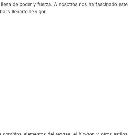
, llena de poder y fuerza. A nosotros nos ha fascinado este
r y llenarte de vigor.
 combina elementos del reggae, el hip-hop y otros estilos