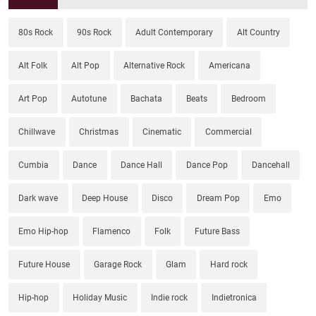
80s Rock
90s Rock
Adult Contemporary
Alt Country
Alt Folk
Alt Pop
Alternative Rock
Americana
Art Pop
Autotune
Bachata
Beats
Bedroom
Chillwave
Christmas
Cinematic
Commercial
Cumbia
Dance
Dance Hall
Dance Pop
Dancehall
Dark wave
Deep House
Disco
Dream Pop
Emo
Emo Hip-hop
Flamenco
Folk
Future Bass
Future House
Garage Rock
Glam
Hard rock
Hip-hop
Holiday Music
Indie rock
Indietronica