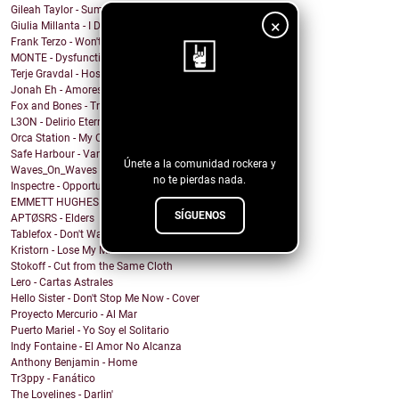
Gileah Taylor - Summer Jubilee
×
Giulia Millanta - I Dance My Way
Frank Terzo - Won't Dance Alone
MONTE - Dysfunctional Mess
Terje Gravdal - Hostage In My Home (feat. Frida H...
Jonah Eh - Amores de Fin de Semana
Fox and Bones - Tricks
¡Sigue nuestro
L3ON - Delirio Eterno
blog!
Orca Station - My Compass
Safe Harbour - Vampire
Únete a la comunidad rockera y
Waves_On_Waves & Sonic Shades Of Blue & Castles Ma...
no te pierdas nada.
Inspectre - Opportunity
EMMETT HUGHES - What Will I Do
SÍGUENOS
APTØSRS - Elders
Tablefox - Don't Wait For Me To Be What You Want M...
Kristorn - Lose My Mind
Stokoff - Cut from the Same Cloth
Lero - Cartas Astrales
Hello Sister - Don't Stop Me Now - Cover
Proyecto Mercurio - Al Mar
Puerto Mariel - Yo Soy el Solitario
Indy Fontaine - El Amor No Alcanza
Anthony Benjamin - Home
Tr3ppy - Fanático
The Lovelines - Darlin'