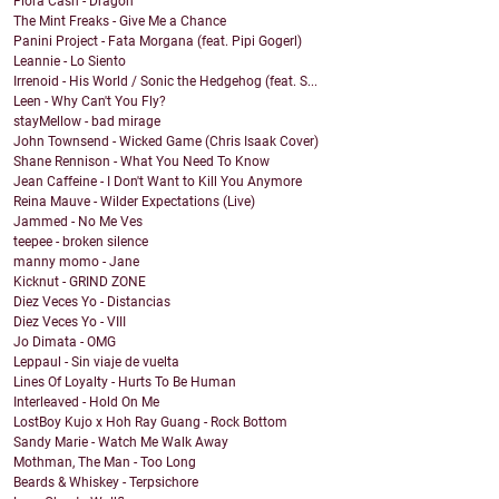
Flora Cash - Dragon
The Mint Freaks - Give Me a Chance
Panini Project - Fata Morgana (feat. Pipi Gogerl)
Leannie - Lo Siento
Irrenoid - His World / Sonic the Hedgehog (feat. S...
Leen - Why Can't You Fly?
stayMellow - bad mirage
John Townsend - Wicked Game (Chris Isaak Cover)
Shane Rennison - What You Need To Know
Jean Caffeine - I Don't Want to Kill You Anymore
Reina Mauve - Wilder Expectations (Live)
Jammed - No Me Ves
teepee - broken silence
manny momo - Jane
Kicknut - GRIND ZONE
Diez Veces Yo - Distancias
Diez Veces Yo - VIII
Jo Dimata - OMG
Leppaul - Sin viaje de vuelta
Lines Of Loyalty - Hurts To Be Human
Interleaved - Hold On Me
LostBoy Kujo x Hoh Ray Guang - Rock Bottom
Sandy Marie - Watch Me Walk Away
Mothman, The Man - Too Long
Beards & Whiskey - Terpsichore