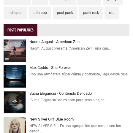
indie pop
latin pop
post-punk
punk rock
ska
POSTS POPULARES
Naomi August - American Zen
Naomi August presenta "American Zen" , una can…
Max Ceddo - She Forever
Con una atmósfera súper cálida y optimista, llega desde Nue…
Sucia Elegancia - Contenido Delicado
"Sucia Elegancia" no es apto para sensibles, co…
New Silver Girl: Blue Room
NEW SILVER GIRL : Es una agrupación que rompe con los
canon…