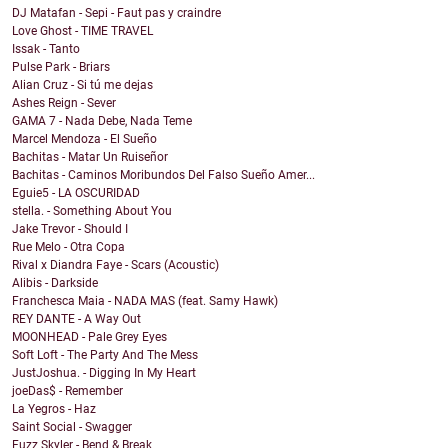
DJ Matafan - Sepi - Faut pas y craindre
Love Ghost - TIME TRAVEL
Issak - Tanto
Pulse Park - Briars
Alian Cruz - Si tú me dejas
Ashes Reign - Sever
GAMA 7 - Nada Debe, Nada Teme
Marcel Mendoza - El Sueño
Bachitas - Matar Un Ruiseñor
Bachitas - Caminos Moribundos Del Falso Sueño Amer...
Eguie5 - LA OSCURIDAD
stella. - Something About You
Jake Trevor - Should I
Rue Melo - Otra Copa
Rival x Diandra Faye - Scars (Acoustic)
Alibis - Darkside
Franchesca Maia - NADA MAS (feat. Samy Hawk)
REY DANTE - A Way Out
MOONHEAD - Pale Grey Eyes
Soft Loft - The Party And The Mess
JustJoshua. - Digging In My Heart
joeDas$ - Remember
La Yegros - Haz
Saint Social - Swagger
Fuzz Skyler - Bend & Break