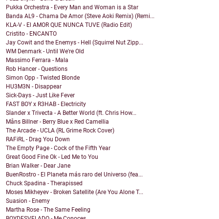
Pukka Orchestra - Every Man and Woman is a Star
Banda AL9 - Chama De Amor (Steve Aoki Remix) (Remi...
KLA-V - El AMOR QUE NUNCA TUVE (Radio Edit)
Cristito - ENCANTO
Jay Cowit and the Enemys - Hell (Squirrel Nut Zipp...
WM Denmark - Until We're Old
Massimo Ferrara - Mala
Rob Hancer - Questions
Simon Opp - Twisted Blonde
HU3M3N - Disappear
Sick-Days - Just Like Fever
FAST BOY x R3HAB - Electricity
Slander x Trivecta - A Better World (ft. Chris How...
Måns Billner - Berry Blue x Red Camellia
The Arcade - UCLA (RL Grime Rock Cover)
RAFiRL - Drag You Down
The Empty Page - Cock of the Fifth Year
Great Good Fine Ok - Led Me to You
Brian Walker - Dear Jane
BuenRostro - El Planeta más raro del Universo (fea...
Chuck Spadina - Therapissed
Moses Mikheyev - Broken Satellite (Are You Alone T...
Suasion - Enemy
Martha Rose - The Same Feeling
BOYDESVELADO - Me Conoces