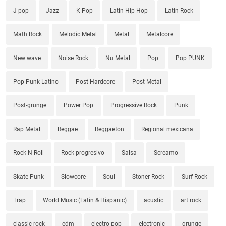
J-pop
Jazz
K-Pop
Latin Hip-Hop
Latin Rock
Math Rock
Melodic Metal
Metal
Metalcore
New wave
Noise Rock
Nu Metal
Pop
Pop PUNK
Pop Punk Latino
Post-Hardcore
Post-Metal
Post-grunge
Power Pop
Progressive Rock
Punk
Rap Metal
Reggae
Reggaeton
Regional mexicana
Rock N Roll
Rock progresivo
Salsa
Screamo
Skate Punk
Slowcore
Soul
Stoner Rock
Surf Rock
Trap
World Music (Latin & Hispanic)
acustic
art rock
classic rock
edm
electro pop
electronic
grunge