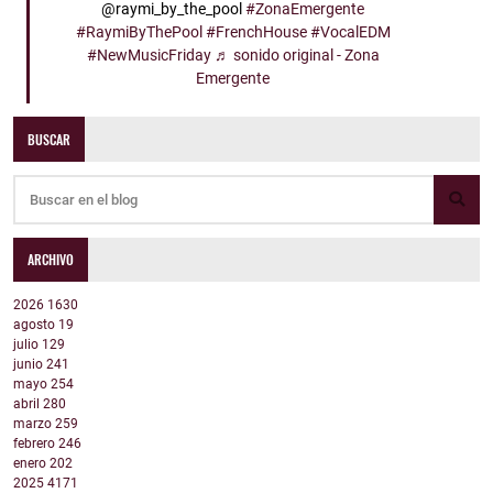
@raymi_by_the_pool
#ZonaEmergente
#RaymiByThePool
#FrenchHouse
#VocalEDM
#NewMusicFriday
♬ sonido original - Zona
Emergente
BUSCAR
ARCHIVO
2026
1630
agosto
19
julio
129
junio
241
mayo
254
abril
280
marzo
259
febrero
246
enero
202
2025
4171