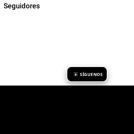
Seguidores
×
SÍGUENOS
Ya te sigo