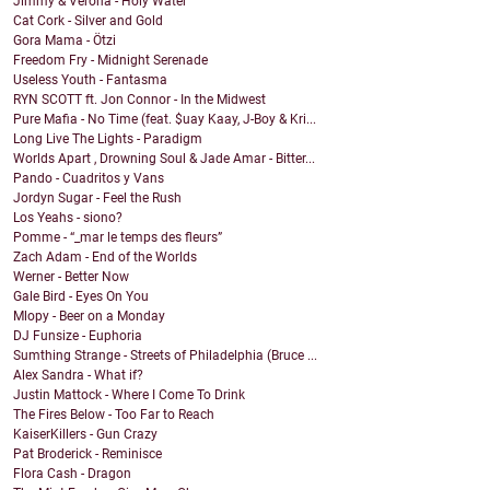
Jimmy & Verona - Holy Water
Cat Cork - Silver and Gold
Gora Mama - Ötzi
Freedom Fry - Midnight Serenade
Useless Youth - Fantasma
RYN SCOTT ft. Jon Connor - In the Midwest
Pure Mafia - No Time (feat. $uay Kaay, J-Boy & Kri...
Long Live The Lights - Paradigm
Worlds Apart , Drowning Soul & Jade Amar - Bitter...
Pando - Cuadritos y Vans
Jordyn Sugar - Feel the Rush
Los Yeahs - siono?
Pomme - “_mar le temps des fleurs”
Zach Adam - End of the Worlds
Werner - Better Now
Gale Bird - Eyes On You
Mlopy - Beer on a Monday
DJ Funsize - Euphoria
Sumthing Strange - Streets of Philadelphia (Bruce ...
Alex Sandra - What if?
Justin Mattock - Where I Come To Drink
The Fires Below - Too Far to Reach
KaiserKillers - Gun Crazy
Pat Broderick - Reminisce
Flora Cash - Dragon