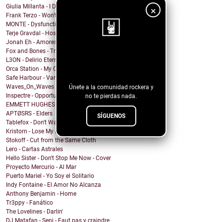
Giulia Millanta - I Dance My Way
×
Frank Terzo - Won't Dance Alone
MONTE - Dysfunctional Mess
Terje Gravdal - Hostage In My Home (feat. Frida H...
Jonah Eh - Amores de Fin de Semana
Fox and Bones - Tricks
¡Sigue nuestro
L3ON - Delirio Eterno
Orca Station - My Compass
blog!
Safe Harbour - Vampire
Waves_On_Waves & Sonic Shades Of Blue & Castles Ma...
Únete a la comunidad rockera y
Inspectre - Opportunity
no te pierdas nada.
EMMETT HUGHES - What Will I Do
APTØSRS - Elders
SÍGUENOS
Tablefox - Don't Wait For Me To Be What You Want M...
Kristorn - Lose My Mind
Stokoff - Cut from the Same Cloth
Lero - Cartas Astrales
Hello Sister - Don't Stop Me Now - Cover
Proyecto Mercurio - Al Mar
Puerto Mariel - Yo Soy el Solitario
Indy Fontaine - El Amor No Alcanza
Anthony Benjamin - Home
Tr3ppy - Fanático
The Lovelines - Darlin'
DJ Matafan - Sepi - Faut pas y craindre