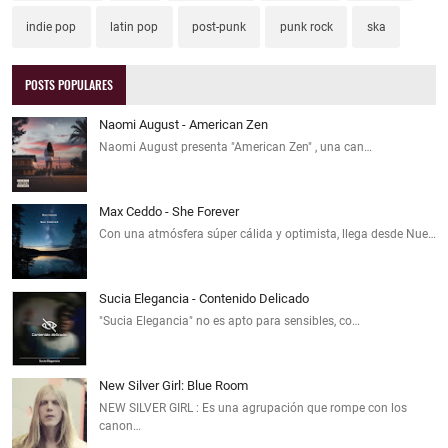
indie pop
latin pop
post-punk
punk rock
ska
POSTS POPULARES
Naomi August - American Zen
Naomi August presenta "American Zen" , una can…
Max Ceddo - She Forever
Con una atmósfera súper cálida y optimista, llega desde Nue…
Sucia Elegancia - Contenido Delicado
"Sucia Elegancia" no es apto para sensibles, co…
New Silver Girl: Blue Room
NEW SILVER GIRL : Es una agrupación que rompe con los
canon…