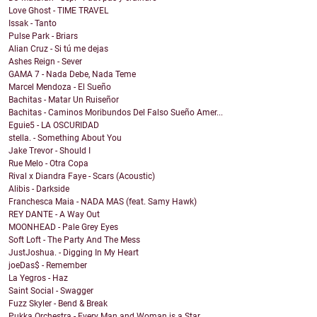
Love Ghost - TIME TRAVEL
Issak - Tanto
Pulse Park - Briars
Alian Cruz - Si tú me dejas
Ashes Reign - Sever
GAMA 7 - Nada Debe, Nada Teme
Marcel Mendoza - El Sueño
Bachitas - Matar Un Ruiseñor
Bachitas - Caminos Moribundos Del Falso Sueño Amer...
Eguie5 - LA OSCURIDAD
stella. - Something About You
Jake Trevor - Should I
Rue Melo - Otra Copa
Rival x Diandra Faye - Scars (Acoustic)
Alibis - Darkside
Franchesca Maia - NADA MAS (feat. Samy Hawk)
REY DANTE - A Way Out
MOONHEAD - Pale Grey Eyes
Soft Loft - The Party And The Mess
JustJoshua. - Digging In My Heart
joeDas$ - Remember
La Yegros - Haz
Saint Social - Swagger
Fuzz Skyler - Bend & Break
Pukka Orchestra - Every Man and Woman is a Star