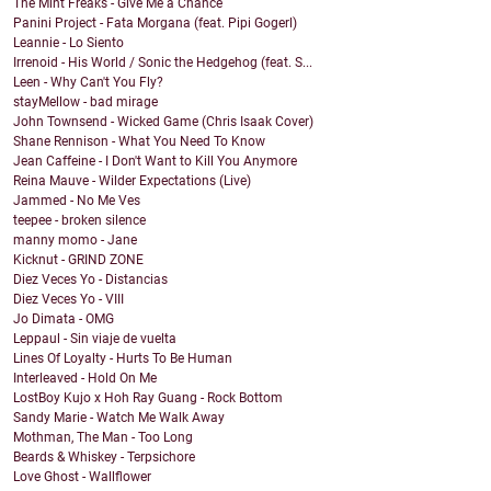
The Mint Freaks - Give Me a Chance
Panini Project - Fata Morgana (feat. Pipi Gogerl)
Leannie - Lo Siento
Irrenoid - His World / Sonic the Hedgehog (feat. S...
Leen - Why Can't You Fly?
stayMellow - bad mirage
John Townsend - Wicked Game (Chris Isaak Cover)
Shane Rennison - What You Need To Know
Jean Caffeine - I Don't Want to Kill You Anymore
Reina Mauve - Wilder Expectations (Live)
Jammed - No Me Ves
teepee - broken silence
manny momo - Jane
Kicknut - GRIND ZONE
Diez Veces Yo - Distancias
Diez Veces Yo - VIII
Jo Dimata - OMG
Leppaul - Sin viaje de vuelta
Lines Of Loyalty - Hurts To Be Human
Interleaved - Hold On Me
LostBoy Kujo x Hoh Ray Guang - Rock Bottom
Sandy Marie - Watch Me Walk Away
Mothman, The Man - Too Long
Beards & Whiskey - Terpsichore
Love Ghost - Wallflower