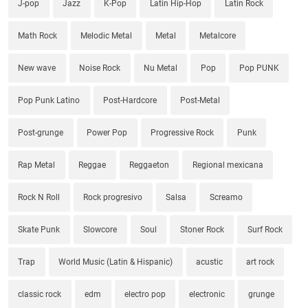
J-pop
Jazz
K-Pop
Latin Hip-Hop
Latin Rock
Math Rock
Melodic Metal
Metal
Metalcore
New wave
Noise Rock
Nu Metal
Pop
Pop PUNK
Pop Punk Latino
Post-Hardcore
Post-Metal
Post-grunge
Power Pop
Progressive Rock
Punk
Rap Metal
Reggae
Reggaeton
Regional mexicana
Rock N Roll
Rock progresivo
Salsa
Screamo
Skate Punk
Slowcore
Soul
Stoner Rock
Surf Rock
Trap
World Music (Latin & Hispanic)
acustic
art rock
classic rock
edm
electro pop
electronic
grunge