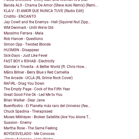
Banda AL9 - Chama De Amor (Steve Aoki Remix) (Remi...
KLA-V - El AMOR QUE NUNCA TUVE (Radio Edit)
Cristito - ENCANTO
Jay Cowit and the Enemys - Hell (Squirrel Nut Zipp...
WM Denmark - Until We're Old
Massimo Ferrara - Mala
Rob Hancer - Questions
Simon Opp - Twisted Blonde
HU3M3N - Disappear
Sick-Days - Just Like Fever
FAST BOY x R3HAB - Electricity
Slander x Trivecta - A Better World (ft. Chris How...
Måns Billner - Berry Blue x Red Camellia
The Arcade - UCLA (RL Grime Rock Cover)
RAFiRL - Drag You Down
The Empty Page - Cock of the Fifth Year
Great Good Fine Ok - Led Me to You
Brian Walker - Dear Jane
BuenRostro - El Planeta más raro del Universo (fea...
Chuck Spadina - Therapissed
Moses Mikheyev - Broken Satellite (Are You Alone T...
Suasion - Enemy
Martha Rose - The Same Feeling
BOYDESVELADO - Me Conoces