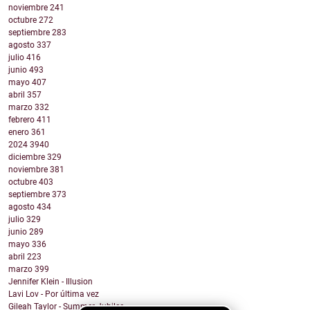
noviembre
241
octubre
272
septiembre
283
agosto
337
julio
416
junio
493
mayo
407
abril
357
marzo
332
febrero
411
enero
361
2024
3940
diciembre
329
noviembre
381
octubre
403
septiembre
373
agosto
434
julio
329
junio
289
mayo
336
abril
223
marzo
399
Jennifer Klein - Illusion
Lavi Lov - Por última vez
Gileah Taylor - Summer Jubilee