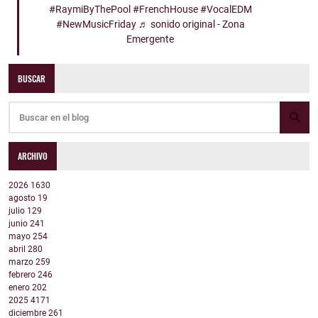
#RaymiByThePool
#FrenchHouse
#VocalEDM
#NewMusicFriday
♬ sonido original - Zona
Emergente
BUSCAR
ARCHIVO
2026
1630
agosto
19
julio
129
junio
241
mayo
254
abril
280
marzo
259
febrero
246
enero
202
2025
4171
diciembre
261