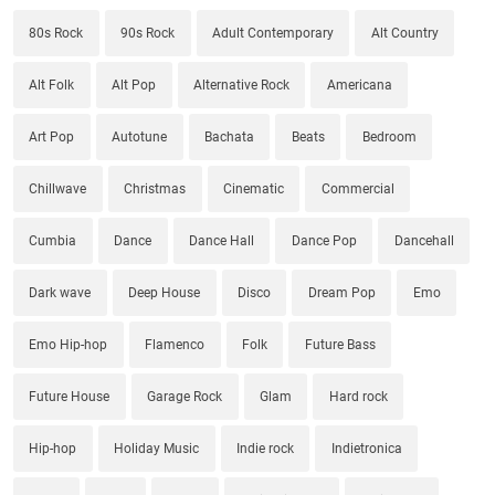
80s Rock
90s Rock
Adult Contemporary
Alt Country
Alt Folk
Alt Pop
Alternative Rock
Americana
Art Pop
Autotune
Bachata
Beats
Bedroom
Chillwave
Christmas
Cinematic
Commercial
Cumbia
Dance
Dance Hall
Dance Pop
Dancehall
Dark wave
Deep House
Disco
Dream Pop
Emo
Emo Hip-hop
Flamenco
Folk
Future Bass
Future House
Garage Rock
Glam
Hard rock
Hip-hop
Holiday Music
Indie rock
Indietronica