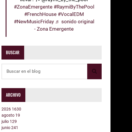
#ZonaEmergente
#RaymiByThePool
#FrenchHouse
#VocalEDM
#NewMusicFriday
♬ sonido original
- Zona Emergente
BUSCAR
ARCHIVO
2026
1630
agosto
19
julio
129
junio
241