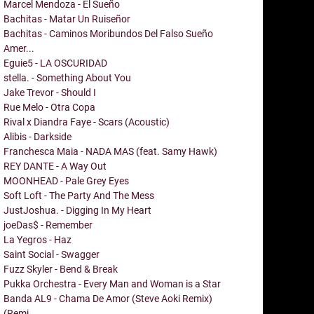
Marcel Mendoza - El Sueño
Bachitas - Matar Un Ruiseñor
Bachitas - Caminos Moribundos Del Falso Sueño
Amer...
Eguie5 - LA OSCURIDAD
stella. - Something About You
Jake Trevor - Should I
Rue Melo - Otra Copa
Rival x Diandra Faye - Scars (Acoustic)
Alibis - Darkside
Franchesca Maia - NADA MAS (feat. Samy Hawk)
REY DANTE - A Way Out
MOONHEAD - Pale Grey Eyes
Soft Loft - The Party And The Mess
JustJoshua. - Digging In My Heart
joeDas$ - Remember
La Yegros - Haz
Saint Social - Swagger
Fuzz Skyler - Bend & Break
Pukka Orchestra - Every Man and Woman is a Star
Banda AL9 - Chama De Amor (Steve Aoki Remix)
(Remi...