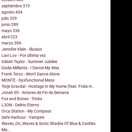
septiembre
373
agosto
434
julio
329
junio
289
mayo
336
abril
223
marzo
399
Jennifer Klein - Illusion
Lavi Lov - Por última vez
Gileah Taylor - Summer Jubilee
Giulia Millanta - I Dance My Way
Frank Terzo - Won't Dance Alone
MONTE - Dysfunctional Mess
Terje Gravdal - Hostage In My Home (feat. Frida H...
Jonah Eh - Amores de Fin de Semana
Fox and Bones - Tricks
L3ON - Delirio Eterno
Orca Station - My Compass
Safe Harbour - Vampire
Waves_On_Waves & Sonic Shades Of Blue & Castles
Ma...