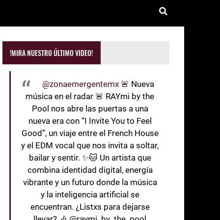
!MIRA NUESTRO ÚLTIMO VIDEO!
@zonaemergentemx
🚨 Nueva
música en el radar 🚨 RAYmi by the
Pool nos abre las puertas a una
nueva era con “I Invite You to Feel
Good”, un viaje entre el French House
y el EDM vocal que nos invita a soltar,
bailar y sentir. ✨🐱 Un artista que
combina identidad digital, energía
vibrante y un futuro donde la música
y la inteligencia artificial se
encuentran. ¿Listxs para dejarse
llevar? 🎶 @raymi_by_the_pool