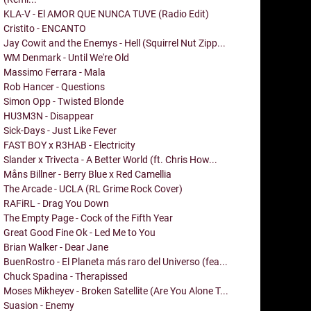
KLA-V - El AMOR QUE NUNCA TUVE (Radio Edit)
Cristito - ENCANTO
Jay Cowit and the Enemys - Hell (Squirrel Nut Zipp...
WM Denmark - Until We're Old
Massimo Ferrara - Mala
Rob Hancer - Questions
Simon Opp - Twisted Blonde
HU3M3N - Disappear
Sick-Days - Just Like Fever
FAST BOY x R3HAB - Electricity
Slander x Trivecta - A Better World (ft. Chris How...
Måns Billner - Berry Blue x Red Camellia
The Arcade - UCLA (RL Grime Rock Cover)
RAFiRL - Drag You Down
The Empty Page - Cock of the Fifth Year
Great Good Fine Ok - Led Me to You
Brian Walker - Dear Jane
BuenRostro - El Planeta más raro del Universo (fea...
Chuck Spadina - Therapissed
Moses Mikheyev - Broken Satellite (Are You Alone T...
Suasion - Enemy