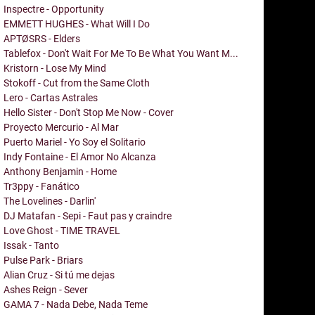
Inspectre - Opportunity
EMMETT HUGHES - What Will I Do
APTØSRS - Elders
Tablefox - Don't Wait For Me To Be What You Want M...
Kristorn - Lose My Mind
Stokoff - Cut from the Same Cloth
Lero - Cartas Astrales
Hello Sister - Don't Stop Me Now - Cover
Proyecto Mercurio - Al Mar
Puerto Mariel - Yo Soy el Solitario
Indy Fontaine - El Amor No Alcanza
Anthony Benjamin - Home
Tr3ppy - Fanático
The Lovelines - Darlin'
DJ Matafan - Sepi - Faut pas y craindre
Love Ghost - TIME TRAVEL
Issak - Tanto
Pulse Park - Briars
Alian Cruz - Si tú me dejas
Ashes Reign - Sever
GAMA 7 - Nada Debe, Nada Teme