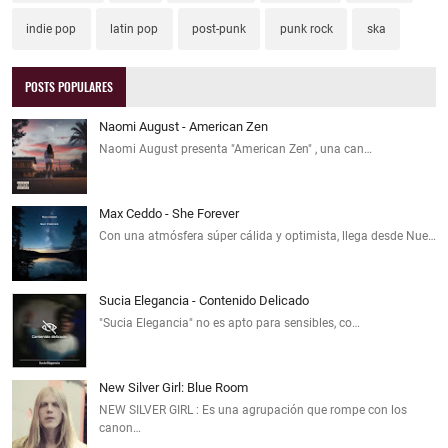
indie pop
latin pop
post-punk
punk rock
ska
POSTS POPULARES
Naomi August - American Zen
Naomi August presenta "American Zen" , una can…
Max Ceddo - She Forever
Con una atmósfera súper cálida y optimista, llega desde Nue…
Sucia Elegancia - Contenido Delicado
"Sucia Elegancia" no es apto para sensibles, co…
New Silver Girl: Blue Room
NEW SILVER GIRL : Es una agrupación que rompe con los
canon…