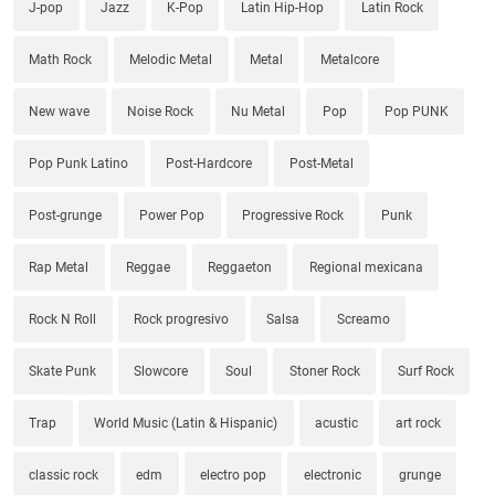
J-pop
Jazz
K-Pop
Latin Hip-Hop
Latin Rock
Math Rock
Melodic Metal
Metal
Metalcore
New wave
Noise Rock
Nu Metal
Pop
Pop PUNK
Pop Punk Latino
Post-Hardcore
Post-Metal
Post-grunge
Power Pop
Progressive Rock
Punk
Rap Metal
Reggae
Reggaeton
Regional mexicana
Rock N Roll
Rock progresivo
Salsa
Screamo
Skate Punk
Slowcore
Soul
Stoner Rock
Surf Rock
Trap
World Music (Latin & Hispanic)
acustic
art rock
classic rock
edm
electro pop
electronic
grunge