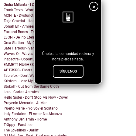
Giulia Millanta - I Dance My Way
×
Frank Terzo - Won't Dance Alone
MONTE - Dysfunctional Mess
Terje Gravdal - Hostage In My Home (feat. Frida H...
Jonah Eh - Amores de Fin de Semana
Fox and Bones - Tricks
¡Sigue nuestro
L3ON - Delirio Eterno
blog!
Orca Station - My Compass
Safe Harbour - Vampire
Únete a la comunidad rockera y
Waves_On_Waves & Sonic Shades Of Blue & Castles Ma...
no te pierdas nada.
Inspectre - Opportunity
EMMETT HUGHES - What Will I Do
APTØSRS - Elders
SÍGUENOS
Tablefox - Don't Wait For Me To Be What You Want M...
Kristorn - Lose My Mind
Stokoff - Cut from the Same Cloth
Lero - Cartas Astrales
Hello Sister - Don't Stop Me Now - Cover
Proyecto Mercurio - Al Mar
Puerto Mariel - Yo Soy el Solitario
Indy Fontaine - El Amor No Alcanza
Anthony Benjamin - Home
Tr3ppy - Fanático
The Lovelines - Darlin'
DJ Matafan - Sepi - Faut pas y craindre