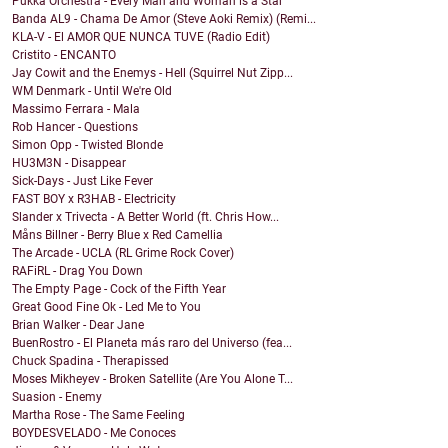
Pukka Orchestra - Every Man and Woman is a Star
Banda AL9 - Chama De Amor (Steve Aoki Remix) (Remi...
KLA-V - El AMOR QUE NUNCA TUVE (Radio Edit)
Cristito - ENCANTO
Jay Cowit and the Enemys - Hell (Squirrel Nut Zipp...
WM Denmark - Until We're Old
Massimo Ferrara - Mala
Rob Hancer - Questions
Simon Opp - Twisted Blonde
HU3M3N - Disappear
Sick-Days - Just Like Fever
FAST BOY x R3HAB - Electricity
Slander x Trivecta - A Better World (ft. Chris How...
Måns Billner - Berry Blue x Red Camellia
The Arcade - UCLA (RL Grime Rock Cover)
RAFiRL - Drag You Down
The Empty Page - Cock of the Fifth Year
Great Good Fine Ok - Led Me to You
Brian Walker - Dear Jane
BuenRostro - El Planeta más raro del Universo (fea...
Chuck Spadina - Therapissed
Moses Mikheyev - Broken Satellite (Are You Alone T...
Suasion - Enemy
Martha Rose - The Same Feeling
BOYDESVELADO - Me Conoces