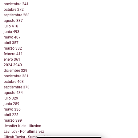
noviembre
241
octubre
272
septiembre
283
agosto
337
julio
416
junio
493
mayo
407
abril
357
marzo
332
febrero
411
enero
361
2024
3940
diciembre
329
noviembre
381
octubre
403
septiembre
373
agosto
434
julio
329
junio
289
mayo
336
abril
223
marzo
399
Jennifer Klein - Illusion
Lavi Lov - Por última vez
Gileah Taylor - Summer Jubilee