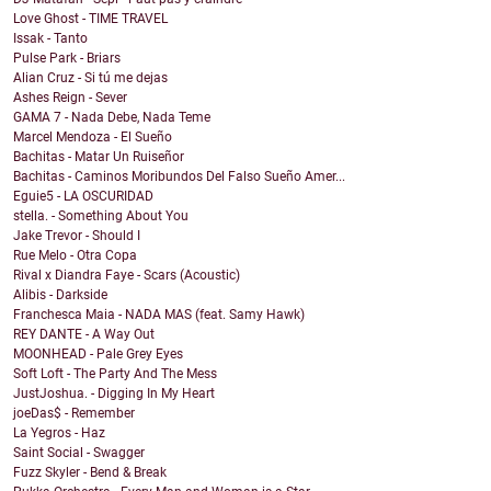
Love Ghost - TIME TRAVEL
Issak - Tanto
Pulse Park - Briars
Alian Cruz - Si tú me dejas
Ashes Reign - Sever
GAMA 7 - Nada Debe, Nada Teme
Marcel Mendoza - El Sueño
Bachitas - Matar Un Ruiseñor
Bachitas - Caminos Moribundos Del Falso Sueño Amer...
Eguie5 - LA OSCURIDAD
stella. - Something About You
Jake Trevor - Should I
Rue Melo - Otra Copa
Rival x Diandra Faye - Scars (Acoustic)
Alibis - Darkside
Franchesca Maia - NADA MAS (feat. Samy Hawk)
REY DANTE - A Way Out
MOONHEAD - Pale Grey Eyes
Soft Loft - The Party And The Mess
JustJoshua. - Digging In My Heart
joeDas$ - Remember
La Yegros - Haz
Saint Social - Swagger
Fuzz Skyler - Bend & Break