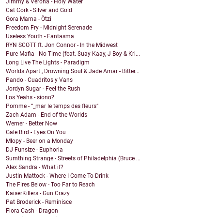
Jimmy & Verona - Holy Water
Cat Cork - Silver and Gold
Gora Mama - Ötzi
Freedom Fry - Midnight Serenade
Useless Youth - Fantasma
RYN SCOTT ft. Jon Connor - In the Midwest
Pure Mafia - No Time (feat. $uay Kaay, J-Boy & Kri...
Long Live The Lights - Paradigm
Worlds Apart , Drowning Soul & Jade Amar - Bitter...
Pando - Cuadritos y Vans
Jordyn Sugar - Feel the Rush
Los Yeahs - siono?
Pomme - “_mar le temps des fleurs”
Zach Adam - End of the Worlds
Werner - Better Now
Gale Bird - Eyes On You
Mlopy - Beer on a Monday
DJ Funsize - Euphoria
Sumthing Strange - Streets of Philadelphia (Bruce ...
Alex Sandra - What if?
Justin Mattock - Where I Come To Drink
The Fires Below - Too Far to Reach
KaiserKillers - Gun Crazy
Pat Broderick - Reminisce
Flora Cash - Dragon