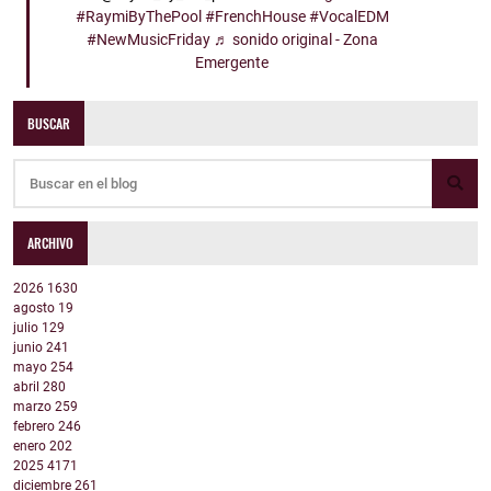
#RaymiByThePool
#FrenchHouse
#VocalEDM
#NewMusicFriday
♬ sonido original - Zona
Emergente
BUSCAR
ARCHIVO
2026
1630
agosto
19
julio
129
junio
241
mayo
254
abril
280
marzo
259
febrero
246
enero
202
2025
4171
diciembre
261