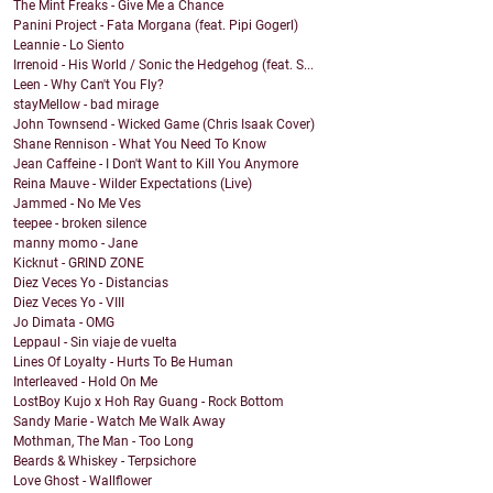
The Mint Freaks - Give Me a Chance
Panini Project - Fata Morgana (feat. Pipi Gogerl)
Leannie - Lo Siento
Irrenoid - His World / Sonic the Hedgehog (feat. S...
Leen - Why Can't You Fly?
stayMellow - bad mirage
John Townsend - Wicked Game (Chris Isaak Cover)
Shane Rennison - What You Need To Know
Jean Caffeine - I Don't Want to Kill You Anymore
Reina Mauve - Wilder Expectations (Live)
Jammed - No Me Ves
teepee - broken silence
manny momo - Jane
Kicknut - GRIND ZONE
Diez Veces Yo - Distancias
Diez Veces Yo - VIII
Jo Dimata - OMG
Leppaul - Sin viaje de vuelta
Lines Of Loyalty - Hurts To Be Human
Interleaved - Hold On Me
LostBoy Kujo x Hoh Ray Guang - Rock Bottom
Sandy Marie - Watch Me Walk Away
Mothman, The Man - Too Long
Beards & Whiskey - Terpsichore
Love Ghost - Wallflower