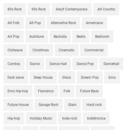
80s Rock
90s Rock
Adult Contemporary
Alt Country
Alt Folk
Alt Pop
Alternative Rock
Americana
Art Pop
Autotune
Bachata
Beats
Bedroom
Chillwave
Christmas
Cinematic
Commercial
Cumbia
Dance
Dance Hall
Dance Pop
Dancehall
Dark wave
Deep House
Disco
Dream Pop
Emo
Emo Hip-hop
Flamenco
Folk
Future Bass
Future House
Garage Rock
Glam
Hard rock
Hip-hop
Holiday Music
Indie rock
Indietronica