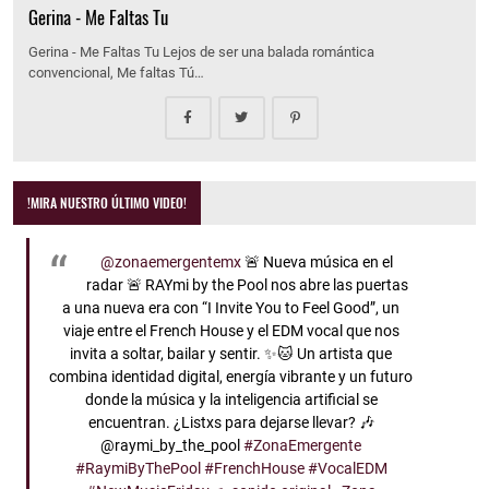
Gerina - Me Faltas Tu
Gerina - Me Faltas Tu Lejos de ser una balada romántica
convencional, Me faltas Tú…
!MIRA NUESTRO ÚLTIMO VIDEO!
@zonaemergentemx
🚨 Nueva música en el
radar 🚨 RAYmi by the Pool nos abre las puertas
a una nueva era con “I Invite You to Feel Good”, un
viaje entre el French House y el EDM vocal que nos
invita a soltar, bailar y sentir. ✨🐱 Un artista que
combina identidad digital, energía vibrante y un futuro
donde la música y la inteligencia artificial se
encuentran. ¿Listxs para dejarse llevar? 🎶
@raymi_by_the_pool
#ZonaEmergente
#RaymiByThePool
#FrenchHouse
#VocalEDM