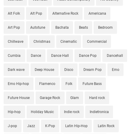
Alt Folk
Alt Pop
Alternative Rock
Americana
Art Pop
Autotune
Bachata
Beats
Bedroom
Chillwave
Christmas
Cinematic
Commercial
Cumbia
Dance
Dance Hall
Dance Pop
Dancehall
Dark wave
Deep House
Disco
Dream Pop
Emo
Emo Hip-hop
Flamenco
Folk
Future Bass
Future House
Garage Rock
Glam
Hard rock
Hip-hop
Holiday Music
Indie rock
Indietronica
J-pop
Jazz
K-Pop
Latin Hip-Hop
Latin Rock