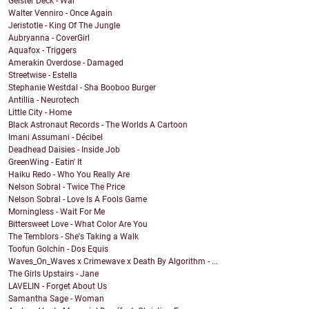
Geister Deck - War
Walter Venniro - Once Again
Jeristotle - King Of The Jungle
Aubryanna - CoverGirl
Aquafox - Triggers
Amerakin Overdose - Damaged
Streetwise - Estella
Stephanie Westdal - Sha Booboo Burger
Antillia - Neurotech
Little City - Home
Black Astronaut Records - The Worlds A Cartoon
Imani Assumani - Décibel
Deadhead Daisies - Inside Job
GreenWing - Eatin' It
Haiku Redo - Who You Really Are
Nelson Sobral - Twice The Price
Nelson Sobral - Love Is A Fools Game
Morningless - Wait For Me
Bittersweet Love - What Color Are You
The Temblors - She's Taking a Walk
Toofun Golchin - Dos Equis
Waves_On_Waves x Crimewave x Death By Algorithm - ...
The Girls Upstairs - Jane
LAVELIN - Forget About Us
Samantha Sage - Woman