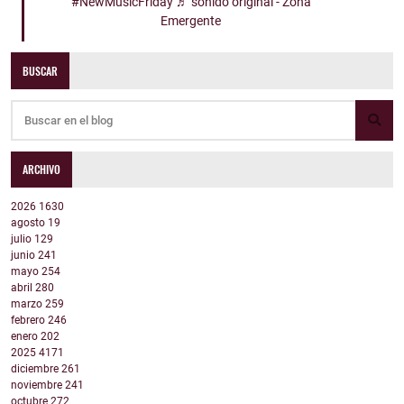
#NewMusicFriday
♬ sonido original - Zona
Emergente
BUSCAR
ARCHIVO
2026
1630
agosto
19
julio
129
junio
241
mayo
254
abril
280
marzo
259
febrero
246
enero
202
2025
4171
diciembre
261
noviembre
241
octubre
272