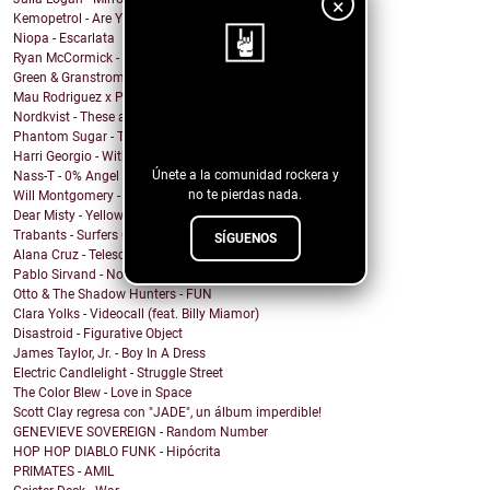
×
Kemopetrol - Are You Coming Home?
Niopa - Escarlata
Ryan McCormick - Sonic Boom
Green & Granstrom - Only Summer
Mau Rodriguez x Perfecto Mando x Grupo la Union - ...
¡Sigue nuestro
Nordkvist - These are the days
blog!
Phantom Sugar - Too Psycho
Harri Georgio - With the Lights On
Únete a la comunidad rockera y
Nass-T - 0% Angel
no te pierdas nada.
Will Montgomery - Last Man Standing
Dear Misty - Yellow Cadillac
Trabants - Surfers On Acid
SÍGUENOS
Alana Cruz - Telescope
Pablo Sirvand - No soy
Otto & The Shadow Hunters - FUN
Clara Yolks - Videocall (feat. Billy Miamor)
Disastroid - Figurative Object
James Taylor, Jr. - Boy In A Dress
Electric Candlelight - Struggle Street
The Color Blew - Love in Space
Scott Clay regresa con "JADE", un álbum imperdible!
GENEVIEVE SOVEREIGN - Random Number
HOP HOP DIABLO FUNK - Hipócrita
PRIMATES - AMIL