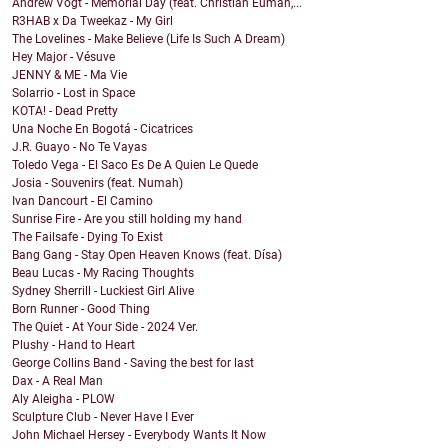
Andrew Vogt - Memorial Day (feat. Christian Euman,...
R3HAB x Da Tweekaz - My Girl
The Lovelines - Make Believe (Life Is Such A Dream)
Hey Major - Vésuve
JENNY & ME - Ma Vie
Solarrio - Lost in Space
KOTA! - Dead Pretty
Una Noche En Bogotá - Cicatrices
J.R. Guayo - No Te Vayas
Toledo Vega - El Saco Es De A Quien Le Quede
Josia - Souvenirs (feat. Numah)
Ivan Dancourt - El Camino
Sunrise Fire - Are you still holding my hand
The Failsafe - Dying To Exist
Bang Gang - Stay Open Heaven Knows (feat. Dísa)
Beau Lucas - My Racing Thoughts
Sydney Sherrill - Luckiest Girl Alive
Born Runner - Good Thing
The Quiet - At Your Side - 2024 Ver.
Plushy - Hand to Heart
George Collins Band - Saving the best for last
Dax - A Real Man
Aly Aleigha - PLOW
Sculpture Club - Never Have I Ever
John Michael Hersey - Everybody Wants It Now