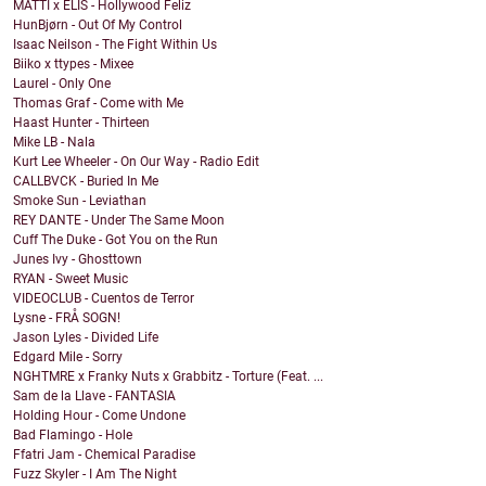
MATTI x ELIS - Hollywood Feliz
HunBjørn - Out Of My Control
Isaac Neilson - The Fight Within Us
Biiko x ttypes - Mixee
Laurel - Only One
Thomas Graf - Come with Me
Haast Hunter - Thirteen
Mike LB - Nala
Kurt Lee Wheeler - On Our Way - Radio Edit
CALLBVCK - Buried In Me
Smoke Sun - Leviathan
REY DANTE - Under The Same Moon
Cuff The Duke - Got You on the Run
Junes Ivy - Ghosttown
RYAN - Sweet Music
VIDEOCLUB - Cuentos de Terror
Lysne - FRÅ SOGN!
Jason Lyles - Divided Life
Edgard Mile - Sorry
NGHTMRE x Franky Nuts x Grabbitz - Torture (Feat. ...
Sam de la Llave - FANTASIA
Holding Hour - Come Undone
Bad Flamingo - Hole
Ffatri Jam - Chemical Paradise
Fuzz Skyler - I Am The Night