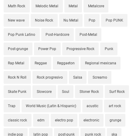
Math Rock
Melodic Metal
Metal
Metalcore
New wave
Noise Rock
Nu Metal
Pop
Pop PUNK
Pop Punk Latino
Post-Hardcore
Post-Metal
Post-grunge
Power Pop
Progressive Rock
Punk
Rap Metal
Reggae
Reggaeton
Regional mexicana
Rock N Roll
Rock progresivo
Salsa
Screamo
Skate Punk
Slowcore
Soul
Stoner Rock
Surf Rock
Trap
World Music (Latin & Hispanic)
acustic
art rock
classic rock
edm
electro pop
electronic
grunge
indie pop
latin pop
post-punk
punk rock
ska