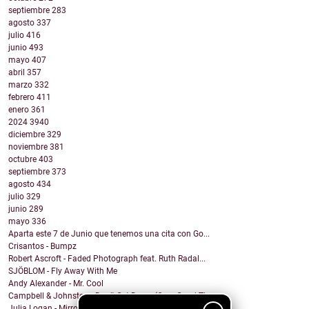
septiembre
283
agosto
337
julio
416
junio
493
mayo
407
abril
357
marzo
332
febrero
411
enero
361
2024
3940
diciembre
329
noviembre
381
octubre
403
septiembre
373
agosto
434
julio
329
junio
289
mayo
336
Aparta este 7 de Junio que tenemos una cita con Go...
Crisantos - Bumpz
Robert Ascroft - Faded Photograph feat. Ruth Radal...
SJÖBLOM - Fly Away With Me
Andy Alexander - Mr. Cool
Campbell & Johnston - Don’t Get Down (On a Good Th...
Julia Logan - Mirrors