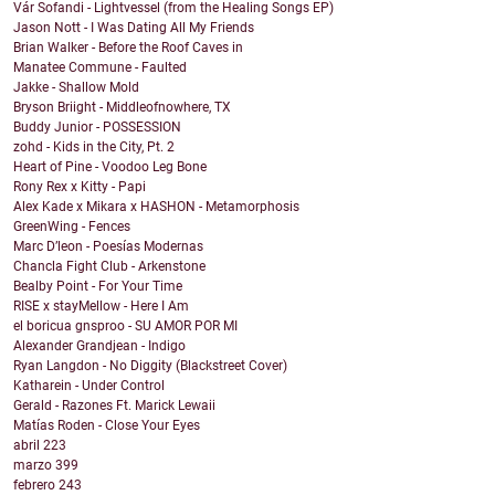
Vár Sofandi - Lightvessel (from the Healing Songs EP)
Jason Nott - I Was Dating All My Friends
Brian Walker - Before the Roof Caves in
Manatee Commune - Faulted
Jakke - Shallow Mold
Bryson Briight - Middleofnowhere, TX
Buddy Junior - POSSESSION
zohd - Kids in the City, Pt. 2
Heart of Pine - Voodoo Leg Bone
Rony Rex x Kitty - Papi
Alex Kade x Mikara x HASHON - Metamorphosis
GreenWing - Fences
Marc D’leon - Poesías Modernas
Chancla Fight Club - Arkenstone
Bealby Point - For Your Time
RISE x stayMellow - Here I Am
el boricua gnsproo - SU AMOR POR MI
Alexander Grandjean - Indigo
Ryan Langdon - No Diggity (Blackstreet Cover)
Katharein - Under Control
Gerald - Razones Ft. Marick Lewaii
Matías Roden - Close Your Eyes
abril
223
marzo
399
febrero
243