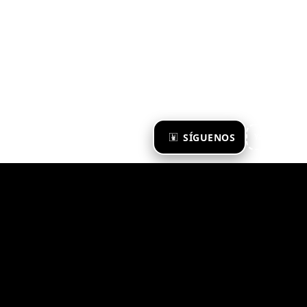
×
SÍGUENOS
Ya te sigo
Zona Emergente 2023
© ZONA EMERGENTE
TODOS LOS DERECHOS RESERVADOS