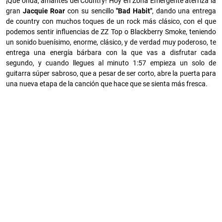
¡Qué onda, amantes del Country! Hoy en Zona Emergente aterriza la
gran
Jacquie Roar
con su sencillo
"Bad Habit"
, dando una entrega
de country con muchos toques de un rock más clásico, con el que
podemos sentir influencias de ZZ Top o Blackberry Smoke, teniendo
un sonido buenísimo, enorme, clásico, y de verdad muy poderoso, te
entrega una energía bárbara con la que vas a disfrutar cada
segundo, y cuando llegues al minuto 1:57 empieza un solo de
guitarra súper sabroso, que a pesar de ser corto, abre la puerta para
una nueva etapa de la canción que hace que se sienta más fresca.