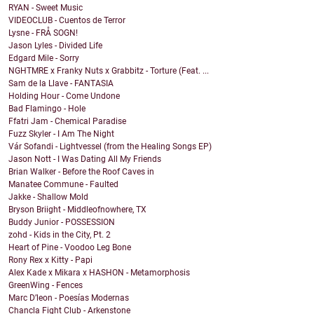
RYAN - Sweet Music
VIDEOCLUB - Cuentos de Terror
Lysne - FRÅ SOGN!
Jason Lyles - Divided Life
Edgard Mile - Sorry
NGHTMRE x Franky Nuts x Grabbitz - Torture (Feat. ...
Sam de la Llave - FANTASIA
Holding Hour - Come Undone
Bad Flamingo - Hole
Ffatri Jam - Chemical Paradise
Fuzz Skyler - I Am The Night
Vár Sofandi - Lightvessel (from the Healing Songs EP)
Jason Nott - I Was Dating All My Friends
Brian Walker - Before the Roof Caves in
Manatee Commune - Faulted
Jakke - Shallow Mold
Bryson Briight - Middleofnowhere, TX
Buddy Junior - POSSESSION
zohd - Kids in the City, Pt. 2
Heart of Pine - Voodoo Leg Bone
Rony Rex x Kitty - Papi
Alex Kade x Mikara x HASHON - Metamorphosis
GreenWing - Fences
Marc D’leon - Poesías Modernas
Chancla Fight Club - Arkenstone