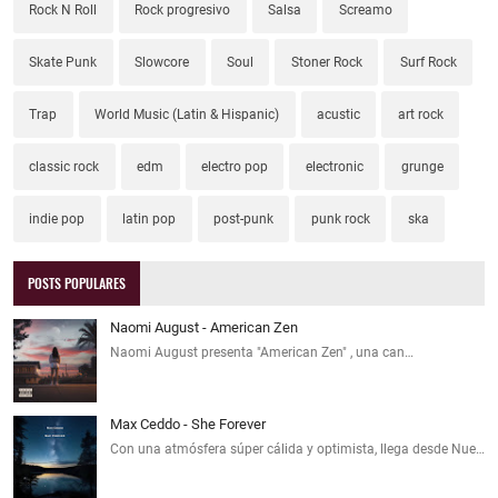
Rock N Roll
Rock progresivo
Salsa
Screamo
Skate Punk
Slowcore
Soul
Stoner Rock
Surf Rock
Trap
World Music (Latin & Hispanic)
acustic
art rock
classic rock
edm
electro pop
electronic
grunge
indie pop
latin pop
post-punk
punk rock
ska
POSTS POPULARES
Naomi August - American Zen
Naomi August presenta "American Zen" , una can…
Max Ceddo - She Forever
Con una atmósfera súper cálida y optimista, llega desde Nue…