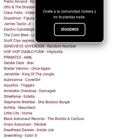
blog!
Pablo Sirvand - No soy
Otto & The Shadow Hunters - FUN
Únete a la comunidad rockera y
Clara Yolks - Videocall (feat. Billy Miamor)
no te pierdas nada.
Disastroid - Figurative Object
James Taylor, Jr. - Boy In A Dress
SÍGUENOS
Electric Candlelight - Struggle Street
The Color Blew - Love in Space
Scott Clay regresa con "JADE", un álbum imperdible!
GENEVIEVE SOVEREIGN - Random Number
HOP HOP DIABLO FUNK - Hipócrita
PRIMATES - AMIL
Geister Deck - War
Walter Venniro - Once Again
Jeristotle - King Of The Jungle
Aubryanna - CoverGirl
Aquafox - Triggers
Amerakin Overdose - Damaged
Streetwise - Estella
Stephanie Westdal - Sha Booboo Burger
Antillia - Neurotech
Little City - Home
Black Astronaut Records - The Worlds A Cartoon
Imani Assumani - Décibel
Deadhead Daisies - Inside Job
GreenWing - Eatin' It