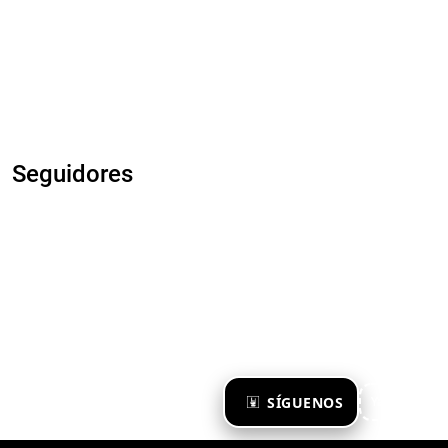
Seguidores
×
SÍGUENOS
Ya te sigo