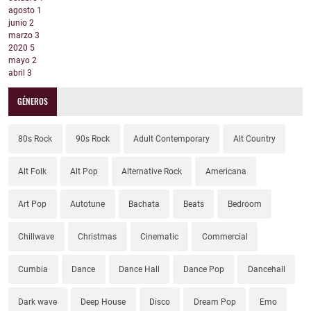
agosto
1
junio
2
marzo
3
2020
5
mayo
2
abril
3
GÉNEROS
80s Rock
90s Rock
Adult Contemporary
Alt Country
Alt Folk
Alt Pop
Alternative Rock
Americana
Art Pop
Autotune
Bachata
Beats
Bedroom
Chillwave
Christmas
Cinematic
Commercial
Cumbia
Dance
Dance Hall
Dance Pop
Dancehall
Dark wave
Deep House
Disco
Dream Pop
Emo