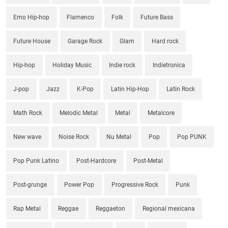
Emo Hip-hop
Flamenco
Folk
Future Bass
Future House
Garage Rock
Glam
Hard rock
Hip-hop
Holiday Music
Indie rock
Indietronica
J-pop
Jazz
K-Pop
Latin Hip-Hop
Latin Rock
Math Rock
Melodic Metal
Metal
Metalcore
New wave
Noise Rock
Nu Metal
Pop
Pop PUNK
Pop Punk Latino
Post-Hardcore
Post-Metal
Post-grunge
Power Pop
Progressive Rock
Punk
Rap Metal
Reggae
Reggaeton
Regional mexicana