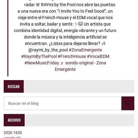
radar 🚨 RAYmi by the Pool nos abre las puertas
a una nueva era con “I Invite You to Feel Good”, un
viaje entre el French House y el EDM vocal que nos
invita a soltar, bailar y sentir. ✨🐱 Un artista que
combina identidad digital, energía vibrante y un futuro
donde la música y la inteligencia artificial se
encuentran. ¿Listxs para dejarse llevar? 🎶
@raymi_by_the_pool
#ZonaEmergente
#RaymiByThePool
#FrenchHouse
#VocalEDM
#NewMusicFriday
♬ sonido original - Zona
Emergente
BUSCAR
ARCHIVO
2026
1630