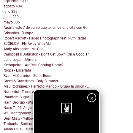
septiembre
373
agosto
434
julio
329
junio
289
mayo
336
Aparta este 7 de Junio que tenemos una cita con Go...
Crisantos - Bumpz
Robert Ascroft - Faded Photograph feat. Ruth Radal...
SJÖBLOM - Fly Away With Me
Andy Alexander - Mr. Cool
Campbell & Johnston - Don’t Get Down (On a Good Th...
Julia Logan - Mirrors
Kemopetrol - Are You Coming Home?
Niopa - Escarlata
Ryan McCormick - Sonic Boom
Green & Granstrom - Only Summer
Mau Rodriguez x Perfecto Mando x Grupo la Union - ...
Nordkvist - These are the days
×
Phantom Sugar - Too Psycho
Harri Georgio - With the Lights On
Nass-T - 0% Angel
Will Montgomery - Last Man Standing
Dear Misty - Yellow Cadillac
Trabants - Surfers On Acid
¡Sigue nuestro
Alana Cruz - Telescope