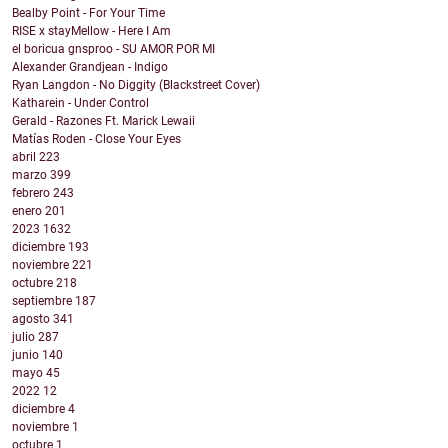
Bealby Point - For Your Time
RISE x stayMellow - Here I Am
el boricua gnsproo - SU AMOR POR MI
Alexander Grandjean - Indigo
Ryan Langdon - No Diggity (Blackstreet Cover)
Katharein - Under Control
Gerald - Razones Ft. Marick Lewaii
Matías Roden - Close Your Eyes
abril
223
marzo
399
febrero
243
enero
201
2023
1632
diciembre
193
noviembre
221
octubre
218
septiembre
187
agosto
341
julio
287
junio
140
mayo
45
2022
12
diciembre
4
noviembre
1
octubre
1