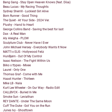
Bang Gang - Stay Open Heaven Knows (feat. Dísa)
Beau Lucas - My Racing Thoughts
Sydney Sherrill - Luckiest Girl Alive
Born Runner - Good Thing
The Quiet - At Your Side - 2024 Ver.
Plushy - Hand to Heart
George Collins Band - Saving the best for last
Dax - A Real Man
Aly Aleigha - PLOW
Sculpture Club - Never Have I Ever
John Michael Hersey - Everybody Wants It Now
MATTI x ELIS - Hollywood Feliz
HunBjørn - Out Of My Control
Isaac Neilson - The Fight Within Us
Biiko x ttypes - Mixee
Laurel - Only One
Thomas Graf - Come with Me
Haast Hunter - Thirteen
Mike LB - Nala
Kurt Lee Wheeler - On Our Way - Radio Edit
CALLBVCK - Buried In Me
Smoke Sun - Leviathan
REY DANTE - Under The Same Moon
Cuff The Duke - Got You on the Run
Junes Ivy - Ghosttown