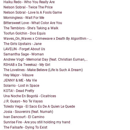
Haiku Redo - Who You Really Are
Nelson Sobral - Twice The Price
Nelson Sobral - Love Is A Fools Game
Morningless - Wait For Me
Bittersweet Love - What Color Are You
The Temblors - She's Taking a Walk
Toofun Golchin - Dos Equis
Waves_On_Waves x Crimewave x Death By Algorithm - ...
The Girls Upstairs - Jane
LAVELIN - Forget About Us
Samantha Sage - Woman
Andrew Vogt - Memorial Day (feat. Christian Euman,...
R3HAB x Da Tweekaz - My Girl
The Lovelines - Make Believe (Life Is Such A Dream)
Hey Major - Vésuve
JENNY & ME - Ma Vie
Solarrio - Lost in Space
KOTA! - Dead Pretty
Una Noche En Bogotá - Cicatrices
J.R. Guayo - No Te Vayas
Toledo Vega - El Saco Es De A Quien Le Quede
Josia - Souvenirs (feat. Numah)
Ivan Dancourt - El Camino
Sunrise Fire - Are you still holding my hand
The Failsafe - Dying To Exist