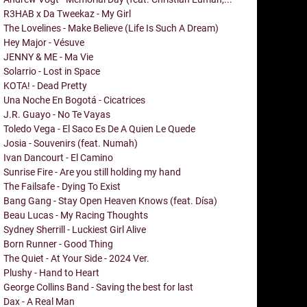
R3HAB x Da Tweekaz - My Girl
The Lovelines - Make Believe (Life Is Such A Dream)
Hey Major - Vésuve
JENNY & ME - Ma Vie
Solarrio - Lost in Space
KOTA! - Dead Pretty
Una Noche En Bogotá - Cicatrices
J.R. Guayo - No Te Vayas
Toledo Vega - El Saco Es De A Quien Le Quede
Josia - Souvenirs (feat. Numah)
Ivan Dancourt - El Camino
Sunrise Fire - Are you still holding my hand
The Failsafe - Dying To Exist
Bang Gang - Stay Open Heaven Knows (feat. Dísa)
Beau Lucas - My Racing Thoughts
Sydney Sherrill - Luckiest Girl Alive
Born Runner - Good Thing
The Quiet - At Your Side - 2024 Ver.
Plushy - Hand to Heart
George Collins Band - Saving the best for last
Dax - A Real Man