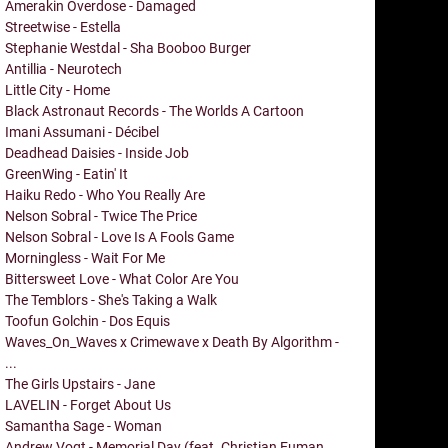
Amerakin Overdose - Damaged
Streetwise - Estella
Stephanie Westdal - Sha Booboo Burger
Antillia - Neurotech
Little City - Home
Black Astronaut Records - The Worlds A Cartoon
Imani Assumani - Décibel
Deadhead Daisies - Inside Job
GreenWing - Eatin' It
Haiku Redo - Who You Really Are
Nelson Sobral - Twice The Price
Nelson Sobral - Love Is A Fools Game
Morningless - Wait For Me
Bittersweet Love - What Color Are You
The Temblors - She's Taking a Walk
Toofun Golchin - Dos Equis
Waves_On_Waves x Crimewave x Death By Algorithm -
...
The Girls Upstairs - Jane
LAVELIN - Forget About Us
Samantha Sage - Woman
Andrew Vogt - Memorial Day (feat. Christian Euman,...