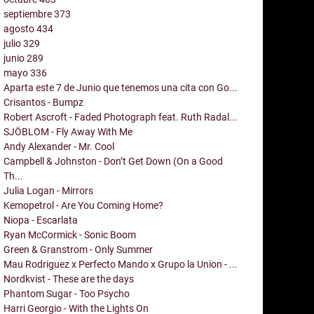
septiembre
373
agosto
434
julio
329
junio
289
mayo
336
Aparta este 7 de Junio que tenemos una cita con Go...
Crisantos - Bumpz
Robert Ascroft - Faded Photograph feat. Ruth Radal...
SJÖBLOM - Fly Away With Me
Andy Alexander - Mr. Cool
Campbell & Johnston - Don’t Get Down (On a Good
Th...
Julia Logan - Mirrors
Kemopetrol - Are You Coming Home?
Niopa - Escarlata
Ryan McCormick - Sonic Boom
Green & Granstrom - Only Summer
Mau Rodriguez x Perfecto Mando x Grupo la Union - ...
Nordkvist - These are the days
Phantom Sugar - Too Psycho
Harri Georgio - With the Lights On