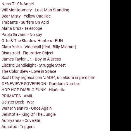
Nass-T - 0% Angel
Will Montgomery - Last Man Standing
Dear Misty - Yellow Cadillac
Trabants - Surfers On Acid
Alana Cruz - Telescope
Pablo Sirvand - No soy
Otto & The Shadow Hunters - FUN
Clara Yolks - Videocall (feat. Billy Miamor)
Disastroid - Figurative Object
James Taylor, Jr. - Boy In A Dress
Electric Candlelight - Struggle Street
The Color Blew - Love in Space
Scott Clay regresa con "JADE", un álbum imperdible!
GENEVIEVE SOVEREIGN - Random Number
HOP HOP DIABLO FUNK - Hipócrita
PRIMATES - AMIL
Geister Deck - War
Walter Venniro - Once Again
Jeristotle - King Of The Jungle
Aubryanna - CoverGirl
Aquafox - Triggers