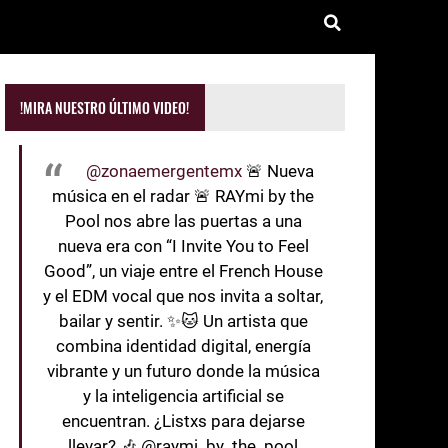
!MIRA NUESTRO ÚLTIMO VIDEO!
@zonaemergentemx
🚨 Nueva
música en el radar 🚨 RAYmi by the
Pool nos abre las puertas a una
nueva era con “I Invite You to Feel
Good”, un viaje entre el French House
y el EDM vocal que nos invita a soltar,
bailar y sentir. ✨🐱 Un artista que
combina identidad digital, energía
vibrante y un futuro donde la música
y la inteligencia artificial se
encuentran. ¿Listxs para dejarse
llevar? 🎶 @raymi_by_the_pool