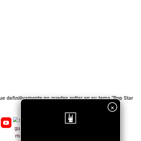
ue definitivamente no puedes soltar en su tema "Pop Star
×
¡Sigue nuestro blog!