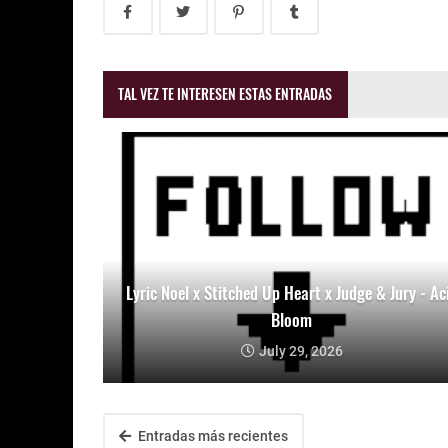
TAL VEZ TE INTERESEN ESTAS ENTRADAS
Lyric Noel x Stitched Up Heart x Judge & Jury - Ac
Bloom
July 29, 2026
Entradas más recientes