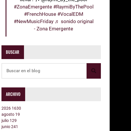
#ZonaEmergente
#RaymiByThePool
#FrenchHouse
#VocalEDM
#NewMusicFriday
♬ sonido original
- Zona Emergente
BUSCAR
ARCHIVO
2026
1630
agosto
19
julio
129
junio
241