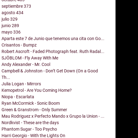
septiembre
373
agosto
434
julio
329
junio
289
mayo
336
Aparta este 7 de Junio que tenemos una cita con Go...
Crisantos - Bumpz
Robert Ascroft - Faded Photograph feat. Ruth Radal...
SJÖBLOM - Fly Away With Me
Andy Alexander - Mr. Cool
Campbell & Johnston - Don’t Get Down (On a Good
Th...
Julia Logan - Mirrors
Kemopetrol - Are You Coming Home?
Niopa - Escarlata
Ryan McCormick - Sonic Boom
Green & Granstrom - Only Summer
Mau Rodriguez x Perfecto Mando x Grupo la Union - ...
Nordkvist - These are the days
Phantom Sugar - Too Psycho
Harri Georgio - With the Lights On