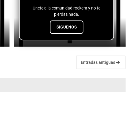
Únete a la comunidad rockera y no te
pierdas nada.
Fuentes de vida - conspiranoico
SÍGUENOS
July 28, 2026
Entradas antiguas