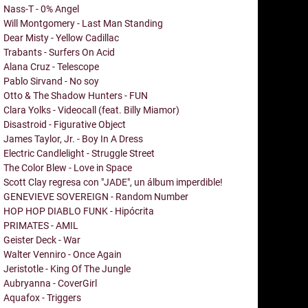
Nass-T - 0% Angel
Will Montgomery - Last Man Standing
Dear Misty - Yellow Cadillac
Trabants - Surfers On Acid
Alana Cruz - Telescope
Pablo Sirvand - No soy
Otto & The Shadow Hunters - FUN
Clara Yolks - Videocall (feat. Billy Miamor)
Disastroid - Figurative Object
James Taylor, Jr. - Boy In A Dress
Electric Candlelight - Struggle Street
The Color Blew - Love in Space
Scott Clay regresa con "JADE", un álbum imperdible!
GENEVIEVE SOVEREIGN - Random Number
HOP HOP DIABLO FUNK - Hipócrita
PRIMATES - AMIL
Geister Deck - War
Walter Venniro - Once Again
Jeristotle - King Of The Jungle
Aubryanna - CoverGirl
Aquafox - Triggers