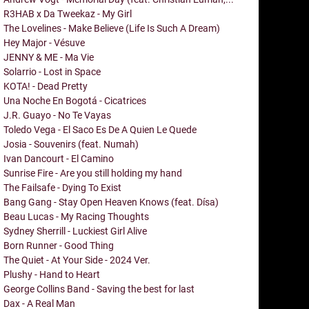
R3HAB x Da Tweekaz - My Girl
The Lovelines - Make Believe (Life Is Such A Dream)
Hey Major - Vésuve
JENNY & ME - Ma Vie
Solarrio - Lost in Space
KOTA! - Dead Pretty
Una Noche En Bogotá - Cicatrices
J.R. Guayo - No Te Vayas
Toledo Vega - El Saco Es De A Quien Le Quede
Josia - Souvenirs (feat. Numah)
Ivan Dancourt - El Camino
Sunrise Fire - Are you still holding my hand
The Failsafe - Dying To Exist
Bang Gang - Stay Open Heaven Knows (feat. Dísa)
Beau Lucas - My Racing Thoughts
Sydney Sherrill - Luckiest Girl Alive
Born Runner - Good Thing
The Quiet - At Your Side - 2024 Ver.
Plushy - Hand to Heart
George Collins Band - Saving the best for last
Dax - A Real Man