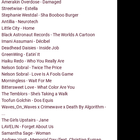
Amerakin Overdose - Damaged
Streetwise - Estella
Stephanie Westdal - Sha Booboo Burger
Antillia - Neurotech
Little City - Home
Black Astronaut Records - The Worlds A Cartoon
Imani Assumani - Décibel
Deadhead Daisies - Inside Job
GreenWing - Eatin' It
Haiku Redo - Who You Really Are
Nelson Sobral - Twice The Price
Nelson Sobral - Love Is A Fools Game
Morningless - Wait For Me
Bittersweet Love - What Color Are You
The Temblors - She's Taking a Walk
Toofun Golchin - Dos Equis
Waves_On_Waves x Crimewave x Death By Algorithm -
...
The Girls Upstairs - Jane
LAVELIN - Forget About Us
Samantha Sage - Woman
Andrew Vogt - Memorial Day (feat. Christian Euman,...