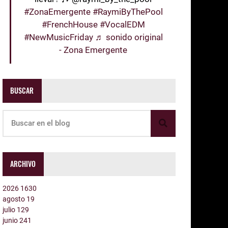
#ZonaEmergente
#RaymiByThePool
#FrenchHouse
#VocalEDM
#NewMusicFriday
♬ sonido original
- Zona Emergente
BUSCAR
ARCHIVO
2026
1630
agosto
19
julio
129
junio
241