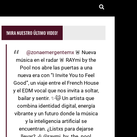
!MIRA NUESTRO ÚLTIMO VIDEO!
@zonaemergentemx
🚨 Nueva
música en el radar 🚨 RAYmi by the
Pool nos abre las puertas a una
nueva era con “I Invite You to Feel
Good”, un viaje entre el French House
y el EDM vocal que nos invita a soltar,
bailar y sentir. ✨🐱 Un artista que
combina identidad digital, energía
vibrante y un futuro donde la música
y la inteligencia artificial se
encuentran. ¿Listxs para dejarse
llevar? 🎶 @raymi_by_the_pool