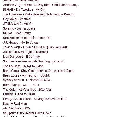
Samantha Sage - Woman
Andrew Vogt - Memorial Day (feat. Christian Euman,...
R3HAB x Da Tweekaz - My Girl
The Lovelines - Make Believe (Life Is Such A Dream)
Hey Major - Vésuve
JENNY & ME - Ma Vie
Solarrio - Lost in Space
KOTA! - Dead Pretty
Una Noche En Bogotá - Cicatrices
J.R. Guayo - No Te Vayas
Toledo Vega - El Saco Es De A Quien Le Quede
Josia - Souvenirs (feat. Numah)
Ivan Dancourt - El Camino
Sunrise Fire - Are you still holding my hand
The Failsafe - Dying To Exist
Bang Gang - Stay Open Heaven Knows (feat. Dísa)
Beau Lucas - My Racing Thoughts
Sydney Sherrill - Luckiest Girl Alive
Born Runner - Good Thing
The Quiet - At Your Side - 2024 Ver.
Plushy - Hand to Heart
George Collins Band - Saving the best for last
Dax - A Real Man
Aly Aleigha - PLOW
Sculpture Club - Never Have I Ever