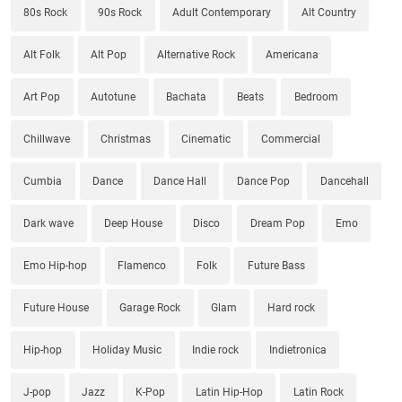
80s Rock
90s Rock
Adult Contemporary
Alt Country
Alt Folk
Alt Pop
Alternative Rock
Americana
Art Pop
Autotune
Bachata
Beats
Bedroom
Chillwave
Christmas
Cinematic
Commercial
Cumbia
Dance
Dance Hall
Dance Pop
Dancehall
Dark wave
Deep House
Disco
Dream Pop
Emo
Emo Hip-hop
Flamenco
Folk
Future Bass
Future House
Garage Rock
Glam
Hard rock
Hip-hop
Holiday Music
Indie rock
Indietronica
J-pop
Jazz
K-Pop
Latin Hip-Hop
Latin Rock