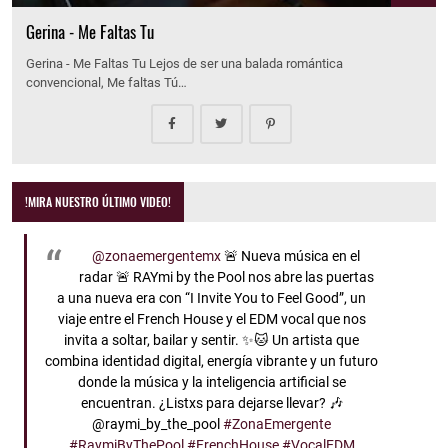
Gerina - Me Faltas Tu
Gerina - Me Faltas Tu Lejos de ser una balada romántica
convencional, Me faltas Tú…
!MIRA NUESTRO ÚLTIMO VIDEO!
@zonaemergentemx
🚨 Nueva música en el
radar 🚨 RAYmi by the Pool nos abre las puertas
a una nueva era con “I Invite You to Feel Good”, un
viaje entre el French House y el EDM vocal que nos
invita a soltar, bailar y sentir. ✨🐱 Un artista que
combina identidad digital, energía vibrante y un futuro
donde la música y la inteligencia artificial se
encuentran. ¿Listxs para dejarse llevar? 🎶
@raymi_by_the_pool
#ZonaEmergente
#RaymiByThePool
#FrenchHouse
#VocalEDM