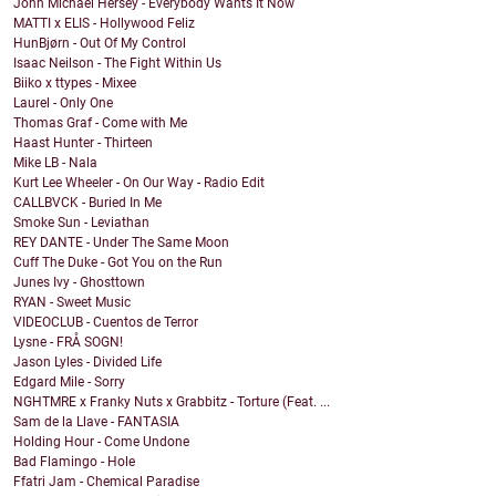
John Michael Hersey - Everybody Wants It Now
MATTI x ELIS - Hollywood Feliz
HunBjørn - Out Of My Control
Isaac Neilson - The Fight Within Us
Biiko x ttypes - Mixee
Laurel - Only One
Thomas Graf - Come with Me
Haast Hunter - Thirteen
Mike LB - Nala
Kurt Lee Wheeler - On Our Way - Radio Edit
CALLBVCK - Buried In Me
Smoke Sun - Leviathan
REY DANTE - Under The Same Moon
Cuff The Duke - Got You on the Run
Junes Ivy - Ghosttown
RYAN - Sweet Music
VIDEOCLUB - Cuentos de Terror
Lysne - FRÅ SOGN!
Jason Lyles - Divided Life
Edgard Mile - Sorry
NGHTMRE x Franky Nuts x Grabbitz - Torture (Feat. ...
Sam de la Llave - FANTASIA
Holding Hour - Come Undone
Bad Flamingo - Hole
Ffatri Jam - Chemical Paradise