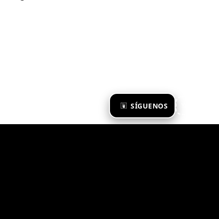
×
SÍGUENOS
Ya te sigo
Zona Emergente 2023
© ZONA EMERGENTE
TODOS LOS DERECHOS RESERVADOS