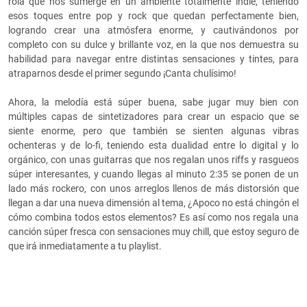
rola que nos sumerge en un ambiente totalmente indie, teniendo
esos toques entre pop y rock que quedan perfectamente bien,
logrando crear una atmósfera enorme, y cautivándonos por
completo con su dulce y brillante voz, en la que nos demuestra su
habilidad para navegar entre distintas sensaciones y tintes, para
atraparnos desde el primer segundo ¡Canta chulísimo!
Ahora, la melodía está súper buena, sabe jugar muy bien con
múltiples capas de sintetizadores para crear un espacio que se
siente enorme, pero que también se sienten algunas vibras
ochenteras y de lo-fi, teniendo esta dualidad entre lo digital y lo
orgánico, con unas guitarras que nos regalan unos riffs y rasgueos
súper interesantes, y cuando llegas al minuto 2:35 se ponen de un
lado más rockero, con unos arreglos llenos de más distorsión que
llegan a dar una nueva dimensión al tema, ¿Apoco no está chingón el
cómo combina todos estos elementos? Es así como nos regala una
canción súper fresca con sensaciones muy chill, que estoy seguro de
que irá inmediatamente a tu playlist.