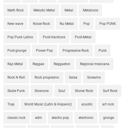
Math Rock
Melodic Metal
Metal
Metalcore
New wave
Noise Rock
Nu Metal
Pop
Pop PUNK
Pop Punk Latino
Post-Hardcore
Post-Metal
Post-grunge
Power Pop
Progressive Rock
Punk
Rap Metal
Reggae
Reggaeton
Regional mexicana
Rock N Roll
Rock progresivo
Salsa
Screamo
Skate Punk
Slowcore
Soul
Stoner Rock
Surf Rock
Trap
World Music (Latin & Hispanic)
acustic
art rock
classic rock
edm
electro pop
electronic
grunge