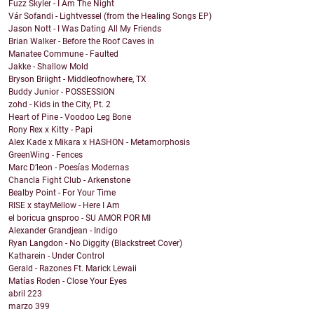
Fuzz Skyler - I Am The Night
Vár Sofandi - Lightvessel (from the Healing Songs EP)
Jason Nott - I Was Dating All My Friends
Brian Walker - Before the Roof Caves in
Manatee Commune - Faulted
Jakke - Shallow Mold
Bryson Briight - Middleofnowhere, TX
Buddy Junior - POSSESSION
zohd - Kids in the City, Pt. 2
Heart of Pine - Voodoo Leg Bone
Rony Rex x Kitty - Papi
Alex Kade x Mikara x HASHON - Metamorphosis
GreenWing - Fences
Marc D’leon - Poesías Modernas
Chancla Fight Club - Arkenstone
Bealby Point - For Your Time
RISE x stayMellow - Here I Am
el boricua gnsproo - SU AMOR POR MI
Alexander Grandjean - Indigo
Ryan Langdon - No Diggity (Blackstreet Cover)
Katharein - Under Control
Gerald - Razones Ft. Marick Lewaii
Matías Roden - Close Your Eyes
abril
223
marzo
399