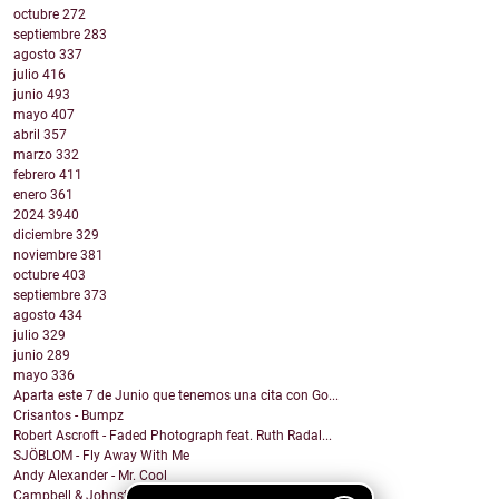
octubre
272
septiembre
283
agosto
337
julio
416
junio
493
mayo
407
abril
357
marzo
332
febrero
411
enero
361
2024
3940
diciembre
329
noviembre
381
octubre
403
septiembre
373
agosto
434
julio
329
junio
289
mayo
336
Aparta este 7 de Junio que tenemos una cita con Go...
Crisantos - Bumpz
Robert Ascroft - Faded Photograph feat. Ruth Radal...
SJÖBLOM - Fly Away With Me
Andy Alexander - Mr. Cool
Campbell & Johnston - Don’t Get Down (On a Good Th...