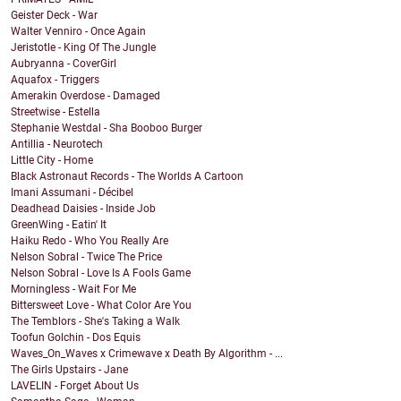
Geister Deck - War
Walter Venniro - Once Again
Jeristotle - King Of The Jungle
Aubryanna - CoverGirl
Aquafox - Triggers
Amerakin Overdose - Damaged
Streetwise - Estella
Stephanie Westdal - Sha Booboo Burger
Antillia - Neurotech
Little City - Home
Black Astronaut Records - The Worlds A Cartoon
Imani Assumani - Décibel
Deadhead Daisies - Inside Job
GreenWing - Eatin' It
Haiku Redo - Who You Really Are
Nelson Sobral - Twice The Price
Nelson Sobral - Love Is A Fools Game
Morningless - Wait For Me
Bittersweet Love - What Color Are You
The Temblors - She's Taking a Walk
Toofun Golchin - Dos Equis
Waves_On_Waves x Crimewave x Death By Algorithm - ...
The Girls Upstairs - Jane
LAVELIN - Forget About Us