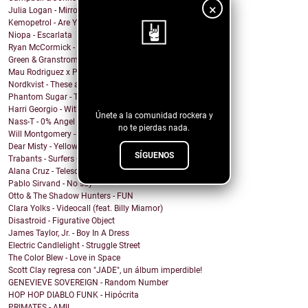
×
Julia Logan - Mirrors
Kemopetrol - Are You Coming Home?
Niopa - Escarlata
Ryan McCormick - Sonic Boom
Green & Granstrom - Only Summer
¡Sigue nuestro
Mau Rodriguez x Perfecto Mando x Grupo la Union - ...
Nordkvist - These are the days
blog!
Phantom Sugar - Too Psycho
Harri Georgio - With the Lights On
Únete a la comunidad rockera y
Nass-T - 0% Angel
no te pierdas nada.
Will Montgomery - Last Man Standing
Dear Misty - Yellow Cadillac
SÍGUENOS
Trabants - Surfers On Acid
Alana Cruz - Telescope
Pablo Sirvand - No soy
Otto & The Shadow Hunters - FUN
Clara Yolks - Videocall (feat. Billy Miamor)
Disastroid - Figurative Object
James Taylor, Jr. - Boy In A Dress
Electric Candlelight - Struggle Street
The Color Blew - Love in Space
Scott Clay regresa con "JADE", un álbum imperdible!
GENEVIEVE SOVEREIGN - Random Number
HOP HOP DIABLO FUNK - Hipócrita
PRIMATES - AMIL