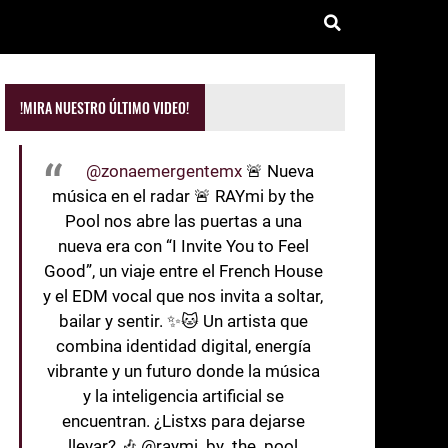
!MIRA NUESTRO ÚLTIMO VIDEO!
@zonaemergentemx
🚨 Nueva
música en el radar 🚨 RAYmi by the
Pool nos abre las puertas a una
nueva era con “I Invite You to Feel
Good”, un viaje entre el French House
y el EDM vocal que nos invita a soltar,
bailar y sentir. ✨🐱 Un artista que
combina identidad digital, energía
vibrante y un futuro donde la música
y la inteligencia artificial se
encuentran. ¿Listxs para dejarse
llevar? 🎶 @raymi_by_the_pool