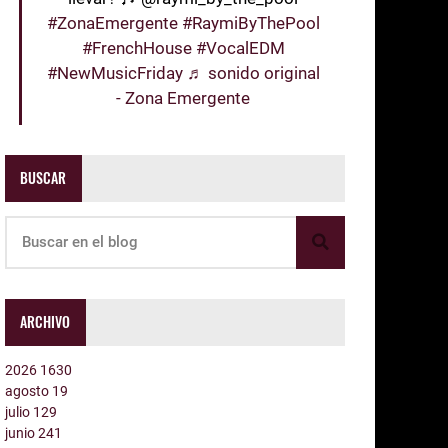
#ZonaEmergente
#RaymiByThePool
#FrenchHouse
#VocalEDM
#NewMusicFriday
♬ sonido original
- Zona Emergente
BUSCAR
ARCHIVO
2026
1630
agosto
19
julio
129
junio
241