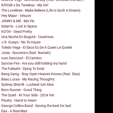
R3HAB x Da Tweekaz - My Girl
The Lovelines - Make Believe (Life Is Such A Dream)
Hey Major - Vésuve
JENNY & ME - Ma Vie
Solarrio - Lost in Space
KOTA! - Dead Pretty
Una Noche En Bogotá - Cicatrices
J.R. Guayo - No Te Vayas
Toledo Vega - El Saco Es De A Quien Le Quede
Josia - Souvenirs (feat. Numah)
Ivan Dancourt - El Camino
Sunrise Fire - Are you still holding my hand
The Failsafe - Dying To Exist
Bang Gang - Stay Open Heaven Knows (feat. Dísa)
Beau Lucas - My Racing Thoughts
Sydney Sherrill - Luckiest Girl Alive
Born Runner - Good Thing
The Quiet - At Your Side - 2024 Ver.
Plushy - Hand to Heart
George Collins Band - Saving the best for last
Dax - A Real Man