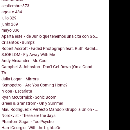
septiembre
373
agosto
434
julio
329
junio
289
mayo
336
Aparta este 7 de Junio que tenemos una cita con Go...
Crisantos - Bumpz
Robert Ascroft - Faded Photograph feat. Ruth Radal...
SJÖBLOM - Fly Away With Me
Andy Alexander - Mr. Cool
Campbell & Johnston - Don’t Get Down (On a Good
Th...
Julia Logan - Mirrors
Kemopetrol - Are You Coming Home?
Niopa - Escarlata
Ryan McCormick - Sonic Boom
Green & Granstrom - Only Summer
Mau Rodriguez x Perfecto Mando x Grupo la Union - ...
Nordkvist - These are the days
Phantom Sugar - Too Psycho
Harri Georgio - With the Lights On