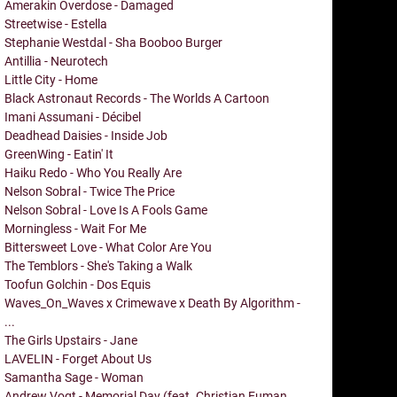
Amerakin Overdose - Damaged
Streetwise - Estella
Stephanie Westdal - Sha Booboo Burger
Antillia - Neurotech
Little City - Home
Black Astronaut Records - The Worlds A Cartoon
Imani Assumani - Décibel
Deadhead Daisies - Inside Job
GreenWing - Eatin' It
Haiku Redo - Who You Really Are
Nelson Sobral - Twice The Price
Nelson Sobral - Love Is A Fools Game
Morningless - Wait For Me
Bittersweet Love - What Color Are You
The Temblors - She's Taking a Walk
Toofun Golchin - Dos Equis
Waves_On_Waves x Crimewave x Death By Algorithm -
...
The Girls Upstairs - Jane
LAVELIN - Forget About Us
Samantha Sage - Woman
Andrew Vogt - Memorial Day (feat. Christian Euman,...