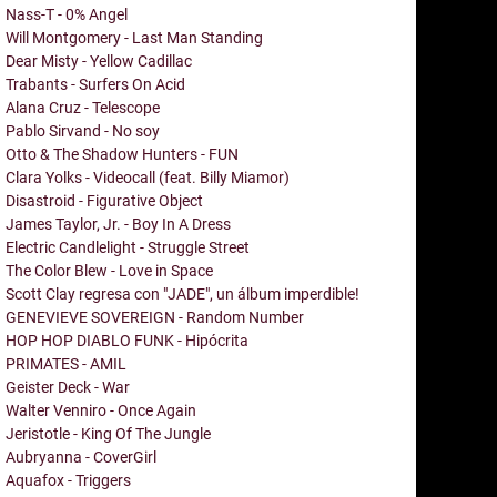
Nass-T - 0% Angel
Will Montgomery - Last Man Standing
Dear Misty - Yellow Cadillac
Trabants - Surfers On Acid
Alana Cruz - Telescope
Pablo Sirvand - No soy
Otto & The Shadow Hunters - FUN
Clara Yolks - Videocall (feat. Billy Miamor)
Disastroid - Figurative Object
James Taylor, Jr. - Boy In A Dress
Electric Candlelight - Struggle Street
The Color Blew - Love in Space
Scott Clay regresa con "JADE", un álbum imperdible!
GENEVIEVE SOVEREIGN - Random Number
HOP HOP DIABLO FUNK - Hipócrita
PRIMATES - AMIL
Geister Deck - War
Walter Venniro - Once Again
Jeristotle - King Of The Jungle
Aubryanna - CoverGirl
Aquafox - Triggers