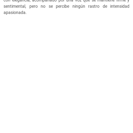
con elegancia, acompañado por una voz que se mantiene firme y
sentimental, pero no se percibe ningún rastro de intensidad
apasionada.