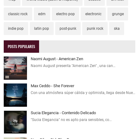
classic rock
edm
electro pop
electronic
grunge
indie pop
latin pop
post-punk
punk rock
ska
POSTS POPULARES
Naomi August - American Zen
Naomi August presenta "American Zen" , una can…
Max Ceddo - She Forever
Con una atmósfera súper cálida y optimista, llega desde Nue…
Sucia Elegancia - Contenido Delicado
"Sucia Elegancia" no es apto para sensibles, co…