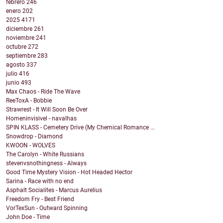
febrero
246
enero
202
2025
4171
diciembre
261
noviembre
241
octubre
272
septiembre
283
agosto
337
julio
416
junio
493
Max Chaos - Ride The Wave
ReeToxA - Bobbie
Strawrest - It Will Soon Be Over
Homeninvisivel - navalhas
SPIN KLASS - Cemetery Drive (My Chemical Romance ...
Snowdrop - Diamond
KWOON - WOLVES
The Carolyn - White Russians
stevenvsnothingness - Always
Good Time Mystery Vision - Hot Headed Hector
Sarina - Race with no end
Asphalt Socialites - Marcus Aurelius
Freedom Fry - Best Friend
VorTexSun - Outward Spinning
John Doe - Time