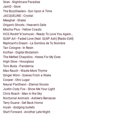
Siren - Nightmare Paradise
JamD - Glow
The BuzzDealers - Sun Upon A Time
JACQUELINE - Crystal
Meagher - Shake
Origami Ghosts - Heaven’s Gate
Mischa Plus - Yellow Coasts
HCG Rocktr“ä“xxmusic - Ready To Love You Again…
SLNP Art - Faded Love (feat. SLNP Ash) [Radio Edit]
Replicant's Dream - La Sombra de Tu Nombre
Tan Cologne - In Resin
Korfian - Digital Brutalism
The Melted Chapstixs - Hexes For My Exes
High Glow - Hourglass
Toro Buda - Pandemia
Max Rauch - Waste More Thyme
Ginger Winn - Scenes From a Wake
Cooper - Otro Lugar
Neural Pantheon - Eternal Gnosis
Justin Cody Fox - Show Me Your Light
Chris Roach - Man in the Sky
Nocturnal Animals - Ashlee's Berceuse
Terry Duane - Get Back Home
myah - dodging bullets
Start Forward - Another Late Night