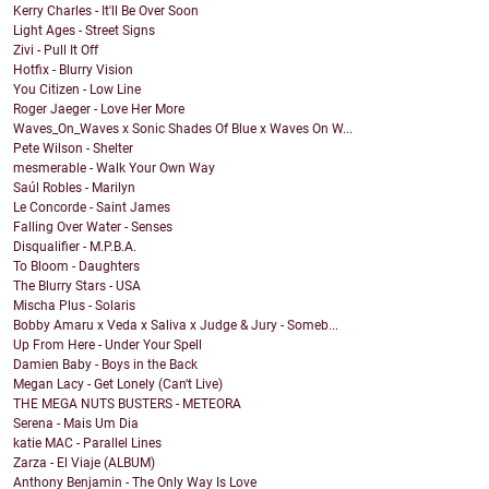
Kerry Charles - It'll Be Over Soon
Light Ages - Street Signs
Zivi - Pull It Off
Hotfix - Blurry Vision
You Citizen - Low Line
Roger Jaeger - Love Her More
Waves_On_Waves x Sonic Shades Of Blue x Waves On W...
Pete Wilson - Shelter
mesmerable - Walk Your Own Way
Saúl Robles - Marilyn
Le Concorde - Saint James
Falling Over Water - Senses
Disqualifier - M.P.B.A.
To Bloom - Daughters
The Blurry Stars - USA
Mischa Plus - Solaris
Bobby Amaru x Veda x Saliva x Judge & Jury - Someb...
Up From Here - Under Your Spell
Damien Baby - Boys in the Back
Megan Lacy - Get Lonely (Can't Live)
THE MEGA NUTS BUSTERS - METEORA
Serena - Mais Um Dia
katie MAC - Parallel Lines
Zarza - El Viaje (ALBUM)
Anthony Benjamin - The Only Way Is Love