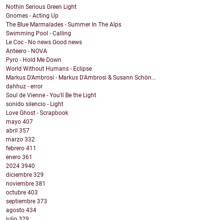
Nothin Serious Green Light
Gnomes - Acting Up
The Blue Marmalades - Summer In The Alps
Swimming Pool - Calling
Le Coc - No news Good news
Anteero - NOVA
Pyro - Hold Me Down
World Without Humans - Eclipse
Markus D'Ambrosi - Markus D'Ambrosi & Susann Schön...
dahhuz - error
Soul de Vienne - You'll Be the Light
sonido silencio - Light
Love Ghost - Scrapbook
mayo
407
abril
357
marzo
332
febrero
411
enero
361
2024
3940
diciembre
329
noviembre
381
octubre
403
septiembre
373
agosto
434
julio
329