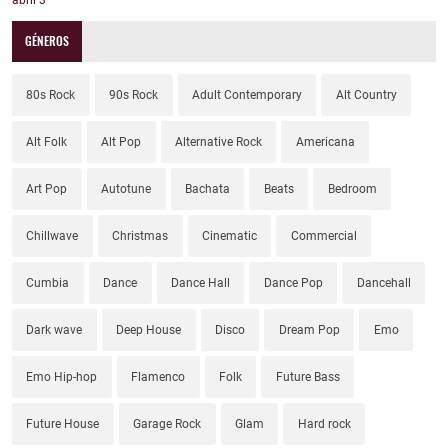
abril
3
GÉNEROS
80s Rock
90s Rock
Adult Contemporary
Alt Country
Alt Folk
Alt Pop
Alternative Rock
Americana
Art Pop
Autotune
Bachata
Beats
Bedroom
Chillwave
Christmas
Cinematic
Commercial
Cumbia
Dance
Dance Hall
Dance Pop
Dancehall
Dark wave
Deep House
Disco
Dream Pop
Emo
Emo Hip-hop
Flamenco
Folk
Future Bass
Future House
Garage Rock
Glam
Hard rock