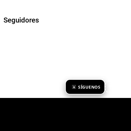
Seguidores
×
SÍGUENOS
Ya te sigo