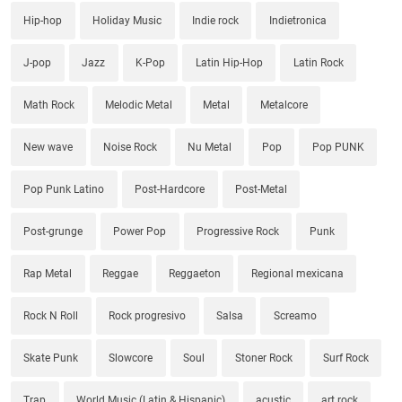
Hip-hop
Holiday Music
Indie rock
Indietronica
J-pop
Jazz
K-Pop
Latin Hip-Hop
Latin Rock
Math Rock
Melodic Metal
Metal
Metalcore
New wave
Noise Rock
Nu Metal
Pop
Pop PUNK
Pop Punk Latino
Post-Hardcore
Post-Metal
Post-grunge
Power Pop
Progressive Rock
Punk
Rap Metal
Reggae
Reggaeton
Regional mexicana
Rock N Roll
Rock progresivo
Salsa
Screamo
Skate Punk
Slowcore
Soul
Stoner Rock
Surf Rock
Trap
World Music (Latin & Hispanic)
acustic
art rock