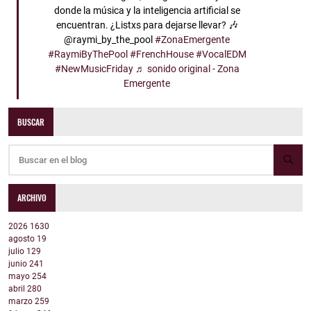
donde la música y la inteligencia artificial se
encuentran. ¿Listxs para dejarse llevar? 🎶
@raymi_by_the_pool
#ZonaEmergente
#RaymiByThePool
#FrenchHouse
#VocalEDM
#NewMusicFriday
♬ sonido original - Zona
Emergente
BUSCAR
ARCHIVO
2026
1630
agosto
19
julio
129
junio
241
mayo
254
abril
280
marzo
259