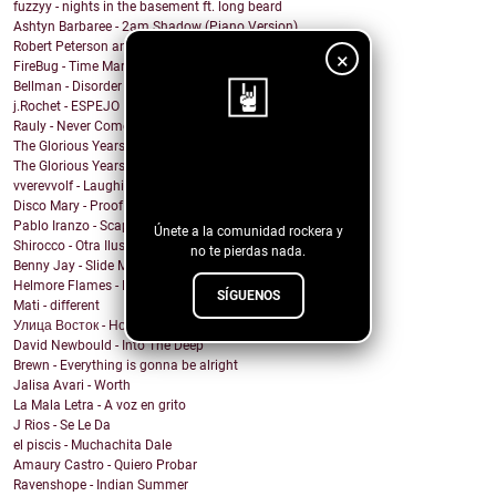
fuzzyy - nights in the basement ft. long beard
Ashtyn Barbaree - 2am Shadow (Piano Version)
Robert Peterson and The Crusade - Of All The World
×
FireBug - Time Marches On
Bellman - Disorder
j.Rochet - ESPEJO
Rauly - Never Come Back
The Glorious Years - Cosmic Behaviour
¡Sigue nuestro
The Glorious Years - Sweet Imperfections
vverevvolf - Laughing Til I Cry
blog!
Disco Mary - Proof
Pablo Iranzo - Scapegoat (Single Edit)
Únete a la comunidad rockera y
Shirocco - Otra Ilusión
no te pierdas nada.
Benny Jay - Slide My Way
Helmore Flames - E Pluribus Unum
SÍGUENOS
Mati - different
Улица Восток - Ночь
David Newbould - Into The Deep
Brewn - Everything is gonna be alright
Jalisa Avari - Worth
La Mala Letra - A voz en grito
J Rios - Se Le Da
el piscis - Muchachita Dale
Amaury Castro - Quiero Probar
Ravenshope - Indian Summer