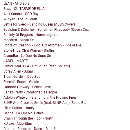
LEAN - Mi Diabla
Sepp - QUITARME DE ELLA
Alex Sandra - OCD Boy
Winyah - Lot To Learn
Settle for Sleep - Dancing Queen (ABBA Cover)
Edelston & Dulcimer - Bohemian Rhapsody (Queen Co...
Society Of Beggars - Hummingbirds
rosedust - Santa Fe
Roots of Creation x Edo. G x Afroman - Ride or Die...
StoneTribe, Clint Warren - Shiftin'
CraunBar - Lo Que No Supo Ser
JADEL - MARTE
Senior Year X LA - Hit Squad (feat. Goliath)
Spray Allen - Sugar
Trash Garden - Dad Bod
Parent's Room - Goldie
Hannah Crowley - Selfish Love
Jane's Party - Comfortable People
Adolph White Jr - Standing in the Proving Fires
SLNP Art - Crooked Smile (feat. SLNP Ash) [Radio E...
Little Quirks - Honey
Gerina - Lo Que No Tienes
Crash Through the Floor - North
KJ.exe - Algorithm
Clement Panozzo - Does It Rain ?