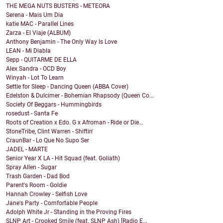
THE MEGA NUTS BUSTERS - METEORA
Serena - Mais Um Dia
katie MAC - Parallel Lines
Zarza - El Viaje (ALBUM)
Anthony Benjamin - The Only Way Is Love
LEAN - Mi Diabla
Sepp - QUITARME DE ELLA
Alex Sandra - OCD Boy
Winyah - Lot To Learn
Settle for Sleep - Dancing Queen (ABBA Cover)
Edelston & Dulcimer - Bohemian Rhapsody (Queen Co...
Society Of Beggars - Hummingbirds
rosedust - Santa Fe
Roots of Creation x Edo. G x Afroman - Ride or Die...
StoneTribe, Clint Warren - Shiftin'
CraunBar - Lo Que No Supo Ser
JADEL - MARTE
Senior Year X LA - Hit Squad (feat. Goliath)
Spray Allen - Sugar
Trash Garden - Dad Bod
Parent's Room - Goldie
Hannah Crowley - Selfish Love
Jane's Party - Comfortable People
Adolph White Jr - Standing in the Proving Fires
SLNP Art - Crooked Smile (feat. SLNP Ash) [Radio E...