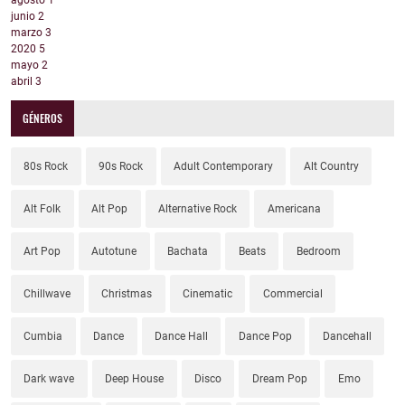
junio
2
marzo
3
2020
5
mayo
2
abril
3
GÉNEROS
80s Rock
90s Rock
Adult Contemporary
Alt Country
Alt Folk
Alt Pop
Alternative Rock
Americana
Art Pop
Autotune
Bachata
Beats
Bedroom
Chillwave
Christmas
Cinematic
Commercial
Cumbia
Dance
Dance Hall
Dance Pop
Dancehall
Dark wave
Deep House
Disco
Dream Pop
Emo