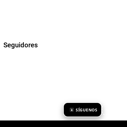
Seguidores
×
SÍGUENOS
Ya te sigo