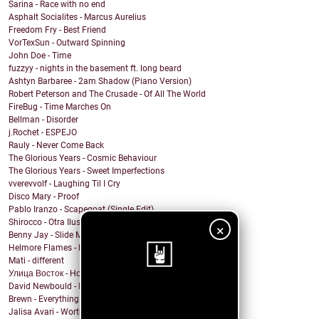
Sarina - Race with no end
Asphalt Socialites - Marcus Aurelius
Freedom Fry - Best Friend
VorTexSun - Outward Spinning
John Doe - Time
fuzzyy - nights in the basement ft. long beard
Ashtyn Barbaree - 2am Shadow (Piano Version)
Robert Peterson and The Crusade - Of All The World
FireBug - Time Marches On
Bellman - Disorder
j.Rochet - ESPEJO
Rauly - Never Come Back
The Glorious Years - Cosmic Behaviour
The Glorious Years - Sweet Imperfections
vverevvolf - Laughing Til I Cry
Disco Mary - Proof
Pablo Iranzo - Scapegoat (Single Edit)
Shirocco - Otra Ilusión
×
Benny Jay - Slide My Way
Helmore Flames - E Pluribus Unum
Mati - different
Улица Восток - Ночь
David Newbould - Into The Deep
¡Sigue nuestro
Brewn - Everything is gonna be alright
Jalisa Avari - Worth