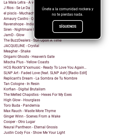
blog!
La Mala Letra - A voz en grito
J Rios - Se Le Da
Únete a la comunidad rockera y
el piscis - Muchachita Dale
no te pierdas nada.
Amaury Castro - Quiero Probar
Ravenshope - Indian Summer
SÍGUENOS
Siren - Nightmare Paradise
JamD - Glow
The BuzzDealers - Sun Upon A Time
JACQUELINE - Crystal
Meagher - Shake
Origami Ghosts - Heaven’s Gate
Mischa Plus - Yellow Coasts
HCG Rocktr“ä“xxmusic - Ready To Love You Again…
SLNP Art - Faded Love (feat. SLNP Ash) [Radio Edit]
Replicant's Dream - La Sombra de Tu Nombre
Tan Cologne - In Resin
Korfian - Digital Brutalism
The Melted Chapstixs - Hexes For My Exes
High Glow - Hourglass
Toro Buda - Pandemia
Max Rauch - Waste More Thyme
Ginger Winn - Scenes From a Wake
Cooper - Otro Lugar
Neural Pantheon - Eternal Gnosis
Justin Cody Fox - Show Me Your Light