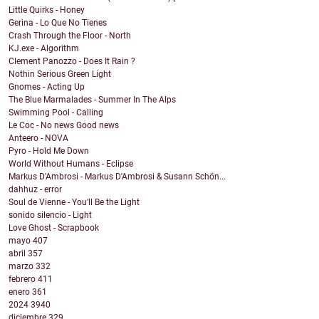
Little Quirks - Honey
Gerina - Lo Que No Tienes
Crash Through the Floor - North
KJ.exe - Algorithm
Clement Panozzo - Does It Rain ?
Nothin Serious Green Light
Gnomes - Acting Up
The Blue Marmalades - Summer In The Alps
Swimming Pool - Calling
Le Coc - No news Good news
Anteero - NOVA
Pyro - Hold Me Down
World Without Humans - Eclipse
Markus D'Ambrosi - Markus D'Ambrosi & Susann Schön...
dahhuz - error
Soul de Vienne - You'll Be the Light
sonido silencio - Light
Love Ghost - Scrapbook
mayo
407
abril
357
marzo
332
febrero
411
enero
361
2024
3940
diciembre
329