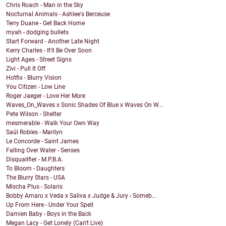
Chris Roach - Man in the Sky
Nocturnal Animals - Ashlee's Berceuse
Terry Duane - Get Back Home
myah - dodging bullets
Start Forward - Another Late Night
Kerry Charles - It'll Be Over Soon
Light Ages - Street Signs
Zivi - Pull It Off
Hotfix - Blurry Vision
You Citizen - Low Line
Roger Jaeger - Love Her More
Waves_On_Waves x Sonic Shades Of Blue x Waves On W...
Pete Wilson - Shelter
mesmerable - Walk Your Own Way
Saúl Robles - Marilyn
Le Concorde - Saint James
Falling Over Water - Senses
Disqualifier - M.P.B.A.
To Bloom - Daughters
The Blurry Stars - USA
Mischa Plus - Solaris
Bobby Amaru x Veda x Saliva x Judge & Jury - Someb...
Up From Here - Under Your Spell
Damien Baby - Boys in the Back
Megan Lacy - Get Lonely (Can't Live)