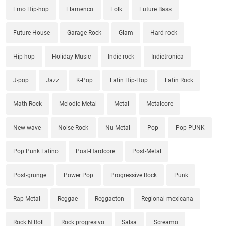
Emo Hip-hop
Flamenco
Folk
Future Bass
Future House
Garage Rock
Glam
Hard rock
Hip-hop
Holiday Music
Indie rock
Indietronica
J-pop
Jazz
K-Pop
Latin Hip-Hop
Latin Rock
Math Rock
Melodic Metal
Metal
Metalcore
New wave
Noise Rock
Nu Metal
Pop
Pop PUNK
Pop Punk Latino
Post-Hardcore
Post-Metal
Post-grunge
Power Pop
Progressive Rock
Punk
Rap Metal
Reggae
Reggaeton
Regional mexicana
Rock N Roll
Rock progresivo
Salsa
Screamo