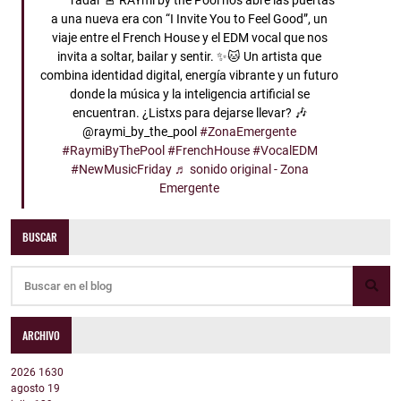
radar 🚨 RAYmi by the Pool nos abre las puertas
a una nueva era con “I Invite You to Feel Good”, un
viaje entre el French House y el EDM vocal que nos
invita a soltar, bailar y sentir. ✨🐱 Un artista que
combina identidad digital, energía vibrante y un futuro
donde la música y la inteligencia artificial se
encuentran. ¿Listxs para dejarse llevar? 🎶
@raymi_by_the_pool
#ZonaEmergente
#RaymiByThePool
#FrenchHouse
#VocalEDM
#NewMusicFriday
♬ sonido original - Zona
Emergente
BUSCAR
ARCHIVO
2026
1630
agosto
19