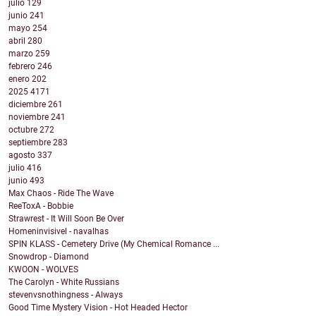
julio
129
junio
241
mayo
254
abril
280
marzo
259
febrero
246
enero
202
2025
4171
diciembre
261
noviembre
241
octubre
272
septiembre
283
agosto
337
julio
416
junio
493
Max Chaos - Ride The Wave
ReeToxA - Bobbie
Strawrest - It Will Soon Be Over
Homeninvisivel - navalhas
SPIN KLASS - Cemetery Drive (My Chemical Romance ...
Snowdrop - Diamond
KWOON - WOLVES
The Carolyn - White Russians
stevenvsnothingness - Always
Good Time Mystery Vision - Hot Headed Hector