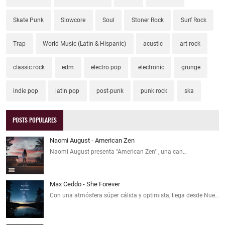
Skate Punk
Slowcore
Soul
Stoner Rock
Surf Rock
Trap
World Music (Latin & Hispanic)
acustic
art rock
classic rock
edm
electro pop
electronic
grunge
indie pop
latin pop
post-punk
punk rock
ska
POSTS POPULARES
Naomi August - American Zen
Naomi August presenta "American Zen" , una can…
Max Ceddo - She Forever
Con una atmósfera súper cálida y optimista, llega desde Nue…