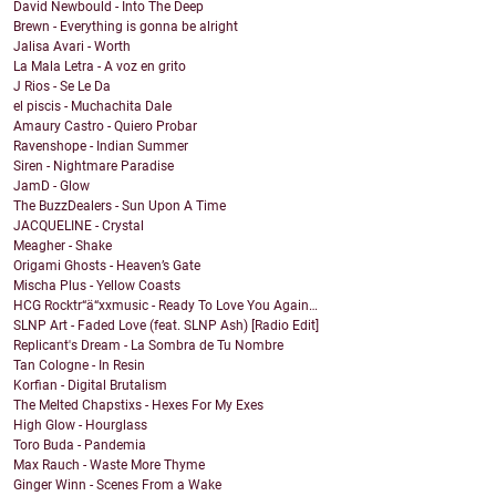
David Newbould - Into The Deep
Brewn - Everything is gonna be alright
Jalisa Avari - Worth
La Mala Letra - A voz en grito
J Rios - Se Le Da
el piscis - Muchachita Dale
Amaury Castro - Quiero Probar
Ravenshope - Indian Summer
Siren - Nightmare Paradise
JamD - Glow
The BuzzDealers - Sun Upon A Time
JACQUELINE - Crystal
Meagher - Shake
Origami Ghosts - Heaven’s Gate
Mischa Plus - Yellow Coasts
HCG Rocktr“ä“xxmusic - Ready To Love You Again…
SLNP Art - Faded Love (feat. SLNP Ash) [Radio Edit]
Replicant's Dream - La Sombra de Tu Nombre
Tan Cologne - In Resin
Korfian - Digital Brutalism
The Melted Chapstixs - Hexes For My Exes
High Glow - Hourglass
Toro Buda - Pandemia
Max Rauch - Waste More Thyme
Ginger Winn - Scenes From a Wake