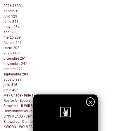
2026
1630
agosto
19
julio
129
junio
241
mayo
254
abril
280
marzo
259
febrero
246
enero
202
2025
4171
diciembre
261
noviembre
241
octubre
272
septiembre
283
agosto
337
julio
416
junio
493
Max Chaos - Ride The Wave
ReeToxA - Bobbie
×
Strawrest - It Will Soon Be Over
Homeninvisivel - navalhas
SPIN KLASS - Cemetery Drive (My Chemical Romance ...
Snowdrop - Diamond
KWOON - WOLVES
¡Sigue nuestro