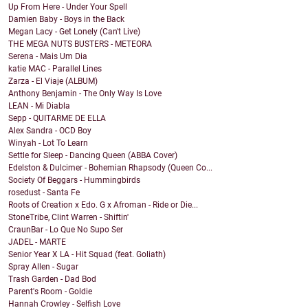
Up From Here - Under Your Spell
Damien Baby - Boys in the Back
Megan Lacy - Get Lonely (Can't Live)
THE MEGA NUTS BUSTERS - METEORA
Serena - Mais Um Dia
katie MAC - Parallel Lines
Zarza - El Viaje (ALBUM)
Anthony Benjamin - The Only Way Is Love
LEAN - Mi Diabla
Sepp - QUITARME DE ELLA
Alex Sandra - OCD Boy
Winyah - Lot To Learn
Settle for Sleep - Dancing Queen (ABBA Cover)
Edelston & Dulcimer - Bohemian Rhapsody (Queen Co...
Society Of Beggars - Hummingbirds
rosedust - Santa Fe
Roots of Creation x Edo. G x Afroman - Ride or Die...
StoneTribe, Clint Warren - Shiftin'
CraunBar - Lo Que No Supo Ser
JADEL - MARTE
Senior Year X LA - Hit Squad (feat. Goliath)
Spray Allen - Sugar
Trash Garden - Dad Bod
Parent's Room - Goldie
Hannah Crowley - Selfish Love