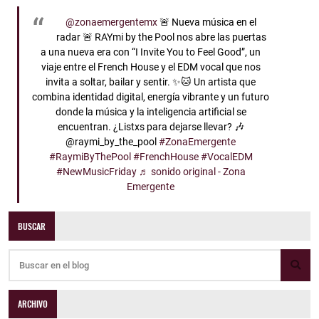
@zonaemergentemx
🚨 Nueva música en el
radar 🚨 RAYmi by the Pool nos abre las puertas
a una nueva era con “I Invite You to Feel Good”, un
viaje entre el French House y el EDM vocal que nos
invita a soltar, bailar y sentir. ✨🐱 Un artista que
combina identidad digital, energía vibrante y un futuro
donde la música y la inteligencia artificial se
encuentran. ¿Listxs para dejarse llevar? 🎶
@raymi_by_the_pool
#ZonaEmergente
#RaymiByThePool
#FrenchHouse
#VocalEDM
#NewMusicFriday
♬ sonido original - Zona
Emergente
BUSCAR
ARCHIVO