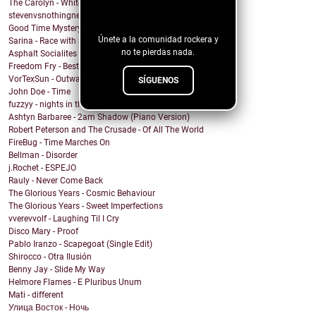
The Carolyn - White Russians
blog!
stevenvsnothingness - Always
Good Time Mystery Vision - Hot Headed Hector
Únete a la comunidad rockera y
Sarina - Race with no end
no te pierdas nada.
Asphalt Socialites - Marcus Aurelius
Freedom Fry - Best Friend
VorTexSun - Outward Spinning
SÍGUENOS
John Doe - Time
fuzzyy - nights in the basement ft. long beard
Ashtyn Barbaree - 2am Shadow (Piano Version)
Robert Peterson and The Crusade - Of All The World
FireBug - Time Marches On
Bellman - Disorder
j.Rochet - ESPEJO
Rauly - Never Come Back
The Glorious Years - Cosmic Behaviour
The Glorious Years - Sweet Imperfections
vverevvolf - Laughing Til I Cry
Disco Mary - Proof
Pablo Iranzo - Scapegoat (Single Edit)
Shirocco - Otra Ilusión
Benny Jay - Slide My Way
Helmore Flames - E Pluribus Unum
Mati - different
Улица Восток - Ночь