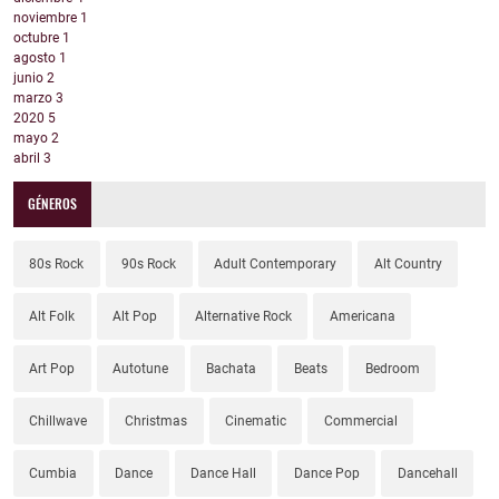
noviembre
1
octubre
1
agosto
1
junio
2
marzo
3
2020
5
mayo
2
abril
3
GÉNEROS
80s Rock
90s Rock
Adult Contemporary
Alt Country
Alt Folk
Alt Pop
Alternative Rock
Americana
Art Pop
Autotune
Bachata
Beats
Bedroom
Chillwave
Christmas
Cinematic
Commercial
Cumbia
Dance
Dance Hall
Dance Pop
Dancehall