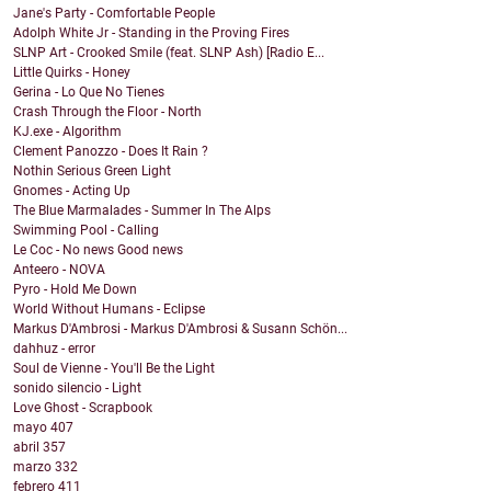
Jane's Party - Comfortable People
Adolph White Jr - Standing in the Proving Fires
SLNP Art - Crooked Smile (feat. SLNP Ash) [Radio E...
Little Quirks - Honey
Gerina - Lo Que No Tienes
Crash Through the Floor - North
KJ.exe - Algorithm
Clement Panozzo - Does It Rain ?
Nothin Serious Green Light
Gnomes - Acting Up
The Blue Marmalades - Summer In The Alps
Swimming Pool - Calling
Le Coc - No news Good news
Anteero - NOVA
Pyro - Hold Me Down
World Without Humans - Eclipse
Markus D'Ambrosi - Markus D'Ambrosi & Susann Schön...
dahhuz - error
Soul de Vienne - You'll Be the Light
sonido silencio - Light
Love Ghost - Scrapbook
mayo
407
abril
357
marzo
332
febrero
411