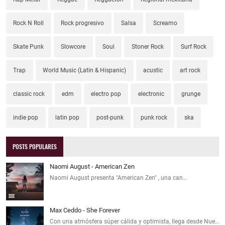
Rock N Roll
Rock progresivo
Salsa
Screamo
Skate Punk
Slowcore
Soul
Stoner Rock
Surf Rock
Trap
World Music (Latin & Hispanic)
acustic
art rock
classic rock
edm
electro pop
electronic
grunge
indie pop
latin pop
post-punk
punk rock
ska
POSTS POPULARES
Naomi August - American Zen
Naomi August presenta "American Zen" , una can…
Max Ceddo - She Forever
Con una atmósfera súper cálida y optimista, llega desde Nue…