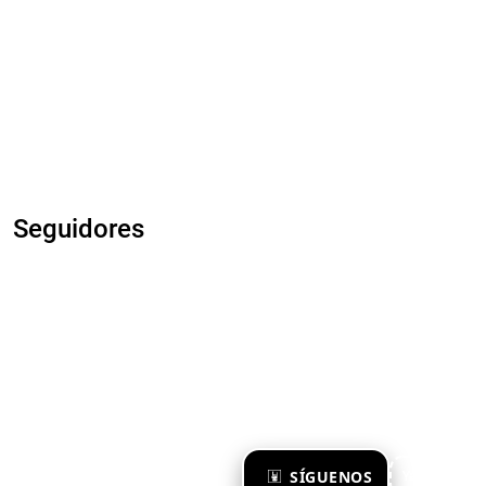
Seguidores
×
SÍGUENOS
Ya te sigo