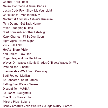
Cooper - Otro Lugar
Neural Pantheon - Eternal Gnosis
Justin Cody Fox - Show Me Your Light
Chris Roach - Man in the Sky
Nocturnal Animals - Ashlee's Berceuse
Terry Duane - Get Back Home
myah - dodging bullets
Start Forward - Another Late Night
Kerry Charles - It'll Be Over Soon
Light Ages - Street Signs
Zivi - Pull It Off
Hotfix - Blurry Vision
You Citizen - Low Line
Roger Jaeger - Love Her More
Waves_On_Waves x Sonic Shades Of Blue x Waves On W...
Pete Wilson - Shelter
mesmerable - Walk Your Own Way
Saúl Robles - Marilyn
Le Concorde - Saint James
Falling Over Water - Senses
Disqualifier - M.P.B.A.
To Bloom - Daughters
The Blurry Stars - USA
Mischa Plus - Solaris
Bobby Amaru x Veda x Saliva x Judge & Jury - Someb...