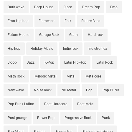
Dark wave
Deep House
Disco
Dream Pop
Emo
Emo Hip-hop
Flamenco
Folk
Future Bass
Future House
Garage Rock
Glam
Hard rock
Hip-hop
Holiday Music
Indie rock
Indietronica
J-pop
Jazz
K-Pop
Latin Hip-Hop
Latin Rock
Math Rock
Melodic Metal
Metal
Metalcore
New wave
Noise Rock
Nu Metal
Pop
Pop PUNK
Pop Punk Latino
Post-Hardcore
Post-Metal
Post-grunge
Power Pop
Progressive Rock
Punk
Rap Metal
Reggae
Reggaeton
Regional mexicana