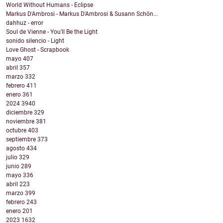
World Without Humans - Eclipse
Markus D'Ambrosi - Markus D'Ambrosi & Susann Schön...
dahhuz - error
Soul de Vienne - You'll Be the Light
sonido silencio - Light
Love Ghost - Scrapbook
mayo
407
abril
357
marzo
332
febrero
411
enero
361
2024
3940
diciembre
329
noviembre
381
octubre
403
septiembre
373
agosto
434
julio
329
junio
289
mayo
336
abril
223
marzo
399
febrero
243
enero
201
2023
1632