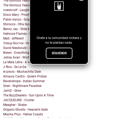
The Glorious Years - Cosmic Behaviour
The Glorious Years - Sweet Imperfections
vverevvolf - Laughing Til I Cry
Disco Mary - Proof
Pablo Iranzo - Scapegoat (Single Edit)
¡Sigue nuestro
Shirocco - Otra Ilusión
blog!
Benny Jay - Slide My Way
Helmore Flames - E Pluribus Unum
Únete a la comunidad rockera y
Mati - different
no te pierdas nada.
Улица Восток - Ночь
David Newbould - Into The Deep
Brewn - Everything is gonna be alright
SÍGUENOS
Jalisa Avari - Worth
La Mala Letra - A voz en grito
J Rios - Se Le Da
el piscis - Muchachita Dale
Amaury Castro - Quiero Probar
Ravenshope - Indian Summer
Siren - Nightmare Paradise
JamD - Glow
The BuzzDealers - Sun Upon A Time
JACQUELINE - Crystal
Meagher - Shake
Origami Ghosts - Heaven’s Gate
Mischa Plus - Yellow Coasts