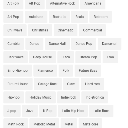
Alt Folk
Alt Pop
Alternative Rock
Americana
Art Pop
Autotune
Bachata
Beats
Bedroom
Chillwave
Christmas
Cinematic
Commercial
Cumbia
Dance
Dance Hall
Dance Pop
Dancehall
Dark wave
Deep House
Disco
Dream Pop
Emo
Emo Hip-hop
Flamenco
Folk
Future Bass
Future House
Garage Rock
Glam
Hard rock
Hip-hop
Holiday Music
Indie rock
Indietronica
J-pop
Jazz
K-Pop
Latin Hip-Hop
Latin Rock
Math Rock
Melodic Metal
Metal
Metalcore