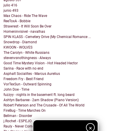
agosto
337
julio
416
junio
493
Max Chaos - Ride The Wave
ReeToxA - Bobbie
Strawrest - It Will Soon Be Over
Homeninvisivel - navalhas
SPIN KLASS - Cemetery Drive (My Chemical Romance ...
Snowdrop - Diamond
KWOON - WOLVES
The Carolyn - White Russians
stevenvsnothingness - Always
Good Time Mystery Vision - Hot Headed Hector
Sarina - Race with no end
Asphalt Socialites - Marcus Aurelius
Freedom Fry - Best Friend
VorTexSun - Outward Spinning
John Doe - Time
fuzzyy - nights in the basement ft. long beard
Ashtyn Barbaree - 2am Shadow (Piano Version)
Robert Peterson and The Crusade - Of All The World
FireBug - Time Marches On
Bellman - Disorder
j.Rochet - ESPEJO
Rauly - Never Come Back
×