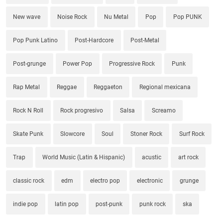
New wave
Noise Rock
Nu Metal
Pop
Pop PUNK
Pop Punk Latino
Post-Hardcore
Post-Metal
Post-grunge
Power Pop
Progressive Rock
Punk
Rap Metal
Reggae
Reggaeton
Regional mexicana
Rock N Roll
Rock progresivo
Salsa
Screamo
Skate Punk
Slowcore
Soul
Stoner Rock
Surf Rock
Trap
World Music (Latin & Hispanic)
acustic
art rock
classic rock
edm
electro pop
electronic
grunge
indie pop
latin pop
post-punk
punk rock
ska