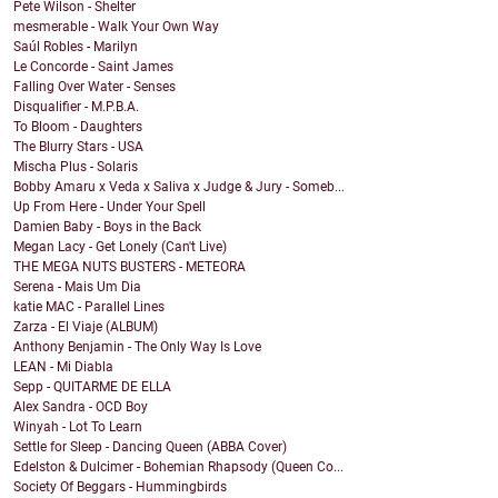
Pete Wilson - Shelter
mesmerable - Walk Your Own Way
Saúl Robles - Marilyn
Le Concorde - Saint James
Falling Over Water - Senses
Disqualifier - M.P.B.A.
To Bloom - Daughters
The Blurry Stars - USA
Mischa Plus - Solaris
Bobby Amaru x Veda x Saliva x Judge & Jury - Someb...
Up From Here - Under Your Spell
Damien Baby - Boys in the Back
Megan Lacy - Get Lonely (Can't Live)
THE MEGA NUTS BUSTERS - METEORA
Serena - Mais Um Dia
katie MAC - Parallel Lines
Zarza - El Viaje (ALBUM)
Anthony Benjamin - The Only Way Is Love
LEAN - Mi Diabla
Sepp - QUITARME DE ELLA
Alex Sandra - OCD Boy
Winyah - Lot To Learn
Settle for Sleep - Dancing Queen (ABBA Cover)
Edelston & Dulcimer - Bohemian Rhapsody (Queen Co...
Society Of Beggars - Hummingbirds