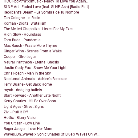
HCG Rocktr“ä“xxmusic - Ready To Love You Again…
SLNP Art - Faded Love (feat. SLNP Ash) [Radio Edit]
Replicant's Dream - La Sombra de Tu Nombre
Tan Cologne - In Resin
Korfian - Digital Brutalism
The Melted Chapstixs - Hexes For My Exes
High Glow - Hourglass
Toro Buda - Pandemia
Max Rauch - Waste More Thyme
Ginger Winn - Scenes From a Wake
Cooper - Otro Lugar
Neural Pantheon - Eternal Gnosis
Justin Cody Fox - Show Me Your Light
Chris Roach - Man in the Sky
Nocturnal Animals - Ashlee's Berceuse
Terry Duane - Get Back Home
myah - dodging bullets
Start Forward - Another Late Night
Kerry Charles - It'll Be Over Soon
Light Ages - Street Signs
Zivi - Pull It Off
Hotfix - Blurry Vision
You Citizen - Low Line
Roger Jaeger - Love Her More
Waves_On_Waves x Sonic Shades Of Blue x Waves On W...