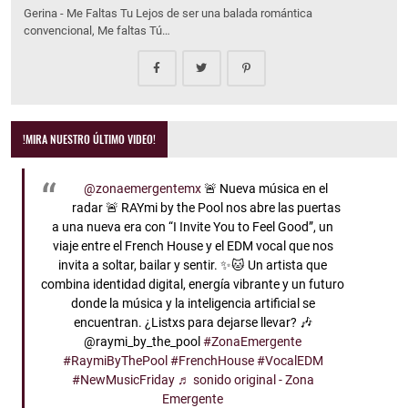
Gerina - Me Faltas Tu Lejos de ser una balada romántica
convencional, Me faltas Tú…
!MIRA NUESTRO ÚLTIMO VIDEO!
@zonaemergentemx
🚨 Nueva música en el
radar 🚨 RAYmi by the Pool nos abre las puertas
a una nueva era con “I Invite You to Feel Good”, un
viaje entre el French House y el EDM vocal que nos
invita a soltar, bailar y sentir. ✨🐱 Un artista que
combina identidad digital, energía vibrante y un futuro
donde la música y la inteligencia artificial se
encuentran. ¿Listxs para dejarse llevar? 🎶
@raymi_by_the_pool
#ZonaEmergente
#RaymiByThePool
#FrenchHouse
#VocalEDM
#NewMusicFriday
♬ sonido original - Zona
Emergente