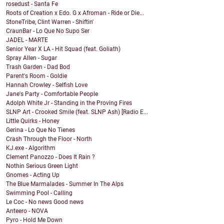
rosedust - Santa Fe
Roots of Creation x Edo. G x Afroman - Ride or Die...
StoneTribe, Clint Warren - Shiftin'
CraunBar - Lo Que No Supo Ser
JADEL - MARTE
Senior Year X LA - Hit Squad (feat. Goliath)
Spray Allen - Sugar
Trash Garden - Dad Bod
Parent's Room - Goldie
Hannah Crowley - Selfish Love
Jane's Party - Comfortable People
Adolph White Jr - Standing in the Proving Fires
SLNP Art - Crooked Smile (feat. SLNP Ash) [Radio E...
Little Quirks - Honey
Gerina - Lo Que No Tienes
Crash Through the Floor - North
KJ.exe - Algorithm
Clement Panozzo - Does It Rain ?
Nothin Serious Green Light
Gnomes - Acting Up
The Blue Marmalades - Summer In The Alps
Swimming Pool - Calling
Le Coc - No news Good news
Anteero - NOVA
Pyro - Hold Me Down