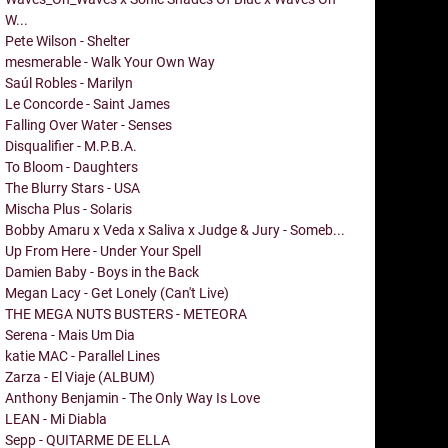
W...
Pete Wilson - Shelter
mesmerable - Walk Your Own Way
Saúl Robles - Marilyn
Le Concorde - Saint James
Falling Over Water - Senses
Disqualifier - M.P.B.A.
To Bloom - Daughters
The Blurry Stars - USA
Mischa Plus - Solaris
Bobby Amaru x Veda x Saliva x Judge & Jury - Someb...
Up From Here - Under Your Spell
Damien Baby - Boys in the Back
Megan Lacy - Get Lonely (Can't Live)
THE MEGA NUTS BUSTERS - METEORA
Serena - Mais Um Dia
katie MAC - Parallel Lines
Zarza - El Viaje (ALBUM)
Anthony Benjamin - The Only Way Is Love
LEAN - Mi Diabla
Sepp - QUITARME DE ELLA