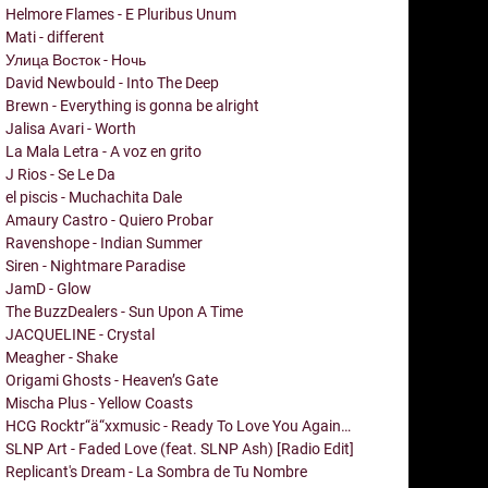
Helmore Flames - E Pluribus Unum
Mati - different
Улица Восток - Ночь
David Newbould - Into The Deep
Brewn - Everything is gonna be alright
Jalisa Avari - Worth
La Mala Letra - A voz en grito
J Rios - Se Le Da
el piscis - Muchachita Dale
Amaury Castro - Quiero Probar
Ravenshope - Indian Summer
Siren - Nightmare Paradise
JamD - Glow
The BuzzDealers - Sun Upon A Time
JACQUELINE - Crystal
Meagher - Shake
Origami Ghosts - Heaven’s Gate
Mischa Plus - Yellow Coasts
HCG Rocktr“ä“xxmusic - Ready To Love You Again…
SLNP Art - Faded Love (feat. SLNP Ash) [Radio Edit]
Replicant's Dream - La Sombra de Tu Nombre