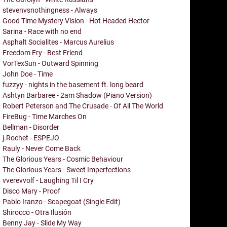
stevenvsnothingness - Always
Good Time Mystery Vision - Hot Headed Hector
Sarina - Race with no end
Asphalt Socialites - Marcus Aurelius
Freedom Fry - Best Friend
VorTexSun - Outward Spinning
John Doe - Time
fuzzyy - nights in the basement ft. long beard
Ashtyn Barbaree - 2am Shadow (Piano Version)
Robert Peterson and The Crusade - Of All The World
FireBug - Time Marches On
Bellman - Disorder
j.Rochet - ESPEJO
Rauly - Never Come Back
The Glorious Years - Cosmic Behaviour
The Glorious Years - Sweet Imperfections
vverevvolf - Laughing Til I Cry
Disco Mary - Proof
Pablo Iranzo - Scapegoat (Single Edit)
Shirocco - Otra Ilusión
Benny Jay - Slide My Way