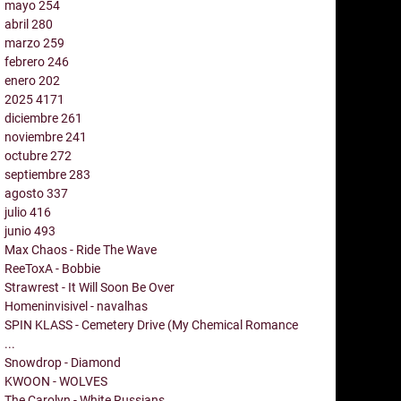
mayo
254
abril
280
marzo
259
febrero
246
enero
202
2025
4171
diciembre
261
noviembre
241
octubre
272
septiembre
283
agosto
337
julio
416
junio
493
Max Chaos - Ride The Wave
ReeToxA - Bobbie
Strawrest - It Will Soon Be Over
Homeninvisivel - navalhas
SPIN KLASS - Cemetery Drive (My Chemical Romance
...
Snowdrop - Diamond
KWOON - WOLVES
The Carolyn - White Russians