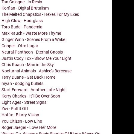
Tan Cologne - In Resin
Korfian - Digital Brutalism
The Melted Chapstixs - Hexes For My Exes
High Glow - Hourglass
Toro Buda - Pandemia
Max Rauch - Waste More Thyme
Ginger Winn - Scenes From a Wake
Cooper - Otro Lugar
Neural Pantheon - Eternal Gnosis
Justin Cody Fox - Show Me Your Light
Chris Roach - Man in the Sky
Nocturnal Animals - Ashlee's Berceuse
Terry Duane - Get Back Home
myah - dodging bullets
Start Forward - Another Late Night
Kerry Charles - It'll Be Over Soon
Light Ages - Street Signs
Zivi - Pull It Off
Hotfix - Blurry Vision
You Citizen - Low Line
Roger Jaeger - Love Her More
Waves_On_Waves x Sonic Shades Of Blue x Waves On