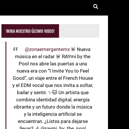
!MIRA NUESTRO ÚLTIMO VIDEO!
@zonaemergentemx
🚨 Nueva
música en el radar 🚨 RAYmi by the
Pool nos abre las puertas a una
nueva era con “I Invite You to Feel
Good”, un viaje entre el French House
y el EDM vocal que nos invita a soltar,
bailar y sentir. ✨🐱 Un artista que
combina identidad digital, energía
vibrante y un futuro donde la música
y la inteligencia artificial se
encuentran. ¿Listxs para dejarse
llevar? 🎶 @raymi_by_the_pool