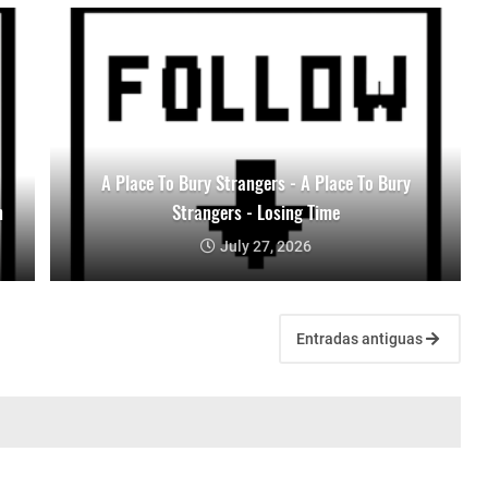
A Place To Bury Strangers - A Place To Bury
n
Strangers - Losing Time
July 27, 2026
Entradas antiguas