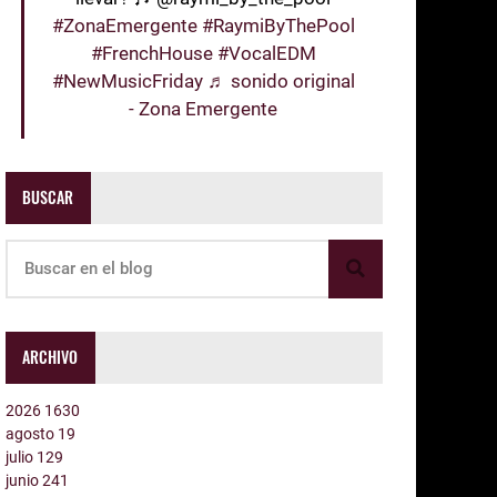
#ZonaEmergente
#RaymiByThePool
#FrenchHouse
#VocalEDM
#NewMusicFriday
♬ sonido original
- Zona Emergente
BUSCAR
ARCHIVO
2026
1630
agosto
19
julio
129
junio
241