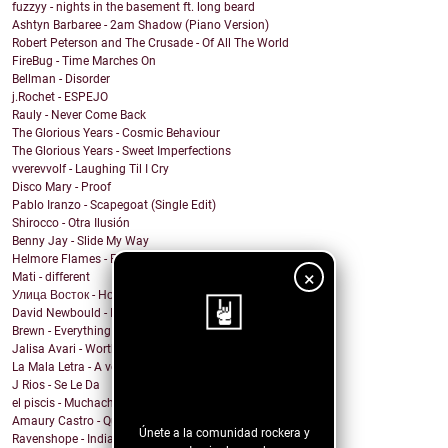
fuzzyy - nights in the basement ft. long beard
Ashtyn Barbaree - 2am Shadow (Piano Version)
Robert Peterson and The Crusade - Of All The World
FireBug - Time Marches On
Bellman - Disorder
j.Rochet - ESPEJO
Rauly - Never Come Back
The Glorious Years - Cosmic Behaviour
The Glorious Years - Sweet Imperfections
vverevvolf - Laughing Til I Cry
Disco Mary - Proof
Pablo Iranzo - Scapegoat (Single Edit)
Shirocco - Otra Ilusión
Benny Jay - Slide My Way
Helmore Flames - E Pluribus Unum
×
Mati - different
Улица Восток - Ночь
David Newbould - Into The Deep
Brewn - Everything is gonna be alright
Jalisa Avari - Worth
La Mala Letra - A voz en grito
¡Sigue nuestro
J Rios - Se Le Da
blog!
el piscis - Muchachita Dale
Amaury Castro - Quiero Probar
Únete a la comunidad rockera y
Ravenshope - Indian Summer