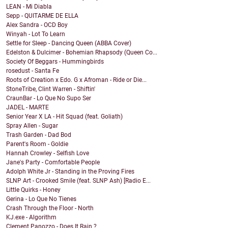
LEAN - Mi Diabla
Sepp - QUITARME DE ELLA
Alex Sandra - OCD Boy
Winyah - Lot To Learn
Settle for Sleep - Dancing Queen (ABBA Cover)
Edelston & Dulcimer - Bohemian Rhapsody (Queen Co...
Society Of Beggars - Hummingbirds
rosedust - Santa Fe
Roots of Creation x Edo. G x Afroman - Ride or Die...
StoneTribe, Clint Warren - Shiftin'
CraunBar - Lo Que No Supo Ser
JADEL - MARTE
Senior Year X LA - Hit Squad (feat. Goliath)
Spray Allen - Sugar
Trash Garden - Dad Bod
Parent's Room - Goldie
Hannah Crowley - Selfish Love
Jane's Party - Comfortable People
Adolph White Jr - Standing in the Proving Fires
SLNP Art - Crooked Smile (feat. SLNP Ash) [Radio E...
Little Quirks - Honey
Gerina - Lo Que No Tienes
Crash Through the Floor - North
KJ.exe - Algorithm
Clement Panozzo - Does It Rain ?