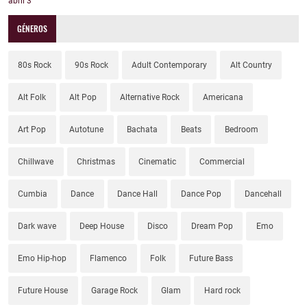
abril
3
GÉNEROS
80s Rock
90s Rock
Adult Contemporary
Alt Country
Alt Folk
Alt Pop
Alternative Rock
Americana
Art Pop
Autotune
Bachata
Beats
Bedroom
Chillwave
Christmas
Cinematic
Commercial
Cumbia
Dance
Dance Hall
Dance Pop
Dancehall
Dark wave
Deep House
Disco
Dream Pop
Emo
Emo Hip-hop
Flamenco
Folk
Future Bass
Future House
Garage Rock
Glam
Hard rock