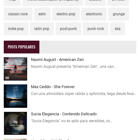
classic rock
edm
electro pop
electronic
grunge
indie pop
latin pop
post-punk
punk rock
ska
POSTS POPULARES
Naomi August - American Zen
Naomi August presenta "American Zen" , una can…
Max Ceddo - She Forever
Con una atmósfera súper cálida y optimista, llega desde Nue…
Sucia Elegancia - Contenido Delicado
"Sucia Elegancia" no es apto para sensibles, co…