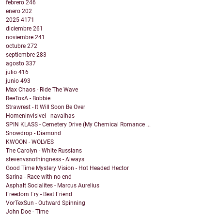
febrero
246
enero
202
2025
4171
diciembre
261
noviembre
241
octubre
272
septiembre
283
agosto
337
julio
416
junio
493
Max Chaos - Ride The Wave
ReeToxA - Bobbie
Strawrest - It Will Soon Be Over
Homeninvisivel - navalhas
SPIN KLASS - Cemetery Drive (My Chemical Romance ...
Snowdrop - Diamond
KWOON - WOLVES
The Carolyn - White Russians
stevenvsnothingness - Always
Good Time Mystery Vision - Hot Headed Hector
Sarina - Race with no end
Asphalt Socialites - Marcus Aurelius
Freedom Fry - Best Friend
VorTexSun - Outward Spinning
John Doe - Time