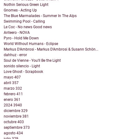
Nothin Serious Green Light
Gnomes - Acting Up
The Blue Marmalades - Summer In The Alps
Swimming Pool - Calling
Le Coc - No news Good news
Anteero - NOVA
Pyro - Hold Me Down
World Without Humans - Eclipse
Markus D'Ambrosi - Markus D'Ambrosi & Susann Schön...
dahhuz - error
Soul de Vienne - You'll Be the Light
sonido silencio - Light
Love Ghost - Scrapbook
mayo
407
abril
357
marzo
332
febrero
411
enero
361
2024
3940
diciembre
329
noviembre
381
octubre
403
septiembre
373
agosto
434
julio
329