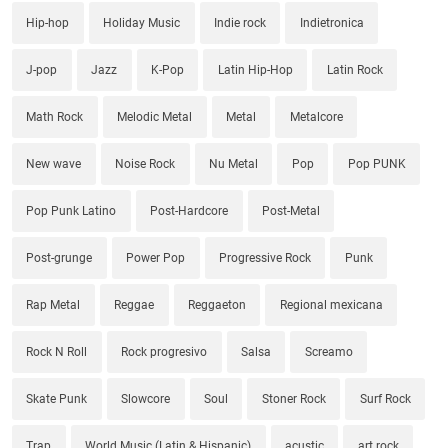
Hip-hop
Holiday Music
Indie rock
Indietronica
J-pop
Jazz
K-Pop
Latin Hip-Hop
Latin Rock
Math Rock
Melodic Metal
Metal
Metalcore
New wave
Noise Rock
Nu Metal
Pop
Pop PUNK
Pop Punk Latino
Post-Hardcore
Post-Metal
Post-grunge
Power Pop
Progressive Rock
Punk
Rap Metal
Reggae
Reggaeton
Regional mexicana
Rock N Roll
Rock progresivo
Salsa
Screamo
Skate Punk
Slowcore
Soul
Stoner Rock
Surf Rock
Trap
World Music (Latin & Hispanic)
acustic
art rock