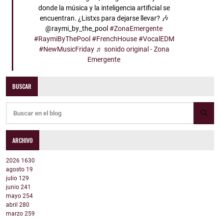
donde la música y la inteligencia artificial se
encuentran. ¿Listxs para dejarse llevar? 🎶
@raymi_by_the_pool
#ZonaEmergente
#RaymiByThePool
#FrenchHouse
#VocalEDM
#NewMusicFriday
♬ sonido original - Zona
Emergente
BUSCAR
ARCHIVO
2026
1630
agosto
19
julio
129
junio
241
mayo
254
abril
280
marzo
259