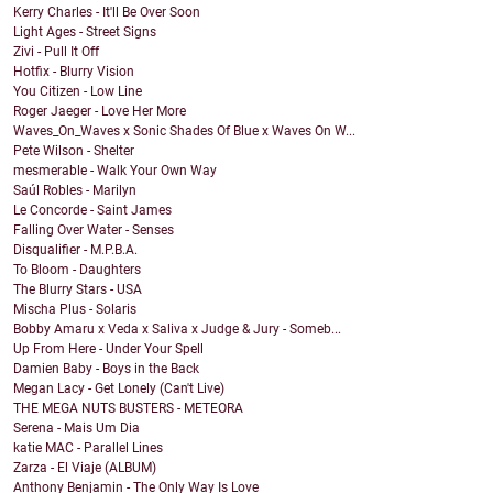
Kerry Charles - It'll Be Over Soon
Light Ages - Street Signs
Zivi - Pull It Off
Hotfix - Blurry Vision
You Citizen - Low Line
Roger Jaeger - Love Her More
Waves_On_Waves x Sonic Shades Of Blue x Waves On W...
Pete Wilson - Shelter
mesmerable - Walk Your Own Way
Saúl Robles - Marilyn
Le Concorde - Saint James
Falling Over Water - Senses
Disqualifier - M.P.B.A.
To Bloom - Daughters
The Blurry Stars - USA
Mischa Plus - Solaris
Bobby Amaru x Veda x Saliva x Judge & Jury - Someb...
Up From Here - Under Your Spell
Damien Baby - Boys in the Back
Megan Lacy - Get Lonely (Can't Live)
THE MEGA NUTS BUSTERS - METEORA
Serena - Mais Um Dia
katie MAC - Parallel Lines
Zarza - El Viaje (ALBUM)
Anthony Benjamin - The Only Way Is Love