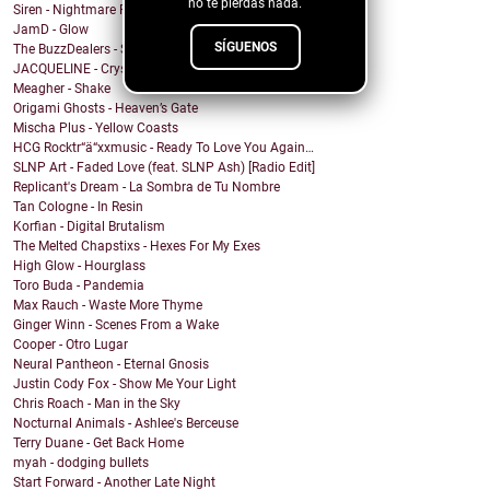
no te pierdas nada.
Siren - Nightmare Paradise
JamD - Glow
SÍGUENOS
The BuzzDealers - Sun Upon A Time
JACQUELINE - Crystal
Meagher - Shake
Origami Ghosts - Heaven’s Gate
Mischa Plus - Yellow Coasts
HCG Rocktr“ä“xxmusic - Ready To Love You Again…
SLNP Art - Faded Love (feat. SLNP Ash) [Radio Edit]
Replicant's Dream - La Sombra de Tu Nombre
Tan Cologne - In Resin
Korfian - Digital Brutalism
The Melted Chapstixs - Hexes For My Exes
High Glow - Hourglass
Toro Buda - Pandemia
Max Rauch - Waste More Thyme
Ginger Winn - Scenes From a Wake
Cooper - Otro Lugar
Neural Pantheon - Eternal Gnosis
Justin Cody Fox - Show Me Your Light
Chris Roach - Man in the Sky
Nocturnal Animals - Ashlee's Berceuse
Terry Duane - Get Back Home
myah - dodging bullets
Start Forward - Another Late Night