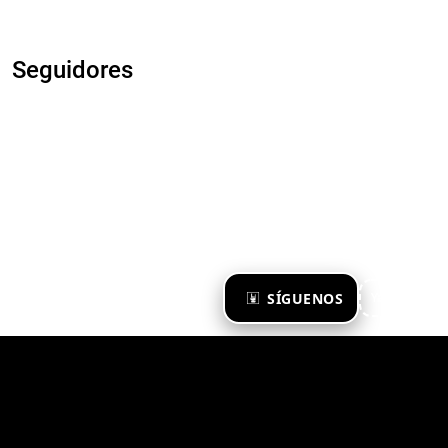
Seguidores
×
SÍGUENOS
Ya te sigo