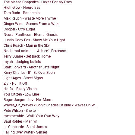
The Melted Chapstixs - Hexes For My Exes
High Glow - Hourglass
Toro Buda - Pandemia
Max Rauch - Waste More Thyme
Ginger Winn - Scenes From a Wake
Cooper - Otro Lugar
Neural Pantheon - Eternal Gnosis
Justin Cody Fox - Show Me Your Light
Chris Roach - Man in the Sky
Nocturnal Animals - Ashlee's Berceuse
Terry Duane - Get Back Home
myah - dodging bullets
Start Forward - Another Late Night
Kerry Charles - It'll Be Over Soon
Light Ages - Street Signs
Zivi - Pull It Off
Hotfix - Blurry Vision
You Citizen - Low Line
Roger Jaeger - Love Her More
Waves_On_Waves x Sonic Shades Of Blue x Waves On W...
Pete Wilson - Shelter
mesmerable - Walk Your Own Way
Saúl Robles - Marilyn
Le Concorde - Saint James
Falling Over Water - Senses