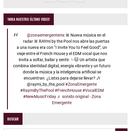
!MIRA NUESTRO ÚLTIMO VIDEO!
@zonaemergentemx
🚨 Nueva música en el
radar 🚨 RAYmi by the Pool nos abre las puertas
a una nueva era con “I Invite You to Feel Good”, un
viaje entre el French House y el EDM vocal que nos
invita a soltar, bailar y sentir. ✨🐱 Un artista que
combina identidad digital, energía vibrante y un futuro
donde la música y la inteligencia artificial se
encuentran. ¿Listxs para dejarse llevar? 🎶
@raymi_by_the_pool
#ZonaEmergente
#RaymiByThePool
#FrenchHouse
#VocalEDM
#NewMusicFriday
♬ sonido original - Zona
Emergente
BUSCAR