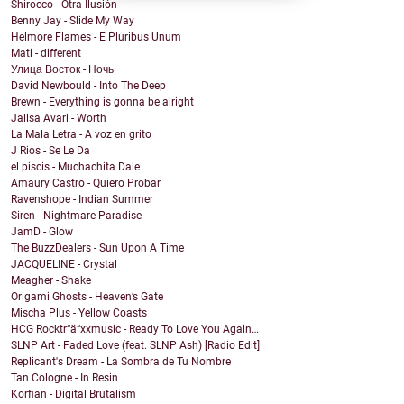
Shirocco - Otra Ilusión
Benny Jay - Slide My Way
Helmore Flames - E Pluribus Unum
Mati - different
Улица Восток - Ночь
David Newbould - Into The Deep
Brewn - Everything is gonna be alright
Jalisa Avari - Worth
La Mala Letra - A voz en grito
J Rios - Se Le Da
el piscis - Muchachita Dale
Amaury Castro - Quiero Probar
Ravenshope - Indian Summer
Siren - Nightmare Paradise
JamD - Glow
The BuzzDealers - Sun Upon A Time
JACQUELINE - Crystal
Meagher - Shake
Origami Ghosts - Heaven’s Gate
Mischa Plus - Yellow Coasts
HCG Rocktr“ä“xxmusic - Ready To Love You Again…
SLNP Art - Faded Love (feat. SLNP Ash) [Radio Edit]
Replicant's Dream - La Sombra de Tu Nombre
Tan Cologne - In Resin
Korfian - Digital Brutalism