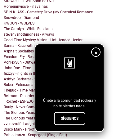
Strawrest - It Will Soon Be Over
Homeninvisivel - navalhas
SPIN KLASS - Cemetery Drive (My Chemical Romance ...
Snowdrop - Diamond
KWOON - WOLVES
The Carolyn - White Russians
stevenvsnothingness - Always
Good Time Mystery Vision - Hot Headed Hector
Sarina - Race with no end
×
Asphalt Socialites - Marcus Aurelius
Freedom Fry - Best Friend
VorTexSun - Outward Spinning
John Doe - Time
fuzzyy - nights in the basement ft. long beard
Ashtyn Barbaree - 2am Shadow (Piano Version)
¡Sigue nuestro
Robert Peterson and The Crusade - Of All The World
blog!
FireBug - Time Marches On
Bellman - Disorder
Únete a la comunidad rockera y
j.Rochet - ESPEJO
no te pierdas nada.
Rauly - Never Come Back
The Glorious Years - Cosmic Behaviour
The Glorious Years - Sweet Imperfections
SÍGUENOS
vverevvolf - Laughing Til I Cry
Disco Mary - Proof
Pablo Iranzo - Scapegoat (Single Edit)