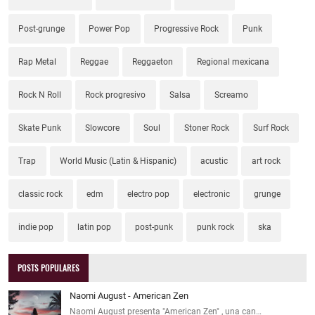
Post-grunge
Power Pop
Progressive Rock
Punk
Rap Metal
Reggae
Reggaeton
Regional mexicana
Rock N Roll
Rock progresivo
Salsa
Screamo
Skate Punk
Slowcore
Soul
Stoner Rock
Surf Rock
Trap
World Music (Latin & Hispanic)
acustic
art rock
classic rock
edm
electro pop
electronic
grunge
indie pop
latin pop
post-punk
punk rock
ska
POSTS POPULARES
Naomi August - American Zen
Naomi August presenta "American Zen" , una can…