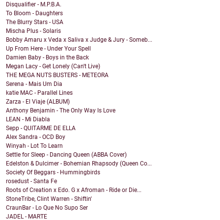
Disqualifier - M.P.B.A.
To Bloom - Daughters
The Blurry Stars - USA
Mischa Plus - Solaris
Bobby Amaru x Veda x Saliva x Judge & Jury - Someb...
Up From Here - Under Your Spell
Damien Baby - Boys in the Back
Megan Lacy - Get Lonely (Can't Live)
THE MEGA NUTS BUSTERS - METEORA
Serena - Mais Um Dia
katie MAC - Parallel Lines
Zarza - El Viaje (ALBUM)
Anthony Benjamin - The Only Way Is Love
LEAN - Mi Diabla
Sepp - QUITARME DE ELLA
Alex Sandra - OCD Boy
Winyah - Lot To Learn
Settle for Sleep - Dancing Queen (ABBA Cover)
Edelston & Dulcimer - Bohemian Rhapsody (Queen Co...
Society Of Beggars - Hummingbirds
rosedust - Santa Fe
Roots of Creation x Edo. G x Afroman - Ride or Die...
StoneTribe, Clint Warren - Shiftin'
CraunBar - Lo Que No Supo Ser
JADEL - MARTE