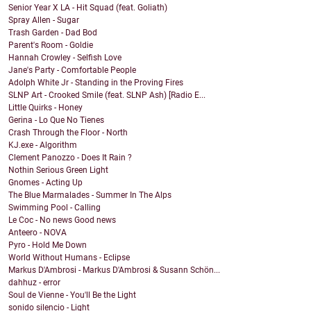
Senior Year X LA - Hit Squad (feat. Goliath)
Spray Allen - Sugar
Trash Garden - Dad Bod
Parent's Room - Goldie
Hannah Crowley - Selfish Love
Jane's Party - Comfortable People
Adolph White Jr - Standing in the Proving Fires
SLNP Art - Crooked Smile (feat. SLNP Ash) [Radio E...
Little Quirks - Honey
Gerina - Lo Que No Tienes
Crash Through the Floor - North
KJ.exe - Algorithm
Clement Panozzo - Does It Rain ?
Nothin Serious Green Light
Gnomes - Acting Up
The Blue Marmalades - Summer In The Alps
Swimming Pool - Calling
Le Coc - No news Good news
Anteero - NOVA
Pyro - Hold Me Down
World Without Humans - Eclipse
Markus D'Ambrosi - Markus D'Ambrosi & Susann Schön...
dahhuz - error
Soul de Vienne - You'll Be the Light
sonido silencio - Light