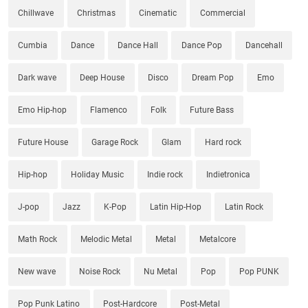
Chillwave
Christmas
Cinematic
Commercial
Cumbia
Dance
Dance Hall
Dance Pop
Dancehall
Dark wave
Deep House
Disco
Dream Pop
Emo
Emo Hip-hop
Flamenco
Folk
Future Bass
Future House
Garage Rock
Glam
Hard rock
Hip-hop
Holiday Music
Indie rock
Indietronica
J-pop
Jazz
K-Pop
Latin Hip-Hop
Latin Rock
Math Rock
Melodic Metal
Metal
Metalcore
New wave
Noise Rock
Nu Metal
Pop
Pop PUNK
Pop Punk Latino
Post-Hardcore
Post-Metal