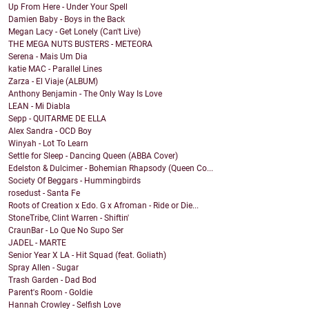
Up From Here - Under Your Spell
Damien Baby - Boys in the Back
Megan Lacy - Get Lonely (Can't Live)
THE MEGA NUTS BUSTERS - METEORA
Serena - Mais Um Dia
katie MAC - Parallel Lines
Zarza - El Viaje (ALBUM)
Anthony Benjamin - The Only Way Is Love
LEAN - Mi Diabla
Sepp - QUITARME DE ELLA
Alex Sandra - OCD Boy
Winyah - Lot To Learn
Settle for Sleep - Dancing Queen (ABBA Cover)
Edelston & Dulcimer - Bohemian Rhapsody (Queen Co...
Society Of Beggars - Hummingbirds
rosedust - Santa Fe
Roots of Creation x Edo. G x Afroman - Ride or Die...
StoneTribe, Clint Warren - Shiftin'
CraunBar - Lo Que No Supo Ser
JADEL - MARTE
Senior Year X LA - Hit Squad (feat. Goliath)
Spray Allen - Sugar
Trash Garden - Dad Bod
Parent's Room - Goldie
Hannah Crowley - Selfish Love