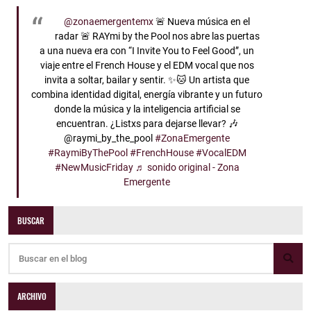
@zonaemergentemx
🚨 Nueva música en el
radar 🚨 RAYmi by the Pool nos abre las puertas
a una nueva era con “I Invite You to Feel Good”, un
viaje entre el French House y el EDM vocal que nos
invita a soltar, bailar y sentir. ✨🐱 Un artista que
combina identidad digital, energía vibrante y un futuro
donde la música y la inteligencia artificial se
encuentran. ¿Listxs para dejarse llevar? 🎶
@raymi_by_the_pool
#ZonaEmergente
#RaymiByThePool
#FrenchHouse
#VocalEDM
#NewMusicFriday
♬ sonido original - Zona
Emergente
BUSCAR
ARCHIVO