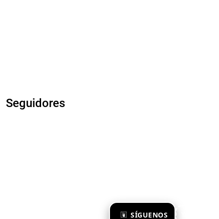
Seguidores
×
SÍGUENOS
Ya te sigo