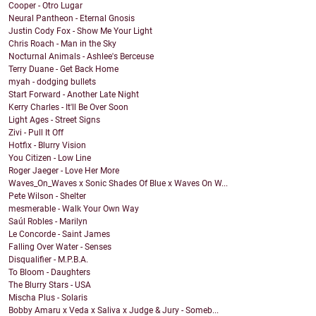
Cooper - Otro Lugar
Neural Pantheon - Eternal Gnosis
Justin Cody Fox - Show Me Your Light
Chris Roach - Man in the Sky
Nocturnal Animals - Ashlee's Berceuse
Terry Duane - Get Back Home
myah - dodging bullets
Start Forward - Another Late Night
Kerry Charles - It'll Be Over Soon
Light Ages - Street Signs
Zivi - Pull It Off
Hotfix - Blurry Vision
You Citizen - Low Line
Roger Jaeger - Love Her More
Waves_On_Waves x Sonic Shades Of Blue x Waves On W...
Pete Wilson - Shelter
mesmerable - Walk Your Own Way
Saúl Robles - Marilyn
Le Concorde - Saint James
Falling Over Water - Senses
Disqualifier - M.P.B.A.
To Bloom - Daughters
The Blurry Stars - USA
Mischa Plus - Solaris
Bobby Amaru x Veda x Saliva x Judge & Jury - Someb...