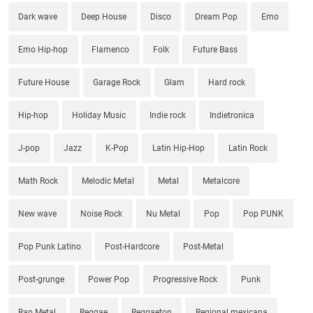
Dark wave
Deep House
Disco
Dream Pop
Emo
Emo Hip-hop
Flamenco
Folk
Future Bass
Future House
Garage Rock
Glam
Hard rock
Hip-hop
Holiday Music
Indie rock
Indietronica
J-pop
Jazz
K-Pop
Latin Hip-Hop
Latin Rock
Math Rock
Melodic Metal
Metal
Metalcore
New wave
Noise Rock
Nu Metal
Pop
Pop PUNK
Pop Punk Latino
Post-Hardcore
Post-Metal
Post-grunge
Power Pop
Progressive Rock
Punk
Rap Metal
Reggae
Reggaeton
Regional mexicana