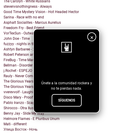
The Carolyn - White Russians
stevenvsnothingness - Always
Good Time Mystery Vision - Hot Headed Hector
Sarina - Race with no end
Asphalt Socialites - Marcus Aurelius
Freedom Fry - Best Friend
VorTexSun - Outward Spinning
×
John Doe - Time
fuzzyy - nights in the basement ft. long beard
Ashtyn Barbaree - 2am Shadow (Piano Version)
Robert Peterson and The Crusade - Of All The World
FireBug - Time Marches On
¡Sigue nuestro
Bellman - Disorder
j.Rochet - ESPEJO
blog!
Rauly - Never Come Back
The Glorious Years - Cosmic Behaviour
Únete a la comunidad rockera y
The Glorious Years - Sweet Imperfections
no te pierdas nada.
vverevvolf - Laughing Til I Cry
Disco Mary - Proof
SÍGUENOS
Pablo Iranzo - Scapegoat (Single Edit)
Shirocco - Otra Ilusión
Benny Jay - Slide My Way
Helmore Flames - E Pluribus Unum
Mati - different
Улица Восток - Ночь