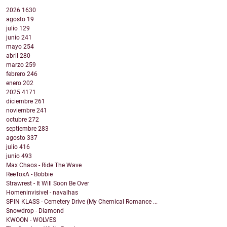
2026
1630
agosto
19
julio
129
junio
241
mayo
254
abril
280
marzo
259
febrero
246
enero
202
2025
4171
diciembre
261
noviembre
241
octubre
272
septiembre
283
agosto
337
julio
416
junio
493
Max Chaos - Ride The Wave
ReeToxA - Bobbie
Strawrest - It Will Soon Be Over
Homeninvisivel - navalhas
SPIN KLASS - Cemetery Drive (My Chemical Romance ...
Snowdrop - Diamond
KWOON - WOLVES