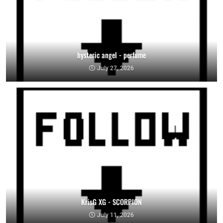
hysteric angel - perfume
July 27, 2026
KrisG XG - SCORPION
July 11, 2026