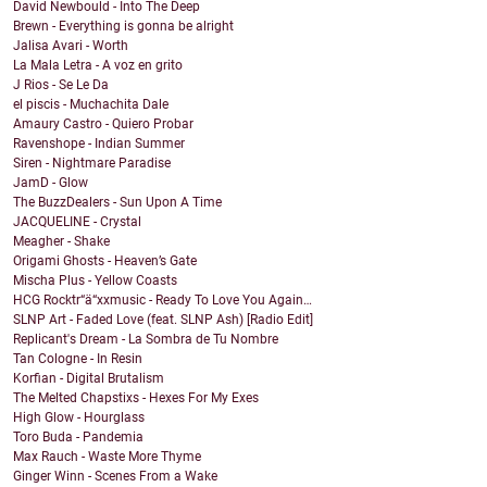
David Newbould - Into The Deep
Brewn - Everything is gonna be alright
Jalisa Avari - Worth
La Mala Letra - A voz en grito
J Rios - Se Le Da
el piscis - Muchachita Dale
Amaury Castro - Quiero Probar
Ravenshope - Indian Summer
Siren - Nightmare Paradise
JamD - Glow
The BuzzDealers - Sun Upon A Time
JACQUELINE - Crystal
Meagher - Shake
Origami Ghosts - Heaven’s Gate
Mischa Plus - Yellow Coasts
HCG Rocktr“ä“xxmusic - Ready To Love You Again…
SLNP Art - Faded Love (feat. SLNP Ash) [Radio Edit]
Replicant's Dream - La Sombra de Tu Nombre
Tan Cologne - In Resin
Korfian - Digital Brutalism
The Melted Chapstixs - Hexes For My Exes
High Glow - Hourglass
Toro Buda - Pandemia
Max Rauch - Waste More Thyme
Ginger Winn - Scenes From a Wake