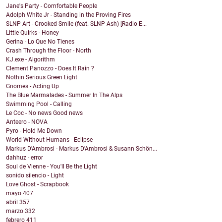
Jane's Party - Comfortable People
Adolph White Jr - Standing in the Proving Fires
SLNP Art - Crooked Smile (feat. SLNP Ash) [Radio E...
Little Quirks - Honey
Gerina - Lo Que No Tienes
Crash Through the Floor - North
KJ.exe - Algorithm
Clement Panozzo - Does It Rain ?
Nothin Serious Green Light
Gnomes - Acting Up
The Blue Marmalades - Summer In The Alps
Swimming Pool - Calling
Le Coc - No news Good news
Anteero - NOVA
Pyro - Hold Me Down
World Without Humans - Eclipse
Markus D'Ambrosi - Markus D'Ambrosi & Susann Schön...
dahhuz - error
Soul de Vienne - You'll Be the Light
sonido silencio - Light
Love Ghost - Scrapbook
mayo
407
abril
357
marzo
332
febrero
411