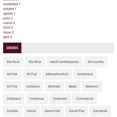
noviembre
1
octubre
1
agosto
1
junio
2
marzo
3
2020
5
mayo
2
abril
3
GÉNEROS
80s Rock
90s Rock
Adult Contemporary
Alt Country
Alt Folk
Alt Pop
Alternative Rock
Americana
Art Pop
Autotune
Bachata
Beats
Bedroom
Chillwave
Christmas
Cinematic
Commercial
Cumbia
Dance
Dance Hall
Dance Pop
Dancehall