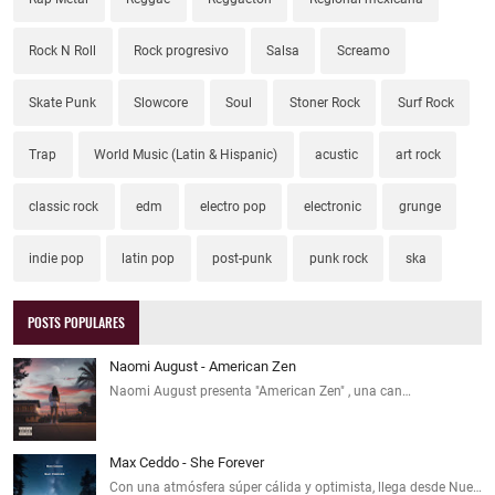
Rock N Roll
Rock progresivo
Salsa
Screamo
Skate Punk
Slowcore
Soul
Stoner Rock
Surf Rock
Trap
World Music (Latin & Hispanic)
acustic
art rock
classic rock
edm
electro pop
electronic
grunge
indie pop
latin pop
post-punk
punk rock
ska
POSTS POPULARES
Naomi August - American Zen
Naomi August presenta "American Zen" , una can…
Max Ceddo - She Forever
Con una atmósfera súper cálida y optimista, llega desde Nue…