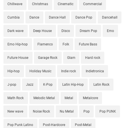
Chillwave
Christmas
Cinematic
Commercial
Cumbia
Dance
Dance Hall
Dance Pop
Dancehall
Dark wave
Deep House
Disco
Dream Pop
Emo
Emo Hip-hop
Flamenco
Folk
Future Bass
Future House
Garage Rock
Glam
Hard rock
Hip-hop
Holiday Music
Indie rock
Indietronica
J-pop
Jazz
K-Pop
Latin Hip-Hop
Latin Rock
Math Rock
Melodic Metal
Metal
Metalcore
New wave
Noise Rock
Nu Metal
Pop
Pop PUNK
Pop Punk Latino
Post-Hardcore
Post-Metal