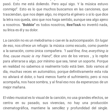
pasó. Esto me está doliendo. Pero aquí sigo. Y la música estuvo
conmigo”. Esto es lo que muchos buscamos en las canciones, que
trasciendan, que nos dejen algo, no importa el género o si lo que dice
la letra nos queda, sino que nos haga sentido, aunque sea algo ajeno
a nosotros.
"Bobbie"
es todos nosotros,
ReeToxA
no inventó nada,
su lírica es él y su dolor.
La canción no es un melodrama o cae en la autocompasión. En lugar
de eso, nos ofrece un refugio: la música como escudo, como puente
a la sanación, como única compañera.
“I said fine, fine, everything is
fine, cause music is my friend”
, dice uno de los versos , y lo repite
para aferrarse a algo, por mínimo que sea, tener un soporte. Porque
en realidad no sabemos si realmente todo está bien. Solo vamos al
día, muchas veces en automático, porque definitivamente esta rola
no aliviará el dolor, o hará menos fuerte el sufrimiento, pero si nos
acompaña, nos hace sombra, y al final eso nos da esperanzas de un
mejor mañana.
El video musical es lo visual de la canción, no usa grandes efectos, se
centra en su pasado, sus vivencias, no hay una producción
cinematográfica, mantiene la sencillez y profundidad del single.