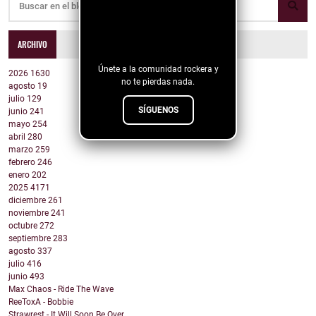
¡Sigue nuestro
ARCHIVO
blog!
Únete a la comunidad rockera y
2026
1630
no te pierdas nada.
agosto
19
julio
129
SÍGUENOS
junio
241
mayo
254
abril
280
marzo
259
febrero
246
enero
202
2025
4171
diciembre
261
noviembre
241
octubre
272
septiembre
283
agosto
337
julio
416
junio
493
Max Chaos - Ride The Wave
ReeToxA - Bobbie
Strawrest - It Will Soon Be Over