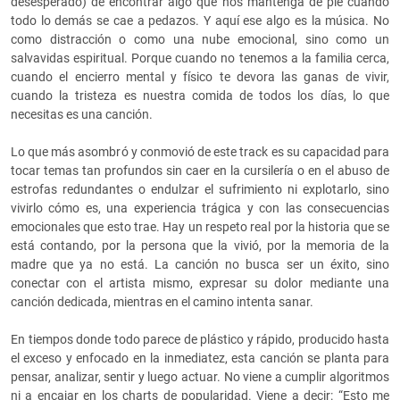
desesperado) de encontrar algo que nos mantenga de pie cuando
todo lo demás se cae a pedazos. Y aquí ese algo es la música. No
como distracción o como una nube emocional, sino como un
salvavidas espiritual. Porque cuando no tenemos a la familia cerca,
cuando el encierro mental y físico te devora las ganas de vivir,
cuando la tristeza es nuestra comida de todos los días, lo que
necesitas es una canción.
Lo que más asombró y conmovió de este track es su capacidad para
tocar temas tan profundos sin caer en la cursilería o en el abuso de
estrofas redundantes o endulzar el sufrimiento ni explotarlo, sino
vivirlo cómo es, una experiencia trágica y con las consecuencias
emocionales que esto trae. Hay un respeto real por la historia que se
está contando, por la persona que la vivió, por la memoria de la
madre que ya no está. La canción no busca ser un éxito, sino
conectar con el artista mismo, expresar su dolor mediante una
canción dedicada, mientras en el camino intenta sanar.
En tiempos donde todo parece de plástico y rápido, producido hasta
el exceso y enfocado en la inmediatez, esta canción se planta para
pensar, analizar, sentir y luego actuar. No viene a cumplir algoritmos
ni a encajar en los charts de popularidad. Viene a decir: “Esto me