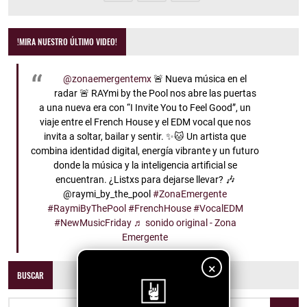
!MIRA NUESTRO ÚLTIMO VIDEO!
@zonaemergentemx
🚨 Nueva música en el
radar 🚨 RAYmi by the Pool nos abre las puertas
a una nueva era con “I Invite You to Feel Good”, un
viaje entre el French House y el EDM vocal que nos
invita a soltar, bailar y sentir. ✨🐱 Un artista que
combina identidad digital, energía vibrante y un futuro
donde la música y la inteligencia artificial se
encuentran. ¿Listxs para dejarse llevar? 🎶
@raymi_by_the_pool
#ZonaEmergente
#RaymiByThePool
#FrenchHouse
#VocalEDM
#NewMusicFriday
♬ sonido original - Zona
Emergente
×
BUSCAR