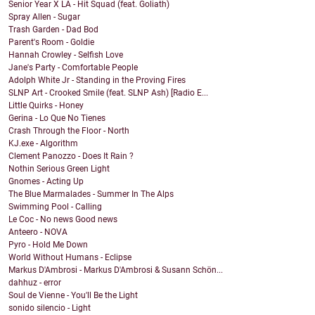
Senior Year X LA - Hit Squad (feat. Goliath)
Spray Allen - Sugar
Trash Garden - Dad Bod
Parent's Room - Goldie
Hannah Crowley - Selfish Love
Jane's Party - Comfortable People
Adolph White Jr - Standing in the Proving Fires
SLNP Art - Crooked Smile (feat. SLNP Ash) [Radio E...
Little Quirks - Honey
Gerina - Lo Que No Tienes
Crash Through the Floor - North
KJ.exe - Algorithm
Clement Panozzo - Does It Rain ?
Nothin Serious Green Light
Gnomes - Acting Up
The Blue Marmalades - Summer In The Alps
Swimming Pool - Calling
Le Coc - No news Good news
Anteero - NOVA
Pyro - Hold Me Down
World Without Humans - Eclipse
Markus D'Ambrosi - Markus D'Ambrosi & Susann Schön...
dahhuz - error
Soul de Vienne - You'll Be the Light
sonido silencio - Light