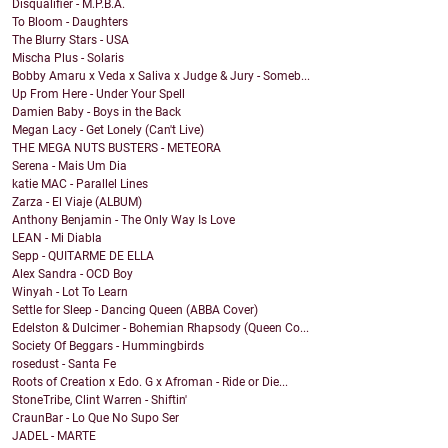
Disqualifier - M.P.B.A.
To Bloom - Daughters
The Blurry Stars - USA
Mischa Plus - Solaris
Bobby Amaru x Veda x Saliva x Judge & Jury - Someb...
Up From Here - Under Your Spell
Damien Baby - Boys in the Back
Megan Lacy - Get Lonely (Can't Live)
THE MEGA NUTS BUSTERS - METEORA
Serena - Mais Um Dia
katie MAC - Parallel Lines
Zarza - El Viaje (ALBUM)
Anthony Benjamin - The Only Way Is Love
LEAN - Mi Diabla
Sepp - QUITARME DE ELLA
Alex Sandra - OCD Boy
Winyah - Lot To Learn
Settle for Sleep - Dancing Queen (ABBA Cover)
Edelston & Dulcimer - Bohemian Rhapsody (Queen Co...
Society Of Beggars - Hummingbirds
rosedust - Santa Fe
Roots of Creation x Edo. G x Afroman - Ride or Die...
StoneTribe, Clint Warren - Shiftin'
CraunBar - Lo Que No Supo Ser
JADEL - MARTE