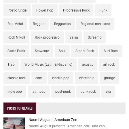
Post-grunge
Power Pop
Progressive Rock
Punk
Rap Metal
Reggae
Reggaeton
Regional mexicana
Rock N Roll
Rock progresivo
Salsa
Screamo
Skate Punk
Slowcore
Soul
Stoner Rock
Surf Rock
Trap
World Music (Latin & Hispanic)
acustic
art rock
classic rock
edm
electro pop
electronic
grunge
indie pop
latin pop
post-punk
punk rock
ska
POSTS POPULARES
Naomi August - American Zen
Naomi August presenta "American Zen" , una can…