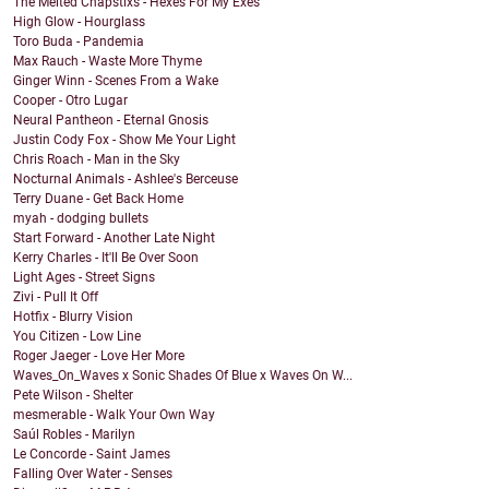
The Melted Chapstixs - Hexes For My Exes
High Glow - Hourglass
Toro Buda - Pandemia
Max Rauch - Waste More Thyme
Ginger Winn - Scenes From a Wake
Cooper - Otro Lugar
Neural Pantheon - Eternal Gnosis
Justin Cody Fox - Show Me Your Light
Chris Roach - Man in the Sky
Nocturnal Animals - Ashlee's Berceuse
Terry Duane - Get Back Home
myah - dodging bullets
Start Forward - Another Late Night
Kerry Charles - It'll Be Over Soon
Light Ages - Street Signs
Zivi - Pull It Off
Hotfix - Blurry Vision
You Citizen - Low Line
Roger Jaeger - Love Her More
Waves_On_Waves x Sonic Shades Of Blue x Waves On W...
Pete Wilson - Shelter
mesmerable - Walk Your Own Way
Saúl Robles - Marilyn
Le Concorde - Saint James
Falling Over Water - Senses