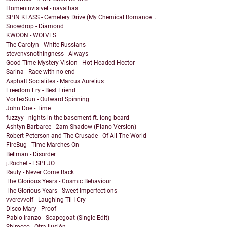
Homeninvisivel - navalhas
SPIN KLASS - Cemetery Drive (My Chemical Romance ...
Snowdrop - Diamond
KWOON - WOLVES
The Carolyn - White Russians
stevenvsnothingness - Always
Good Time Mystery Vision - Hot Headed Hector
Sarina - Race with no end
Asphalt Socialites - Marcus Aurelius
Freedom Fry - Best Friend
VorTexSun - Outward Spinning
John Doe - Time
fuzzyy - nights in the basement ft. long beard
Ashtyn Barbaree - 2am Shadow (Piano Version)
Robert Peterson and The Crusade - Of All The World
FireBug - Time Marches On
Bellman - Disorder
j.Rochet - ESPEJO
Rauly - Never Come Back
The Glorious Years - Cosmic Behaviour
The Glorious Years - Sweet Imperfections
vverevvolf - Laughing Til I Cry
Disco Mary - Proof
Pablo Iranzo - Scapegoat (Single Edit)