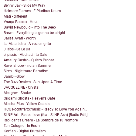
Shirocco - Otra Ilusión
Benny Jay - Slide My Way
Helmore Flames - E Pluribus Unum
Mati - different
Улица Восток - Ночь
David Newbould - Into The Deep
Brewn - Everything is gonna be alright
Jalisa Avari - Worth
La Mala Letra - A voz en grito
J Rios - Se Le Da
el piscis - Muchachita Dale
Amaury Castro - Quiero Probar
Ravenshope - Indian Summer
Siren - Nightmare Paradise
JamD - Glow
The BuzzDealers - Sun Upon A Time
JACQUELINE - Crystal
Meagher - Shake
Origami Ghosts - Heaven’s Gate
Mischa Plus - Yellow Coasts
HCG Rocktr“ä“xxmusic - Ready To Love You Again…
SLNP Art - Faded Love (feat. SLNP Ash) [Radio Edit]
Replicant's Dream - La Sombra de Tu Nombre
Tan Cologne - In Resin
Korfian - Digital Brutalism