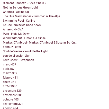
Clement Panozzo - Does It Rain ?
Nothin Serious Green Light
Gnomes - Acting Up
The Blue Marmalades - Summer In The Alps
Swimming Pool - Calling
Le Coc - No news Good news
Anteero - NOVA
Pyro - Hold Me Down
World Without Humans - Eclipse
Markus D'Ambrosi - Markus D'Ambrosi & Susann Schön...
dahhuz - error
Soul de Vienne - You'll Be the Light
sonido silencio - Light
Love Ghost - Scrapbook
mayo
407
abril
357
marzo
332
febrero
411
enero
361
2024
3940
diciembre
329
noviembre
381
octubre
403
septiembre
373
agosto
434