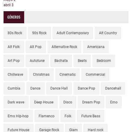
abril
3
GÉNEROS
80s Rock
90s Rock
Adult Contemporary
Alt Country
Alt Folk
Alt Pop
Alternative Rock
Americana
Art Pop
Autotune
Bachata
Beats
Bedroom
Chillwave
Christmas
Cinematic
Commercial
Cumbia
Dance
Dance Hall
Dance Pop
Dancehall
Dark wave
Deep House
Disco
Dream Pop
Emo
Emo Hip-hop
Flamenco
Folk
Future Bass
Future House
Garage Rock
Glam
Hard rock