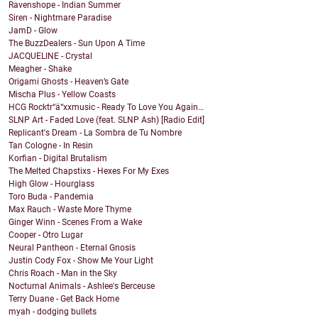
Ravenshope - Indian Summer
Siren - Nightmare Paradise
JamD - Glow
The BuzzDealers - Sun Upon A Time
JACQUELINE - Crystal
Meagher - Shake
Origami Ghosts - Heaven’s Gate
Mischa Plus - Yellow Coasts
HCG Rocktr“ä“xxmusic - Ready To Love You Again…
SLNP Art - Faded Love (feat. SLNP Ash) [Radio Edit]
Replicant's Dream - La Sombra de Tu Nombre
Tan Cologne - In Resin
Korfian - Digital Brutalism
The Melted Chapstixs - Hexes For My Exes
High Glow - Hourglass
Toro Buda - Pandemia
Max Rauch - Waste More Thyme
Ginger Winn - Scenes From a Wake
Cooper - Otro Lugar
Neural Pantheon - Eternal Gnosis
Justin Cody Fox - Show Me Your Light
Chris Roach - Man in the Sky
Nocturnal Animals - Ashlee's Berceuse
Terry Duane - Get Back Home
myah - dodging bullets