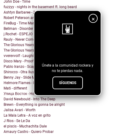
John Doe - Time
fuzzyy - nights in the basement ft. long beard
Ashtyn Barbaree - 2am Shadow (Piano Version)
×
Robert Peterson and The Crusade - Of All The World
FireBug - Time Marches On
Bellman - Disorder
j.Rochet - ESPEJO
Rauly - Never Come Back
The Glorious Years - Cosmic Behaviour
¡Sigue nuestro
The Glorious Years - Sweet Imperfections
blog!
vverevvolf - Laughing Til I Cry
Disco Mary - Proof
Únete a la comunidad rockera y
Pablo Iranzo - Scapegoat (Single Edit)
no te pierdas nada.
Shirocco - Otra Ilusión
Benny Jay - Slide My Way
SÍGUENOS
Helmore Flames - E Pluribus Unum
Mati - different
Улица Восток - Ночь
David Newbould - Into The Deep
Brewn - Everything is gonna be alright
Jalisa Avari - Worth
La Mala Letra - A voz en grito
J Rios - Se Le Da
el piscis - Muchachita Dale
Amaury Castro - Quiero Probar