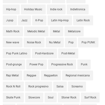
Hip-hop
Holiday Music
Indie rock
Indietronica
J-pop
Jazz
K-Pop
Latin Hip-Hop
Latin Rock
Math Rock
Melodic Metal
Metal
Metalcore
New wave
Noise Rock
Nu Metal
Pop
Pop PUNK
Pop Punk Latino
Post-Hardcore
Post-Metal
Post-grunge
Power Pop
Progressive Rock
Punk
Rap Metal
Reggae
Reggaeton
Regional mexicana
Rock N Roll
Rock progresivo
Salsa
Screamo
Skate Punk
Slowcore
Soul
Stoner Rock
Surf Rock