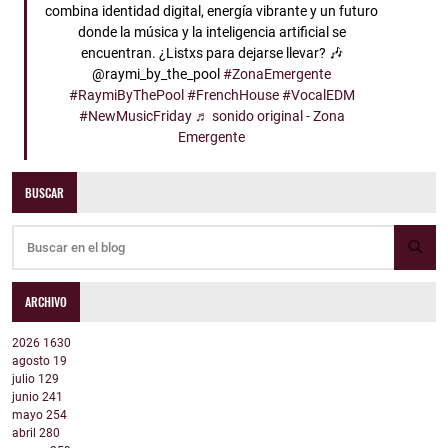
combina identidad digital, energía vibrante y un futuro
donde la música y la inteligencia artificial se
encuentran. ¿Listxs para dejarse llevar? 🎶
@raymi_by_the_pool
#ZonaEmergente
#RaymiByThePool
#FrenchHouse
#VocalEDM
#NewMusicFriday
♬ sonido original - Zona
Emergente
BUSCAR
ARCHIVO
2026
1630
agosto
19
julio
129
junio
241
mayo
254
abril
280