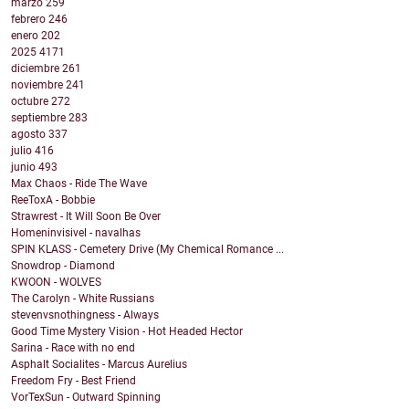
marzo
259
febrero
246
enero
202
2025
4171
diciembre
261
noviembre
241
octubre
272
septiembre
283
agosto
337
julio
416
junio
493
Max Chaos - Ride The Wave
ReeToxA - Bobbie
Strawrest - It Will Soon Be Over
Homeninvisivel - navalhas
SPIN KLASS - Cemetery Drive (My Chemical Romance ...
Snowdrop - Diamond
KWOON - WOLVES
The Carolyn - White Russians
stevenvsnothingness - Always
Good Time Mystery Vision - Hot Headed Hector
Sarina - Race with no end
Asphalt Socialites - Marcus Aurelius
Freedom Fry - Best Friend
VorTexSun - Outward Spinning