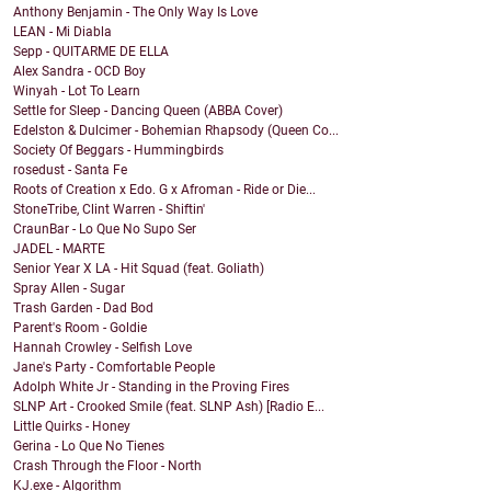
Anthony Benjamin - The Only Way Is Love
LEAN - Mi Diabla
Sepp - QUITARME DE ELLA
Alex Sandra - OCD Boy
Winyah - Lot To Learn
Settle for Sleep - Dancing Queen (ABBA Cover)
Edelston & Dulcimer - Bohemian Rhapsody (Queen Co...
Society Of Beggars - Hummingbirds
rosedust - Santa Fe
Roots of Creation x Edo. G x Afroman - Ride or Die...
StoneTribe, Clint Warren - Shiftin'
CraunBar - Lo Que No Supo Ser
JADEL - MARTE
Senior Year X LA - Hit Squad (feat. Goliath)
Spray Allen - Sugar
Trash Garden - Dad Bod
Parent's Room - Goldie
Hannah Crowley - Selfish Love
Jane's Party - Comfortable People
Adolph White Jr - Standing in the Proving Fires
SLNP Art - Crooked Smile (feat. SLNP Ash) [Radio E...
Little Quirks - Honey
Gerina - Lo Que No Tienes
Crash Through the Floor - North
KJ.exe - Algorithm