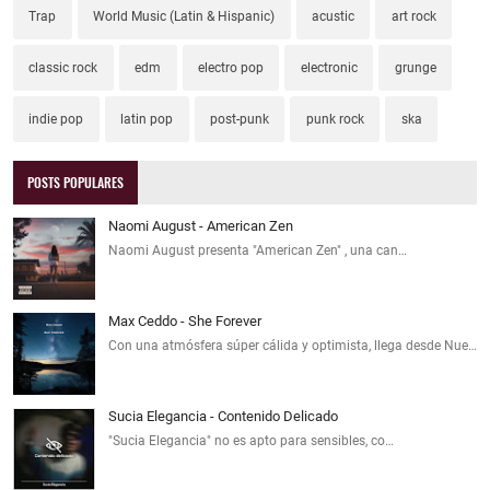
Trap
World Music (Latin & Hispanic)
acustic
art rock
classic rock
edm
electro pop
electronic
grunge
indie pop
latin pop
post-punk
punk rock
ska
POSTS POPULARES
Naomi August - American Zen
Naomi August presenta "American Zen" , una can…
Max Ceddo - She Forever
Con una atmósfera súper cálida y optimista, llega desde Nue…
Sucia Elegancia - Contenido Delicado
"Sucia Elegancia" no es apto para sensibles, co…