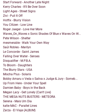
Start Forward - Another Late Night
Kerry Charles - It'll Be Over Soon
Light Ages - Street Signs
Zivi - Pull It Off
Hotfix - Blurry Vision
You Citizen - Low Line
Roger Jaeger - Love Her More
Waves_On_Waves x Sonic Shades Of Blue x Waves On W...
Pete Wilson - Shelter
mesmerable - Walk Your Own Way
Saúl Robles - Marilyn
Le Concorde - Saint James
Falling Over Water - Senses
Disqualifier - M.P.B.A.
To Bloom - Daughters
The Blurry Stars - USA
Mischa Plus - Solaris
Bobby Amaru x Veda x Saliva x Judge & Jury - Someb...
Up From Here - Under Your Spell
Damien Baby - Boys in the Back
Megan Lacy - Get Lonely (Can't Live)
THE MEGA NUTS BUSTERS - METEORA
Serena - Mais Um Dia
katie MAC - Parallel Lines
Zarza - El Viaje (ALBUM)