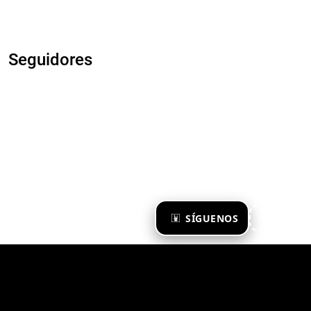
Seguidores
×
SÍGUENOS
Ya te sigo