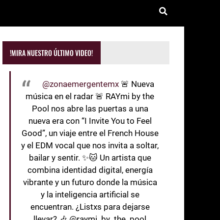
!MIRA NUESTRO ÚLTIMO VIDEO!
@zonaemergentemx
🚨 Nueva
música en el radar 🚨 RAYmi by the
Pool nos abre las puertas a una
nueva era con “I Invite You to Feel
Good”, un viaje entre el French House
y el EDM vocal que nos invita a soltar,
bailar y sentir. ✨🐱 Un artista que
combina identidad digital, energía
vibrante y un futuro donde la música
y la inteligencia artificial se
encuentran. ¿Listxs para dejarse
llevar? 🎶 @raymi_by_the_pool