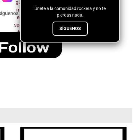
Únete a la comunidad rockera y no te
síguenos a través del siguiente botón ↓↓↓↓
pierdas nada.
SÍGUENOS