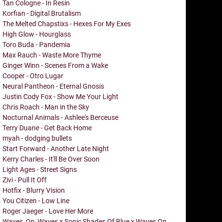
Tan Cologne - In Resin
Korfian - Digital Brutalism
The Melted Chapstixs - Hexes For My Exes
High Glow - Hourglass
Toro Buda - Pandemia
Max Rauch - Waste More Thyme
Ginger Winn - Scenes From a Wake
Cooper - Otro Lugar
Neural Pantheon - Eternal Gnosis
Justin Cody Fox - Show Me Your Light
Chris Roach - Man in the Sky
Nocturnal Animals - Ashlee's Berceuse
Terry Duane - Get Back Home
myah - dodging bullets
Start Forward - Another Late Night
Kerry Charles - It'll Be Over Soon
Light Ages - Street Signs
Zivi - Pull It Off
Hotfix - Blurry Vision
You Citizen - Low Line
Roger Jaeger - Love Her More
Waves_On_Waves x Sonic Shades Of Blue x Waves On