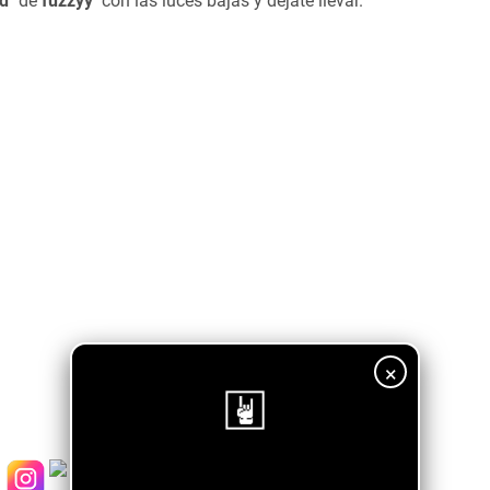
d"
de
fuzzyy
con las luces bajas y déjate llevar.
×
¡Sigue nuestro blog!