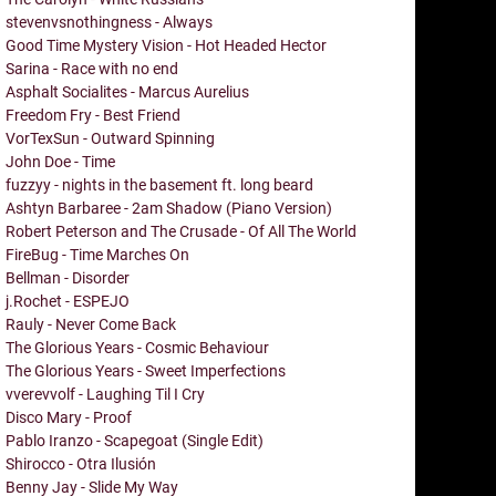
stevenvsnothingness - Always
Good Time Mystery Vision - Hot Headed Hector
Sarina - Race with no end
Asphalt Socialites - Marcus Aurelius
Freedom Fry - Best Friend
VorTexSun - Outward Spinning
John Doe - Time
fuzzyy - nights in the basement ft. long beard
Ashtyn Barbaree - 2am Shadow (Piano Version)
Robert Peterson and The Crusade - Of All The World
FireBug - Time Marches On
Bellman - Disorder
j.Rochet - ESPEJO
Rauly - Never Come Back
The Glorious Years - Cosmic Behaviour
The Glorious Years - Sweet Imperfections
vverevvolf - Laughing Til I Cry
Disco Mary - Proof
Pablo Iranzo - Scapegoat (Single Edit)
Shirocco - Otra Ilusión
Benny Jay - Slide My Way