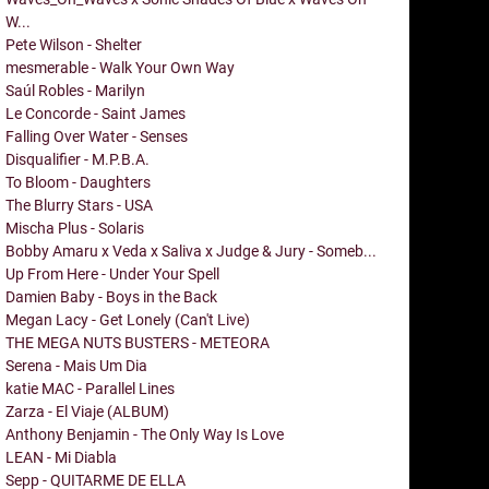
W...
Pete Wilson - Shelter
mesmerable - Walk Your Own Way
Saúl Robles - Marilyn
Le Concorde - Saint James
Falling Over Water - Senses
Disqualifier - M.P.B.A.
To Bloom - Daughters
The Blurry Stars - USA
Mischa Plus - Solaris
Bobby Amaru x Veda x Saliva x Judge & Jury - Someb...
Up From Here - Under Your Spell
Damien Baby - Boys in the Back
Megan Lacy - Get Lonely (Can't Live)
THE MEGA NUTS BUSTERS - METEORA
Serena - Mais Um Dia
katie MAC - Parallel Lines
Zarza - El Viaje (ALBUM)
Anthony Benjamin - The Only Way Is Love
LEAN - Mi Diabla
Sepp - QUITARME DE ELLA