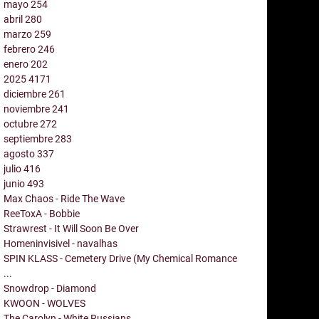
mayo
254
abril
280
marzo
259
febrero
246
enero
202
2025
4171
diciembre
261
noviembre
241
octubre
272
septiembre
283
agosto
337
julio
416
junio
493
Max Chaos - Ride The Wave
ReeToxA - Bobbie
Strawrest - It Will Soon Be Over
Homeninvisivel - navalhas
SPIN KLASS - Cemetery Drive (My Chemical Romance
...
Snowdrop - Diamond
KWOON - WOLVES
The Carolyn - White Russians