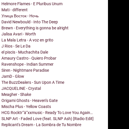
Helmore Flames - E Pluribus Unum
Mati - different
Улица Восток - Ночь
David Newbould - Into The Deep
Brewn - Everything is gonna be alright
Jalisa Avari - Worth
La Mala Letra - A voz en grito
J Rios - Se Le Da
el piscis - Muchachita Dale
Amaury Castro - Quiero Probar
Ravenshope - Indian Summer
Siren - Nightmare Paradise
JamD - Glow
The BuzzDealers - Sun Upon A Time
JACQUELINE - Crystal
Meagher - Shake
Origami Ghosts - Heaven’s Gate
Mischa Plus - Yellow Coasts
HCG Rocktr“ä“xxmusic - Ready To Love You Again…
SLNP Art - Faded Love (feat. SLNP Ash) [Radio Edit]
Replicant's Dream - La Sombra de Tu Nombre