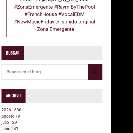
#ZonaEmergente
#RaymiByThePool
#FrenchHouse
#VocalEDM
#NewMusicFriday
♬ sonido original
- Zona Emergente
BUSCAR
ARCHIVO
2026
1630
agosto
19
julio
129
junio
241