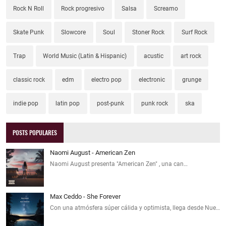
Rock N Roll
Rock progresivo
Salsa
Screamo
Skate Punk
Slowcore
Soul
Stoner Rock
Surf Rock
Trap
World Music (Latin & Hispanic)
acustic
art rock
classic rock
edm
electro pop
electronic
grunge
indie pop
latin pop
post-punk
punk rock
ska
POSTS POPULARES
Naomi August - American Zen
Naomi August presenta "American Zen" , una can…
Max Ceddo - She Forever
Con una atmósfera súper cálida y optimista, llega desde Nue…