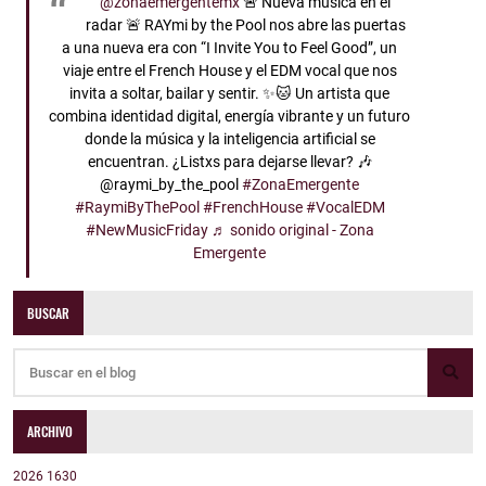
@zonaemergentemx
🚨 Nueva música en el
radar 🚨 RAYmi by the Pool nos abre las puertas
a una nueva era con “I Invite You to Feel Good”, un
viaje entre el French House y el EDM vocal que nos
invita a soltar, bailar y sentir. ✨🐱 Un artista que
combina identidad digital, energía vibrante y un futuro
donde la música y la inteligencia artificial se
encuentran. ¿Listxs para dejarse llevar? 🎶
@raymi_by_the_pool
#ZonaEmergente
#RaymiByThePool
#FrenchHouse
#VocalEDM
#NewMusicFriday
♬ sonido original - Zona
Emergente
BUSCAR
ARCHIVO
2026
1630