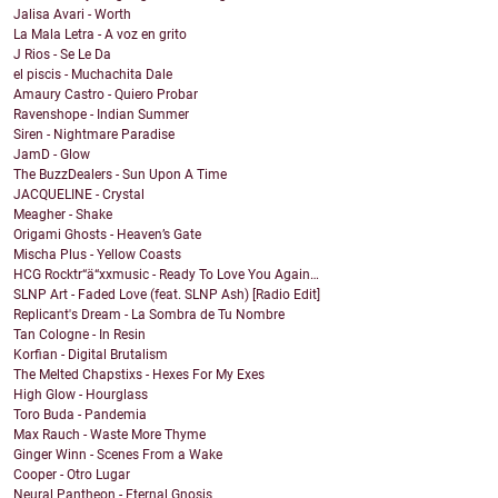
Jalisa Avari - Worth
La Mala Letra - A voz en grito
J Rios - Se Le Da
el piscis - Muchachita Dale
Amaury Castro - Quiero Probar
Ravenshope - Indian Summer
Siren - Nightmare Paradise
JamD - Glow
The BuzzDealers - Sun Upon A Time
JACQUELINE - Crystal
Meagher - Shake
Origami Ghosts - Heaven’s Gate
Mischa Plus - Yellow Coasts
HCG Rocktr“ä“xxmusic - Ready To Love You Again…
SLNP Art - Faded Love (feat. SLNP Ash) [Radio Edit]
Replicant's Dream - La Sombra de Tu Nombre
Tan Cologne - In Resin
Korfian - Digital Brutalism
The Melted Chapstixs - Hexes For My Exes
High Glow - Hourglass
Toro Buda - Pandemia
Max Rauch - Waste More Thyme
Ginger Winn - Scenes From a Wake
Cooper - Otro Lugar
Neural Pantheon - Eternal Gnosis