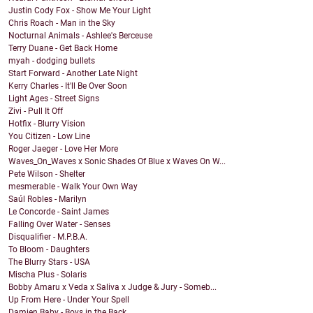
Justin Cody Fox - Show Me Your Light
Chris Roach - Man in the Sky
Nocturnal Animals - Ashlee's Berceuse
Terry Duane - Get Back Home
myah - dodging bullets
Start Forward - Another Late Night
Kerry Charles - It'll Be Over Soon
Light Ages - Street Signs
Zivi - Pull It Off
Hotfix - Blurry Vision
You Citizen - Low Line
Roger Jaeger - Love Her More
Waves_On_Waves x Sonic Shades Of Blue x Waves On W...
Pete Wilson - Shelter
mesmerable - Walk Your Own Way
Saúl Robles - Marilyn
Le Concorde - Saint James
Falling Over Water - Senses
Disqualifier - M.P.B.A.
To Bloom - Daughters
The Blurry Stars - USA
Mischa Plus - Solaris
Bobby Amaru x Veda x Saliva x Judge & Jury - Someb...
Up From Here - Under Your Spell
Damien Baby - Boys in the Back