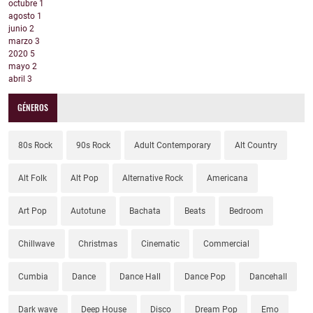
octubre
1
agosto
1
junio
2
marzo
3
2020
5
mayo
2
abril
3
GÉNEROS
80s Rock
90s Rock
Adult Contemporary
Alt Country
Alt Folk
Alt Pop
Alternative Rock
Americana
Art Pop
Autotune
Bachata
Beats
Bedroom
Chillwave
Christmas
Cinematic
Commercial
Cumbia
Dance
Dance Hall
Dance Pop
Dancehall
Dark wave
Deep House
Disco
Dream Pop
Emo