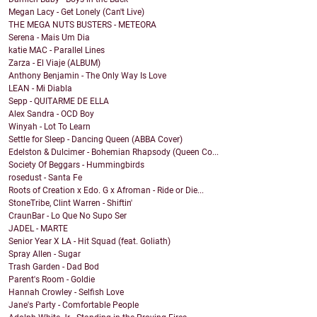
Megan Lacy - Get Lonely (Can't Live)
THE MEGA NUTS BUSTERS - METEORA
Serena - Mais Um Dia
katie MAC - Parallel Lines
Zarza - El Viaje (ALBUM)
Anthony Benjamin - The Only Way Is Love
LEAN - Mi Diabla
Sepp - QUITARME DE ELLA
Alex Sandra - OCD Boy
Winyah - Lot To Learn
Settle for Sleep - Dancing Queen (ABBA Cover)
Edelston & Dulcimer - Bohemian Rhapsody (Queen Co...
Society Of Beggars - Hummingbirds
rosedust - Santa Fe
Roots of Creation x Edo. G x Afroman - Ride or Die...
StoneTribe, Clint Warren - Shiftin'
CraunBar - Lo Que No Supo Ser
JADEL - MARTE
Senior Year X LA - Hit Squad (feat. Goliath)
Spray Allen - Sugar
Trash Garden - Dad Bod
Parent's Room - Goldie
Hannah Crowley - Selfish Love
Jane's Party - Comfortable People