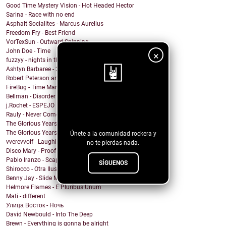
Good Time Mystery Vision - Hot Headed Hector
Sarina - Race with no end
Asphalt Socialites - Marcus Aurelius
Freedom Fry - Best Friend
VorTexSun - Outward Spinning
John Doe - Time
×
fuzzyy - nights in the basement ft. long beard
Ashtyn Barbaree - 2am Shadow (Piano Version)
Robert Peterson and The Crusade - Of All The World
FireBug - Time Marches On
Bellman - Disorder
¡Sigue nuestro
j.Rochet - ESPEJO
Rauly - Never Come Back
blog!
The Glorious Years - Cosmic Behaviour
The Glorious Years - Sweet Imperfections
Únete a la comunidad rockera y
vverevvolf - Laughing Til I Cry
no te pierdas nada.
Disco Mary - Proof
Pablo Iranzo - Scapegoat (Single Edit)
SÍGUENOS
Shirocco - Otra Ilusión
Benny Jay - Slide My Way
Helmore Flames - E Pluribus Unum
Mati - different
Улица Восток - Ночь
David Newbould - Into The Deep
Brewn - Everything is gonna be alright