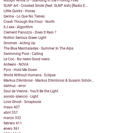
Adolph White Jr - Standing in the Proving Fires
SLNP Art - Crooked Smile (feat. SLNP Ash) [Radio E...
Little Quirks - Honey
Gerina - Lo Que No Tienes
Crash Through the Floor - North
KJ.exe - Algorithm
Clement Panozzo - Does It Rain ?
Nothin Serious Green Light
Gnomes - Acting Up
The Blue Marmalades - Summer In The Alps
Swimming Pool - Calling
Le Coc - No news Good news
Anteero - NOVA
Pyro - Hold Me Down
World Without Humans - Eclipse
Markus D'Ambrosi - Markus D'Ambrosi & Susann Schön...
dahhuz - error
Soul de Vienne - You'll Be the Light
sonido silencio - Light
Love Ghost - Scrapbook
mayo
407
abril
357
marzo
332
febrero
411
enero
361