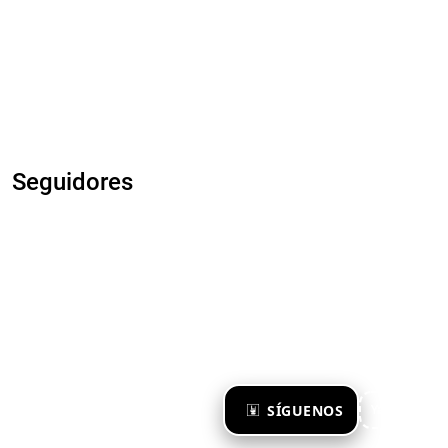
Seguidores
×
SÍGUENOS
Ya te sigo