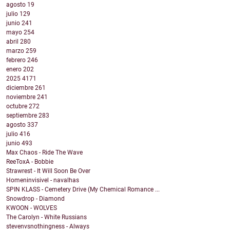
agosto
19
julio
129
junio
241
mayo
254
abril
280
marzo
259
febrero
246
enero
202
2025
4171
diciembre
261
noviembre
241
octubre
272
septiembre
283
agosto
337
julio
416
junio
493
Max Chaos - Ride The Wave
ReeToxA - Bobbie
Strawrest - It Will Soon Be Over
Homeninvisivel - navalhas
SPIN KLASS - Cemetery Drive (My Chemical Romance ...
Snowdrop - Diamond
KWOON - WOLVES
The Carolyn - White Russians
stevenvsnothingness - Always