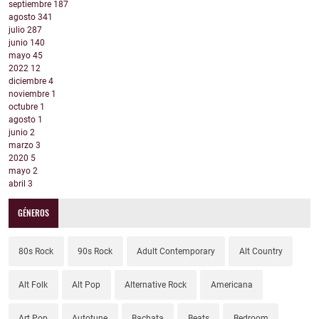
septiembre
187
agosto
341
julio
287
junio
140
mayo
45
2022
12
diciembre
4
noviembre
1
octubre
1
agosto
1
junio
2
marzo
3
2020
5
mayo
2
abril
3
GÉNEROS
80s Rock
90s Rock
Adult Contemporary
Alt Country
Alt Folk
Alt Pop
Alternative Rock
Americana
Art Pop
Autotune
Bachata
Beats
Bedroom