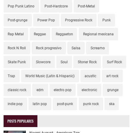
Pop Punk Latino
Post-Hardcore
Post-Metal
Post-grunge
Power Pop
Progressive Rock
Punk
Rap Metal
Reggae
Reggaeton
Regional mexicana
Rock N Roll
Rock progresivo
Salsa
Screamo
Skate Punk
Slowcore
Soul
Stoner Rock
Surf Rock
Trap
World Music (Latin & Hispanic)
acustic
art rock
classic rock
edm
electro pop
electronic
grunge
indie pop
latin pop
post-punk
punk rock
ska
POSTS POPULARES
Naomi August - American Zen