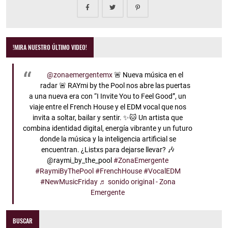
!MIRA NUESTRO ÚLTIMO VIDEO!
@zonaemergentemx
🚨 Nueva música en el
radar 🚨 RAYmi by the Pool nos abre las puertas
a una nueva era con “I Invite You to Feel Good”, un
viaje entre el French House y el EDM vocal que nos
invita a soltar, bailar y sentir. ✨🐱 Un artista que
combina identidad digital, energía vibrante y un futuro
donde la música y la inteligencia artificial se
encuentran. ¿Listxs para dejarse llevar? 🎶
@raymi_by_the_pool
#ZonaEmergente
#RaymiByThePool
#FrenchHouse
#VocalEDM
#NewMusicFriday
♬ sonido original - Zona
Emergente
BUSCAR