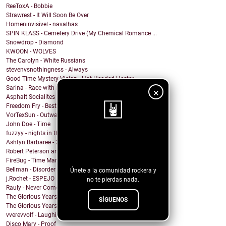
ReeToxA - Bobbie
Strawrest - It Will Soon Be Over
Homeninvisivel - navalhas
SPIN KLASS - Cemetery Drive (My Chemical Romance ...
Snowdrop - Diamond
KWOON - WOLVES
The Carolyn - White Russians
stevenvsnothingness - Always
Good Time Mystery Vision - Hot Headed Hector
Sarina - Race with no end
×
Asphalt Socialites - Marcus Aurelius
Freedom Fry - Best Friend
VorTexSun - Outward Spinning
John Doe - Time
fuzzyy - nights in the basement ft. long beard
¡Sigue nuestro
Ashtyn Barbaree - 2am Shadow (Piano Version)
Robert Peterson and The Crusade - Of All The World
blog!
FireBug - Time Marches On
Bellman - Disorder
Únete a la comunidad rockera y
j.Rochet - ESPEJO
no te pierdas nada.
Rauly - Never Come Back
The Glorious Years - Cosmic Behaviour
SÍGUENOS
The Glorious Years - Sweet Imperfections
vverevvolf - Laughing Til I Cry
Disco Mary - Proof