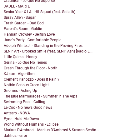
CraunBar - Lo Que No Supo Ser
JADEL - MARTE
Senior Year X LA - Hit Squad (feat. Goliath)
Spray Allen - Sugar
Trash Garden - Dad Bod
Parent's Room - Goldie
Hannah Crowley - Selfish Love
Jane's Party - Comfortable People
Adolph White Jr - Standing in the Proving Fires
SLNP Art - Crooked Smile (feat. SLNP Ash) [Radio E...
Little Quirks - Honey
Gerina - Lo Que No Tienes
Crash Through the Floor - North
KJ.exe - Algorithm
Clement Panozzo - Does It Rain ?
Nothin Serious Green Light
Gnomes - Acting Up
The Blue Marmalades - Summer In The Alps
Swimming Pool - Calling
Le Coc - No news Good news
Anteero - NOVA
Pyro - Hold Me Down
World Without Humans - Eclipse
Markus D'Ambrosi - Markus D'Ambrosi & Susann Schön...
dahhuz - error