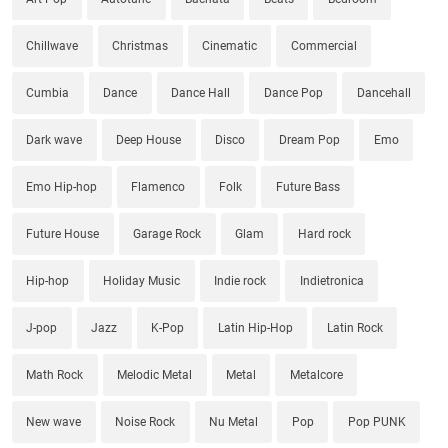
Chillwave
Christmas
Cinematic
Commercial
Cumbia
Dance
Dance Hall
Dance Pop
Dancehall
Dark wave
Deep House
Disco
Dream Pop
Emo
Emo Hip-hop
Flamenco
Folk
Future Bass
Future House
Garage Rock
Glam
Hard rock
Hip-hop
Holiday Music
Indie rock
Indietronica
J-pop
Jazz
K-Pop
Latin Hip-Hop
Latin Rock
Math Rock
Melodic Metal
Metal
Metalcore
New wave
Noise Rock
Nu Metal
Pop
Pop PUNK