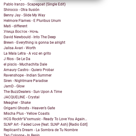
Pablo Iranzo - Scapegoat (Single Edit)
Shirocco - Otra Ilusión
Benny Jay - Slide My Way
Helmore Flames - E Pluribus Unum
Mati - different
Улица Восток - Ночь
David Newbould - Into The Deep
Brewn - Everything is gonna be alright
Jalisa Avari - Worth
La Mala Letra - A voz en grito
J Rios - Se Le Da
el piscis - Muchachita Dale
Amaury Castro - Quiero Probar
Ravenshope - Indian Summer
Siren - Nightmare Paradise
JamD - Glow
The BuzzDealers - Sun Upon A Time
JACQUELINE - Crystal
Meagher - Shake
Origami Ghosts - Heaven’s Gate
Mischa Plus - Yellow Coasts
HCG Rocktr“ä“xxmusic - Ready To Love You Again…
SLNP Art - Faded Love (feat. SLNP Ash) [Radio Edit]
Replicant's Dream - La Sombra de Tu Nombre
Tan Cologne - In Resin