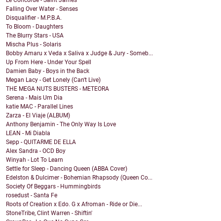
Le Concorde - Saint James
Falling Over Water - Senses
Disqualifier - M.P.B.A.
To Bloom - Daughters
The Blurry Stars - USA
Mischa Plus - Solaris
Bobby Amaru x Veda x Saliva x Judge & Jury - Someb...
Up From Here - Under Your Spell
Damien Baby - Boys in the Back
Megan Lacy - Get Lonely (Can't Live)
THE MEGA NUTS BUSTERS - METEORA
Serena - Mais Um Dia
katie MAC - Parallel Lines
Zarza - El Viaje (ALBUM)
Anthony Benjamin - The Only Way Is Love
LEAN - Mi Diabla
Sepp - QUITARME DE ELLA
Alex Sandra - OCD Boy
Winyah - Lot To Learn
Settle for Sleep - Dancing Queen (ABBA Cover)
Edelston & Dulcimer - Bohemian Rhapsody (Queen Co...
Society Of Beggars - Hummingbirds
rosedust - Santa Fe
Roots of Creation x Edo. G x Afroman - Ride or Die...
StoneTribe, Clint Warren - Shiftin'