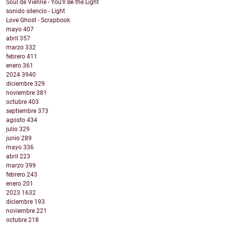
Soul de Vienne - You'll Be the Light
sonido silencio - Light
Love Ghost - Scrapbook
mayo
407
abril
357
marzo
332
febrero
411
enero
361
2024
3940
diciembre
329
noviembre
381
octubre
403
septiembre
373
agosto
434
julio
329
junio
289
mayo
336
abril
223
marzo
399
febrero
243
enero
201
2023
1632
diciembre
193
noviembre
221
octubre
218