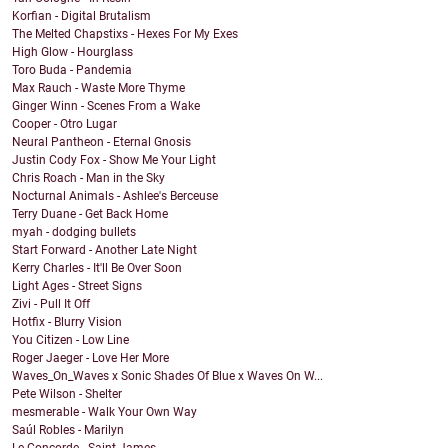
Korfian - Digital Brutalism
The Melted Chapstixs - Hexes For My Exes
High Glow - Hourglass
Toro Buda - Pandemia
Max Rauch - Waste More Thyme
Ginger Winn - Scenes From a Wake
Cooper - Otro Lugar
Neural Pantheon - Eternal Gnosis
Justin Cody Fox - Show Me Your Light
Chris Roach - Man in the Sky
Nocturnal Animals - Ashlee's Berceuse
Terry Duane - Get Back Home
myah - dodging bullets
Start Forward - Another Late Night
Kerry Charles - It'll Be Over Soon
Light Ages - Street Signs
Zivi - Pull It Off
Hotfix - Blurry Vision
You Citizen - Low Line
Roger Jaeger - Love Her More
Waves_On_Waves x Sonic Shades Of Blue x Waves On W...
Pete Wilson - Shelter
mesmerable - Walk Your Own Way
Saúl Robles - Marilyn