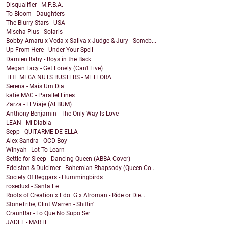
Disqualifier - M.P.B.A.
To Bloom - Daughters
The Blurry Stars - USA
Mischa Plus - Solaris
Bobby Amaru x Veda x Saliva x Judge & Jury - Someb...
Up From Here - Under Your Spell
Damien Baby - Boys in the Back
Megan Lacy - Get Lonely (Can't Live)
THE MEGA NUTS BUSTERS - METEORA
Serena - Mais Um Dia
katie MAC - Parallel Lines
Zarza - El Viaje (ALBUM)
Anthony Benjamin - The Only Way Is Love
LEAN - Mi Diabla
Sepp - QUITARME DE ELLA
Alex Sandra - OCD Boy
Winyah - Lot To Learn
Settle for Sleep - Dancing Queen (ABBA Cover)
Edelston & Dulcimer - Bohemian Rhapsody (Queen Co...
Society Of Beggars - Hummingbirds
rosedust - Santa Fe
Roots of Creation x Edo. G x Afroman - Ride or Die...
StoneTribe, Clint Warren - Shiftin'
CraunBar - Lo Que No Supo Ser
JADEL - MARTE