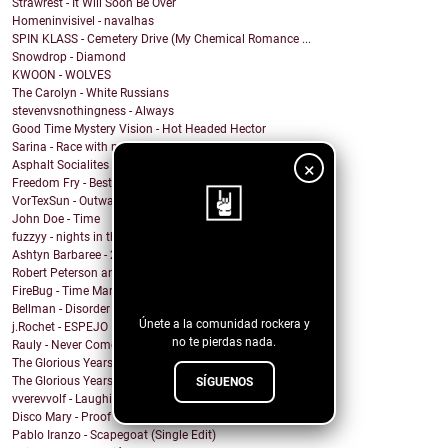
Strawrest - It Will Soon Be Over
Homeninvisivel - navalhas
SPIN KLASS - Cemetery Drive (My Chemical Romance ...
Snowdrop - Diamond
KWOON - WOLVES
The Carolyn - White Russians
stevenvsnothingness - Always
Good Time Mystery Vision - Hot Headed Hector
Sarina - Race with no end
×
Asphalt Socialites - Marcus Aurelius
Freedom Fry - Best Friend
VorTexSun - Outward Spinning
John Doe - Time
fuzzyy - nights in the basement ft. long beard
Ashtyn Barbaree - 2am Shadow (Piano Version)
¡Sigue nuestro
Robert Peterson and The Crusade - Of All The World
blog!
FireBug - Time Marches On
Bellman - Disorder
Únete a la comunidad rockera y
j.Rochet - ESPEJO
no te pierdas nada.
Rauly - Never Come Back
The Glorious Years - Cosmic Behaviour
The Glorious Years - Sweet Imperfections
SÍGUENOS
vverevvolf - Laughing Til I Cry
Disco Mary - Proof
Pablo Iranzo - Scapegoat (Single Edit)