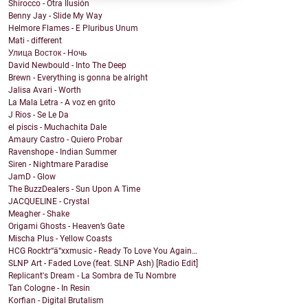
Shirocco - Otra Ilusión
Benny Jay - Slide My Way
Helmore Flames - E Pluribus Unum
Mati - different
Улица Восток - Ночь
David Newbould - Into The Deep
Brewn - Everything is gonna be alright
Jalisa Avari - Worth
La Mala Letra - A voz en grito
J Rios - Se Le Da
el piscis - Muchachita Dale
Amaury Castro - Quiero Probar
Ravenshope - Indian Summer
Siren - Nightmare Paradise
JamD - Glow
The BuzzDealers - Sun Upon A Time
JACQUELINE - Crystal
Meagher - Shake
Origami Ghosts - Heaven’s Gate
Mischa Plus - Yellow Coasts
HCG Rocktr“ä“xxmusic - Ready To Love You Again…
SLNP Art - Faded Love (feat. SLNP Ash) [Radio Edit]
Replicant's Dream - La Sombra de Tu Nombre
Tan Cologne - In Resin
Korfian - Digital Brutalism