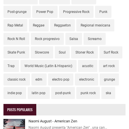
Post-grunge
Power Pop
Progressive Rock
Punk
Rap Metal
Reggae
Reggaeton
Regional mexicana
Rock N Roll
Rock progresivo
Salsa
Screamo
Skate Punk
Slowcore
Soul
Stoner Rock
Surf Rock
Trap
World Music (Latin & Hispanic)
acustic
art rock
classic rock
edm
electro pop
electronic
grunge
indie pop
latin pop
post-punk
punk rock
ska
POSTS POPULARES
Naomi August - American Zen
Naomi August presenta "American Zen" , una can…