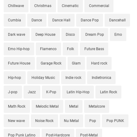
Chillwave
Christmas
Cinematic
Commercial
Cumbia
Dance
Dance Hall
Dance Pop
Dancehall
Dark wave
Deep House
Disco
Dream Pop
Emo
Emo Hip-hop
Flamenco
Folk
Future Bass
Future House
Garage Rock
Glam
Hard rock
Hip-hop
Holiday Music
Indie rock
Indietronica
J-pop
Jazz
K-Pop
Latin Hip-Hop
Latin Rock
Math Rock
Melodic Metal
Metal
Metalcore
New wave
Noise Rock
Nu Metal
Pop
Pop PUNK
Pop Punk Latino
Post-Hardcore
Post-Metal