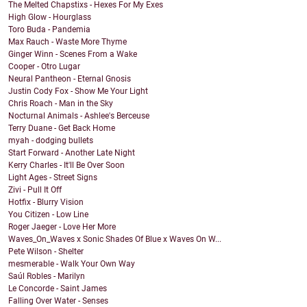
The Melted Chapstixs - Hexes For My Exes
High Glow - Hourglass
Toro Buda - Pandemia
Max Rauch - Waste More Thyme
Ginger Winn - Scenes From a Wake
Cooper - Otro Lugar
Neural Pantheon - Eternal Gnosis
Justin Cody Fox - Show Me Your Light
Chris Roach - Man in the Sky
Nocturnal Animals - Ashlee's Berceuse
Terry Duane - Get Back Home
myah - dodging bullets
Start Forward - Another Late Night
Kerry Charles - It'll Be Over Soon
Light Ages - Street Signs
Zivi - Pull It Off
Hotfix - Blurry Vision
You Citizen - Low Line
Roger Jaeger - Love Her More
Waves_On_Waves x Sonic Shades Of Blue x Waves On W...
Pete Wilson - Shelter
mesmerable - Walk Your Own Way
Saúl Robles - Marilyn
Le Concorde - Saint James
Falling Over Water - Senses