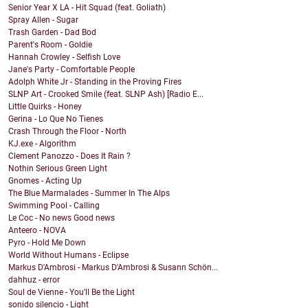
Senior Year X LA - Hit Squad (feat. Goliath)
Spray Allen - Sugar
Trash Garden - Dad Bod
Parent's Room - Goldie
Hannah Crowley - Selfish Love
Jane's Party - Comfortable People
Adolph White Jr - Standing in the Proving Fires
SLNP Art - Crooked Smile (feat. SLNP Ash) [Radio E...
Little Quirks - Honey
Gerina - Lo Que No Tienes
Crash Through the Floor - North
KJ.exe - Algorithm
Clement Panozzo - Does It Rain ?
Nothin Serious Green Light
Gnomes - Acting Up
The Blue Marmalades - Summer In The Alps
Swimming Pool - Calling
Le Coc - No news Good news
Anteero - NOVA
Pyro - Hold Me Down
World Without Humans - Eclipse
Markus D'Ambrosi - Markus D'Ambrosi & Susann Schön...
dahhuz - error
Soul de Vienne - You'll Be the Light
sonido silencio - Light