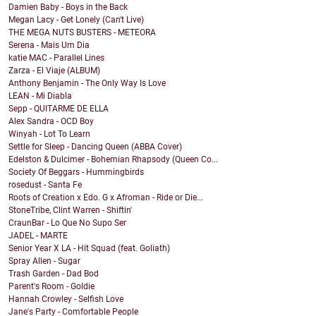
Damien Baby - Boys in the Back
Megan Lacy - Get Lonely (Can't Live)
THE MEGA NUTS BUSTERS - METEORA
Serena - Mais Um Dia
katie MAC - Parallel Lines
Zarza - El Viaje (ALBUM)
Anthony Benjamin - The Only Way Is Love
LEAN - Mi Diabla
Sepp - QUITARME DE ELLA
Alex Sandra - OCD Boy
Winyah - Lot To Learn
Settle for Sleep - Dancing Queen (ABBA Cover)
Edelston & Dulcimer - Bohemian Rhapsody (Queen Co...
Society Of Beggars - Hummingbirds
rosedust - Santa Fe
Roots of Creation x Edo. G x Afroman - Ride or Die...
StoneTribe, Clint Warren - Shiftin'
CraunBar - Lo Que No Supo Ser
JADEL - MARTE
Senior Year X LA - Hit Squad (feat. Goliath)
Spray Allen - Sugar
Trash Garden - Dad Bod
Parent's Room - Goldie
Hannah Crowley - Selfish Love
Jane's Party - Comfortable People