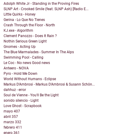
Adolph White Jr - Standing in the Proving Fires
SLNP Art - Crooked Smile (feat. SLNP Ash) [Radio E...
Little Quirks - Honey
Gerina - Lo Que No Tienes
Crash Through the Floor - North
KJ.exe - Algorithm
Clement Panozzo - Does It Rain ?
Nothin Serious Green Light
Gnomes - Acting Up
The Blue Marmalades - Summer In The Alps
Swimming Pool - Calling
Le Coc - No news Good news
Anteero - NOVA
Pyro - Hold Me Down
World Without Humans - Eclipse
Markus D'Ambrosi - Markus D'Ambrosi & Susann Schön...
dahhuz - error
Soul de Vienne - You'll Be the Light
sonido silencio - Light
Love Ghost - Scrapbook
mayo
407
abril
357
marzo
332
febrero
411
enero
361