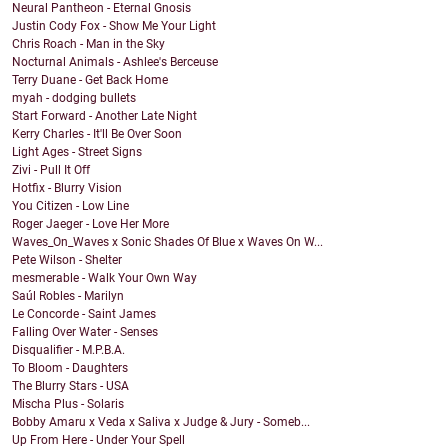
Neural Pantheon - Eternal Gnosis
Justin Cody Fox - Show Me Your Light
Chris Roach - Man in the Sky
Nocturnal Animals - Ashlee's Berceuse
Terry Duane - Get Back Home
myah - dodging bullets
Start Forward - Another Late Night
Kerry Charles - It'll Be Over Soon
Light Ages - Street Signs
Zivi - Pull It Off
Hotfix - Blurry Vision
You Citizen - Low Line
Roger Jaeger - Love Her More
Waves_On_Waves x Sonic Shades Of Blue x Waves On W...
Pete Wilson - Shelter
mesmerable - Walk Your Own Way
Saúl Robles - Marilyn
Le Concorde - Saint James
Falling Over Water - Senses
Disqualifier - M.P.B.A.
To Bloom - Daughters
The Blurry Stars - USA
Mischa Plus - Solaris
Bobby Amaru x Veda x Saliva x Judge & Jury - Someb...
Up From Here - Under Your Spell