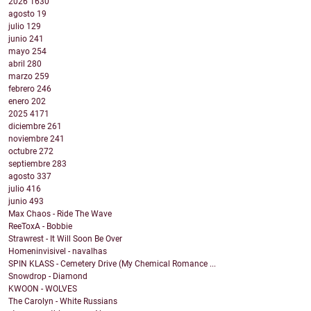
2026
1630
agosto
19
julio
129
junio
241
mayo
254
abril
280
marzo
259
febrero
246
enero
202
2025
4171
diciembre
261
noviembre
241
octubre
272
septiembre
283
agosto
337
julio
416
junio
493
Max Chaos - Ride The Wave
ReeToxA - Bobbie
Strawrest - It Will Soon Be Over
Homeninvisivel - navalhas
SPIN KLASS - Cemetery Drive (My Chemical Romance ...
Snowdrop - Diamond
KWOON - WOLVES
The Carolyn - White Russians