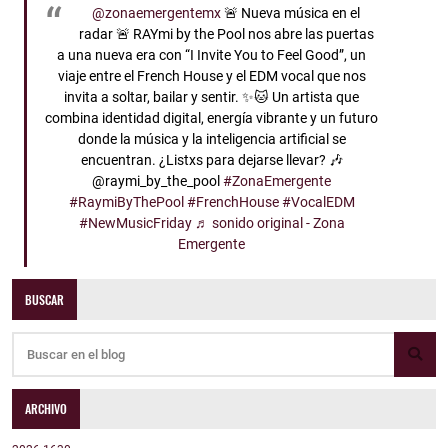
@zonaemergentemx
🚨 Nueva música en el
radar 🚨 RAYmi by the Pool nos abre las puertas
a una nueva era con “I Invite You to Feel Good”, un
viaje entre el French House y el EDM vocal que nos
invita a soltar, bailar y sentir. ✨🐱 Un artista que
combina identidad digital, energía vibrante y un futuro
donde la música y la inteligencia artificial se
encuentran. ¿Listxs para dejarse llevar? 🎶
@raymi_by_the_pool
#ZonaEmergente
#RaymiByThePool
#FrenchHouse
#VocalEDM
#NewMusicFriday
♬ sonido original - Zona
Emergente
BUSCAR
ARCHIVO