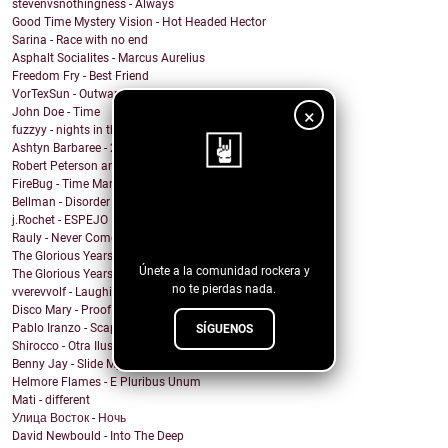
stevenvsnothingness - Always
Good Time Mystery Vision - Hot Headed Hector
Sarina - Race with no end
Asphalt Socialites - Marcus Aurelius
Freedom Fry - Best Friend
VorTexSun - Outward Spinning
×
John Doe - Time
fuzzyy - nights in the basement ft. long beard
Ashtyn Barbaree - 2am Shadow (Piano Version)
Robert Peterson and The Crusade - Of All The World
FireBug - Time Marches On
Bellman - Disorder
¡Sigue nuestro
j.Rochet - ESPEJO
blog!
Rauly - Never Come Back
The Glorious Years - Cosmic Behaviour
Únete a la comunidad rockera y
The Glorious Years - Sweet Imperfections
no te pierdas nada.
vverevvolf - Laughing Til I Cry
Disco Mary - Proof
Pablo Iranzo - Scapegoat (Single Edit)
SÍGUENOS
Shirocco - Otra Ilusión
Benny Jay - Slide My Way
Helmore Flames - E Pluribus Unum
Mati - different
Улица Восток - Ночь
David Newbould - Into The Deep