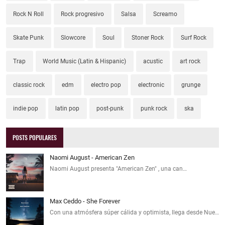
Rock N Roll
Rock progresivo
Salsa
Screamo
Skate Punk
Slowcore
Soul
Stoner Rock
Surf Rock
Trap
World Music (Latin & Hispanic)
acustic
art rock
classic rock
edm
electro pop
electronic
grunge
indie pop
latin pop
post-punk
punk rock
ska
POSTS POPULARES
Naomi August - American Zen
Naomi August presenta "American Zen" , una can…
Max Ceddo - She Forever
Con una atmósfera súper cálida y optimista, llega desde Nue…