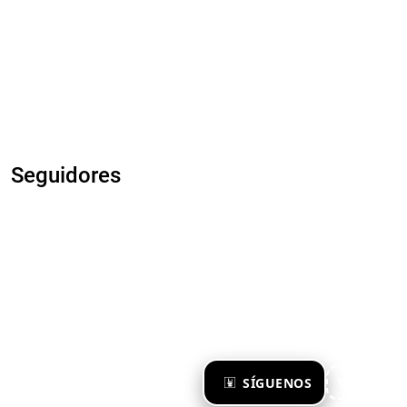
Seguidores
×
SÍGUENOS
Ya te sigo