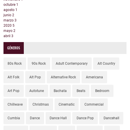
octubre
1
agosto
1
junio
2
marzo
3
2020
5
mayo
2
abril
3
GÉNEROS
80s Rock
90s Rock
Adult Contemporary
Alt Country
Alt Folk
Alt Pop
Alternative Rock
Americana
Art Pop
Autotune
Bachata
Beats
Bedroom
Chillwave
Christmas
Cinematic
Commercial
Cumbia
Dance
Dance Hall
Dance Pop
Dancehall