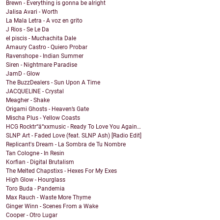
Brewn - Everything is gonna be alright
Jalisa Avari - Worth
La Mala Letra - A voz en grito
J Rios - Se Le Da
el piscis - Muchachita Dale
Amaury Castro - Quiero Probar
Ravenshope - Indian Summer
Siren - Nightmare Paradise
JamD - Glow
The BuzzDealers - Sun Upon A Time
JACQUELINE - Crystal
Meagher - Shake
Origami Ghosts - Heaven’s Gate
Mischa Plus - Yellow Coasts
HCG Rocktr“ä“xxmusic - Ready To Love You Again…
SLNP Art - Faded Love (feat. SLNP Ash) [Radio Edit]
Replicant's Dream - La Sombra de Tu Nombre
Tan Cologne - In Resin
Korfian - Digital Brutalism
The Melted Chapstixs - Hexes For My Exes
High Glow - Hourglass
Toro Buda - Pandemia
Max Rauch - Waste More Thyme
Ginger Winn - Scenes From a Wake
Cooper - Otro Lugar