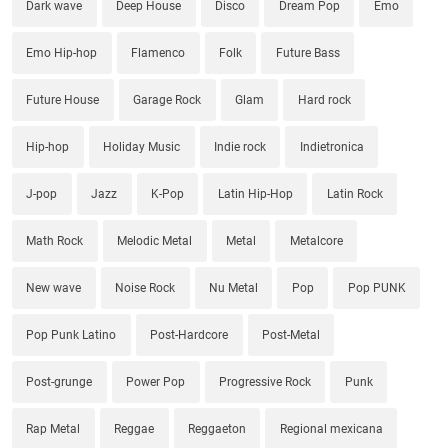
Dark wave
Deep House
Disco
Dream Pop
Emo
Emo Hip-hop
Flamenco
Folk
Future Bass
Future House
Garage Rock
Glam
Hard rock
Hip-hop
Holiday Music
Indie rock
Indietronica
J-pop
Jazz
K-Pop
Latin Hip-Hop
Latin Rock
Math Rock
Melodic Metal
Metal
Metalcore
New wave
Noise Rock
Nu Metal
Pop
Pop PUNK
Pop Punk Latino
Post-Hardcore
Post-Metal
Post-grunge
Power Pop
Progressive Rock
Punk
Rap Metal
Reggae
Reggaeton
Regional mexicana