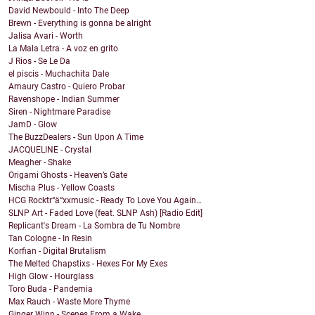
David Newbould - Into The Deep
Brewn - Everything is gonna be alright
Jalisa Avari - Worth
La Mala Letra - A voz en grito
J Rios - Se Le Da
el piscis - Muchachita Dale
Amaury Castro - Quiero Probar
Ravenshope - Indian Summer
Siren - Nightmare Paradise
JamD - Glow
The BuzzDealers - Sun Upon A Time
JACQUELINE - Crystal
Meagher - Shake
Origami Ghosts - Heaven’s Gate
Mischa Plus - Yellow Coasts
HCG Rocktr“ä“xxmusic - Ready To Love You Again…
SLNP Art - Faded Love (feat. SLNP Ash) [Radio Edit]
Replicant's Dream - La Sombra de Tu Nombre
Tan Cologne - In Resin
Korfian - Digital Brutalism
The Melted Chapstixs - Hexes For My Exes
High Glow - Hourglass
Toro Buda - Pandemia
Max Rauch - Waste More Thyme
Ginger Winn - Scenes From a Wake