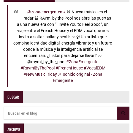
@zonaemergentemx
🚨 Nueva música en el
radar 🚨 RAYmi by the Pool nos abre las puertas
a una nueva era con “I Invite You to Feel Good”, un
viaje entre el French House y el EDM vocal que nos
invita a soltar, bailar y sentir. ✨🐱 Un artista que
combina identidad digital, energía vibrante y un futuro
donde la música y la inteligencia artificial se
encuentran. ¿Listxs para dejarse llevar? 🎶
@raymi_by_the_pool
#ZonaEmergente
#RaymiByThePool
#FrenchHouse
#VocalEDM
#NewMusicFriday
♬ sonido original - Zona
Emergente
BUSCAR
ARCHIVO