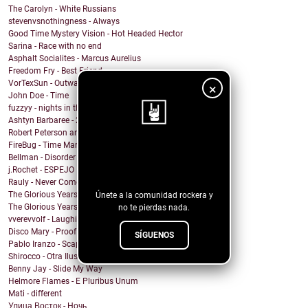
The Carolyn - White Russians
stevenvsnothingness - Always
Good Time Mystery Vision - Hot Headed Hector
Sarina - Race with no end
Asphalt Socialites - Marcus Aurelius
Freedom Fry - Best Friend
VorTexSun - Outward Spinning
×
John Doe - Time
fuzzyy - nights in the basement ft. long beard
Ashtyn Barbaree - 2am Shadow (Piano Version)
Robert Peterson and The Crusade - Of All The World
FireBug - Time Marches On
¡Sigue nuestro
Bellman - Disorder
j.Rochet - ESPEJO
blog!
Rauly - Never Come Back
The Glorious Years - Cosmic Behaviour
Únete a la comunidad rockera y
The Glorious Years - Sweet Imperfections
no te pierdas nada.
vverevvolf - Laughing Til I Cry
Disco Mary - Proof
SÍGUENOS
Pablo Iranzo - Scapegoat (Single Edit)
Shirocco - Otra Ilusión
Benny Jay - Slide My Way
Helmore Flames - E Pluribus Unum
Mati - different
Улица Восток - Ночь