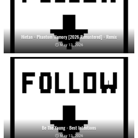
Hietan - Phantom Memory [2026 Remastered] - Remix
May 13, 2026
Be The Young - Best Intentions
May 13, 2026