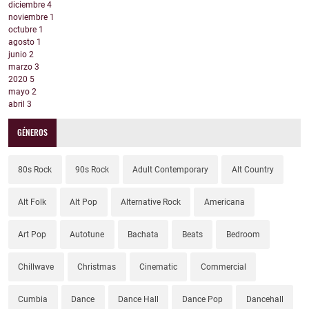
diciembre
4
noviembre
1
octubre
1
agosto
1
junio
2
marzo
3
2020
5
mayo
2
abril
3
GÉNEROS
80s Rock
90s Rock
Adult Contemporary
Alt Country
Alt Folk
Alt Pop
Alternative Rock
Americana
Art Pop
Autotune
Bachata
Beats
Bedroom
Chillwave
Christmas
Cinematic
Commercial
Cumbia
Dance
Dance Hall
Dance Pop
Dancehall