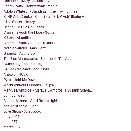
Hannah Crowley - Selfish Love
Jane's Party - Comfortable People
Adolph White Jr - Standing in the Proving Fires
SLNP Art - Crooked Smile (feat. SLNP Ash) [Radio E...
Little Quirks - Honey
Gerina - Lo Que No Tienes
Crash Through the Floor - North
KJ.exe - Algorithm
Clement Panozzo - Does It Rain ?
Nothin Serious Green Light
Gnomes - Acting Up
The Blue Marmalades - Summer In The Alps
Swimming Pool - Calling
Le Coc - No news Good news
Anteero - NOVA
Pyro - Hold Me Down
World Without Humans - Eclipse
Markus D'Ambrosi - Markus D'Ambrosi & Susann Schön...
dahhuz - error
Soul de Vienne - You'll Be the Light
sonido silencio - Light
Love Ghost - Scrapbook
mayo
407
abril
357
marzo
332