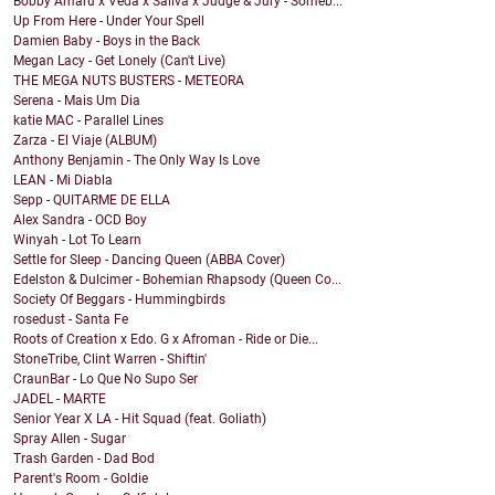
Bobby Amaru x Veda x Saliva x Judge & Jury - Someb...
Up From Here - Under Your Spell
Damien Baby - Boys in the Back
Megan Lacy - Get Lonely (Can't Live)
THE MEGA NUTS BUSTERS - METEORA
Serena - Mais Um Dia
katie MAC - Parallel Lines
Zarza - El Viaje (ALBUM)
Anthony Benjamin - The Only Way Is Love
LEAN - Mi Diabla
Sepp - QUITARME DE ELLA
Alex Sandra - OCD Boy
Winyah - Lot To Learn
Settle for Sleep - Dancing Queen (ABBA Cover)
Edelston & Dulcimer - Bohemian Rhapsody (Queen Co...
Society Of Beggars - Hummingbirds
rosedust - Santa Fe
Roots of Creation x Edo. G x Afroman - Ride or Die...
StoneTribe, Clint Warren - Shiftin'
CraunBar - Lo Que No Supo Ser
JADEL - MARTE
Senior Year X LA - Hit Squad (feat. Goliath)
Spray Allen - Sugar
Trash Garden - Dad Bod
Parent's Room - Goldie