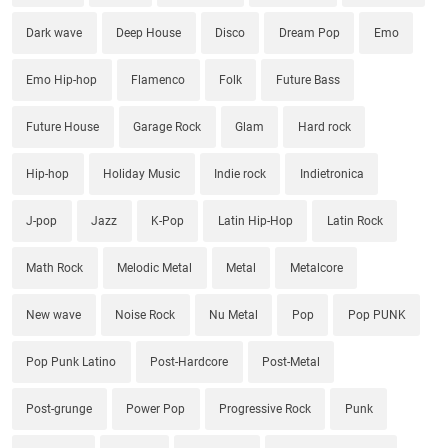
Dark wave
Deep House
Disco
Dream Pop
Emo
Emo Hip-hop
Flamenco
Folk
Future Bass
Future House
Garage Rock
Glam
Hard rock
Hip-hop
Holiday Music
Indie rock
Indietronica
J-pop
Jazz
K-Pop
Latin Hip-Hop
Latin Rock
Math Rock
Melodic Metal
Metal
Metalcore
New wave
Noise Rock
Nu Metal
Pop
Pop PUNK
Pop Punk Latino
Post-Hardcore
Post-Metal
Post-grunge
Power Pop
Progressive Rock
Punk