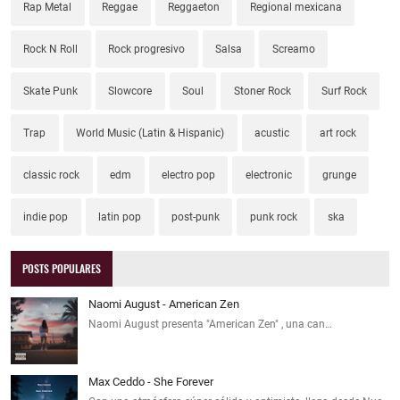
Rap Metal
Reggae
Reggaeton
Regional mexicana
Rock N Roll
Rock progresivo
Salsa
Screamo
Skate Punk
Slowcore
Soul
Stoner Rock
Surf Rock
Trap
World Music (Latin & Hispanic)
acustic
art rock
classic rock
edm
electro pop
electronic
grunge
indie pop
latin pop
post-punk
punk rock
ska
POSTS POPULARES
Naomi August - American Zen
Naomi August presenta "American Zen" , una can…
Max Ceddo - She Forever