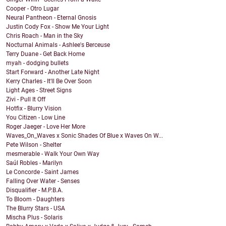
Cooper - Otro Lugar
Neural Pantheon - Eternal Gnosis
Justin Cody Fox - Show Me Your Light
Chris Roach - Man in the Sky
Nocturnal Animals - Ashlee's Berceuse
Terry Duane - Get Back Home
myah - dodging bullets
Start Forward - Another Late Night
Kerry Charles - It'll Be Over Soon
Light Ages - Street Signs
Zivi - Pull It Off
Hotfix - Blurry Vision
You Citizen - Low Line
Roger Jaeger - Love Her More
Waves_On_Waves x Sonic Shades Of Blue x Waves On W...
Pete Wilson - Shelter
mesmerable - Walk Your Own Way
Saúl Robles - Marilyn
Le Concorde - Saint James
Falling Over Water - Senses
Disqualifier - M.P.B.A.
To Bloom - Daughters
The Blurry Stars - USA
Mischa Plus - Solaris