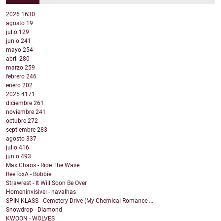
2026
1630
agosto
19
julio
129
junio
241
mayo
254
abril
280
marzo
259
febrero
246
enero
202
2025
4171
diciembre
261
noviembre
241
octubre
272
septiembre
283
agosto
337
julio
416
junio
493
Max Chaos - Ride The Wave
ReeToxA - Bobbie
Strawrest - It Will Soon Be Over
Homeninvisivel - navalhas
SPIN KLASS - Cemetery Drive (My Chemical Romance ...
Snowdrop - Diamond
KWOON - WOLVES