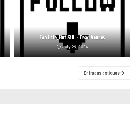
Too Late, But Still - Dead Venues
July 29, 2026
Entradas antiguas