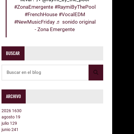
#ZonaEmergente
#RaymiByThePool
#FrenchHouse
#VocalEDM
#NewMusicFriday
♬ sonido original
- Zona Emergente
BUSCAR
ARCHIVO
2026
1630
agosto
19
julio
129
junio
241