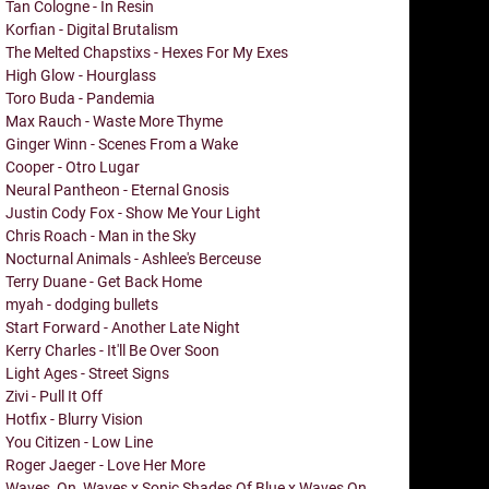
Tan Cologne - In Resin
Korfian - Digital Brutalism
The Melted Chapstixs - Hexes For My Exes
High Glow - Hourglass
Toro Buda - Pandemia
Max Rauch - Waste More Thyme
Ginger Winn - Scenes From a Wake
Cooper - Otro Lugar
Neural Pantheon - Eternal Gnosis
Justin Cody Fox - Show Me Your Light
Chris Roach - Man in the Sky
Nocturnal Animals - Ashlee's Berceuse
Terry Duane - Get Back Home
myah - dodging bullets
Start Forward - Another Late Night
Kerry Charles - It'll Be Over Soon
Light Ages - Street Signs
Zivi - Pull It Off
Hotfix - Blurry Vision
You Citizen - Low Line
Roger Jaeger - Love Her More
Waves_On_Waves x Sonic Shades Of Blue x Waves On