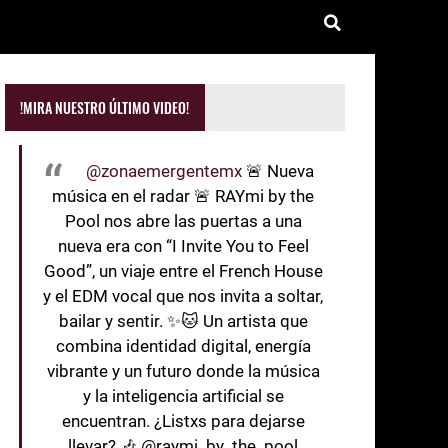
!MIRA NUESTRO ÚLTIMO VIDEO!
@zonaemergentemx
🚨 Nueva
música en el radar 🚨 RAYmi by the
Pool nos abre las puertas a una
nueva era con “I Invite You to Feel
Good”, un viaje entre el French House
y el EDM vocal que nos invita a soltar,
bailar y sentir. ✨🐱 Un artista que
combina identidad digital, energía
vibrante y un futuro donde la música
y la inteligencia artificial se
encuentran. ¿Listxs para dejarse
llevar? 🎶 @raymi_by_the_pool