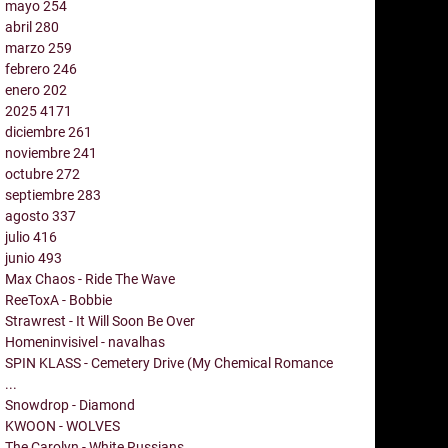
mayo
254
abril
280
marzo
259
febrero
246
enero
202
2025
4171
diciembre
261
noviembre
241
octubre
272
septiembre
283
agosto
337
julio
416
junio
493
Max Chaos - Ride The Wave
ReeToxA - Bobbie
Strawrest - It Will Soon Be Over
Homeninvisivel - navalhas
SPIN KLASS - Cemetery Drive (My Chemical Romance
...
Snowdrop - Diamond
KWOON - WOLVES
The Carolyn - White Russians