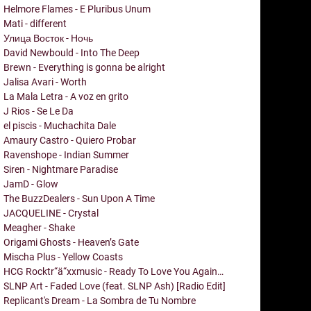
Helmore Flames - E Pluribus Unum
Mati - different
Улица Восток - Ночь
David Newbould - Into The Deep
Brewn - Everything is gonna be alright
Jalisa Avari - Worth
La Mala Letra - A voz en grito
J Rios - Se Le Da
el piscis - Muchachita Dale
Amaury Castro - Quiero Probar
Ravenshope - Indian Summer
Siren - Nightmare Paradise
JamD - Glow
The BuzzDealers - Sun Upon A Time
JACQUELINE - Crystal
Meagher - Shake
Origami Ghosts - Heaven’s Gate
Mischa Plus - Yellow Coasts
HCG Rocktr“ä“xxmusic - Ready To Love You Again…
SLNP Art - Faded Love (feat. SLNP Ash) [Radio Edit]
Replicant's Dream - La Sombra de Tu Nombre