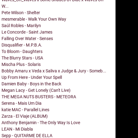
W...
Pete Wilson - Shelter
mesmerable - Walk Your Own Way
Saúl Robles - Marilyn
Le Concorde - Saint James
Falling Over Water - Senses
Disqualifier - M.P.B.A.
To Bloom - Daughters
The Blurry Stars - USA
Mischa Plus - Solaris
Bobby Amaru x Veda x Saliva x Judge & Jury - Someb...
Up From Here - Under Your Spell
Damien Baby - Boys in the Back
Megan Lacy - Get Lonely (Can't Live)
THE MEGA NUTS BUSTERS - METEORA
Serena - Mais Um Dia
katie MAC - Parallel Lines
Zarza - El Viaje (ALBUM)
Anthony Benjamin - The Only Way Is Love
LEAN - Mi Diabla
Sepp - QUITARME DE ELLA