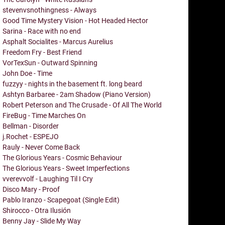
stevenvsnothingness - Always
Good Time Mystery Vision - Hot Headed Hector
Sarina - Race with no end
Asphalt Socialites - Marcus Aurelius
Freedom Fry - Best Friend
VorTexSun - Outward Spinning
John Doe - Time
fuzzyy - nights in the basement ft. long beard
Ashtyn Barbaree - 2am Shadow (Piano Version)
Robert Peterson and The Crusade - Of All The World
FireBug - Time Marches On
Bellman - Disorder
j.Rochet - ESPEJO
Rauly - Never Come Back
The Glorious Years - Cosmic Behaviour
The Glorious Years - Sweet Imperfections
vverevvolf - Laughing Til I Cry
Disco Mary - Proof
Pablo Iranzo - Scapegoat (Single Edit)
Shirocco - Otra Ilusión
Benny Jay - Slide My Way