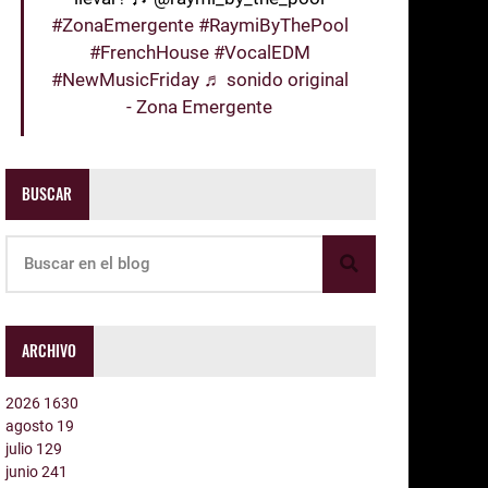
#ZonaEmergente
#RaymiByThePool
#FrenchHouse
#VocalEDM
#NewMusicFriday
♬ sonido original
- Zona Emergente
BUSCAR
ARCHIVO
2026
1630
agosto
19
julio
129
junio
241