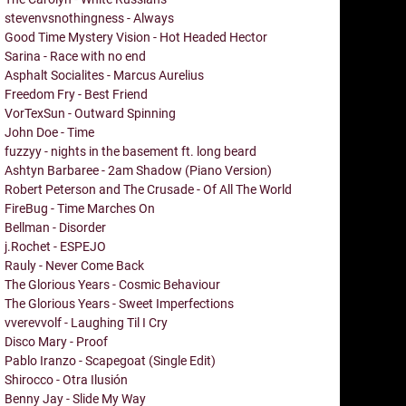
stevenvsnothingness - Always
Good Time Mystery Vision - Hot Headed Hector
Sarina - Race with no end
Asphalt Socialites - Marcus Aurelius
Freedom Fry - Best Friend
VorTexSun - Outward Spinning
John Doe - Time
fuzzyy - nights in the basement ft. long beard
Ashtyn Barbaree - 2am Shadow (Piano Version)
Robert Peterson and The Crusade - Of All The World
FireBug - Time Marches On
Bellman - Disorder
j.Rochet - ESPEJO
Rauly - Never Come Back
The Glorious Years - Cosmic Behaviour
The Glorious Years - Sweet Imperfections
vverevvolf - Laughing Til I Cry
Disco Mary - Proof
Pablo Iranzo - Scapegoat (Single Edit)
Shirocco - Otra Ilusión
Benny Jay - Slide My Way