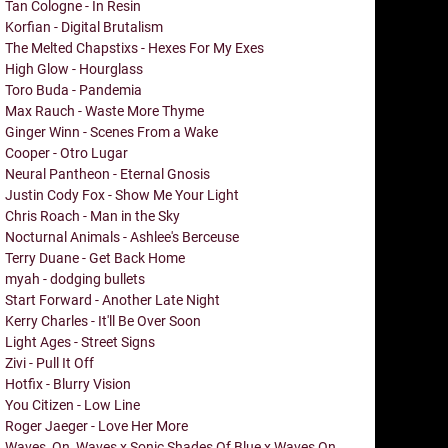
Tan Cologne - In Resin
Korfian - Digital Brutalism
The Melted Chapstixs - Hexes For My Exes
High Glow - Hourglass
Toro Buda - Pandemia
Max Rauch - Waste More Thyme
Ginger Winn - Scenes From a Wake
Cooper - Otro Lugar
Neural Pantheon - Eternal Gnosis
Justin Cody Fox - Show Me Your Light
Chris Roach - Man in the Sky
Nocturnal Animals - Ashlee's Berceuse
Terry Duane - Get Back Home
myah - dodging bullets
Start Forward - Another Late Night
Kerry Charles - It'll Be Over Soon
Light Ages - Street Signs
Zivi - Pull It Off
Hotfix - Blurry Vision
You Citizen - Low Line
Roger Jaeger - Love Her More
Waves_On_Waves x Sonic Shades Of Blue x Waves On