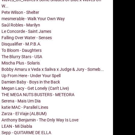
W...
Pete Wilson - Shelter
mesmerable - Walk Your Own Way
Saúl Robles - Marilyn
Le Concorde - Saint James
Falling Over Water - Senses
Disqualifier - M.P.B.A.
To Bloom - Daughters
The Blurry Stars - USA
Mischa Plus - Solaris
Bobby Amaru x Veda x Saliva x Judge & Jury - Someb...
Up From Here - Under Your Spell
Damien Baby - Boys in the Back
Megan Lacy - Get Lonely (Can't Live)
THE MEGA NUTS BUSTERS - METEORA
Serena - Mais Um Dia
katie MAC - Parallel Lines
Zarza - El Viaje (ALBUM)
Anthony Benjamin - The Only Way Is Love
LEAN - Mi Diabla
Sepp - QUITARME DE ELLA