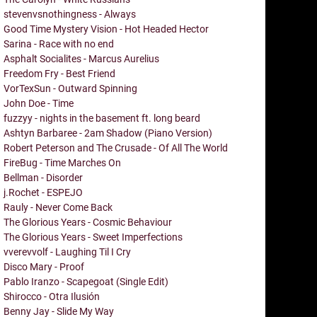
stevenvsnothingness - Always
Good Time Mystery Vision - Hot Headed Hector
Sarina - Race with no end
Asphalt Socialites - Marcus Aurelius
Freedom Fry - Best Friend
VorTexSun - Outward Spinning
John Doe - Time
fuzzyy - nights in the basement ft. long beard
Ashtyn Barbaree - 2am Shadow (Piano Version)
Robert Peterson and The Crusade - Of All The World
FireBug - Time Marches On
Bellman - Disorder
j.Rochet - ESPEJO
Rauly - Never Come Back
The Glorious Years - Cosmic Behaviour
The Glorious Years - Sweet Imperfections
vverevvolf - Laughing Til I Cry
Disco Mary - Proof
Pablo Iranzo - Scapegoat (Single Edit)
Shirocco - Otra Ilusión
Benny Jay - Slide My Way