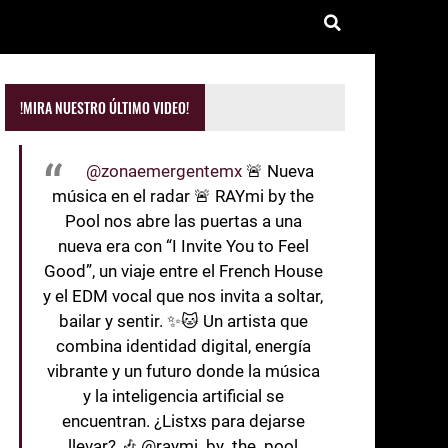
!MIRA NUESTRO ÚLTIMO VIDEO!
@zonaemergentemx
🚨 Nueva
música en el radar 🚨 RAYmi by the
Pool nos abre las puertas a una
nueva era con “I Invite You to Feel
Good”, un viaje entre el French House
y el EDM vocal que nos invita a soltar,
bailar y sentir. ✨🐱 Un artista que
combina identidad digital, energía
vibrante y un futuro donde la música
y la inteligencia artificial se
encuentran. ¿Listxs para dejarse
llevar? 🎶 @raymi_by_the_pool