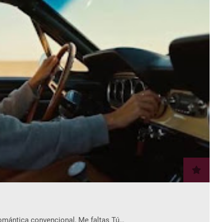
romántica convencional, Me faltas Tú…