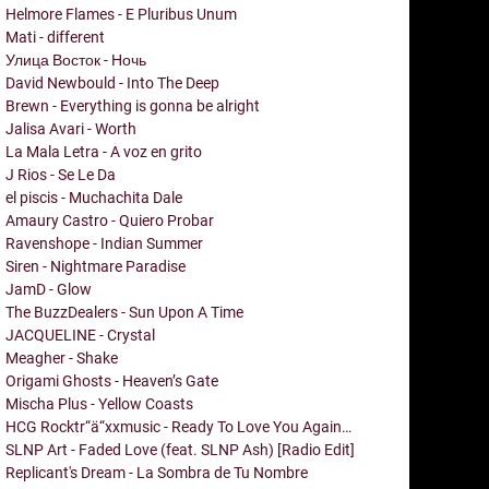
Helmore Flames - E Pluribus Unum
Mati - different
Улица Восток - Ночь
David Newbould - Into The Deep
Brewn - Everything is gonna be alright
Jalisa Avari - Worth
La Mala Letra - A voz en grito
J Rios - Se Le Da
el piscis - Muchachita Dale
Amaury Castro - Quiero Probar
Ravenshope - Indian Summer
Siren - Nightmare Paradise
JamD - Glow
The BuzzDealers - Sun Upon A Time
JACQUELINE - Crystal
Meagher - Shake
Origami Ghosts - Heaven’s Gate
Mischa Plus - Yellow Coasts
HCG Rocktr“ä“xxmusic - Ready To Love You Again…
SLNP Art - Faded Love (feat. SLNP Ash) [Radio Edit]
Replicant's Dream - La Sombra de Tu Nombre