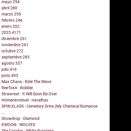
mayo
254
abril
280
marzo
259
febrero
246
enero
202
2025
4171
diciembre
261
noviembre
241
octubre
272
septiembre
283
agosto
337
julio
416
junio
493
Max Chaos - Ride The Wave
ReeToxA - Bobbie
Strawrest - It Will Soon Be Over
Homeninvisivel - navalhas
SPIN KLASS - Cemetery Drive (My Chemical Romance
...
Snowdrop - Diamond
KWOON - WOLVES
The Carolyn - White Russians