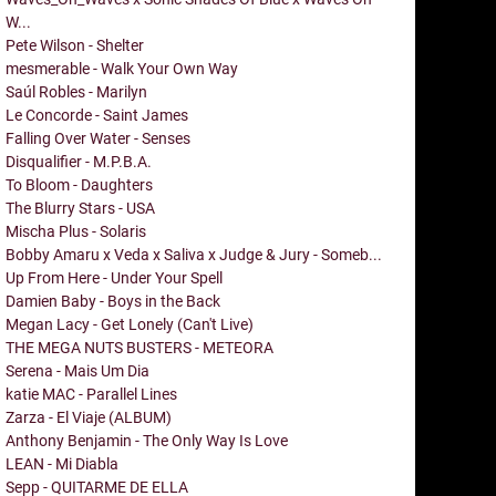
W...
Pete Wilson - Shelter
mesmerable - Walk Your Own Way
Saúl Robles - Marilyn
Le Concorde - Saint James
Falling Over Water - Senses
Disqualifier - M.P.B.A.
To Bloom - Daughters
The Blurry Stars - USA
Mischa Plus - Solaris
Bobby Amaru x Veda x Saliva x Judge & Jury - Someb...
Up From Here - Under Your Spell
Damien Baby - Boys in the Back
Megan Lacy - Get Lonely (Can't Live)
THE MEGA NUTS BUSTERS - METEORA
Serena - Mais Um Dia
katie MAC - Parallel Lines
Zarza - El Viaje (ALBUM)
Anthony Benjamin - The Only Way Is Love
LEAN - Mi Diabla
Sepp - QUITARME DE ELLA