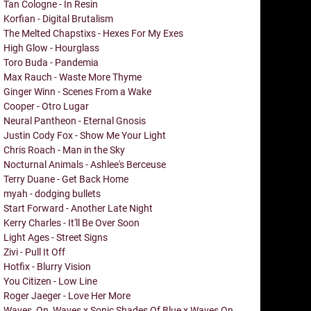
Tan Cologne - In Resin
Korfian - Digital Brutalism
The Melted Chapstixs - Hexes For My Exes
High Glow - Hourglass
Toro Buda - Pandemia
Max Rauch - Waste More Thyme
Ginger Winn - Scenes From a Wake
Cooper - Otro Lugar
Neural Pantheon - Eternal Gnosis
Justin Cody Fox - Show Me Your Light
Chris Roach - Man in the Sky
Nocturnal Animals - Ashlee's Berceuse
Terry Duane - Get Back Home
myah - dodging bullets
Start Forward - Another Late Night
Kerry Charles - It'll Be Over Soon
Light Ages - Street Signs
Zivi - Pull It Off
Hotfix - Blurry Vision
You Citizen - Low Line
Roger Jaeger - Love Her More
Waves_On_Waves x Sonic Shades Of Blue x Waves On