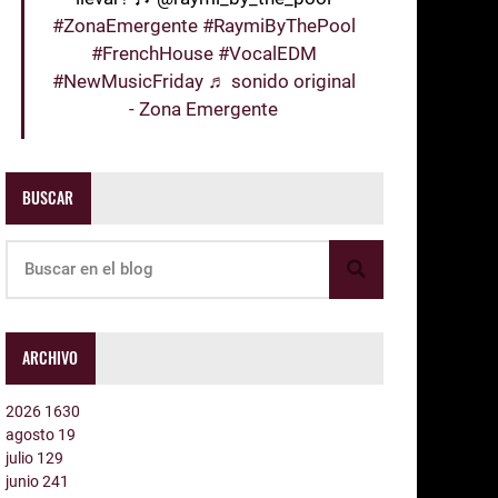
#ZonaEmergente
#RaymiByThePool
#FrenchHouse
#VocalEDM
#NewMusicFriday
♬ sonido original
- Zona Emergente
BUSCAR
ARCHIVO
2026
1630
agosto
19
julio
129
junio
241