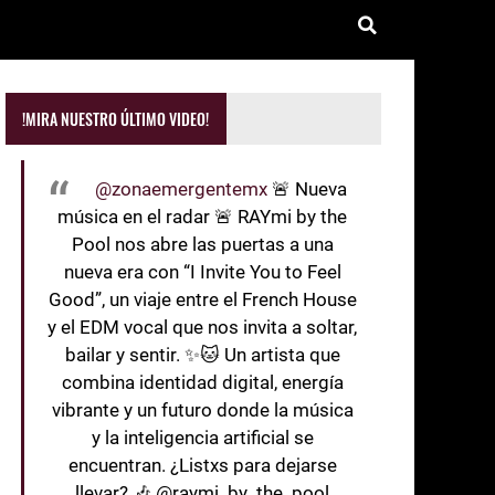
!MIRA NUESTRO ÚLTIMO VIDEO!
@zonaemergentemx
🚨 Nueva
música en el radar 🚨 RAYmi by the
Pool nos abre las puertas a una
nueva era con “I Invite You to Feel
Good”, un viaje entre el French House
y el EDM vocal que nos invita a soltar,
bailar y sentir. ✨🐱 Un artista que
combina identidad digital, energía
vibrante y un futuro donde la música
y la inteligencia artificial se
encuentran. ¿Listxs para dejarse
llevar? 🎶 @raymi_by_the_pool