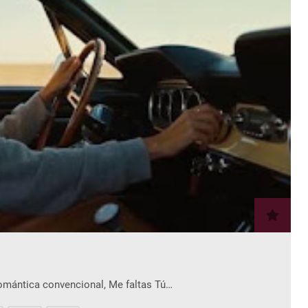
romántica convencional, Me faltas Tú…