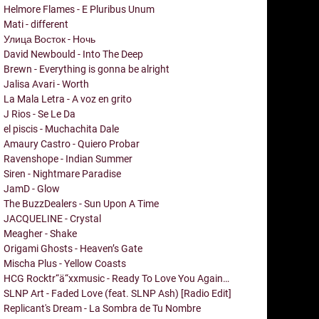
Helmore Flames - E Pluribus Unum
Mati - different
Улица Восток - Ночь
David Newbould - Into The Deep
Brewn - Everything is gonna be alright
Jalisa Avari - Worth
La Mala Letra - A voz en grito
J Rios - Se Le Da
el piscis - Muchachita Dale
Amaury Castro - Quiero Probar
Ravenshope - Indian Summer
Siren - Nightmare Paradise
JamD - Glow
The BuzzDealers - Sun Upon A Time
JACQUELINE - Crystal
Meagher - Shake
Origami Ghosts - Heaven’s Gate
Mischa Plus - Yellow Coasts
HCG Rocktr“ä“xxmusic - Ready To Love You Again…
SLNP Art - Faded Love (feat. SLNP Ash) [Radio Edit]
Replicant's Dream - La Sombra de Tu Nombre