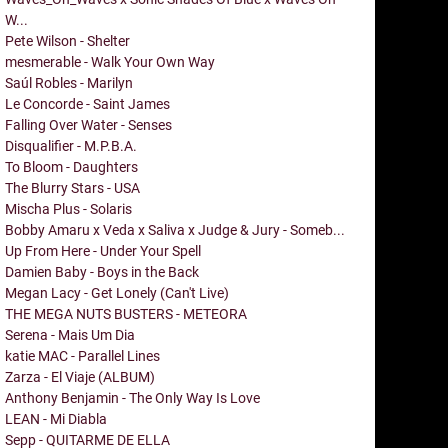
W...
Pete Wilson - Shelter
mesmerable - Walk Your Own Way
Saúl Robles - Marilyn
Le Concorde - Saint James
Falling Over Water - Senses
Disqualifier - M.P.B.A.
To Bloom - Daughters
The Blurry Stars - USA
Mischa Plus - Solaris
Bobby Amaru x Veda x Saliva x Judge & Jury - Someb...
Up From Here - Under Your Spell
Damien Baby - Boys in the Back
Megan Lacy - Get Lonely (Can't Live)
THE MEGA NUTS BUSTERS - METEORA
Serena - Mais Um Dia
katie MAC - Parallel Lines
Zarza - El Viaje (ALBUM)
Anthony Benjamin - The Only Way Is Love
LEAN - Mi Diabla
Sepp - QUITARME DE ELLA