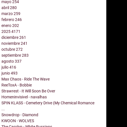
mayo
254
abril
280
marzo
259
febrero
246
enero
202
2025
4171
diciembre
261
noviembre
241
octubre
272
septiembre
283
agosto
337
julio
416
junio
493
Max Chaos - Ride The Wave
ReeToxA - Bobbie
Strawrest - It Will Soon Be Over
Homeninvisivel - navalhas
SPIN KLASS - Cemetery Drive (My Chemical Romance
...
Snowdrop - Diamond
KWOON - WOLVES
The Carolyn - White Russians