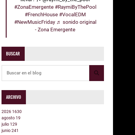
#ZonaEmergente
#RaymiByThePool
#FrenchHouse
#VocalEDM
#NewMusicFriday
♬ sonido original
- Zona Emergente
BUSCAR
ARCHIVO
2026
1630
agosto
19
julio
129
junio
241