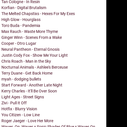
Tan Cologne - In Resin
Korfian - Digital Brutalism
The Melted Chapstixs - Hexes For My Exes
High Glow - Hourglass
Toro Buda - Pandemia
Max Rauch - Waste More Thyme
Ginger Winn - Scenes From a Wake
Cooper - Otro Lugar
Neural Pantheon - Eternal Gnosis
Justin Cody Fox - Show Me Your Light
Chris Roach - Man in the Sky
Nocturnal Animals - Ashlee's Berceuse
Terry Duane - Get Back Home
myah - dodging bullets
Start Forward - Another Late Night
Kerry Charles - It'll Be Over Soon
Light Ages - Street Signs
Zivi - Pull It Off
Hotfix - Blurry Vision
You Citizen - Low Line
Roger Jaeger - Love Her More
Waves_On_Waves x Sonic Shades Of Blue x Waves On