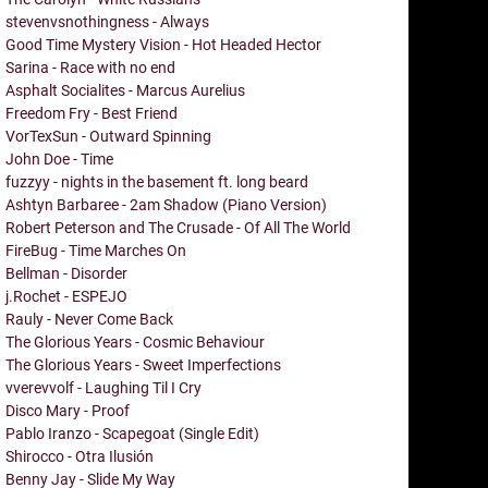
stevenvsnothingness - Always
Good Time Mystery Vision - Hot Headed Hector
Sarina - Race with no end
Asphalt Socialites - Marcus Aurelius
Freedom Fry - Best Friend
VorTexSun - Outward Spinning
John Doe - Time
fuzzyy - nights in the basement ft. long beard
Ashtyn Barbaree - 2am Shadow (Piano Version)
Robert Peterson and The Crusade - Of All The World
FireBug - Time Marches On
Bellman - Disorder
j.Rochet - ESPEJO
Rauly - Never Come Back
The Glorious Years - Cosmic Behaviour
The Glorious Years - Sweet Imperfections
vverevvolf - Laughing Til I Cry
Disco Mary - Proof
Pablo Iranzo - Scapegoat (Single Edit)
Shirocco - Otra Ilusión
Benny Jay - Slide My Way