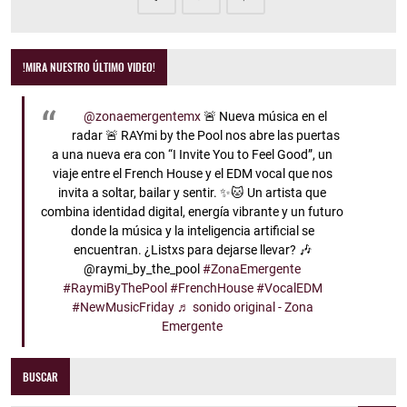
!MIRA NUESTRO ÚLTIMO VIDEO!
@zonaemergentemx
🚨 Nueva música en el
radar 🚨 RAYmi by the Pool nos abre las puertas
a una nueva era con “I Invite You to Feel Good”, un
viaje entre el French House y el EDM vocal que nos
invita a soltar, bailar y sentir. ✨🐱 Un artista que
combina identidad digital, energía vibrante y un futuro
donde la música y la inteligencia artificial se
encuentran. ¿Listxs para dejarse llevar? 🎶
@raymi_by_the_pool
#ZonaEmergente
#RaymiByThePool
#FrenchHouse
#VocalEDM
#NewMusicFriday
♬ sonido original - Zona
Emergente
BUSCAR