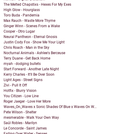
The Melted Chapstixs - Hexes For My Exes
High Glow - Hourglass
Toro Buda - Pandemia
Max Rauch - Waste More Thyme
Ginger Winn - Scenes From a Wake
Cooper - Otro Lugar
Neural Pantheon - Eternal Gnosis
Justin Cody Fox - Show Me Your Light
Chris Roach - Man in the Sky
Nocturnal Animals - Ashlee's Berceuse
Terry Duane - Get Back Home
myah - dodging bullets
Start Forward - Another Late Night
Kerry Charles - It'll Be Over Soon
Light Ages - Street Signs
Zivi - Pull It Off
Hotfix - Blurry Vision
You Citizen - Low Line
Roger Jaeger - Love Her More
Waves_On_Waves x Sonic Shades Of Blue x Waves On W...
Pete Wilson - Shelter
mesmerable - Walk Your Own Way
Saúl Robles - Marilyn
Le Concorde - Saint James
Falling Over Water - Senses