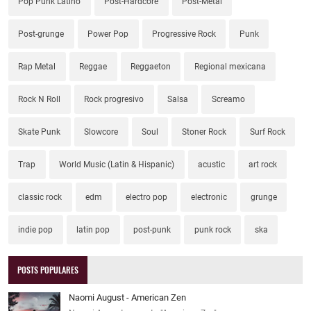
Pop Punk Latino
Post-Hardcore
Post-Metal
Post-grunge
Power Pop
Progressive Rock
Punk
Rap Metal
Reggae
Reggaeton
Regional mexicana
Rock N Roll
Rock progresivo
Salsa
Screamo
Skate Punk
Slowcore
Soul
Stoner Rock
Surf Rock
Trap
World Music (Latin & Hispanic)
acustic
art rock
classic rock
edm
electro pop
electronic
grunge
indie pop
latin pop
post-punk
punk rock
ska
POSTS POPULARES
Naomi August - American Zen