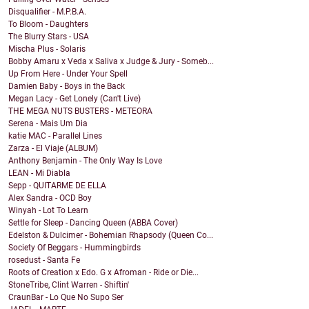
Disqualifier - M.P.B.A.
To Bloom - Daughters
The Blurry Stars - USA
Mischa Plus - Solaris
Bobby Amaru x Veda x Saliva x Judge & Jury - Someb...
Up From Here - Under Your Spell
Damien Baby - Boys in the Back
Megan Lacy - Get Lonely (Can't Live)
THE MEGA NUTS BUSTERS - METEORA
Serena - Mais Um Dia
katie MAC - Parallel Lines
Zarza - El Viaje (ALBUM)
Anthony Benjamin - The Only Way Is Love
LEAN - Mi Diabla
Sepp - QUITARME DE ELLA
Alex Sandra - OCD Boy
Winyah - Lot To Learn
Settle for Sleep - Dancing Queen (ABBA Cover)
Edelston & Dulcimer - Bohemian Rhapsody (Queen Co...
Society Of Beggars - Hummingbirds
rosedust - Santa Fe
Roots of Creation x Edo. G x Afroman - Ride or Die...
StoneTribe, Clint Warren - Shiftin'
CraunBar - Lo Que No Supo Ser