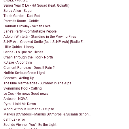
JADEL - MARTE
Senior Year X LA - Hit Squad (feat. Goliath)
Spray Allen - Sugar
Trash Garden - Dad Bod
Parent's Room - Goldie
Hannah Crowley - Selfish Love
Jane's Party - Comfortable People
Adolph White Jr - Standing in the Proving Fires
SLNP Art - Crooked Smile (feat. SLNP Ash) [Radio E...
Little Quirks - Honey
Gerina - Lo Que No Tienes
Crash Through the Floor - North
KJ.exe - Algorithm
Clement Panozzo - Does It Rain ?
Nothin Serious Green Light
Gnomes - Acting Up
The Blue Marmalades - Summer In The Alps
Swimming Pool - Calling
Le Coc - No news Good news
Anteero - NOVA
Pyro - Hold Me Down
World Without Humans - Eclipse
Markus D'Ambrosi - Markus D'Ambrosi & Susann Schön...
dahhuz - error
Soul de Vienne - You'll Be the Light