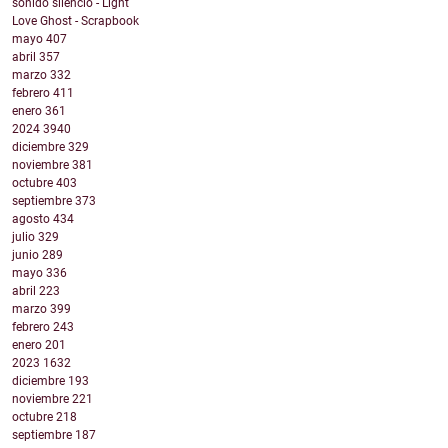
sonido silencio - Light
Love Ghost - Scrapbook
mayo
407
abril
357
marzo
332
febrero
411
enero
361
2024
3940
diciembre
329
noviembre
381
octubre
403
septiembre
373
agosto
434
julio
329
junio
289
mayo
336
abril
223
marzo
399
febrero
243
enero
201
2023
1632
diciembre
193
noviembre
221
octubre
218
septiembre
187