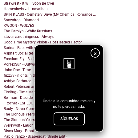
Strawrest - It Will Soon Be Over
Homeninvisivel - navalhas
SPIN KLASS - Cemetery Drive (My Chemical Romance ...
Snowdrop - Diamond
KWOON - WOLVES
The Carolyn - White Russians
stevenvsnothingness - Always
Good Time Mystery Vision - Hot Headed Hector
Sarina - Race with no end
×
Asphalt Socialites - Marcus Aurelius
Freedom Fry - Best Friend
VorTexSun - Outward Spinning
John Doe - Time
fuzzyy - nights in the basement ft. long beard
Ashtyn Barbaree - 2am Shadow (Piano Version)
¡Sigue nuestro
Robert Peterson and The Crusade - Of All The World
blog!
FireBug - Time Marches On
Bellman - Disorder
Únete a la comunidad rockera y
j.Rochet - ESPEJO
no te pierdas nada.
Rauly - Never Come Back
The Glorious Years - Cosmic Behaviour
SÍGUENOS
The Glorious Years - Sweet Imperfections
vverevvolf - Laughing Til I Cry
Disco Mary - Proof
Pablo Iranzo - Scapegoat (Single Edit)