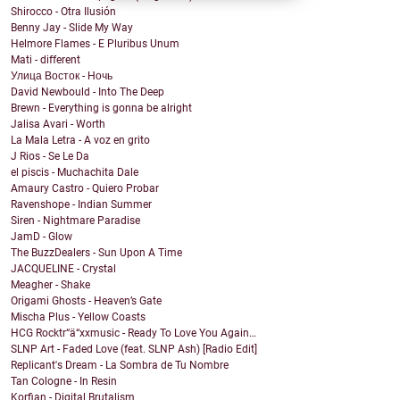
Shirocco - Otra Ilusión
Benny Jay - Slide My Way
Helmore Flames - E Pluribus Unum
Mati - different
Улица Восток - Ночь
David Newbould - Into The Deep
Brewn - Everything is gonna be alright
Jalisa Avari - Worth
La Mala Letra - A voz en grito
J Rios - Se Le Da
el piscis - Muchachita Dale
Amaury Castro - Quiero Probar
Ravenshope - Indian Summer
Siren - Nightmare Paradise
JamD - Glow
The BuzzDealers - Sun Upon A Time
JACQUELINE - Crystal
Meagher - Shake
Origami Ghosts - Heaven’s Gate
Mischa Plus - Yellow Coasts
HCG Rocktr“ä“xxmusic - Ready To Love You Again…
SLNP Art - Faded Love (feat. SLNP Ash) [Radio Edit]
Replicant's Dream - La Sombra de Tu Nombre
Tan Cologne - In Resin
Korfian - Digital Brutalism