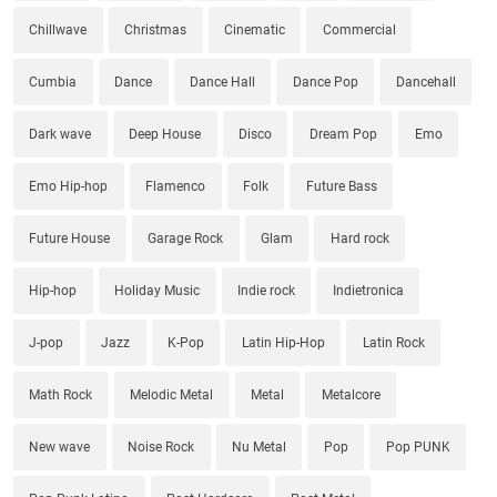
Chillwave
Christmas
Cinematic
Commercial
Cumbia
Dance
Dance Hall
Dance Pop
Dancehall
Dark wave
Deep House
Disco
Dream Pop
Emo
Emo Hip-hop
Flamenco
Folk
Future Bass
Future House
Garage Rock
Glam
Hard rock
Hip-hop
Holiday Music
Indie rock
Indietronica
J-pop
Jazz
K-Pop
Latin Hip-Hop
Latin Rock
Math Rock
Melodic Metal
Metal
Metalcore
New wave
Noise Rock
Nu Metal
Pop
Pop PUNK