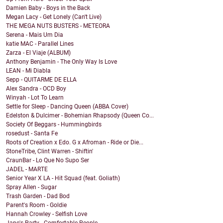
Damien Baby - Boys in the Back
Megan Lacy - Get Lonely (Can't Live)
THE MEGA NUTS BUSTERS - METEORA
Serena - Mais Um Dia
katie MAC - Parallel Lines
Zarza - El Viaje (ALBUM)
Anthony Benjamin - The Only Way Is Love
LEAN - Mi Diabla
Sepp - QUITARME DE ELLA
Alex Sandra - OCD Boy
Winyah - Lot To Learn
Settle for Sleep - Dancing Queen (ABBA Cover)
Edelston & Dulcimer - Bohemian Rhapsody (Queen Co...
Society Of Beggars - Hummingbirds
rosedust - Santa Fe
Roots of Creation x Edo. G x Afroman - Ride or Die...
StoneTribe, Clint Warren - Shiftin'
CraunBar - Lo Que No Supo Ser
JADEL - MARTE
Senior Year X LA - Hit Squad (feat. Goliath)
Spray Allen - Sugar
Trash Garden - Dad Bod
Parent's Room - Goldie
Hannah Crowley - Selfish Love