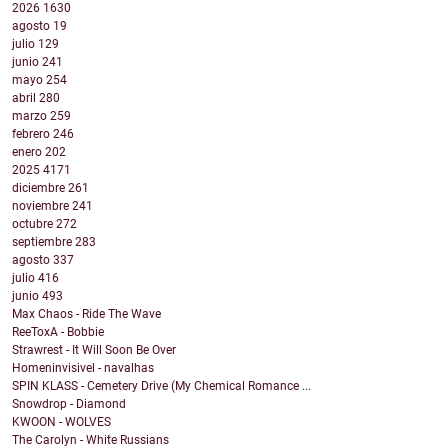
2026
1630
agosto
19
julio
129
junio
241
mayo
254
abril
280
marzo
259
febrero
246
enero
202
2025
4171
diciembre
261
noviembre
241
octubre
272
septiembre
283
agosto
337
julio
416
junio
493
Max Chaos - Ride The Wave
ReeToxA - Bobbie
Strawrest - It Will Soon Be Over
Homeninvisivel - navalhas
SPIN KLASS - Cemetery Drive (My Chemical Romance ...
Snowdrop - Diamond
KWOON - WOLVES
The Carolyn - White Russians