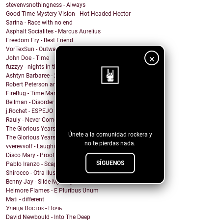
stevenvsnothingness - Always
Good Time Mystery Vision - Hot Headed Hector
Sarina - Race with no end
Asphalt Socialites - Marcus Aurelius
Freedom Fry - Best Friend
VorTexSun - Outward Spinning
×
John Doe - Time
fuzzyy - nights in the basement ft. long beard
Ashtyn Barbaree - 2am Shadow (Piano Version)
Robert Peterson and The Crusade - Of All The World
FireBug - Time Marches On
Bellman - Disorder
¡Sigue nuestro
j.Rochet - ESPEJO
blog!
Rauly - Never Come Back
The Glorious Years - Cosmic Behaviour
Únete a la comunidad rockera y
The Glorious Years - Sweet Imperfections
no te pierdas nada.
vverevvolf - Laughing Til I Cry
Disco Mary - Proof
SÍGUENOS
Pablo Iranzo - Scapegoat (Single Edit)
Shirocco - Otra Ilusión
Benny Jay - Slide My Way
Helmore Flames - E Pluribus Unum
Mati - different
Улица Восток - Ночь
David Newbould - Into The Deep