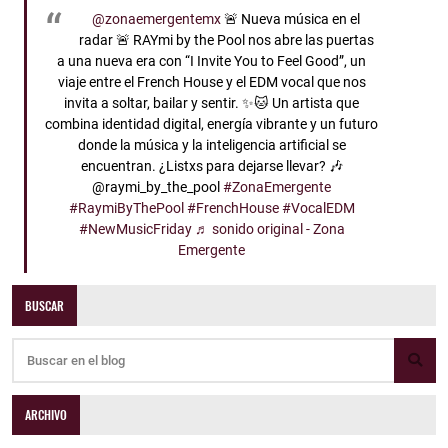
@zonaemergentemx
🚨 Nueva música en el
radar 🚨 RAYmi by the Pool nos abre las puertas
a una nueva era con “I Invite You to Feel Good”, un
viaje entre el French House y el EDM vocal que nos
invita a soltar, bailar y sentir. ✨🐱 Un artista que
combina identidad digital, energía vibrante y un futuro
donde la música y la inteligencia artificial se
encuentran. ¿Listxs para dejarse llevar? 🎶
@raymi_by_the_pool
#ZonaEmergente
#RaymiByThePool
#FrenchHouse
#VocalEDM
#NewMusicFriday
♬ sonido original - Zona
Emergente
BUSCAR
ARCHIVO