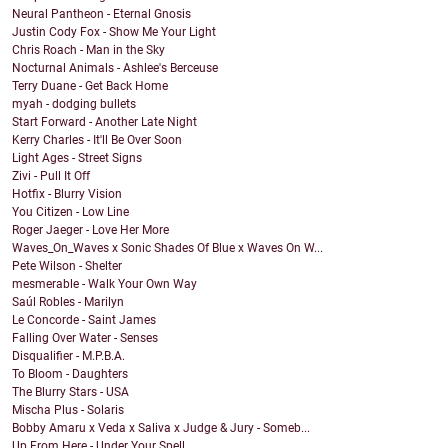
Neural Pantheon - Eternal Gnosis
Justin Cody Fox - Show Me Your Light
Chris Roach - Man in the Sky
Nocturnal Animals - Ashlee's Berceuse
Terry Duane - Get Back Home
myah - dodging bullets
Start Forward - Another Late Night
Kerry Charles - It'll Be Over Soon
Light Ages - Street Signs
Zivi - Pull It Off
Hotfix - Blurry Vision
You Citizen - Low Line
Roger Jaeger - Love Her More
Waves_On_Waves x Sonic Shades Of Blue x Waves On W...
Pete Wilson - Shelter
mesmerable - Walk Your Own Way
Saúl Robles - Marilyn
Le Concorde - Saint James
Falling Over Water - Senses
Disqualifier - M.P.B.A.
To Bloom - Daughters
The Blurry Stars - USA
Mischa Plus - Solaris
Bobby Amaru x Veda x Saliva x Judge & Jury - Someb...
Up From Here - Under Your Spell