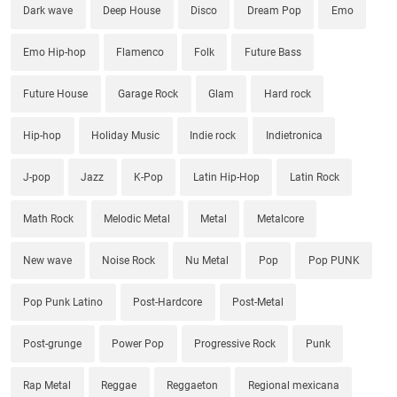
Dark wave
Deep House
Disco
Dream Pop
Emo
Emo Hip-hop
Flamenco
Folk
Future Bass
Future House
Garage Rock
Glam
Hard rock
Hip-hop
Holiday Music
Indie rock
Indietronica
J-pop
Jazz
K-Pop
Latin Hip-Hop
Latin Rock
Math Rock
Melodic Metal
Metal
Metalcore
New wave
Noise Rock
Nu Metal
Pop
Pop PUNK
Pop Punk Latino
Post-Hardcore
Post-Metal
Post-grunge
Power Pop
Progressive Rock
Punk
Rap Metal
Reggae
Reggaeton
Regional mexicana