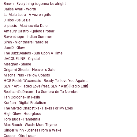
Brewn - Everything is gonna be alright
Jalisa Avari - Worth
La Mala Letra - A voz en grito
J Rios - Se Le Da
el piscis - Muchachita Dale
Amaury Castro - Quiero Probar
Ravenshope - Indian Summer
Siren - Nightmare Paradise
JamD - Glow
The BuzzDealers - Sun Upon A Time
JACQUELINE - Crystal
Meagher - Shake
Origami Ghosts - Heaven’s Gate
Mischa Plus - Yellow Coasts
HCG Rocktr“ä“xxmusic - Ready To Love You Again…
SLNP Art - Faded Love (feat. SLNP Ash) [Radio Edit]
Replicant's Dream - La Sombra de Tu Nombre
Tan Cologne - In Resin
Korfian - Digital Brutalism
The Melted Chapstixs - Hexes For My Exes
High Glow - Hourglass
Toro Buda - Pandemia
Max Rauch - Waste More Thyme
Ginger Winn - Scenes From a Wake
Cooper - Otro Lugar