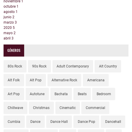
noviembre
1
octubre
1
agosto
1
junio
2
marzo
3
2020
5
mayo
2
abril
3
GÉNEROS
80s Rock
90s Rock
Adult Contemporary
Alt Country
Alt Folk
Alt Pop
Alternative Rock
Americana
Art Pop
Autotune
Bachata
Beats
Bedroom
Chillwave
Christmas
Cinematic
Commercial
Cumbia
Dance
Dance Hall
Dance Pop
Dancehall