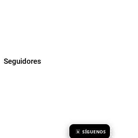
Seguidores
×
SÍGUENOS
Ya te sigo