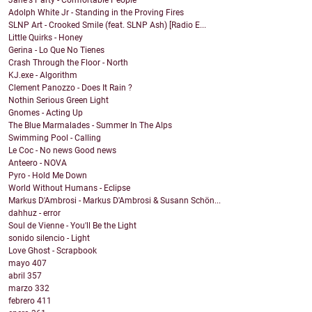
Jane's Party - Comfortable People
Adolph White Jr - Standing in the Proving Fires
SLNP Art - Crooked Smile (feat. SLNP Ash) [Radio E...
Little Quirks - Honey
Gerina - Lo Que No Tienes
Crash Through the Floor - North
KJ.exe - Algorithm
Clement Panozzo - Does It Rain ?
Nothin Serious Green Light
Gnomes - Acting Up
The Blue Marmalades - Summer In The Alps
Swimming Pool - Calling
Le Coc - No news Good news
Anteero - NOVA
Pyro - Hold Me Down
World Without Humans - Eclipse
Markus D'Ambrosi - Markus D'Ambrosi & Susann Schön...
dahhuz - error
Soul de Vienne - You'll Be the Light
sonido silencio - Light
Love Ghost - Scrapbook
mayo
407
abril
357
marzo
332
febrero
411