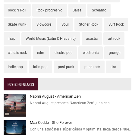
Rock N Roll
Rock progresivo
Salsa
Screamo
Skate Punk
Slowcore
Soul
Stoner Rock
Surf Rock
Trap
World Music (Latin & Hispanic)
acustic
art rock
classic rock
edm
electro pop
electronic
grunge
indie pop
latin pop
post-punk
punk rock
ska
POSTS POPULARES
Naomi August - American Zen
Naomi August presenta "American Zen" , una can…
Max Ceddo - She Forever
Con una atmósfera súper cálida y optimista, llega desde Nue…