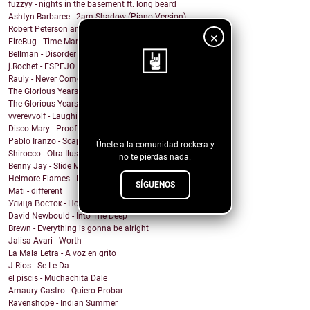
fuzzyy - nights in the basement ft. long beard
Ashtyn Barbaree - 2am Shadow (Piano Version)
Robert Peterson and The Crusade - Of All The World
×
FireBug - Time Marches On
Bellman - Disorder
j.Rochet - ESPEJO
Rauly - Never Come Back
The Glorious Years - Cosmic Behaviour
¡Sigue nuestro
The Glorious Years - Sweet Imperfections
vverevvolf - Laughing Til I Cry
blog!
Disco Mary - Proof
Pablo Iranzo - Scapegoat (Single Edit)
Únete a la comunidad rockera y
Shirocco - Otra Ilusión
no te pierdas nada.
Benny Jay - Slide My Way
Helmore Flames - E Pluribus Unum
SÍGUENOS
Mati - different
Улица Восток - Ночь
David Newbould - Into The Deep
Brewn - Everything is gonna be alright
Jalisa Avari - Worth
La Mala Letra - A voz en grito
J Rios - Se Le Da
el piscis - Muchachita Dale
Amaury Castro - Quiero Probar
Ravenshope - Indian Summer