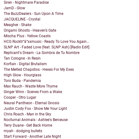
Siren - Nightmare Paradise
JamD - Glow
The BuzzDealers - Sun Upon A Time
JACQUELINE - Crystal
Meagher - Shake
Origami Ghosts - Heaven’s Gate
Mischa Plus - Yellow Coasts
HCG Rocktr“ä“xxmusic - Ready To Love You Again…
SLNP Art - Faded Love (feat. SLNP Ash) [Radio Edit]
Replicant's Dream - La Sombra de Tu Nombre
Tan Cologne - In Resin
Korfian - Digital Brutalism
The Melted Chapstixs - Hexes For My Exes
High Glow - Hourglass
Toro Buda - Pandemia
Max Rauch - Waste More Thyme
Ginger Winn - Scenes From a Wake
Cooper - Otro Lugar
Neural Pantheon - Eternal Gnosis
Justin Cody Fox - Show Me Your Light
Chris Roach - Man in the Sky
Nocturnal Animals - Ashlee's Berceuse
Terry Duane - Get Back Home
myah - dodging bullets
Start Forward - Another Late Night