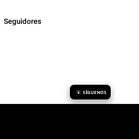
Seguidores
×
SÍGUENOS
Ya te sigo