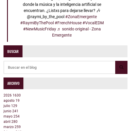
donde la música y la inteligencia artificial se
encuentran. ¿Listxs para dejarse llevar? 🎶
@raymi_by_the_pool
#ZonaEmergente
#RaymiByThePool
#FrenchHouse
#VocalEDM
#NewMusicFriday
♬ sonido original - Zona
Emergente
BUSCAR
ARCHIVO
2026
1630
agosto
19
julio
129
junio
241
mayo
254
abril
280
marzo
259