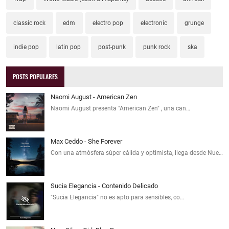
classic rock
edm
electro pop
electronic
grunge
indie pop
latin pop
post-punk
punk rock
ska
POSTS POPULARES
Naomi August - American Zen
Naomi August presenta "American Zen" , una can…
Max Ceddo - She Forever
Con una atmósfera súper cálida y optimista, llega desde Nue…
Sucia Elegancia - Contenido Delicado
"Sucia Elegancia" no es apto para sensibles, co…