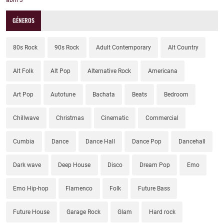
abril
3
GÉNEROS
80s Rock
90s Rock
Adult Contemporary
Alt Country
Alt Folk
Alt Pop
Alternative Rock
Americana
Art Pop
Autotune
Bachata
Beats
Bedroom
Chillwave
Christmas
Cinematic
Commercial
Cumbia
Dance
Dance Hall
Dance Pop
Dancehall
Dark wave
Deep House
Disco
Dream Pop
Emo
Emo Hip-hop
Flamenco
Folk
Future Bass
Future House
Garage Rock
Glam
Hard rock