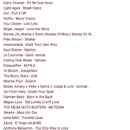
Kerry Charles - It'll Be Over Soon
Light Ages - Street Signs
Zivi - Pull It Off
Hotfix - Blurry Vision
You Citizen - Low Line
Roger Jaeger - Love Her More
Waves_On_Waves x Sonic Shades Of Blue x Waves On W...
Pete Wilson - Shelter
mesmerable - Walk Your Own Way
Saúl Robles - Marilyn
Le Concorde - Saint James
Falling Over Water - Senses
Disqualifier - M.P.B.A.
To Bloom - Daughters
The Blurry Stars - USA
Mischa Plus - Solaris
Bobby Amaru x Veda x Saliva x Judge & Jury - Someb...
Up From Here - Under Your Spell
Damien Baby - Boys in the Back
Megan Lacy - Get Lonely (Can't Live)
THE MEGA NUTS BUSTERS - METEORA
Serena - Mais Um Dia
katie MAC - Parallel Lines
Zarza - El Viaje (ALBUM)
Anthony Benjamin - The Only Way Is Love