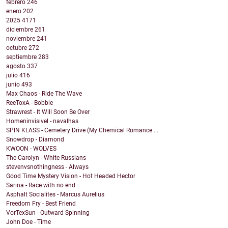
febrero
246
enero
202
2025
4171
diciembre
261
noviembre
241
octubre
272
septiembre
283
agosto
337
julio
416
junio
493
Max Chaos - Ride The Wave
ReeToxA - Bobbie
Strawrest - It Will Soon Be Over
Homeninvisivel - navalhas
SPIN KLASS - Cemetery Drive (My Chemical Romance ...
Snowdrop - Diamond
KWOON - WOLVES
The Carolyn - White Russians
stevenvsnothingness - Always
Good Time Mystery Vision - Hot Headed Hector
Sarina - Race with no end
Asphalt Socialites - Marcus Aurelius
Freedom Fry - Best Friend
VorTexSun - Outward Spinning
John Doe - Time