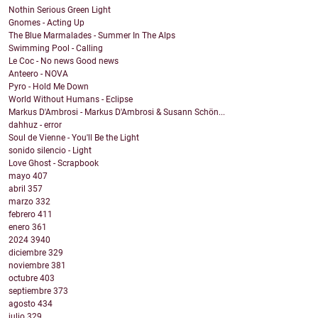
Nothin Serious Green Light
Gnomes - Acting Up
The Blue Marmalades - Summer In The Alps
Swimming Pool - Calling
Le Coc - No news Good news
Anteero - NOVA
Pyro - Hold Me Down
World Without Humans - Eclipse
Markus D'Ambrosi - Markus D'Ambrosi & Susann Schön...
dahhuz - error
Soul de Vienne - You'll Be the Light
sonido silencio - Light
Love Ghost - Scrapbook
mayo
407
abril
357
marzo
332
febrero
411
enero
361
2024
3940
diciembre
329
noviembre
381
octubre
403
septiembre
373
agosto
434
julio
329