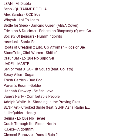
LEAN - Mi Diabla
Sepp - QUITARME DE ELLA
Alex Sandra - OCD Boy
Winyah - Lot To Learn
Settle for Sleep - Dancing Queen (ABBA Cover)
Edelston & Dulcimer - Bohemian Rhapsody (Queen Co...
Society Of Beggars - Hummingbirds
rosedust - Santa Fe
Roots of Creation x Edo. G x Afroman - Ride or Die...
StoneTribe, Clint Warren - Shiftin'
CraunBar - Lo Que No Supo Ser
JADEL - MARTE
Senior Year X LA - Hit Squad (feat. Goliath)
Spray Allen - Sugar
Trash Garden - Dad Bod
Parent's Room - Goldie
Hannah Crowley - Selfish Love
Jane's Party - Comfortable People
Adolph White Jr - Standing in the Proving Fires
SLNP Art - Crooked Smile (feat. SLNP Ash) [Radio E...
Little Quirks - Honey
Gerina - Lo Que No Tienes
Crash Through the Floor - North
KJ.exe - Algorithm
Clement Panozzo - Does It Rain ?