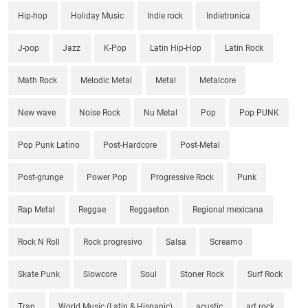
Hip-hop
Holiday Music
Indie rock
Indietronica
J-pop
Jazz
K-Pop
Latin Hip-Hop
Latin Rock
Math Rock
Melodic Metal
Metal
Metalcore
New wave
Noise Rock
Nu Metal
Pop
Pop PUNK
Pop Punk Latino
Post-Hardcore
Post-Metal
Post-grunge
Power Pop
Progressive Rock
Punk
Rap Metal
Reggae
Reggaeton
Regional mexicana
Rock N Roll
Rock progresivo
Salsa
Screamo
Skate Punk
Slowcore
Soul
Stoner Rock
Surf Rock
Trap
World Music (Latin & Hispanic)
acustic
art rock