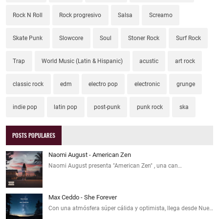
Rock N Roll
Rock progresivo
Salsa
Screamo
Skate Punk
Slowcore
Soul
Stoner Rock
Surf Rock
Trap
World Music (Latin & Hispanic)
acustic
art rock
classic rock
edm
electro pop
electronic
grunge
indie pop
latin pop
post-punk
punk rock
ska
POSTS POPULARES
Naomi August - American Zen
Naomi August presenta "American Zen" , una can…
Max Ceddo - She Forever
Con una atmósfera súper cálida y optimista, llega desde Nue…