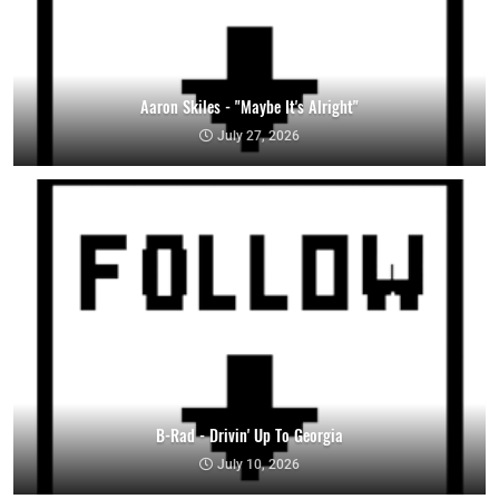
Aaron Skiles - "Maybe It's Alright"
July 27, 2026
B-Rad - Drivin' Up To Georgia
July 10, 2026