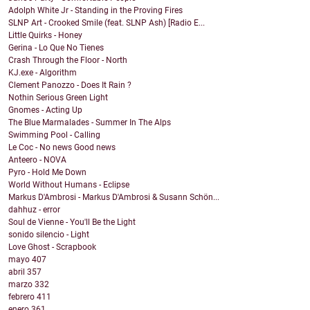
Adolph White Jr - Standing in the Proving Fires
SLNP Art - Crooked Smile (feat. SLNP Ash) [Radio E...
Little Quirks - Honey
Gerina - Lo Que No Tienes
Crash Through the Floor - North
KJ.exe - Algorithm
Clement Panozzo - Does It Rain ?
Nothin Serious Green Light
Gnomes - Acting Up
The Blue Marmalades - Summer In The Alps
Swimming Pool - Calling
Le Coc - No news Good news
Anteero - NOVA
Pyro - Hold Me Down
World Without Humans - Eclipse
Markus D'Ambrosi - Markus D'Ambrosi & Susann Schön...
dahhuz - error
Soul de Vienne - You'll Be the Light
sonido silencio - Light
Love Ghost - Scrapbook
mayo
407
abril
357
marzo
332
febrero
411
enero
361