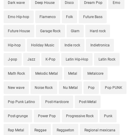
Dark wave
Deep House
Disco
Dream Pop
Emo
Emo Hip-hop
Flamenco
Folk
Future Bass
Future House
Garage Rock
Glam
Hard rock
Hip-hop
Holiday Music
Indie rock
Indietronica
J-pop
Jazz
K-Pop
Latin Hip-Hop
Latin Rock
Math Rock
Melodic Metal
Metal
Metalcore
New wave
Noise Rock
Nu Metal
Pop
Pop PUNK
Pop Punk Latino
Post-Hardcore
Post-Metal
Post-grunge
Power Pop
Progressive Rock
Punk
Rap Metal
Reggae
Reggaeton
Regional mexicana