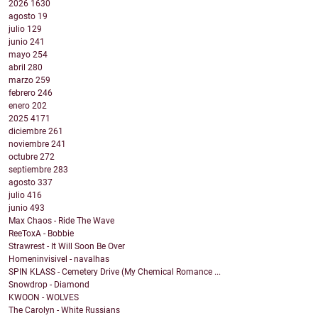
2026
1630
agosto
19
julio
129
junio
241
mayo
254
abril
280
marzo
259
febrero
246
enero
202
2025
4171
diciembre
261
noviembre
241
octubre
272
septiembre
283
agosto
337
julio
416
junio
493
Max Chaos - Ride The Wave
ReeToxA - Bobbie
Strawrest - It Will Soon Be Over
Homeninvisivel - navalhas
SPIN KLASS - Cemetery Drive (My Chemical Romance ...
Snowdrop - Diamond
KWOON - WOLVES
The Carolyn - White Russians