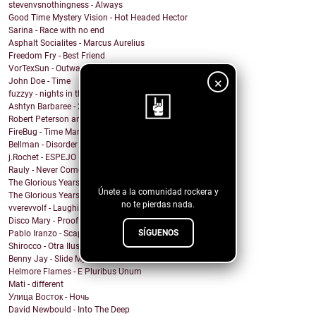
stevenvsnothingness - Always
Good Time Mystery Vision - Hot Headed Hector
Sarina - Race with no end
Asphalt Socialites - Marcus Aurelius
Freedom Fry - Best Friend
VorTexSun - Outward Spinning
×
John Doe - Time
fuzzyy - nights in the basement ft. long beard
Ashtyn Barbaree - 2am Shadow (Piano Version)
Robert Peterson and The Crusade - Of All The World
FireBug - Time Marches On
Bellman - Disorder
¡Sigue nuestro
j.Rochet - ESPEJO
blog!
Rauly - Never Come Back
The Glorious Years - Cosmic Behaviour
Únete a la comunidad rockera y
The Glorious Years - Sweet Imperfections
no te pierdas nada.
vverevvolf - Laughing Til I Cry
Disco Mary - Proof
SÍGUENOS
Pablo Iranzo - Scapegoat (Single Edit)
Shirocco - Otra Ilusión
Benny Jay - Slide My Way
Helmore Flames - E Pluribus Unum
Mati - different
Улица Восток - Ночь
David Newbould - Into The Deep