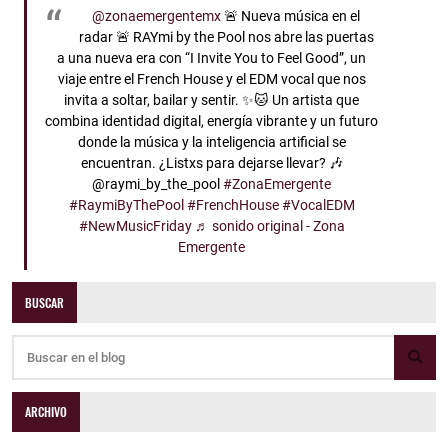
@zonaemergentemx
🚨 Nueva música en el
radar 🚨 RAYmi by the Pool nos abre las puertas
a una nueva era con “I Invite You to Feel Good”, un
viaje entre el French House y el EDM vocal que nos
invita a soltar, bailar y sentir. ✨🐱 Un artista que
combina identidad digital, energía vibrante y un futuro
donde la música y la inteligencia artificial se
encuentran. ¿Listxs para dejarse llevar? 🎶
@raymi_by_the_pool
#ZonaEmergente
#RaymiByThePool
#FrenchHouse
#VocalEDM
#NewMusicFriday
♬ sonido original - Zona
Emergente
BUSCAR
ARCHIVO