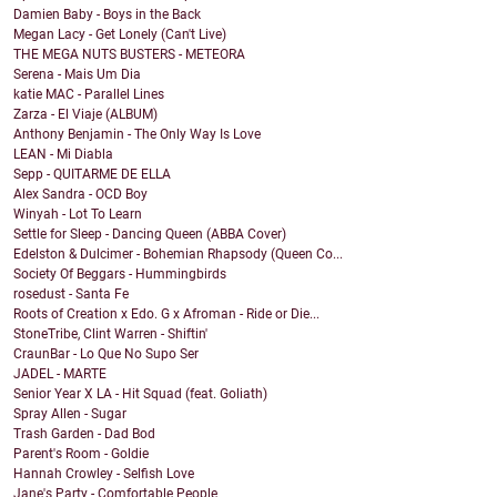
Damien Baby - Boys in the Back
Megan Lacy - Get Lonely (Can't Live)
THE MEGA NUTS BUSTERS - METEORA
Serena - Mais Um Dia
katie MAC - Parallel Lines
Zarza - El Viaje (ALBUM)
Anthony Benjamin - The Only Way Is Love
LEAN - Mi Diabla
Sepp - QUITARME DE ELLA
Alex Sandra - OCD Boy
Winyah - Lot To Learn
Settle for Sleep - Dancing Queen (ABBA Cover)
Edelston & Dulcimer - Bohemian Rhapsody (Queen Co...
Society Of Beggars - Hummingbirds
rosedust - Santa Fe
Roots of Creation x Edo. G x Afroman - Ride or Die...
StoneTribe, Clint Warren - Shiftin'
CraunBar - Lo Que No Supo Ser
JADEL - MARTE
Senior Year X LA - Hit Squad (feat. Goliath)
Spray Allen - Sugar
Trash Garden - Dad Bod
Parent's Room - Goldie
Hannah Crowley - Selfish Love
Jane's Party - Comfortable People