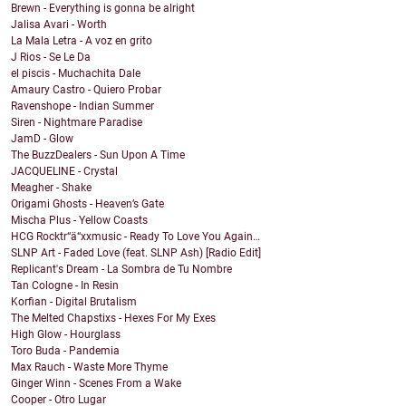
Brewn - Everything is gonna be alright
Jalisa Avari - Worth
La Mala Letra - A voz en grito
J Rios - Se Le Da
el piscis - Muchachita Dale
Amaury Castro - Quiero Probar
Ravenshope - Indian Summer
Siren - Nightmare Paradise
JamD - Glow
The BuzzDealers - Sun Upon A Time
JACQUELINE - Crystal
Meagher - Shake
Origami Ghosts - Heaven’s Gate
Mischa Plus - Yellow Coasts
HCG Rocktr“ä“xxmusic - Ready To Love You Again…
SLNP Art - Faded Love (feat. SLNP Ash) [Radio Edit]
Replicant's Dream - La Sombra de Tu Nombre
Tan Cologne - In Resin
Korfian - Digital Brutalism
The Melted Chapstixs - Hexes For My Exes
High Glow - Hourglass
Toro Buda - Pandemia
Max Rauch - Waste More Thyme
Ginger Winn - Scenes From a Wake
Cooper - Otro Lugar