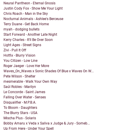
Neural Pantheon - Eternal Gnosis
Justin Cody Fox - Show Me Your Light
Chris Roach - Man in the Sky
Nocturnal Animals - Ashlee's Berceuse
Terry Duane - Get Back Home
myah - dodging bullets
Start Forward - Another Late Night
Kerry Charles - It'll Be Over Soon
Light Ages - Street Signs
Zivi - Pull It Off
Hotfix - Blurry Vision
You Citizen - Low Line
Roger Jaeger - Love Her More
Waves_On_Waves x Sonic Shades Of Blue x Waves On W...
Pete Wilson - Shelter
mesmerable - Walk Your Own Way
Saúl Robles - Marilyn
Le Concorde - Saint James
Falling Over Water - Senses
Disqualifier - M.P.B.A.
To Bloom - Daughters
The Blurry Stars - USA
Mischa Plus - Solaris
Bobby Amaru x Veda x Saliva x Judge & Jury - Someb...
Up From Here - Under Your Spell