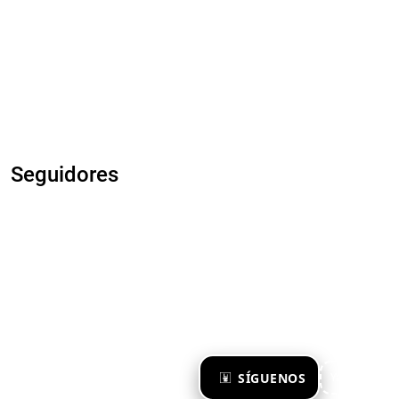
Seguidores
×
SÍGUENOS
Ya te sigo