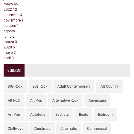
mayo
45
2022
12
diciembre
4
noviembre
1
octubre
1
agosto
1
junio
2
marzo
3
2020
5
mayo
2
abril
3
GÉNEROS
80s Rock
90s Rock
Adult Contemporary
Alt Country
Alt Folk
Alt Pop
Alternative Rock
Americana
Art Pop
Autotune
Bachata
Beats
Bedroom
Chillwave
Christmas
Cinematic
Commercial