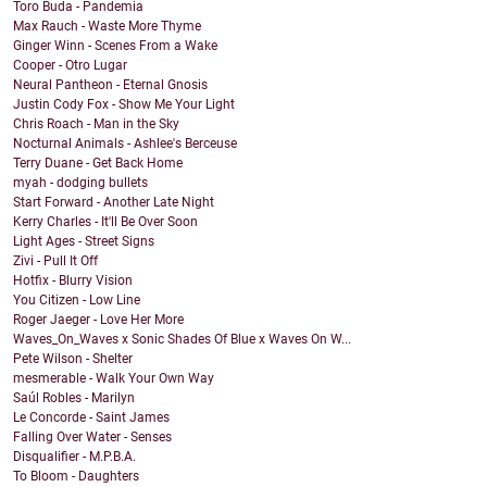
Toro Buda - Pandemia
Max Rauch - Waste More Thyme
Ginger Winn - Scenes From a Wake
Cooper - Otro Lugar
Neural Pantheon - Eternal Gnosis
Justin Cody Fox - Show Me Your Light
Chris Roach - Man in the Sky
Nocturnal Animals - Ashlee's Berceuse
Terry Duane - Get Back Home
myah - dodging bullets
Start Forward - Another Late Night
Kerry Charles - It'll Be Over Soon
Light Ages - Street Signs
Zivi - Pull It Off
Hotfix - Blurry Vision
You Citizen - Low Line
Roger Jaeger - Love Her More
Waves_On_Waves x Sonic Shades Of Blue x Waves On W...
Pete Wilson - Shelter
mesmerable - Walk Your Own Way
Saúl Robles - Marilyn
Le Concorde - Saint James
Falling Over Water - Senses
Disqualifier - M.P.B.A.
To Bloom - Daughters