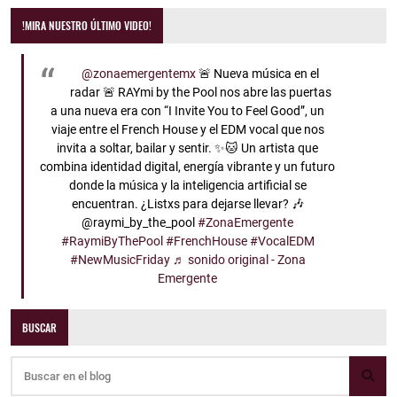
!MIRA NUESTRO ÚLTIMO VIDEO!
@zonaemergentemx
🚨 Nueva música en el
radar 🚨 RAYmi by the Pool nos abre las puertas
a una nueva era con “I Invite You to Feel Good”, un
viaje entre el French House y el EDM vocal que nos
invita a soltar, bailar y sentir. ✨🐱 Un artista que
combina identidad digital, energía vibrante y un futuro
donde la música y la inteligencia artificial se
encuentran. ¿Listxs para dejarse llevar? 🎶
@raymi_by_the_pool
#ZonaEmergente
#RaymiByThePool
#FrenchHouse
#VocalEDM
#NewMusicFriday
♬ sonido original - Zona
Emergente
BUSCAR