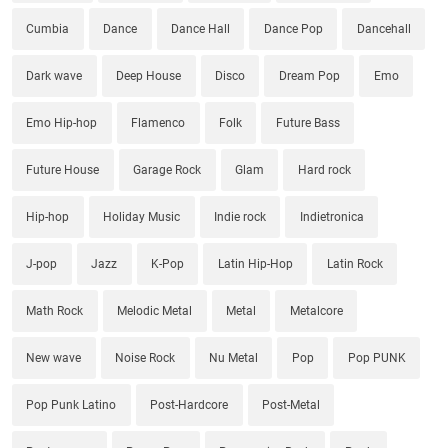
Cumbia
Dance
Dance Hall
Dance Pop
Dancehall
Dark wave
Deep House
Disco
Dream Pop
Emo
Emo Hip-hop
Flamenco
Folk
Future Bass
Future House
Garage Rock
Glam
Hard rock
Hip-hop
Holiday Music
Indie rock
Indietronica
J-pop
Jazz
K-Pop
Latin Hip-Hop
Latin Rock
Math Rock
Melodic Metal
Metal
Metalcore
New wave
Noise Rock
Nu Metal
Pop
Pop PUNK
Pop Punk Latino
Post-Hardcore
Post-Metal