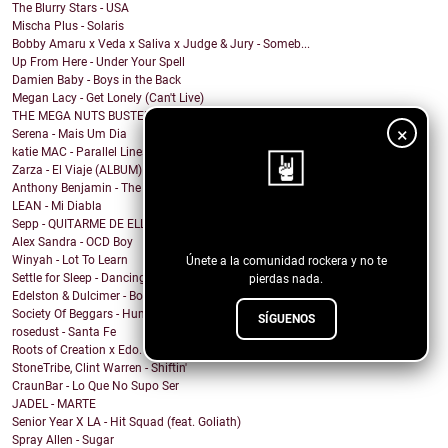
The Blurry Stars - USA
Mischa Plus - Solaris
Bobby Amaru x Veda x Saliva x Judge & Jury - Someb...
Up From Here - Under Your Spell
Damien Baby - Boys in the Back
Megan Lacy - Get Lonely (Can't Live)
THE MEGA NUTS BUSTERS - METEORA
×
Serena - Mais Um Dia
katie MAC - Parallel Lines
Zarza - El Viaje (ALBUM)
Anthony Benjamin - The Only Way Is Love
LEAN - Mi Diabla
Sepp - QUITARME DE ELLA
¡Sigue nuestro blog!
Alex Sandra - OCD Boy
Winyah - Lot To Learn
Únete a la comunidad rockera y no te
Settle for Sleep - Dancing Queen (ABBA Cover)
pierdas nada.
Edelston & Dulcimer - Bohemian Rhapsody (Queen Co...
Society Of Beggars - Hummingbirds
SÍGUENOS
rosedust - Santa Fe
Roots of Creation x Edo. G x Afroman - Ride or Die...
StoneTribe, Clint Warren - Shiftin'
CraunBar - Lo Que No Supo Ser
JADEL - MARTE
Senior Year X LA - Hit Squad (feat. Goliath)
Spray Allen - Sugar