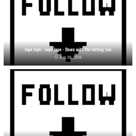
Jupe Jupe - Jupe Jupe - Down with the Setting Sun
July 28, 2026