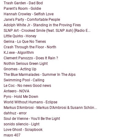
Trash Garden - Dad Bod
Parent's Room - Goldie
Hannah Crowley - Selfish Love
Jane's Party - Comfortable People
Adolph White Jr - Standing in the Proving Fires
SLNP Art - Crooked Smile (feat. SLNP Ash) [Radio E...
Little Quirks - Honey
Gerina - Lo Que No Tienes
Crash Through the Floor - North
KJ.exe - Algorithm
Clement Panozzo - Does It Rain ?
Nothin Serious Green Light
Gnomes - Acting Up
The Blue Marmalades - Summer In The Alps
Swimming Pool - Calling
Le Coc - No news Good news
Anteero - NOVA
Pyro - Hold Me Down
World Without Humans - Eclipse
Markus D'Ambrosi - Markus D'Ambrosi & Susann Schön...
dahhuz - error
Soul de Vienne - You'll Be the Light
sonido silencio - Light
Love Ghost - Scrapbook
mayo
407