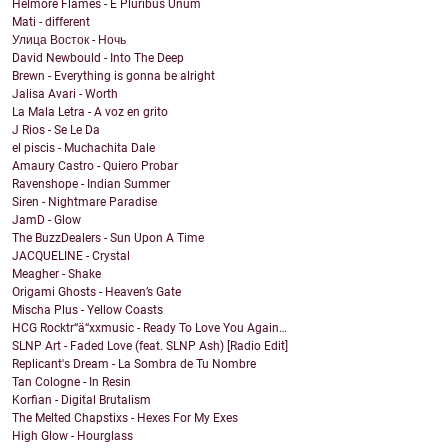
Helmore Flames - E Pluribus Unum
Mati - different
Улица Восток - Ночь
David Newbould - Into The Deep
Brewn - Everything is gonna be alright
Jalisa Avari - Worth
La Mala Letra - A voz en grito
J Rios - Se Le Da
el piscis - Muchachita Dale
Amaury Castro - Quiero Probar
Ravenshope - Indian Summer
Siren - Nightmare Paradise
JamD - Glow
The BuzzDealers - Sun Upon A Time
JACQUELINE - Crystal
Meagher - Shake
Origami Ghosts - Heaven’s Gate
Mischa Plus - Yellow Coasts
HCG Rocktr“ä“xxmusic - Ready To Love You Again…
SLNP Art - Faded Love (feat. SLNP Ash) [Radio Edit]
Replicant's Dream - La Sombra de Tu Nombre
Tan Cologne - In Resin
Korfian - Digital Brutalism
The Melted Chapstixs - Hexes For My Exes
High Glow - Hourglass