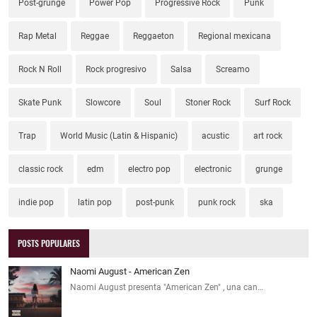
Post-grunge
Power Pop
Progressive Rock
Punk
Rap Metal
Reggae
Reggaeton
Regional mexicana
Rock N Roll
Rock progresivo
Salsa
Screamo
Skate Punk
Slowcore
Soul
Stoner Rock
Surf Rock
Trap
World Music (Latin & Hispanic)
acustic
art rock
classic rock
edm
electro pop
electronic
grunge
indie pop
latin pop
post-punk
punk rock
ska
POSTS POPULARES
Naomi August - American Zen
Naomi August presenta "American Zen" , una can…