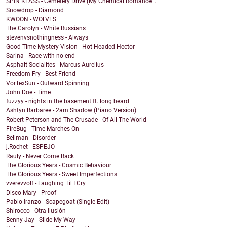
SPIN KLASS - Cemetery Drive (My Chemical Romance ...
Snowdrop - Diamond
KWOON - WOLVES
The Carolyn - White Russians
stevenvsnothingness - Always
Good Time Mystery Vision - Hot Headed Hector
Sarina - Race with no end
Asphalt Socialites - Marcus Aurelius
Freedom Fry - Best Friend
VorTexSun - Outward Spinning
John Doe - Time
fuzzyy - nights in the basement ft. long beard
Ashtyn Barbaree - 2am Shadow (Piano Version)
Robert Peterson and The Crusade - Of All The World
FireBug - Time Marches On
Bellman - Disorder
j.Rochet - ESPEJO
Rauly - Never Come Back
The Glorious Years - Cosmic Behaviour
The Glorious Years - Sweet Imperfections
vverevvolf - Laughing Til I Cry
Disco Mary - Proof
Pablo Iranzo - Scapegoat (Single Edit)
Shirocco - Otra Ilusión
Benny Jay - Slide My Way