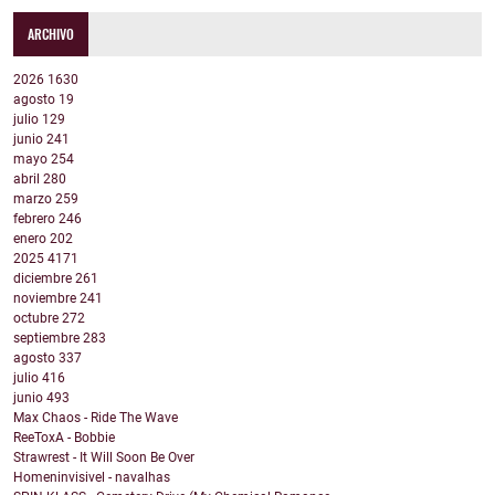
ARCHIVO
2026
1630
agosto
19
julio
129
junio
241
mayo
254
abril
280
marzo
259
febrero
246
enero
202
2025
4171
diciembre
261
noviembre
241
octubre
272
septiembre
283
agosto
337
julio
416
junio
493
Max Chaos - Ride The Wave
ReeToxA - Bobbie
Strawrest - It Will Soon Be Over
Homeninvisivel - navalhas