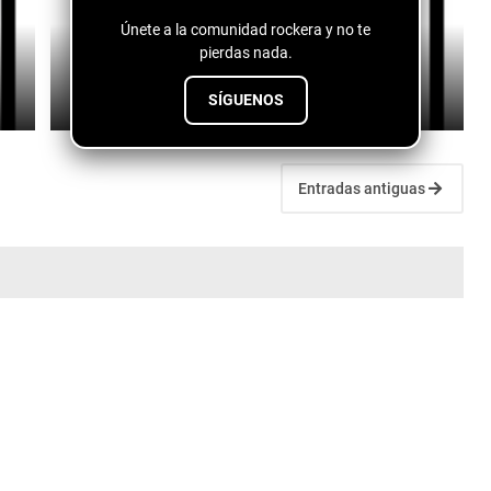
Únete a la comunidad rockera y no te
pierdas nada.
Ru Bradford - Girl Ur so Fine
June 30, 2026
SÍGUENOS
Entradas antiguas