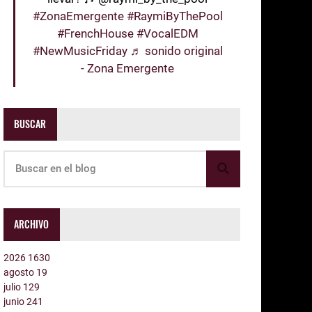
#ZonaEmergente
#RaymiByThePool
#FrenchHouse
#VocalEDM
#NewMusicFriday
♬ sonido original
- Zona Emergente
BUSCAR
ARCHIVO
2026
1630
agosto
19
julio
129
junio
241