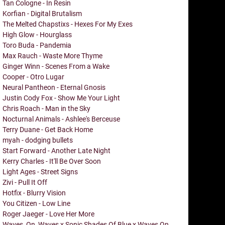
Tan Cologne - In Resin
Korfian - Digital Brutalism
The Melted Chapstixs - Hexes For My Exes
High Glow - Hourglass
Toro Buda - Pandemia
Max Rauch - Waste More Thyme
Ginger Winn - Scenes From a Wake
Cooper - Otro Lugar
Neural Pantheon - Eternal Gnosis
Justin Cody Fox - Show Me Your Light
Chris Roach - Man in the Sky
Nocturnal Animals - Ashlee's Berceuse
Terry Duane - Get Back Home
myah - dodging bullets
Start Forward - Another Late Night
Kerry Charles - It'll Be Over Soon
Light Ages - Street Signs
Zivi - Pull It Off
Hotfix - Blurry Vision
You Citizen - Low Line
Roger Jaeger - Love Her More
Waves_On_Waves x Sonic Shades Of Blue x Waves On