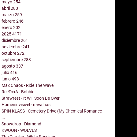
mayo
254
abril
280
marzo
259
febrero
246
enero
202
2025
4171
diciembre
261
noviembre
241
octubre
272
septiembre
283
agosto
337
julio
416
junio
493
Max Chaos - Ride The Wave
ReeToxA - Bobbie
Strawrest - It Will Soon Be Over
Homeninvisivel - navalhas
SPIN KLASS - Cemetery Drive (My Chemical Romance
...
Snowdrop - Diamond
KWOON - WOLVES
The Carolyn - White Russians