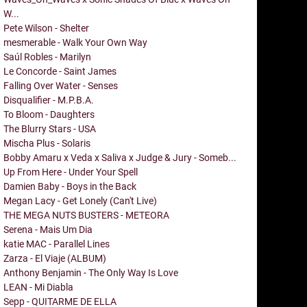
W...
Pete Wilson - Shelter
mesmerable - Walk Your Own Way
Saúl Robles - Marilyn
Le Concorde - Saint James
Falling Over Water - Senses
Disqualifier - M.P.B.A.
To Bloom - Daughters
The Blurry Stars - USA
Mischa Plus - Solaris
Bobby Amaru x Veda x Saliva x Judge & Jury - Someb...
Up From Here - Under Your Spell
Damien Baby - Boys in the Back
Megan Lacy - Get Lonely (Can't Live)
THE MEGA NUTS BUSTERS - METEORA
Serena - Mais Um Dia
katie MAC - Parallel Lines
Zarza - El Viaje (ALBUM)
Anthony Benjamin - The Only Way Is Love
LEAN - Mi Diabla
Sepp - QUITARME DE ELLA