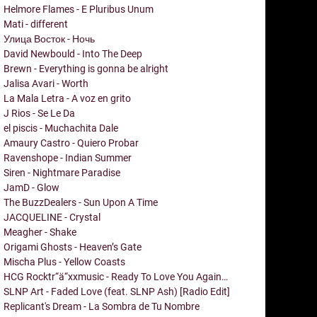
Helmore Flames - E Pluribus Unum
Mati - different
Улица Восток - Ночь
David Newbould - Into The Deep
Brewn - Everything is gonna be alright
Jalisa Avari - Worth
La Mala Letra - A voz en grito
J Rios - Se Le Da
el piscis - Muchachita Dale
Amaury Castro - Quiero Probar
Ravenshope - Indian Summer
Siren - Nightmare Paradise
JamD - Glow
The BuzzDealers - Sun Upon A Time
JACQUELINE - Crystal
Meagher - Shake
Origami Ghosts - Heaven’s Gate
Mischa Plus - Yellow Coasts
HCG Rocktr“ä“xxmusic - Ready To Love You Again…
SLNP Art - Faded Love (feat. SLNP Ash) [Radio Edit]
Replicant's Dream - La Sombra de Tu Nombre