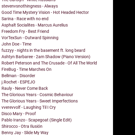
stevenvsnothingness - Always
Good Time Mystery Vision - Hot Headed Hector
Sarina - Race with no end
Asphalt Socialites - Marcus Aurelius
Freedom Fry - Best Friend
VorTexSun - Outward Spinning
John Doe - Time
fuzzyy - nights in the basement ft. long beard
Ashtyn Barbaree - 2am Shadow (Piano Version)
Robert Peterson and The Crusade - Of All The World
FireBug - Time Marches On
Bellman - Disorder
j.Rochet - ESPEJO
Rauly - Never Come Back
The Glorious Years - Cosmic Behaviour
The Glorious Years - Sweet Imperfections
vverevvolf - Laughing Til I Cry
Disco Mary - Proof
Pablo Iranzo - Scapegoat (Single Edit)
Shirocco - Otra Ilusión
Benny Jay - Slide My Way