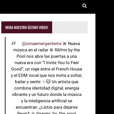
!MIRA NUESTRO ÚLTIMO VIDEO!
@zonaemergentemx
🚨 Nueva
música en el radar 🚨 RAYmi by the
Pool nos abre las puertas a una
nueva era con “I Invite You to Feel
Good”, un viaje entre el French House
y el EDM vocal que nos invita a soltar,
bailar y sentir. ✨🐱 Un artista que
combina identidad digital, energía
vibrante y un futuro donde la música
y la inteligencia artificial se
encuentran. ¿Listxs para dejarse
llevar? 🎶 @raymi_by_the_pool