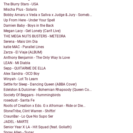
The Blurry Stars - USA
Mischa Plus - Solaris
Bobby Amaru x Veda x Saliva x Judge & Jury - Someb...
Up From Here - Under Your Spell
Damien Baby - Boys in the Back
Megan Lacy - Get Lonely (Can't Live)
THE MEGA NUTS BUSTERS - METEORA
Serena - Mais Um Dia
katie MAC - Parallel Lines
Zarza - El Viaje (ALBUM)
Anthony Benjamin - The Only Way Is Love
LEAN - Mi Diabla
Sepp - QUITARME DE ELLA
Alex Sandra - OCD Boy
Winyah - Lot To Learn
Settle for Sleep - Dancing Queen (ABBA Cover)
Edelston & Dulcimer - Bohemian Rhapsody (Queen Co...
Society Of Beggars - Hummingbirds
rosedust - Santa Fe
Roots of Creation x Edo. G x Afroman - Ride or Die...
StoneTribe, Clint Warren - Shiftin'
CraunBar - Lo Que No Supo Ser
JADEL - MARTE
Senior Year X LA - Hit Squad (feat. Goliath)
Spray Allen - Sugar