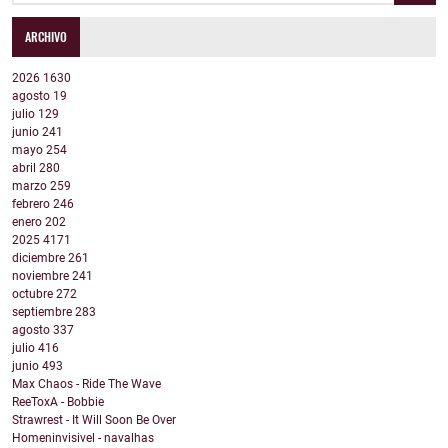
ARCHIVO
2026
1630
agosto
19
julio
129
junio
241
mayo
254
abril
280
marzo
259
febrero
246
enero
202
2025
4171
diciembre
261
noviembre
241
octubre
272
septiembre
283
agosto
337
julio
416
junio
493
Max Chaos - Ride The Wave
ReeToxA - Bobbie
Strawrest - It Will Soon Be Over
Homeninvisivel - navalhas