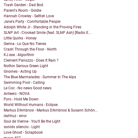
Trash Garden - Dad Bod
Parent's Room - Goldie
Hannah Crowley - Selfish Love
Jane's Party - Comfortable People
Adolph White Jr - Standing in the Proving Fires
SLNP Art - Crooked Smile (feat. SLNP Ash) [Radio E...
Little Quirks - Honey
Gerina - Lo Que No Tienes
Crash Through the Floor - North
KJ.exe - Algorithm
Clement Panozzo - Does It Rain ?
Nothin Serious Green Light
Gnomes - Acting Up
The Blue Marmalades - Summer In The Alps
Swimming Pool - Calling
Le Coc - No news Good news
Anteero - NOVA
Pyro - Hold Me Down
World Without Humans - Eclipse
Markus D'Ambrosi - Markus D'Ambrosi & Susann Schön...
dahhuz - error
Soul de Vienne - You'll Be the Light
sonido silencio - Light
Love Ghost - Scrapbook