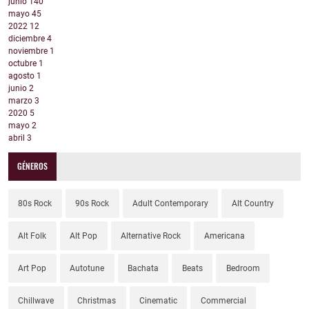
junio
140
mayo
45
2022
12
diciembre
4
noviembre
1
octubre
1
agosto
1
junio
2
marzo
3
2020
5
mayo
2
abril
3
GÉNEROS
80s Rock
90s Rock
Adult Contemporary
Alt Country
Alt Folk
Alt Pop
Alternative Rock
Americana
Art Pop
Autotune
Bachata
Beats
Bedroom
Chillwave
Christmas
Cinematic
Commercial