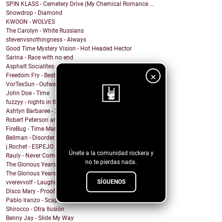
SPIN KLASS - Cemetery Drive (My Chemical Romance ...
Snowdrop - Diamond
KWOON - WOLVES
The Carolyn - White Russians
stevenvsnothingness - Always
Good Time Mystery Vision - Hot Headed Hector
Sarina - Race with no end
Asphalt Socialites - Marcus Aurelius
×
Freedom Fry - Best Friend
VorTexSun - Outward Spinning
John Doe - Time
fuzzyy - nights in the basement ft. long beard
Ashtyn Barbaree - 2am Shadow (Piano Version)
Robert Peterson and The Crusade - Of All The World
¡Sigue nuestro
FireBug - Time Marches On
blog!
Bellman - Disorder
j.Rochet - ESPEJO
Únete a la comunidad rockera y
Rauly - Never Come Back
no te pierdas nada.
The Glorious Years - Cosmic Behaviour
The Glorious Years - Sweet Imperfections
SÍGUENOS
vverevvolf - Laughing Til I Cry
Disco Mary - Proof
Pablo Iranzo - Scapegoat (Single Edit)
Shirocco - Otra Ilusión
Benny Jay - Slide My Way