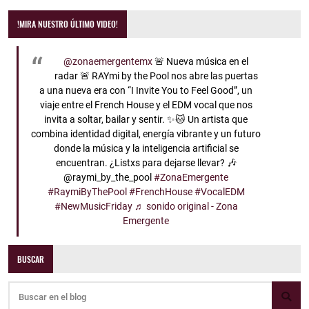
!MIRA NUESTRO ÚLTIMO VIDEO!
@zonaemergentemx
🚨 Nueva música en el
radar 🚨 RAYmi by the Pool nos abre las puertas
a una nueva era con “I Invite You to Feel Good”, un
viaje entre el French House y el EDM vocal que nos
invita a soltar, bailar y sentir. ✨🐱 Un artista que
combina identidad digital, energía vibrante y un futuro
donde la música y la inteligencia artificial se
encuentran. ¿Listxs para dejarse llevar? 🎶
@raymi_by_the_pool
#ZonaEmergente
#RaymiByThePool
#FrenchHouse
#VocalEDM
#NewMusicFriday
♬ sonido original - Zona
Emergente
BUSCAR