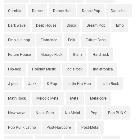
Cumbia
Dance
Dance Hall
Dance Pop
Dancehall
Dark wave
Deep House
Disco
Dream Pop
Emo
Emo Hip-hop
Flamenco
Folk
Future Bass
Future House
Garage Rock
Glam
Hard rock
Hip-hop
Holiday Music
Indie rock
Indietronica
J-pop
Jazz
K-Pop
Latin Hip-Hop
Latin Rock
Math Rock
Melodic Metal
Metal
Metalcore
New wave
Noise Rock
Nu Metal
Pop
Pop PUNK
Pop Punk Latino
Post-Hardcore
Post-Metal