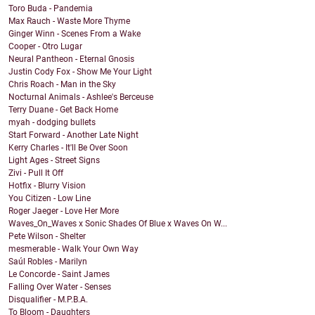
Toro Buda - Pandemia
Max Rauch - Waste More Thyme
Ginger Winn - Scenes From a Wake
Cooper - Otro Lugar
Neural Pantheon - Eternal Gnosis
Justin Cody Fox - Show Me Your Light
Chris Roach - Man in the Sky
Nocturnal Animals - Ashlee's Berceuse
Terry Duane - Get Back Home
myah - dodging bullets
Start Forward - Another Late Night
Kerry Charles - It'll Be Over Soon
Light Ages - Street Signs
Zivi - Pull It Off
Hotfix - Blurry Vision
You Citizen - Low Line
Roger Jaeger - Love Her More
Waves_On_Waves x Sonic Shades Of Blue x Waves On W...
Pete Wilson - Shelter
mesmerable - Walk Your Own Way
Saúl Robles - Marilyn
Le Concorde - Saint James
Falling Over Water - Senses
Disqualifier - M.P.B.A.
To Bloom - Daughters