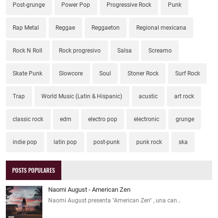
Post-grunge
Power Pop
Progressive Rock
Punk
Rap Metal
Reggae
Reggaeton
Regional mexicana
Rock N Roll
Rock progresivo
Salsa
Screamo
Skate Punk
Slowcore
Soul
Stoner Rock
Surf Rock
Trap
World Music (Latin & Hispanic)
acustic
art rock
classic rock
edm
electro pop
electronic
grunge
indie pop
latin pop
post-punk
punk rock
ska
POSTS POPULARES
Naomi August - American Zen
Naomi August presenta "American Zen" , una can…