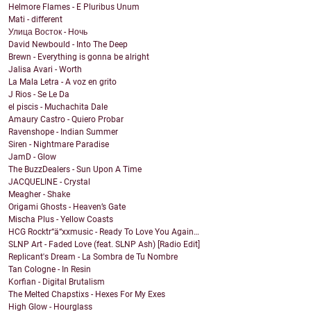
Helmore Flames - E Pluribus Unum
Mati - different
Улица Восток - Ночь
David Newbould - Into The Deep
Brewn - Everything is gonna be alright
Jalisa Avari - Worth
La Mala Letra - A voz en grito
J Rios - Se Le Da
el piscis - Muchachita Dale
Amaury Castro - Quiero Probar
Ravenshope - Indian Summer
Siren - Nightmare Paradise
JamD - Glow
The BuzzDealers - Sun Upon A Time
JACQUELINE - Crystal
Meagher - Shake
Origami Ghosts - Heaven’s Gate
Mischa Plus - Yellow Coasts
HCG Rocktr“ä“xxmusic - Ready To Love You Again…
SLNP Art - Faded Love (feat. SLNP Ash) [Radio Edit]
Replicant's Dream - La Sombra de Tu Nombre
Tan Cologne - In Resin
Korfian - Digital Brutalism
The Melted Chapstixs - Hexes For My Exes
High Glow - Hourglass