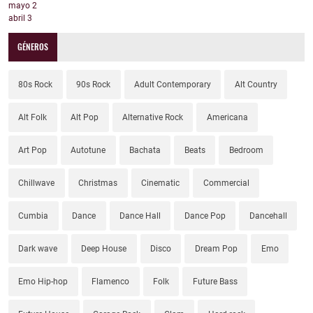
mayo
2
abril
3
GÉNEROS
80s Rock
90s Rock
Adult Contemporary
Alt Country
Alt Folk
Alt Pop
Alternative Rock
Americana
Art Pop
Autotune
Bachata
Beats
Bedroom
Chillwave
Christmas
Cinematic
Commercial
Cumbia
Dance
Dance Hall
Dance Pop
Dancehall
Dark wave
Deep House
Disco
Dream Pop
Emo
Emo Hip-hop
Flamenco
Folk
Future Bass