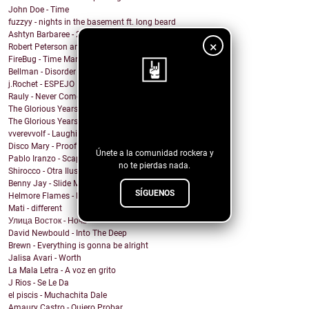
John Doe - Time
fuzzyy - nights in the basement ft. long beard
Ashtyn Barbaree - 2am Shadow (Piano Version)
×
Robert Peterson and The Crusade - Of All The World
FireBug - Time Marches On
Bellman - Disorder
j.Rochet - ESPEJO
Rauly - Never Come Back
¡Sigue nuestro
The Glorious Years - Cosmic Behaviour
The Glorious Years - Sweet Imperfections
blog!
vverevvolf - Laughing Til I Cry
Disco Mary - Proof
Únete a la comunidad rockera y
Pablo Iranzo - Scapegoat (Single Edit)
no te pierdas nada.
Shirocco - Otra Ilusión
Benny Jay - Slide My Way
SÍGUENOS
Helmore Flames - E Pluribus Unum
Mati - different
Улица Восток - Ночь
David Newbould - Into The Deep
Brewn - Everything is gonna be alright
Jalisa Avari - Worth
La Mala Letra - A voz en grito
J Rios - Se Le Da
el piscis - Muchachita Dale
Amaury Castro - Quiero Probar