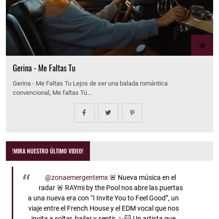
Gerina - Me Faltas Tu
Gerina - Me Faltas Tu Lejos de ser una balada romántica
convencional, Me faltas Tú…
!MIRA NUESTRO ÚLTIMO VIDEO!
@zonaemergentemx
🚨 Nueva música en el
radar 🚨 RAYmi by the Pool nos abre las puertas
a una nueva era con “I Invite You to Feel Good”, un
viaje entre el French House y el EDM vocal que nos
invita a soltar, bailar y sentir. ✨🐱 Un artista que