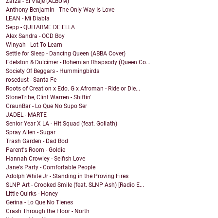
Zarza - El Viaje (ALBUM)
Anthony Benjamin - The Only Way Is Love
LEAN - Mi Diabla
Sepp - QUITARME DE ELLA
Alex Sandra - OCD Boy
Winyah - Lot To Learn
Settle for Sleep - Dancing Queen (ABBA Cover)
Edelston & Dulcimer - Bohemian Rhapsody (Queen Co...
Society Of Beggars - Hummingbirds
rosedust - Santa Fe
Roots of Creation x Edo. G x Afroman - Ride or Die...
StoneTribe, Clint Warren - Shiftin'
CraunBar - Lo Que No Supo Ser
JADEL - MARTE
Senior Year X LA - Hit Squad (feat. Goliath)
Spray Allen - Sugar
Trash Garden - Dad Bod
Parent's Room - Goldie
Hannah Crowley - Selfish Love
Jane's Party - Comfortable People
Adolph White Jr - Standing in the Proving Fires
SLNP Art - Crooked Smile (feat. SLNP Ash) [Radio E...
Little Quirks - Honey
Gerina - Lo Que No Tienes
Crash Through the Floor - North