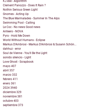
KJ.exe - Algorithm
Clement Panozzo - Does It Rain ?
Nothin Serious Green Light
Gnomes - Acting Up
The Blue Marmalades - Summer In The Alps
Swimming Pool - Calling
Le Coc - No news Good news
Anteero - NOVA
Pyro - Hold Me Down
World Without Humans - Eclipse
Markus D'Ambrosi - Markus D'Ambrosi & Susann Schön...
dahhuz - error
Soul de Vienne - You'll Be the Light
sonido silencio - Light
Love Ghost - Scrapbook
mayo
407
abril
357
marzo
332
febrero
411
enero
361
2024
3940
diciembre
329
noviembre
381
octubre
403
septiembre
373