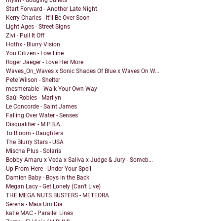
myah - dodging bullets
Start Forward - Another Late Night
Kerry Charles - It'll Be Over Soon
Light Ages - Street Signs
Zivi - Pull It Off
Hotfix - Blurry Vision
You Citizen - Low Line
Roger Jaeger - Love Her More
Waves_On_Waves x Sonic Shades Of Blue x Waves On W...
Pete Wilson - Shelter
mesmerable - Walk Your Own Way
Saúl Robles - Marilyn
Le Concorde - Saint James
Falling Over Water - Senses
Disqualifier - M.P.B.A.
To Bloom - Daughters
The Blurry Stars - USA
Mischa Plus - Solaris
Bobby Amaru x Veda x Saliva x Judge & Jury - Someb...
Up From Here - Under Your Spell
Damien Baby - Boys in the Back
Megan Lacy - Get Lonely (Can't Live)
THE MEGA NUTS BUSTERS - METEORA
Serena - Mais Um Dia
katie MAC - Parallel Lines