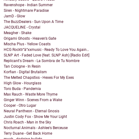
Ravenshope - Indian Summer
Siren - Nightmare Paradise
JamD - Glow
The BuzzDealers - Sun Upon A Time
JACQUELINE - Crystal
Meagher - Shake
Origami Ghosts - Heaven’s Gate
Mischa Plus - Yellow Coasts
HCG Rocktr“ä“xxmusic - Ready To Love You Again…
SLNP Art - Faded Love (feat. SLNP Ash) [Radio Edit]
Replicant's Dream - La Sombra de Tu Nombre
Tan Cologne - In Resin
Korfian - Digital Brutalism
The Melted Chapstixs - Hexes For My Exes
High Glow - Hourglass
Toro Buda - Pandemia
Max Rauch - Waste More Thyme
Ginger Winn - Scenes From a Wake
Cooper - Otro Lugar
Neural Pantheon - Eternal Gnosis
Justin Cody Fox - Show Me Your Light
Chris Roach - Man in the Sky
Nocturnal Animals - Ashlee's Berceuse
Terry Duane - Get Back Home