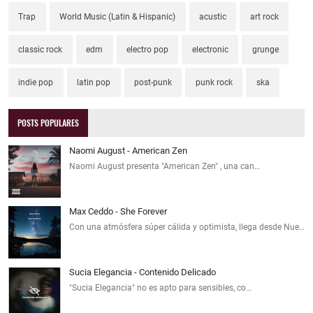
Trap
World Music (Latin & Hispanic)
acustic
art rock
classic rock
edm
electro pop
electronic
grunge
indie pop
latin pop
post-punk
punk rock
ska
POSTS POPULARES
Naomi August - American Zen
Naomi August presenta "American Zen" , una can…
Max Ceddo - She Forever
Con una atmósfera súper cálida y optimista, llega desde Nue…
Sucia Elegancia - Contenido Delicado
"Sucia Elegancia" no es apto para sensibles, co…