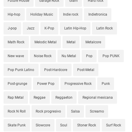
Future House
Garage Rock
Glam
Hard rock
Hip-hop
Holiday Music
Indie rock
Indietronica
J-pop
Jazz
K-Pop
Latin Hip-Hop
Latin Rock
Math Rock
Melodic Metal
Metal
Metalcore
New wave
Noise Rock
Nu Metal
Pop
Pop PUNK
Pop Punk Latino
Post-Hardcore
Post-Metal
Post-grunge
Power Pop
Progressive Rock
Punk
Rap Metal
Reggae
Reggaeton
Regional mexicana
Rock N Roll
Rock progresivo
Salsa
Screamo
Skate Punk
Slowcore
Soul
Stoner Rock
Surf Rock