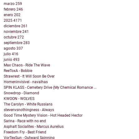
marzo
259
febrero
246
enero
202
2025
4171
diciembre
261
noviembre
241
octubre
272
septiembre
283
agosto
337
julio
416
junio
493
Max Chaos - Ride The Wave
ReeToxA - Bobbie
Strawrest - It Will Soon Be Over
Homeninvisivel - navalhas
SPIN KLASS - Cemetery Drive (My Chemical Romance ...
Snowdrop - Diamond
KWOON - WOLVES
The Carolyn - White Russians
stevenvsnothingness - Always
Good Time Mystery Vision - Hot Headed Hector
Sarina - Race with no end
Asphalt Socialites - Marcus Aurelius
Freedom Fry - Best Friend
VorTexSun - Outward Spinning