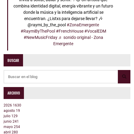
combina identidad digital, energía vibrante y un futuro
donde la música y la inteligencia artificial se
encuentran. ¿Listxs para dejarse llevar? 🎶
@raymi_by_the_pool
#ZonaEmergente
#RaymiByThePool
#FrenchHouse
#VocalEDM
#NewMusicFriday
♬ sonido original - Zona
Emergente
BUSCAR
ARCHIVO
2026
1630
agosto
19
julio
129
junio
241
mayo
254
abril
280