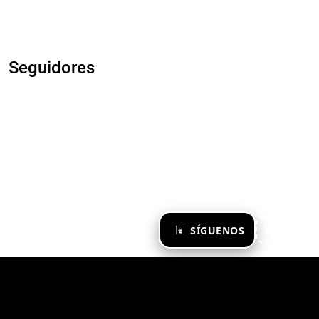
Seguidores
×
SÍGUENOS
Ya te sigo