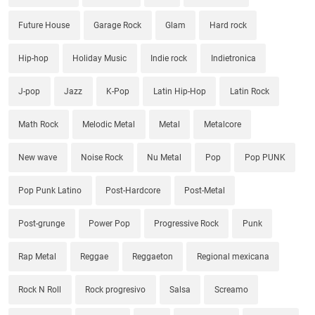
Future House
Garage Rock
Glam
Hard rock
Hip-hop
Holiday Music
Indie rock
Indietronica
J-pop
Jazz
K-Pop
Latin Hip-Hop
Latin Rock
Math Rock
Melodic Metal
Metal
Metalcore
New wave
Noise Rock
Nu Metal
Pop
Pop PUNK
Pop Punk Latino
Post-Hardcore
Post-Metal
Post-grunge
Power Pop
Progressive Rock
Punk
Rap Metal
Reggae
Reggaeton
Regional mexicana
Rock N Roll
Rock progresivo
Salsa
Screamo