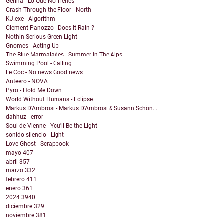
Gerina - Lo Que No Tienes
Crash Through the Floor - North
KJ.exe - Algorithm
Clement Panozzo - Does It Rain ?
Nothin Serious Green Light
Gnomes - Acting Up
The Blue Marmalades - Summer In The Alps
Swimming Pool - Calling
Le Coc - No news Good news
Anteero - NOVA
Pyro - Hold Me Down
World Without Humans - Eclipse
Markus D'Ambrosi - Markus D'Ambrosi & Susann Schön...
dahhuz - error
Soul de Vienne - You'll Be the Light
sonido silencio - Light
Love Ghost - Scrapbook
mayo
407
abril
357
marzo
332
febrero
411
enero
361
2024
3940
diciembre
329
noviembre
381