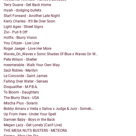
Terry Duane - Get Back Home
myah - dodging bullets
Start Forward - Another Late Night
Kerry Charles - It'll Be Over Soon
Light Ages - Street Signs
Zivi - Pull It Off
Hotfix - Blurry Vision
You Citizen - Low Line
Roger Jaeger - Love Her More
Waves_On_Waves x Sonic Shades Of Blue x Waves On W...
Pete Wilson - Shelter
mesmerable - Walk Your Own Way
Saúl Robles - Marilyn
Le Concorde - Saint James
Falling Over Water - Senses
Disqualifier - M.P.B.A.
To Bloom - Daughters
The Blurry Stars - USA
Mischa Plus - Solaris
Bobby Amaru x Veda x Saliva x Judge & Jury - Someb...
Up From Here - Under Your Spell
Damien Baby - Boys in the Back
Megan Lacy - Get Lonely (Can't Live)
THE MEGA NUTS BUSTERS - METEORA