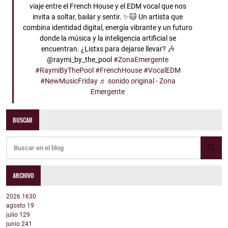
viaje entre el French House y el EDM vocal que nos
invita a soltar, bailar y sentir. ✨🐱 Un artista que
combina identidad digital, energía vibrante y un futuro
donde la música y la inteligencia artificial se
encuentran. ¿Listxs para dejarse llevar? 🎶
@raymi_by_the_pool
#ZonaEmergente
#RaymiByThePool
#FrenchHouse
#VocalEDM
#NewMusicFriday
♬ sonido original - Zona
Emergente
BUSCAR
ARCHIVO
2026
1630
agosto
19
julio
129
junio
241