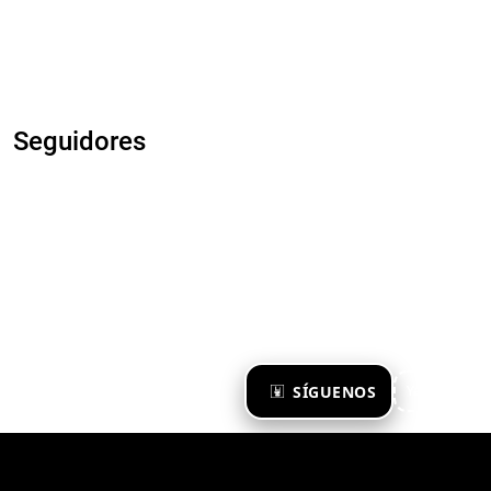
Seguidores
×
SÍGUENOS
Ya te sigo