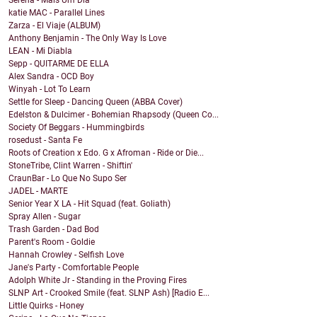
Serena - Mais Um Dia
katie MAC - Parallel Lines
Zarza - El Viaje (ALBUM)
Anthony Benjamin - The Only Way Is Love
LEAN - Mi Diabla
Sepp - QUITARME DE ELLA
Alex Sandra - OCD Boy
Winyah - Lot To Learn
Settle for Sleep - Dancing Queen (ABBA Cover)
Edelston & Dulcimer - Bohemian Rhapsody (Queen Co...
Society Of Beggars - Hummingbirds
rosedust - Santa Fe
Roots of Creation x Edo. G x Afroman - Ride or Die...
StoneTribe, Clint Warren - Shiftin'
CraunBar - Lo Que No Supo Ser
JADEL - MARTE
Senior Year X LA - Hit Squad (feat. Goliath)
Spray Allen - Sugar
Trash Garden - Dad Bod
Parent's Room - Goldie
Hannah Crowley - Selfish Love
Jane's Party - Comfortable People
Adolph White Jr - Standing in the Proving Fires
SLNP Art - Crooked Smile (feat. SLNP Ash) [Radio E...
Little Quirks - Honey