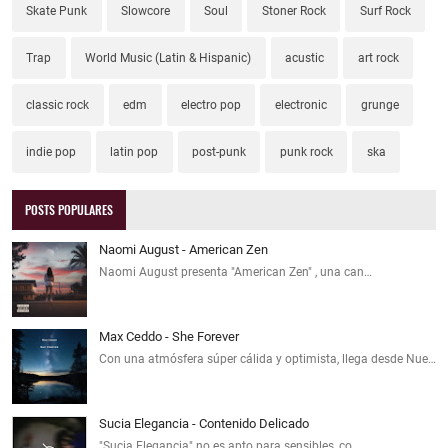
Skate Punk
Slowcore
Soul
Stoner Rock
Surf Rock
Trap
World Music (Latin & Hispanic)
acustic
art rock
classic rock
edm
electro pop
electronic
grunge
indie pop
latin pop
post-punk
punk rock
ska
POSTS POPULARES
Naomi August - American Zen
Naomi August presenta "American Zen" , una can…
Max Ceddo - She Forever
Con una atmósfera súper cálida y optimista, llega desde Nue…
Sucia Elegancia - Contenido Delicado
"Sucia Elegancia" no es apto para sensibles, co…