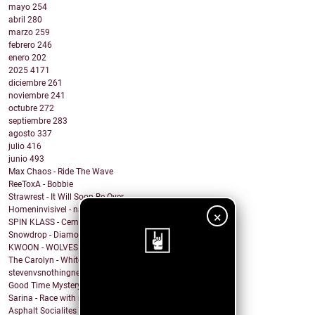
mayo
254
abril
280
marzo
259
febrero
246
enero
202
2025
4171
diciembre
261
noviembre
241
octubre
272
septiembre
283
agosto
337
julio
416
junio
493
Max Chaos - Ride The Wave
ReeToxA - Bobbie
Strawrest - It Will Soon Be Over
Homeninvisivel - navalhas
×
SPIN KLASS - Cemetery Drive (My Chemical Romance ...
Snowdrop - Diamond
KWOON - WOLVES
The Carolyn - White Russians
stevenvsnothingness - Always
¡Sigue nuestro
Good Time Mystery Vision - Hot Headed Hector
Sarina - Race with no end
blog!
Asphalt Socialites - Marcus Aurelius