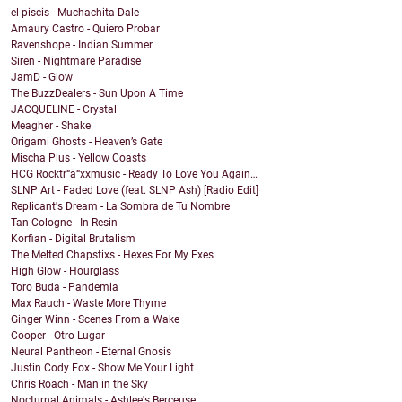
el piscis - Muchachita Dale
Amaury Castro - Quiero Probar
Ravenshope - Indian Summer
Siren - Nightmare Paradise
JamD - Glow
The BuzzDealers - Sun Upon A Time
JACQUELINE - Crystal
Meagher - Shake
Origami Ghosts - Heaven’s Gate
Mischa Plus - Yellow Coasts
HCG Rocktr“ä“xxmusic - Ready To Love You Again…
SLNP Art - Faded Love (feat. SLNP Ash) [Radio Edit]
Replicant's Dream - La Sombra de Tu Nombre
Tan Cologne - In Resin
Korfian - Digital Brutalism
The Melted Chapstixs - Hexes For My Exes
High Glow - Hourglass
Toro Buda - Pandemia
Max Rauch - Waste More Thyme
Ginger Winn - Scenes From a Wake
Cooper - Otro Lugar
Neural Pantheon - Eternal Gnosis
Justin Cody Fox - Show Me Your Light
Chris Roach - Man in the Sky
Nocturnal Animals - Ashlee's Berceuse