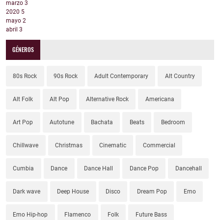
marzo
3
2020
5
mayo
2
abril
3
GÉNEROS
80s Rock
90s Rock
Adult Contemporary
Alt Country
Alt Folk
Alt Pop
Alternative Rock
Americana
Art Pop
Autotune
Bachata
Beats
Bedroom
Chillwave
Christmas
Cinematic
Commercial
Cumbia
Dance
Dance Hall
Dance Pop
Dancehall
Dark wave
Deep House
Disco
Dream Pop
Emo
Emo Hip-hop
Flamenco
Folk
Future Bass