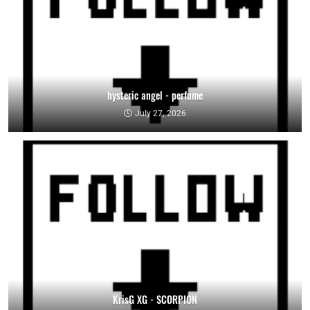
hysteric angel - perfume
July 27, 2026
KrisG XG - SCORPION