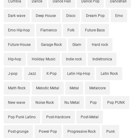
Cumbia
Dance
Dance Hall
Dance Pop
Dancehall
Dark wave
Deep House
Disco
Dream Pop
Emo
Emo Hip-hop
Flamenco
Folk
Future Bass
Future House
Garage Rock
Glam
Hard rock
Hip-hop
Holiday Music
Indie rock
Indietronica
J-pop
Jazz
K-Pop
Latin Hip-Hop
Latin Rock
Math Rock
Melodic Metal
Metal
Metalcore
New wave
Noise Rock
Nu Metal
Pop
Pop PUNK
Pop Punk Latino
Post-Hardcore
Post-Metal
Post-grunge
Power Pop
Progressive Rock
Punk