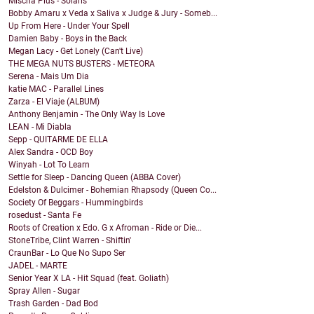
Mischa Plus - Solaris
Bobby Amaru x Veda x Saliva x Judge & Jury - Someb...
Up From Here - Under Your Spell
Damien Baby - Boys in the Back
Megan Lacy - Get Lonely (Can't Live)
THE MEGA NUTS BUSTERS - METEORA
Serena - Mais Um Dia
katie MAC - Parallel Lines
Zarza - El Viaje (ALBUM)
Anthony Benjamin - The Only Way Is Love
LEAN - Mi Diabla
Sepp - QUITARME DE ELLA
Alex Sandra - OCD Boy
Winyah - Lot To Learn
Settle for Sleep - Dancing Queen (ABBA Cover)
Edelston & Dulcimer - Bohemian Rhapsody (Queen Co...
Society Of Beggars - Hummingbirds
rosedust - Santa Fe
Roots of Creation x Edo. G x Afroman - Ride or Die...
StoneTribe, Clint Warren - Shiftin'
CraunBar - Lo Que No Supo Ser
JADEL - MARTE
Senior Year X LA - Hit Squad (feat. Goliath)
Spray Allen - Sugar
Trash Garden - Dad Bod