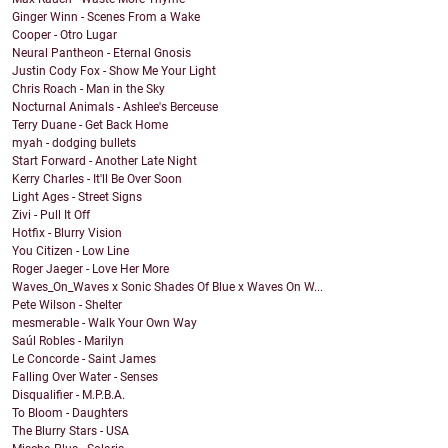
Ginger Winn - Scenes From a Wake
Cooper - Otro Lugar
Neural Pantheon - Eternal Gnosis
Justin Cody Fox - Show Me Your Light
Chris Roach - Man in the Sky
Nocturnal Animals - Ashlee's Berceuse
Terry Duane - Get Back Home
myah - dodging bullets
Start Forward - Another Late Night
Kerry Charles - It'll Be Over Soon
Light Ages - Street Signs
Zivi - Pull It Off
Hotfix - Blurry Vision
You Citizen - Low Line
Roger Jaeger - Love Her More
Waves_On_Waves x Sonic Shades Of Blue x Waves On W...
Pete Wilson - Shelter
mesmerable - Walk Your Own Way
Saúl Robles - Marilyn
Le Concorde - Saint James
Falling Over Water - Senses
Disqualifier - M.P.B.A.
To Bloom - Daughters
The Blurry Stars - USA