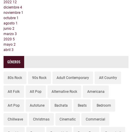
2022
12
diciembre
4
noviembre
1
octubre
1
agosto
1
junio
2
marzo
3
2020
5
mayo
2
abril
3
GÉNEROS
80s Rock
90s Rock
Adult Contemporary
Alt Country
Alt Folk
Alt Pop
Alternative Rock
Americana
Art Pop
Autotune
Bachata
Beats
Bedroom
Chillwave
Christmas
Cinematic
Commercial