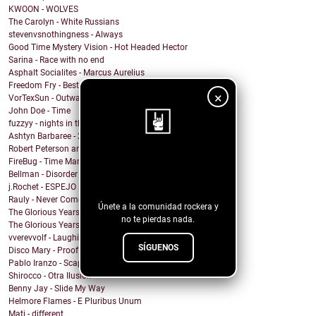
KWOON - WOLVES
The Carolyn - White Russians
stevenvsnothingness - Always
Good Time Mystery Vision - Hot Headed Hector
Sarina - Race with no end
Asphalt Socialites - Marcus Aurelius
Freedom Fry - Best Friend
×
VorTexSun - Outward Spinning
John Doe - Time
fuzzyy - nights in the basement ft. long beard
Ashtyn Barbaree - 2am Shadow (Piano Version)
Robert Peterson and The Crusade - Of All The World
¡Sigue nuestro
FireBug - Time Marches On
Bellman - Disorder
blog!
j.Rochet - ESPEJO
Rauly - Never Come Back
Únete a la comunidad rockera y
The Glorious Years - Cosmic Behaviour
no te pierdas nada.
The Glorious Years - Sweet Imperfections
vverevvolf - Laughing Til I Cry
SÍGUENOS
Disco Mary - Proof
Pablo Iranzo - Scapegoat (Single Edit)
Shirocco - Otra Ilusión
Benny Jay - Slide My Way
Helmore Flames - E Pluribus Unum
Mati - different