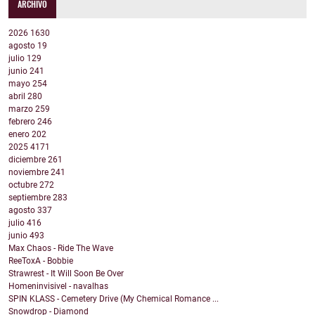
ARCHIVO
2026
1630
agosto
19
julio
129
junio
241
mayo
254
abril
280
marzo
259
febrero
246
enero
202
2025
4171
diciembre
261
noviembre
241
octubre
272
septiembre
283
agosto
337
julio
416
junio
493
Max Chaos - Ride The Wave
ReeToxA - Bobbie
Strawrest - It Will Soon Be Over
Homeninvisivel - navalhas
SPIN KLASS - Cemetery Drive (My Chemical Romance ...
Snowdrop - Diamond