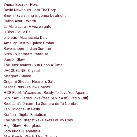
Улица Восток - Ночь
David Newbould - Into The Deep
Brewn - Everything is gonna be alright
Jalisa Avari - Worth
La Mala Letra - A voz en grito
J Rios - Se Le Da
el piscis - Muchachita Dale
Amaury Castro - Quiero Probar
Ravenshope - Indian Summer
Siren - Nightmare Paradise
JamD - Glow
The BuzzDealers - Sun Upon A Time
JACQUELINE - Crystal
Meagher - Shake
Origami Ghosts - Heaven’s Gate
Mischa Plus - Yellow Coasts
HCG Rocktr“ä“xxmusic - Ready To Love You Again…
SLNP Art - Faded Love (feat. SLNP Ash) [Radio Edit]
Replicant's Dream - La Sombra de Tu Nombre
Tan Cologne - In Resin
Korfian - Digital Brutalism
The Melted Chapstixs - Hexes For My Exes
High Glow - Hourglass
Toro Buda - Pandemia
Max Rauch - Waste More Thyme