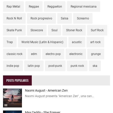
Rap Metal
Reggae
Reggaeton
Regional mexicana
Rock N Roll
Rock progresivo
Salsa
Screamo
Skate Punk
Slowcore
Soul
Stoner Rock
Surf Rock
Trap
World Music (Latin & Hispanic)
acustic
art rock
classic rock
edm
electro pop
electronic
grunge
indie pop
latin pop
post-punk
punk rock
ska
POSTS POPULARES
Naomi August - American Zen
Naomi August presenta "American Zen" , una can…
Max Ceddo - She Forever