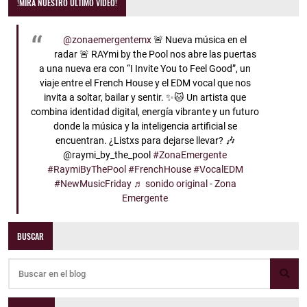
!MIRA NUESTRO ÚLTIMO VIDEO!
@zonaemergentemx
🚨 Nueva música en el
radar 🚨 RAYmi by the Pool nos abre las puertas
a una nueva era con “I Invite You to Feel Good”, un
viaje entre el French House y el EDM vocal que nos
invita a soltar, bailar y sentir. ✨🐱 Un artista que
combina identidad digital, energía vibrante y un futuro
donde la música y la inteligencia artificial se
encuentran. ¿Listxs para dejarse llevar? 🎶
@raymi_by_the_pool
#ZonaEmergente
#RaymiByThePool
#FrenchHouse
#VocalEDM
#NewMusicFriday
♬ sonido original - Zona
Emergente
BUSCAR