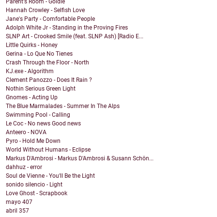
Parent's Room - Goldie
Hannah Crowley - Selfish Love
Jane's Party - Comfortable People
Adolph White Jr - Standing in the Proving Fires
SLNP Art - Crooked Smile (feat. SLNP Ash) [Radio E...
Little Quirks - Honey
Gerina - Lo Que No Tienes
Crash Through the Floor - North
KJ.exe - Algorithm
Clement Panozzo - Does It Rain ?
Nothin Serious Green Light
Gnomes - Acting Up
The Blue Marmalades - Summer In The Alps
Swimming Pool - Calling
Le Coc - No news Good news
Anteero - NOVA
Pyro - Hold Me Down
World Without Humans - Eclipse
Markus D'Ambrosi - Markus D'Ambrosi & Susann Schön...
dahhuz - error
Soul de Vienne - You'll Be the Light
sonido silencio - Light
Love Ghost - Scrapbook
mayo
407
abril
357