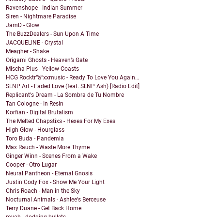
Ravenshope - Indian Summer
Siren - Nightmare Paradise
JamD - Glow
The BuzzDealers - Sun Upon A Time
JACQUELINE - Crystal
Meagher - Shake
Origami Ghosts - Heaven’s Gate
Mischa Plus - Yellow Coasts
HCG Rocktr“ä“xxmusic - Ready To Love You Again…
SLNP Art - Faded Love (feat. SLNP Ash) [Radio Edit]
Replicant's Dream - La Sombra de Tu Nombre
Tan Cologne - In Resin
Korfian - Digital Brutalism
The Melted Chapstixs - Hexes For My Exes
High Glow - Hourglass
Toro Buda - Pandemia
Max Rauch - Waste More Thyme
Ginger Winn - Scenes From a Wake
Cooper - Otro Lugar
Neural Pantheon - Eternal Gnosis
Justin Cody Fox - Show Me Your Light
Chris Roach - Man in the Sky
Nocturnal Animals - Ashlee's Berceuse
Terry Duane - Get Back Home