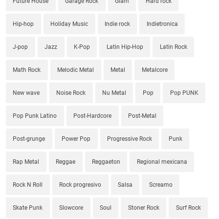
Future House
Garage Rock
Glam
Hard rock
Hip-hop
Holiday Music
Indie rock
Indietronica
J-pop
Jazz
K-Pop
Latin Hip-Hop
Latin Rock
Math Rock
Melodic Metal
Metal
Metalcore
New wave
Noise Rock
Nu Metal
Pop
Pop PUNK
Pop Punk Latino
Post-Hardcore
Post-Metal
Post-grunge
Power Pop
Progressive Rock
Punk
Rap Metal
Reggae
Reggaeton
Regional mexicana
Rock N Roll
Rock progresivo
Salsa
Screamo
Skate Punk
Slowcore
Soul
Stoner Rock
Surf Rock