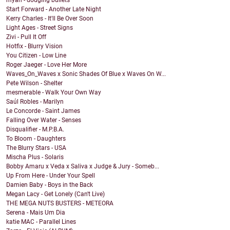
myah - dodging bullets
Start Forward - Another Late Night
Kerry Charles - It'll Be Over Soon
Light Ages - Street Signs
Zivi - Pull It Off
Hotfix - Blurry Vision
You Citizen - Low Line
Roger Jaeger - Love Her More
Waves_On_Waves x Sonic Shades Of Blue x Waves On W...
Pete Wilson - Shelter
mesmerable - Walk Your Own Way
Saúl Robles - Marilyn
Le Concorde - Saint James
Falling Over Water - Senses
Disqualifier - M.P.B.A.
To Bloom - Daughters
The Blurry Stars - USA
Mischa Plus - Solaris
Bobby Amaru x Veda x Saliva x Judge & Jury - Someb...
Up From Here - Under Your Spell
Damien Baby - Boys in the Back
Megan Lacy - Get Lonely (Can't Live)
THE MEGA NUTS BUSTERS - METEORA
Serena - Mais Um Dia
katie MAC - Parallel Lines