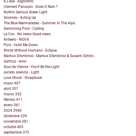
KJ.exe - Algorithm
Clement Panozzo - Does It Rain ?
Nothin Serious Green Light
Gnomes - Acting Up
The Blue Marmalades - Summer In The Alps
Swimming Pool - Calling
Le Coc - No news Good news
Anteero - NOVA
Pyro - Hold Me Down
World Without Humans - Eclipse
Markus D'Ambrosi - Markus D'Ambrosi & Susann Schön...
dahhuz - error
Soul de Vienne - You'll Be the Light
sonido silencio - Light
Love Ghost - Scrapbook
mayo
407
abril
357
marzo
332
febrero
411
enero
361
2024
3940
diciembre
329
noviembre
381
octubre
403
septiembre
373