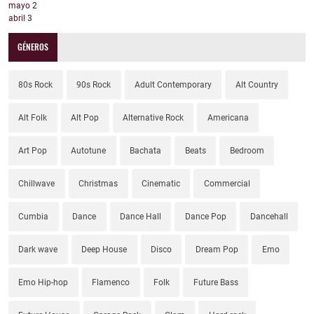
mayo
2
abril
3
GÉNEROS
80s Rock
90s Rock
Adult Contemporary
Alt Country
Alt Folk
Alt Pop
Alternative Rock
Americana
Art Pop
Autotune
Bachata
Beats
Bedroom
Chillwave
Christmas
Cinematic
Commercial
Cumbia
Dance
Dance Hall
Dance Pop
Dancehall
Dark wave
Deep House
Disco
Dream Pop
Emo
Emo Hip-hop
Flamenco
Folk
Future Bass