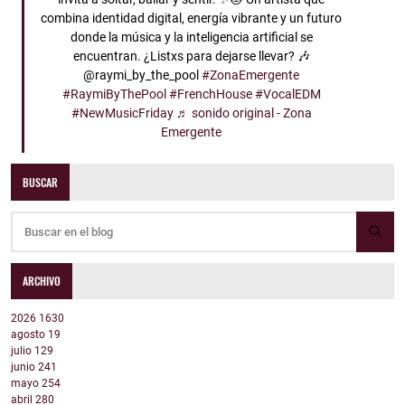
combina identidad digital, energía vibrante y un futuro
donde la música y la inteligencia artificial se
encuentran. ¿Listxs para dejarse llevar? 🎶
@raymi_by_the_pool
#ZonaEmergente
#RaymiByThePool
#FrenchHouse
#VocalEDM
#NewMusicFriday
♬ sonido original - Zona
Emergente
BUSCAR
ARCHIVO
2026
1630
agosto
19
julio
129
junio
241
mayo
254
abril
280