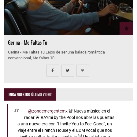
Gerina - Me Faltas Tu
Gerina - Me Faltas Tu Lejos de ser una balada romántica
convencional, Me faltas Tú…
!MIRA NUESTRO ÚLTIMO VIDEO!
@zonaemergentemx
🚨 Nueva música en el
radar 🚨 RAYmi by the Pool nos abre las puertas
a una nueva era con “I Invite You to Feel Good”, un
viaje entre el French House y el EDM vocal que nos
invita a soltar, bailar y sentir. ✨🐱 Un artista que