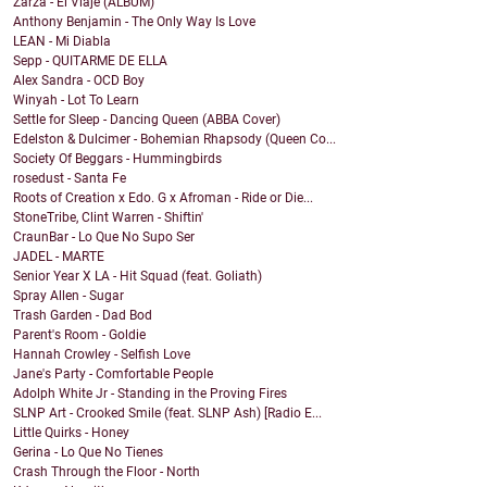
Zarza - El Viaje (ALBUM)
Anthony Benjamin - The Only Way Is Love
LEAN - Mi Diabla
Sepp - QUITARME DE ELLA
Alex Sandra - OCD Boy
Winyah - Lot To Learn
Settle for Sleep - Dancing Queen (ABBA Cover)
Edelston & Dulcimer - Bohemian Rhapsody (Queen Co...
Society Of Beggars - Hummingbirds
rosedust - Santa Fe
Roots of Creation x Edo. G x Afroman - Ride or Die...
StoneTribe, Clint Warren - Shiftin'
CraunBar - Lo Que No Supo Ser
JADEL - MARTE
Senior Year X LA - Hit Squad (feat. Goliath)
Spray Allen - Sugar
Trash Garden - Dad Bod
Parent's Room - Goldie
Hannah Crowley - Selfish Love
Jane's Party - Comfortable People
Adolph White Jr - Standing in the Proving Fires
SLNP Art - Crooked Smile (feat. SLNP Ash) [Radio E...
Little Quirks - Honey
Gerina - Lo Que No Tienes
Crash Through the Floor - North