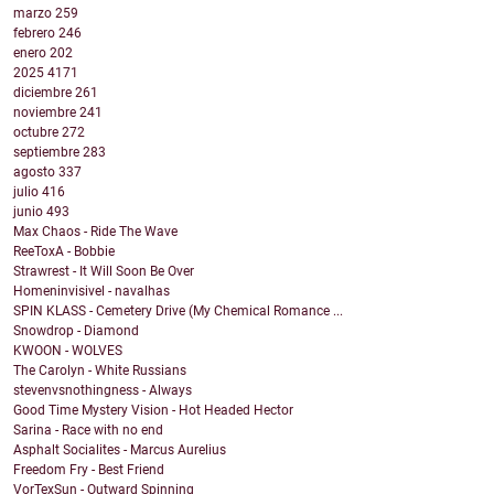
marzo
259
febrero
246
enero
202
2025
4171
diciembre
261
noviembre
241
octubre
272
septiembre
283
agosto
337
julio
416
junio
493
Max Chaos - Ride The Wave
ReeToxA - Bobbie
Strawrest - It Will Soon Be Over
Homeninvisivel - navalhas
SPIN KLASS - Cemetery Drive (My Chemical Romance ...
Snowdrop - Diamond
KWOON - WOLVES
The Carolyn - White Russians
stevenvsnothingness - Always
Good Time Mystery Vision - Hot Headed Hector
Sarina - Race with no end
Asphalt Socialites - Marcus Aurelius
Freedom Fry - Best Friend
VorTexSun - Outward Spinning