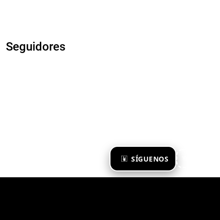
Seguidores
×
SÍGUENOS
Ya te sigo