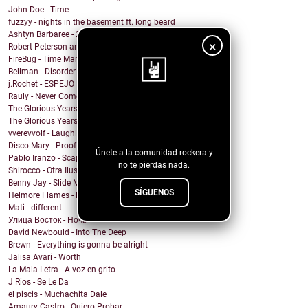
John Doe - Time
fuzzyy - nights in the basement ft. long beard
Ashtyn Barbaree - 2am Shadow (Piano Version)
×
Robert Peterson and The Crusade - Of All The World
FireBug - Time Marches On
Bellman - Disorder
j.Rochet - ESPEJO
Rauly - Never Come Back
¡Sigue nuestro
The Glorious Years - Cosmic Behaviour
The Glorious Years - Sweet Imperfections
blog!
vverevvolf - Laughing Til I Cry
Disco Mary - Proof
Únete a la comunidad rockera y
Pablo Iranzo - Scapegoat (Single Edit)
no te pierdas nada.
Shirocco - Otra Ilusión
Benny Jay - Slide My Way
SÍGUENOS
Helmore Flames - E Pluribus Unum
Mati - different
Улица Восток - Ночь
David Newbould - Into The Deep
Brewn - Everything is gonna be alright
Jalisa Avari - Worth
La Mala Letra - A voz en grito
J Rios - Se Le Da
el piscis - Muchachita Dale
Amaury Castro - Quiero Probar