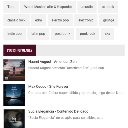
Trap
World Music (Latin & Hispanic)
acustic
art rock
classic rock
edm
electro pop
electronic
grunge
indie pop
latin pop
post-punk
punk rock
ska
POSTS POPULARES
Naomi August - American Zen
Naomi August presenta "American Zen" , una can…
Max Ceddo - She Forever
Con una atmósfera súper cálida y optimista, llega desde Nue…
Sucia Elegancia - Contenido Delicado
"Sucia Elegancia" no es apto para sensibles, co…