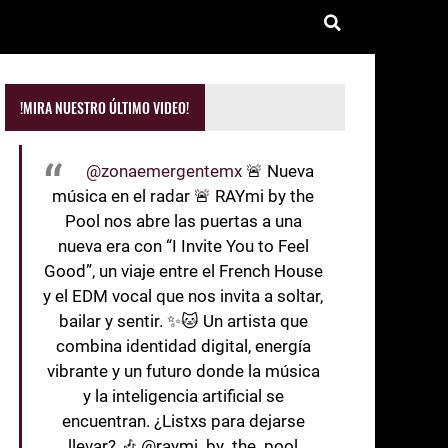
!MIRA NUESTRO ÚLTIMO VIDEO!
@zonaemergentemx
🚨 Nueva
música en el radar 🚨 RAYmi by the
Pool nos abre las puertas a una
nueva era con “I Invite You to Feel
Good”, un viaje entre el French House
y el EDM vocal que nos invita a soltar,
bailar y sentir. ✨🐱 Un artista que
combina identidad digital, energía
vibrante y un futuro donde la música
y la inteligencia artificial se
encuentran. ¿Listxs para dejarse
llevar? 🎶 @raymi_by_the_pool