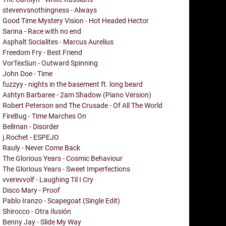
stevenvsnothingness - Always
Good Time Mystery Vision - Hot Headed Hector
Sarina - Race with no end
Asphalt Socialites - Marcus Aurelius
Freedom Fry - Best Friend
VorTexSun - Outward Spinning
John Doe - Time
fuzzyy - nights in the basement ft. long beard
Ashtyn Barbaree - 2am Shadow (Piano Version)
Robert Peterson and The Crusade - Of All The World
FireBug - Time Marches On
Bellman - Disorder
j.Rochet - ESPEJO
Rauly - Never Come Back
The Glorious Years - Cosmic Behaviour
The Glorious Years - Sweet Imperfections
vverevvolf - Laughing Til I Cry
Disco Mary - Proof
Pablo Iranzo - Scapegoat (Single Edit)
Shirocco - Otra Ilusión
Benny Jay - Slide My Way