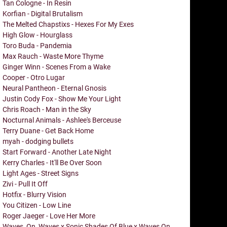
Tan Cologne - In Resin
Korfian - Digital Brutalism
The Melted Chapstixs - Hexes For My Exes
High Glow - Hourglass
Toro Buda - Pandemia
Max Rauch - Waste More Thyme
Ginger Winn - Scenes From a Wake
Cooper - Otro Lugar
Neural Pantheon - Eternal Gnosis
Justin Cody Fox - Show Me Your Light
Chris Roach - Man in the Sky
Nocturnal Animals - Ashlee's Berceuse
Terry Duane - Get Back Home
myah - dodging bullets
Start Forward - Another Late Night
Kerry Charles - It'll Be Over Soon
Light Ages - Street Signs
Zivi - Pull It Off
Hotfix - Blurry Vision
You Citizen - Low Line
Roger Jaeger - Love Her More
Waves_On_Waves x Sonic Shades Of Blue x Waves On