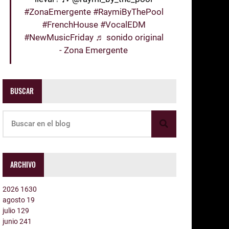
#ZonaEmergente
#RaymiByThePool
#FrenchHouse
#VocalEDM
#NewMusicFriday
♬ sonido original
- Zona Emergente
BUSCAR
ARCHIVO
2026
1630
agosto
19
julio
129
junio
241