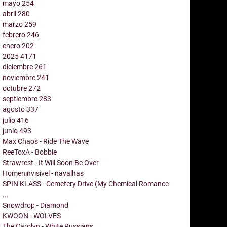
mayo
254
abril
280
marzo
259
febrero
246
enero
202
2025
4171
diciembre
261
noviembre
241
octubre
272
septiembre
283
agosto
337
julio
416
junio
493
Max Chaos - Ride The Wave
ReeToxA - Bobbie
Strawrest - It Will Soon Be Over
Homeninvisivel - navalhas
SPIN KLASS - Cemetery Drive (My Chemical Romance
...
Snowdrop - Diamond
KWOON - WOLVES
The Carolyn - White Russians