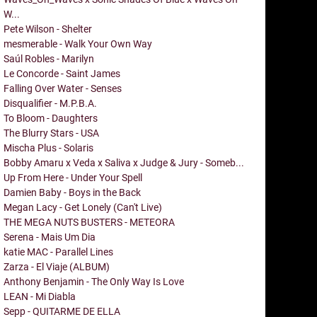
W...
Pete Wilson - Shelter
mesmerable - Walk Your Own Way
Saúl Robles - Marilyn
Le Concorde - Saint James
Falling Over Water - Senses
Disqualifier - M.P.B.A.
To Bloom - Daughters
The Blurry Stars - USA
Mischa Plus - Solaris
Bobby Amaru x Veda x Saliva x Judge & Jury - Someb...
Up From Here - Under Your Spell
Damien Baby - Boys in the Back
Megan Lacy - Get Lonely (Can't Live)
THE MEGA NUTS BUSTERS - METEORA
Serena - Mais Um Dia
katie MAC - Parallel Lines
Zarza - El Viaje (ALBUM)
Anthony Benjamin - The Only Way Is Love
LEAN - Mi Diabla
Sepp - QUITARME DE ELLA