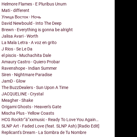
Helmore Flames - E Pluribus Unum
Mati - different
Улица Восток - Ночь
David Newbould - Into The Deep
Brewn - Everything is gonna be alright
Jalisa Avari - Worth
La Mala Letra - A voz en grito
J Rios - Se Le Da
el piscis - Muchachita Dale
Amaury Castro - Quiero Probar
Ravenshope - Indian Summer
Siren - Nightmare Paradise
JamD - Glow
The BuzzDealers - Sun Upon A Time
JACQUELINE - Crystal
Meagher - Shake
Origami Ghosts - Heaven’s Gate
Mischa Plus - Yellow Coasts
HCG Rocktr“ä“xxmusic - Ready To Love You Again…
SLNP Art - Faded Love (feat. SLNP Ash) [Radio Edit]
Replicant's Dream - La Sombra de Tu Nombre