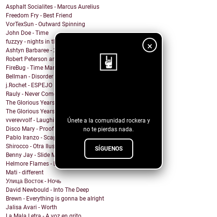
Asphalt Socialites - Marcus Aurelius
Freedom Fry - Best Friend
VorTexSun - Outward Spinning
John Doe - Time
fuzzyy - nights in the basement ft. long beard
×
Ashtyn Barbaree - 2am Shadow (Piano Version)
Robert Peterson and The Crusade - Of All The World
FireBug - Time Marches On
Bellman - Disorder
j.Rochet - ESPEJO
¡Sigue nuestro
Rauly - Never Come Back
The Glorious Years - Cosmic Behaviour
blog!
The Glorious Years - Sweet Imperfections
vverevvolf - Laughing Til I Cry
Únete a la comunidad rockera y
Disco Mary - Proof
no te pierdas nada.
Pablo Iranzo - Scapegoat (Single Edit)
Shirocco - Otra Ilusión
SÍGUENOS
Benny Jay - Slide My Way
Helmore Flames - E Pluribus Unum
Mati - different
Улица Восток - Ночь
David Newbould - Into The Deep
Brewn - Everything is gonna be alright
Jalisa Avari - Worth
La Mala Letra - A voz en grito