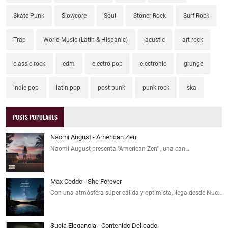
Skate Punk
Slowcore
Soul
Stoner Rock
Surf Rock
Trap
World Music (Latin & Hispanic)
acustic
art rock
classic rock
edm
electro pop
electronic
grunge
indie pop
latin pop
post-punk
punk rock
ska
POSTS POPULARES
Naomi August - American Zen
Naomi August presenta "American Zen" , una can…
Max Ceddo - She Forever
Con una atmósfera súper cálida y optimista, llega desde Nue…
Sucia Elegancia - Contenido Delicado