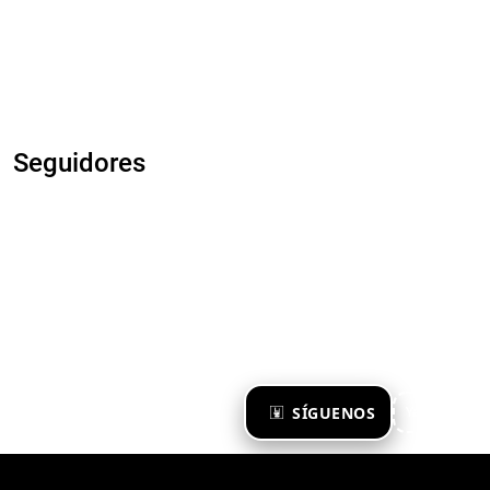
Seguidores
×
SÍGUENOS
Ya te sigo