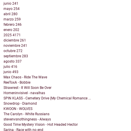
junio
241
mayo
254
abril
280
marzo
259
febrero
246
enero
202
2025
4171
diciembre
261
noviembre
241
octubre
272
septiembre
283
agosto
337
julio
416
junio
493
Max Chaos - Ride The Wave
ReeToxA - Bobbie
Strawrest - It Will Soon Be Over
Homeninvisivel - navalhas
SPIN KLASS - Cemetery Drive (My Chemical Romance ...
Snowdrop - Diamond
KWOON - WOLVES
The Carolyn - White Russians
stevenvsnothingness - Always
Good Time Mystery Vision - Hot Headed Hector
Sarina - Race with no end