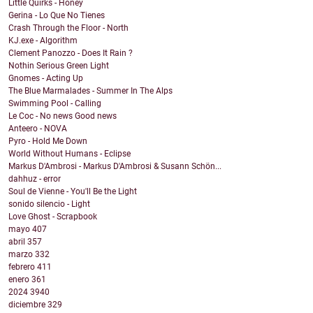
Little Quirks - Honey
Gerina - Lo Que No Tienes
Crash Through the Floor - North
KJ.exe - Algorithm
Clement Panozzo - Does It Rain ?
Nothin Serious Green Light
Gnomes - Acting Up
The Blue Marmalades - Summer In The Alps
Swimming Pool - Calling
Le Coc - No news Good news
Anteero - NOVA
Pyro - Hold Me Down
World Without Humans - Eclipse
Markus D'Ambrosi - Markus D'Ambrosi & Susann Schön...
dahhuz - error
Soul de Vienne - You'll Be the Light
sonido silencio - Light
Love Ghost - Scrapbook
mayo
407
abril
357
marzo
332
febrero
411
enero
361
2024
3940
diciembre
329