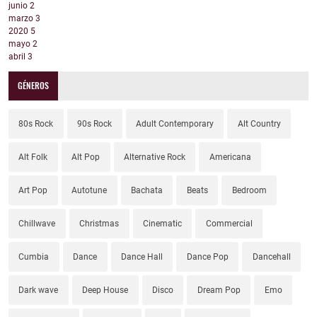
junio
2
marzo
3
2020
5
mayo
2
abril
3
GÉNEROS
80s Rock
90s Rock
Adult Contemporary
Alt Country
Alt Folk
Alt Pop
Alternative Rock
Americana
Art Pop
Autotune
Bachata
Beats
Bedroom
Chillwave
Christmas
Cinematic
Commercial
Cumbia
Dance
Dance Hall
Dance Pop
Dancehall
Dark wave
Deep House
Disco
Dream Pop
Emo