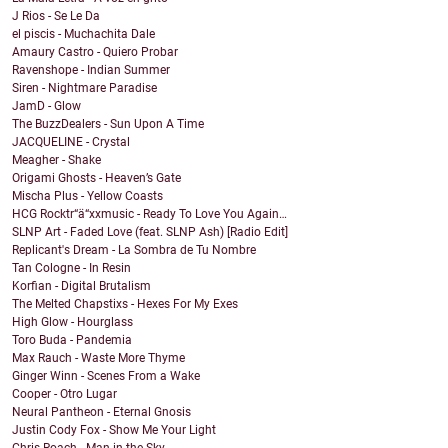
J Rios - Se Le Da
el piscis - Muchachita Dale
Amaury Castro - Quiero Probar
Ravenshope - Indian Summer
Siren - Nightmare Paradise
JamD - Glow
The BuzzDealers - Sun Upon A Time
JACQUELINE - Crystal
Meagher - Shake
Origami Ghosts - Heaven’s Gate
Mischa Plus - Yellow Coasts
HCG Rocktr“ä“xxmusic - Ready To Love You Again…
SLNP Art - Faded Love (feat. SLNP Ash) [Radio Edit]
Replicant's Dream - La Sombra de Tu Nombre
Tan Cologne - In Resin
Korfian - Digital Brutalism
The Melted Chapstixs - Hexes For My Exes
High Glow - Hourglass
Toro Buda - Pandemia
Max Rauch - Waste More Thyme
Ginger Winn - Scenes From a Wake
Cooper - Otro Lugar
Neural Pantheon - Eternal Gnosis
Justin Cody Fox - Show Me Your Light