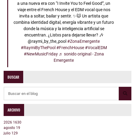
a una nueva era con “I Invite You to Feel Good”, un
viaje entre el French House y el EDM vocal que nos
invita a soltar, bailar y sentir. ✨🐱 Un artista que
combina identidad digital, energía vibrante y un futuro
donde la música y la inteligencia artificial se
encuentran. ¿Listxs para dejarse llevar? 🎶
@raymi_by_the_pool
#ZonaEmergente
#RaymiByThePool
#FrenchHouse
#VocalEDM
#NewMusicFriday
♬ sonido original - Zona
Emergente
BUSCAR
ARCHIVO
2026
1630
agosto
19
julio
129