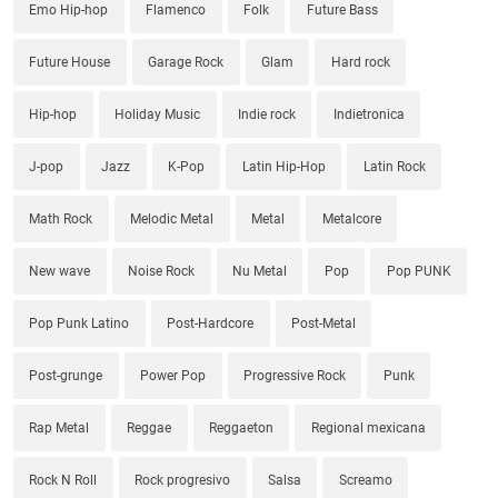
Emo Hip-hop
Flamenco
Folk
Future Bass
Future House
Garage Rock
Glam
Hard rock
Hip-hop
Holiday Music
Indie rock
Indietronica
J-pop
Jazz
K-Pop
Latin Hip-Hop
Latin Rock
Math Rock
Melodic Metal
Metal
Metalcore
New wave
Noise Rock
Nu Metal
Pop
Pop PUNK
Pop Punk Latino
Post-Hardcore
Post-Metal
Post-grunge
Power Pop
Progressive Rock
Punk
Rap Metal
Reggae
Reggaeton
Regional mexicana
Rock N Roll
Rock progresivo
Salsa
Screamo