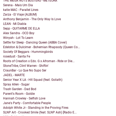
THE MEGA NUTS BUSTERS - METEORA
Serena - Mais Um Dia
katie MAC - Parallel Lines
Zarza - El Viaje (ALBUM)
Anthony Benjamin - The Only Way Is Love
LEAN - Mi Diabla
Sepp - QUITARME DE ELLA
Alex Sandra - OCD Boy
Winyah - Lot To Learn
Settle for Sleep - Dancing Queen (ABBA Cover)
Edelston & Dulcimer - Bohemian Rhapsody (Queen Co...
Society Of Beggars - Hummingbirds
rosedust - Santa Fe
Roots of Creation x Edo. G x Afroman - Ride or Die...
StoneTribe, Clint Warren - Shiftin'
CraunBar - Lo Que No Supo Ser
JADEL - MARTE
Senior Year X LA - Hit Squad (feat. Goliath)
Spray Allen - Sugar
Trash Garden - Dad Bod
Parent's Room - Goldie
Hannah Crowley - Selfish Love
Jane's Party - Comfortable People
Adolph White Jr - Standing in the Proving Fires
SLNP Art - Crooked Smile (feat. SLNP Ash) [Radio E...