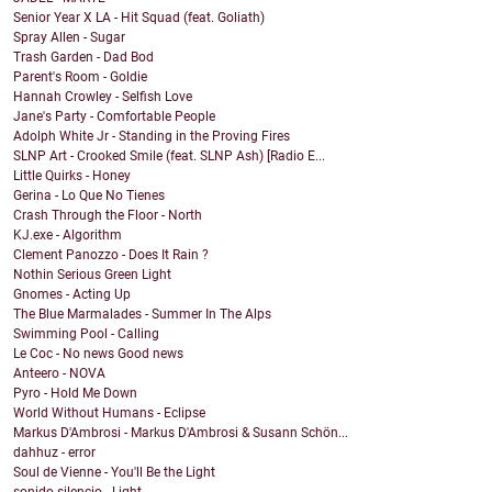
Senior Year X LA - Hit Squad (feat. Goliath)
Spray Allen - Sugar
Trash Garden - Dad Bod
Parent's Room - Goldie
Hannah Crowley - Selfish Love
Jane's Party - Comfortable People
Adolph White Jr - Standing in the Proving Fires
SLNP Art - Crooked Smile (feat. SLNP Ash) [Radio E...
Little Quirks - Honey
Gerina - Lo Que No Tienes
Crash Through the Floor - North
KJ.exe - Algorithm
Clement Panozzo - Does It Rain ?
Nothin Serious Green Light
Gnomes - Acting Up
The Blue Marmalades - Summer In The Alps
Swimming Pool - Calling
Le Coc - No news Good news
Anteero - NOVA
Pyro - Hold Me Down
World Without Humans - Eclipse
Markus D'Ambrosi - Markus D'Ambrosi & Susann Schön...
dahhuz - error
Soul de Vienne - You'll Be the Light