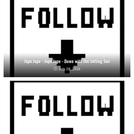
Jupe Jupe - Jupe Jupe - Down with the Setting Sun
July 28, 2026