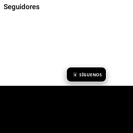
Seguidores
×
SÍGUENOS
Ya te sigo