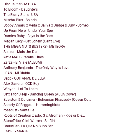
Disqualifier - M.P.B.A.
To Bloom - Daughters
The Blurry Stars - USA
Mischa Plus - Solaris
Bobby Amaru x Veda x Saliva x Judge & Jury - Someb...
Up From Here - Under Your Spell
Damien Baby - Boys in the Back
Megan Lacy - Get Lonely (Can't Live)
THE MEGA NUTS BUSTERS - METEORA
Serena - Mais Um Dia
katie MAC - Parallel Lines
Zarza - El Viaje (ALBUM)
Anthony Benjamin - The Only Way Is Love
LEAN - Mi Diabla
Sepp - QUITARME DE ELLA
Alex Sandra - OCD Boy
Winyah - Lot To Learn
Settle for Sleep - Dancing Queen (ABBA Cover)
Edelston & Dulcimer - Bohemian Rhapsody (Queen Co...
Society Of Beggars - Hummingbirds
rosedust - Santa Fe
Roots of Creation x Edo. G x Afroman - Ride or Die...
StoneTribe, Clint Warren - Shiftin'
CraunBar - Lo Que No Supo Ser
JADEL - MARTE