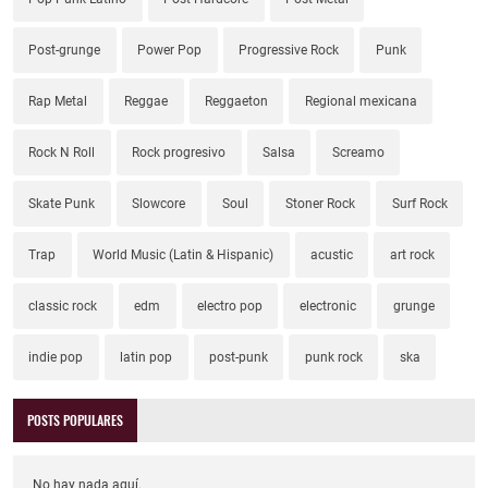
Post-grunge
Power Pop
Progressive Rock
Punk
Rap Metal
Reggae
Reggaeton
Regional mexicana
Rock N Roll
Rock progresivo
Salsa
Screamo
Skate Punk
Slowcore
Soul
Stoner Rock
Surf Rock
Trap
World Music (Latin & Hispanic)
acustic
art rock
classic rock
edm
electro pop
electronic
grunge
indie pop
latin pop
post-punk
punk rock
ska
POSTS POPULARES
No hay nada aquí.