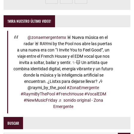
!MIRA NUESTRO ÚLTIMO VIDEO!
@zonaemergentemx
🚨 Nueva música en el
radar 🚨 RAYmi by the Pool nos abre las puertas
a una nueva era con “I Invite You to Feel Good”, un
viaje entre el French House y el EDM vocal que nos
invita a soltar, bailar y sentir. ✨🐱 Un artista que
combina identidad digital, energía vibrante y un futuro
donde la música y la inteligencia artificial se
encuentran. ¿Listxs para dejarse llevar? 🎶
@raymi_by_the_pool
#ZonaEmergente
#RaymiByThePool
#FrenchHouse
#VocalEDM
#NewMusicFriday
♬ sonido original - Zona
Emergente
BUSCAR