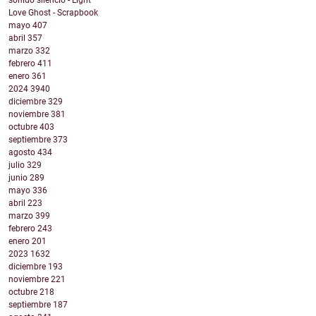
sonido silencio - Light
Love Ghost - Scrapbook
mayo
407
abril
357
marzo
332
febrero
411
enero
361
2024
3940
diciembre
329
noviembre
381
octubre
403
septiembre
373
agosto
434
julio
329
junio
289
mayo
336
abril
223
marzo
399
febrero
243
enero
201
2023
1632
diciembre
193
noviembre
221
octubre
218
septiembre
187