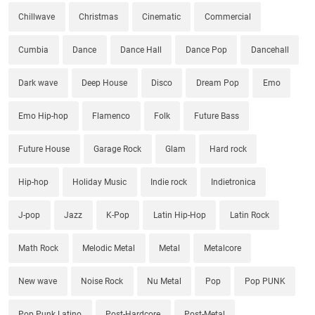
Chillwave
Christmas
Cinematic
Commercial
Cumbia
Dance
Dance Hall
Dance Pop
Dancehall
Dark wave
Deep House
Disco
Dream Pop
Emo
Emo Hip-hop
Flamenco
Folk
Future Bass
Future House
Garage Rock
Glam
Hard rock
Hip-hop
Holiday Music
Indie rock
Indietronica
J-pop
Jazz
K-Pop
Latin Hip-Hop
Latin Rock
Math Rock
Melodic Metal
Metal
Metalcore
New wave
Noise Rock
Nu Metal
Pop
Pop PUNK
Pop Punk Latino
Post-Hardcore
Post-Metal