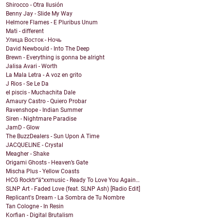
Shirocco - Otra Ilusión
Benny Jay - Slide My Way
Helmore Flames - E Pluribus Unum
Mati - different
Улица Восток - Ночь
David Newbould - Into The Deep
Brewn - Everything is gonna be alright
Jalisa Avari - Worth
La Mala Letra - A voz en grito
J Rios - Se Le Da
el piscis - Muchachita Dale
Amaury Castro - Quiero Probar
Ravenshope - Indian Summer
Siren - Nightmare Paradise
JamD - Glow
The BuzzDealers - Sun Upon A Time
JACQUELINE - Crystal
Meagher - Shake
Origami Ghosts - Heaven’s Gate
Mischa Plus - Yellow Coasts
HCG Rocktr“ä“xxmusic - Ready To Love You Again…
SLNP Art - Faded Love (feat. SLNP Ash) [Radio Edit]
Replicant's Dream - La Sombra de Tu Nombre
Tan Cologne - In Resin
Korfian - Digital Brutalism