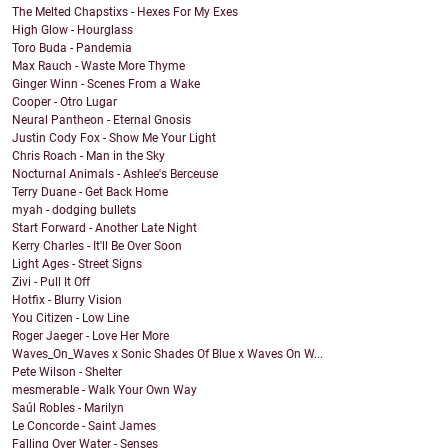
The Melted Chapstixs - Hexes For My Exes
High Glow - Hourglass
Toro Buda - Pandemia
Max Rauch - Waste More Thyme
Ginger Winn - Scenes From a Wake
Cooper - Otro Lugar
Neural Pantheon - Eternal Gnosis
Justin Cody Fox - Show Me Your Light
Chris Roach - Man in the Sky
Nocturnal Animals - Ashlee's Berceuse
Terry Duane - Get Back Home
myah - dodging bullets
Start Forward - Another Late Night
Kerry Charles - It'll Be Over Soon
Light Ages - Street Signs
Zivi - Pull It Off
Hotfix - Blurry Vision
You Citizen - Low Line
Roger Jaeger - Love Her More
Waves_On_Waves x Sonic Shades Of Blue x Waves On W...
Pete Wilson - Shelter
mesmerable - Walk Your Own Way
Saúl Robles - Marilyn
Le Concorde - Saint James
Falling Over Water - Senses