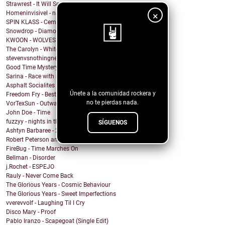
Strawrest - It Will Soon Be Over
Homeninvisivel - navalhas
×
SPIN KLASS - Cemetery Drive (My Chemical Romance ...
Snowdrop - Diamond
KWOON - WOLVES
The Carolyn - White Russians
stevenvsnothingness - Always
¡Sigue nuestro
Good Time Mystery Vision - Hot Headed Hector
blog!
Sarina - Race with no end
Asphalt Socialites - Marcus Aurelius
Únete a la comunidad rockera y
Freedom Fry - Best Friend
no te pierdas nada.
VorTexSun - Outward Spinning
John Doe - Time
fuzzyy - nights in the basement ft. long beard
SÍGUENOS
Ashtyn Barbaree - 2am Shadow (Piano Version)
Robert Peterson and The Crusade - Of All The World
FireBug - Time Marches On
Bellman - Disorder
j.Rochet - ESPEJO
Rauly - Never Come Back
The Glorious Years - Cosmic Behaviour
The Glorious Years - Sweet Imperfections
vverevvolf - Laughing Til I Cry
Disco Mary - Proof
Pablo Iranzo - Scapegoat (Single Edit)