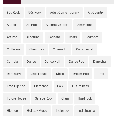
80s Rock
90s Rock
Adult Contemporary
Alt Country
Alt Folk
Alt Pop
Alternative Rock
Americana
Art Pop
Autotune
Bachata
Beats
Bedroom
Chillwave
Christmas
Cinematic
Commercial
Cumbia
Dance
Dance Hall
Dance Pop
Dancehall
Dark wave
Deep House
Disco
Dream Pop
Emo
Emo Hip-hop
Flamenco
Folk
Future Bass
Future House
Garage Rock
Glam
Hard rock
Hip-hop
Holiday Music
Indie rock
Indietronica