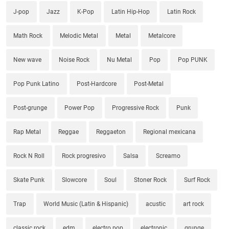
J-pop
Jazz
K-Pop
Latin Hip-Hop
Latin Rock
Math Rock
Melodic Metal
Metal
Metalcore
New wave
Noise Rock
Nu Metal
Pop
Pop PUNK
Pop Punk Latino
Post-Hardcore
Post-Metal
Post-grunge
Power Pop
Progressive Rock
Punk
Rap Metal
Reggae
Reggaeton
Regional mexicana
Rock N Roll
Rock progresivo
Salsa
Screamo
Skate Punk
Slowcore
Soul
Stoner Rock
Surf Rock
Trap
World Music (Latin & Hispanic)
acustic
art rock
classic rock
edm
electro pop
electronic
grunge