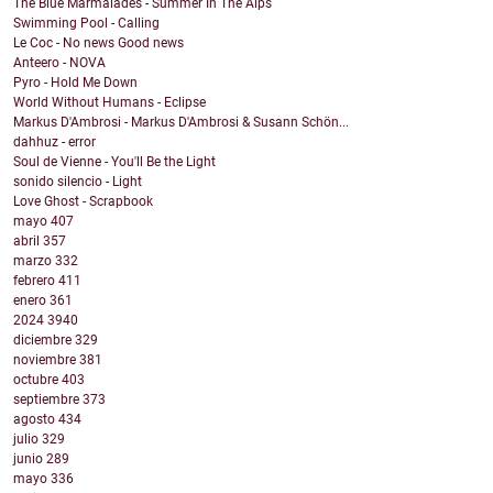
The Blue Marmalades - Summer In The Alps
Swimming Pool - Calling
Le Coc - No news Good news
Anteero - NOVA
Pyro - Hold Me Down
World Without Humans - Eclipse
Markus D'Ambrosi - Markus D'Ambrosi & Susann Schön...
dahhuz - error
Soul de Vienne - You'll Be the Light
sonido silencio - Light
Love Ghost - Scrapbook
mayo
407
abril
357
marzo
332
febrero
411
enero
361
2024
3940
diciembre
329
noviembre
381
octubre
403
septiembre
373
agosto
434
julio
329
junio
289
mayo
336