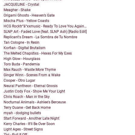
JACQUELINE - Crystal
Meagher - Shake
Origami Ghosts - Heaven’s Gate
Mischa Plus - Yellow Coasts
HCG Rocktr“ä“xxmusic - Ready To Love You Again…
SLNP Art - Faded Love (feat. SLNP Ash) [Radio Edit]
Replicant's Dream - La Sombra de Tu Nombre
Tan Cologne - In Resin
Korfian - Digital Brutalism
The Melted Chapstixs - Hexes For My Exes
High Glow - Hourglass
Toro Buda - Pandemia
Max Rauch - Waste More Thyme
Ginger Winn - Scenes From a Wake
Cooper - Otro Lugar
Neural Pantheon - Eternal Gnosis
Justin Cody Fox - Show Me Your Light
Chris Roach - Man in the Sky
Nocturnal Animals - Ashlee's Berceuse
Terry Duane - Get Back Home
myah - dodging bullets
Start Forward - Another Late Night
Kerry Charles - It'll Be Over Soon
Light Ages - Street Signs
Zivi - Pull It Off