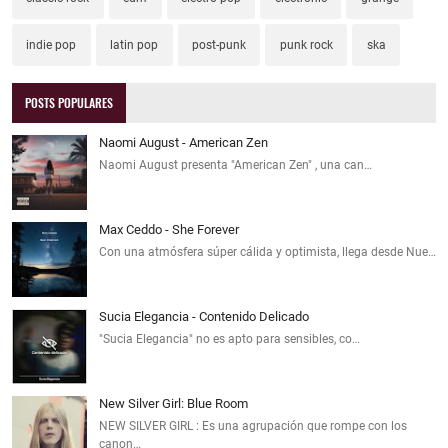
indie pop
latin pop
post-punk
punk rock
ska
POSTS POPULARES
Naomi August - American Zen
Naomi August presenta "American Zen" , una can…
Max Ceddo - She Forever
Con una atmósfera súper cálida y optimista, llega desde Nue…
Sucia Elegancia - Contenido Delicado
"Sucia Elegancia" no es apto para sensibles, co…
New Silver Girl: Blue Room
NEW SILVER GIRL : Es una agrupación que rompe con los
canon…