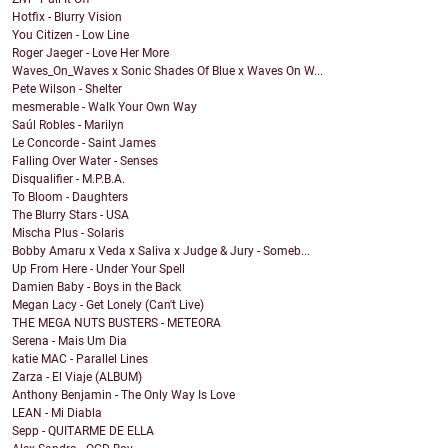
Hotfix - Blurry Vision
You Citizen - Low Line
Roger Jaeger - Love Her More
Waves_On_Waves x Sonic Shades Of Blue x Waves On W...
Pete Wilson - Shelter
mesmerable - Walk Your Own Way
Saúl Robles - Marilyn
Le Concorde - Saint James
Falling Over Water - Senses
Disqualifier - M.P.B.A.
To Bloom - Daughters
The Blurry Stars - USA
Mischa Plus - Solaris
Bobby Amaru x Veda x Saliva x Judge & Jury - Someb...
Up From Here - Under Your Spell
Damien Baby - Boys in the Back
Megan Lacy - Get Lonely (Can't Live)
THE MEGA NUTS BUSTERS - METEORA
Serena - Mais Um Dia
katie MAC - Parallel Lines
Zarza - El Viaje (ALBUM)
Anthony Benjamin - The Only Way Is Love
LEAN - Mi Diabla
Sepp - QUITARME DE ELLA