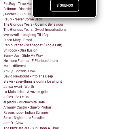
FireBug - Time Marches On
SÍGUENOS
Bellman - Disorder
j.Rochet - ESPEJO
Rauly - Never Come Back
The Glorious Years - Cosmic Behaviour
The Glorious Years - Sweet Imperfections
vverevvolf - Laughing Til I Cry
Disco Mary - Proof
Pablo Iranzo - Scapegoat (Single Edit)
Shirocco - Otra Ilusión
Benny Jay - Slide My Way
Helmore Flames - E Pluribus Unum
Mati - different
Улица Восток - Ночь
David Newbould - Into The Deep
Brewn - Everything is gonna be alright
Jalisa Avari - Worth
La Mala Letra - A voz en grito
J Rios - Se Le Da
el piscis - Muchachita Dale
Amaury Castro - Quiero Probar
Ravenshope - Indian Summer
Siren - Nightmare Paradise
JamD - Glow
The BuzzDealers - Sun Upon A Time