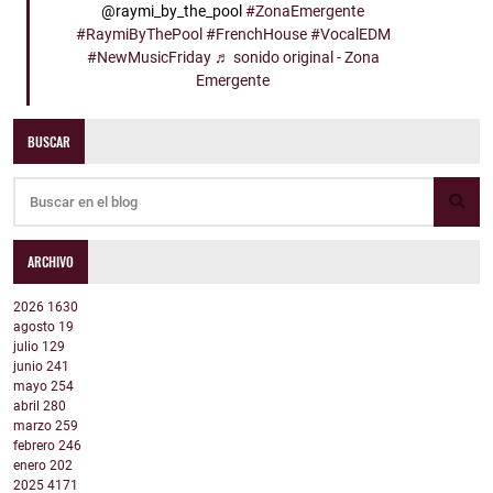
@raymi_by_the_pool
#ZonaEmergente
#RaymiByThePool
#FrenchHouse
#VocalEDM
#NewMusicFriday
♬ sonido original - Zona
Emergente
BUSCAR
ARCHIVO
2026
1630
agosto
19
julio
129
junio
241
mayo
254
abril
280
marzo
259
febrero
246
enero
202
2025
4171