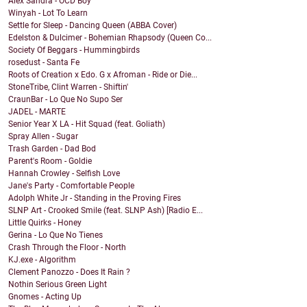
Alex Sandra - OCD Boy
Winyah - Lot To Learn
Settle for Sleep - Dancing Queen (ABBA Cover)
Edelston & Dulcimer - Bohemian Rhapsody (Queen Co...
Society Of Beggars - Hummingbirds
rosedust - Santa Fe
Roots of Creation x Edo. G x Afroman - Ride or Die...
StoneTribe, Clint Warren - Shiftin'
CraunBar - Lo Que No Supo Ser
JADEL - MARTE
Senior Year X LA - Hit Squad (feat. Goliath)
Spray Allen - Sugar
Trash Garden - Dad Bod
Parent's Room - Goldie
Hannah Crowley - Selfish Love
Jane's Party - Comfortable People
Adolph White Jr - Standing in the Proving Fires
SLNP Art - Crooked Smile (feat. SLNP Ash) [Radio E...
Little Quirks - Honey
Gerina - Lo Que No Tienes
Crash Through the Floor - North
KJ.exe - Algorithm
Clement Panozzo - Does It Rain ?
Nothin Serious Green Light
Gnomes - Acting Up