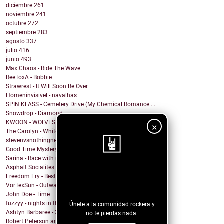
diciembre
261
noviembre
241
octubre
272
septiembre
283
agosto
337
julio
416
junio
493
Max Chaos - Ride The Wave
ReeToxA - Bobbie
Strawrest - It Will Soon Be Over
Homeninvisivel - navalhas
SPIN KLASS - Cemetery Drive (My Chemical Romance ...
Snowdrop - Diamond
KWOON - WOLVES
×
The Carolyn - White Russians
stevenvsnothingness - Always
Good Time Mystery Vision - Hot Headed Hector
Sarina - Race with no end
Asphalt Socialites - Marcus Aurelius
¡Sigue nuestro
Freedom Fry - Best Friend
VorTexSun - Outward Spinning
blog!
John Doe - Time
fuzzyy - nights in the basement ft. long beard
Únete a la comunidad rockera y
Ashtyn Barbaree - 2am Shadow (Piano Version)
no te pierdas nada.
Robert Peterson and The Crusade - Of All The World