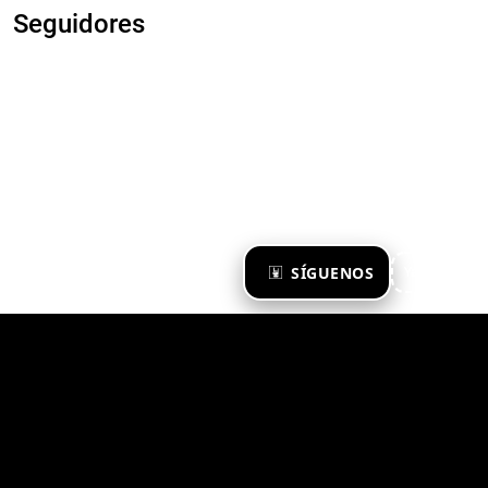
Seguidores
×
SÍGUENOS
Ya te sigo