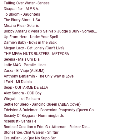
Falling Over Water - Senses
Disqualifier - M.P.B.A.
To Bloom - Daughters
The Blurry Stars - USA
Mischa Plus - Solaris
Bobby Amaru x Veda x Saliva x Judge & Jury - Someb...
Up From Here - Under Your Spell
Damien Baby - Boys in the Back
Megan Lacy - Get Lonely (Can't Live)
THE MEGA NUTS BUSTERS - METEORA
Serena - Mais Um Dia
katie MAC - Parallel Lines
Zarza - El Viaje (ALBUM)
Anthony Benjamin - The Only Way Is Love
LEAN - Mi Diabla
Sepp - QUITARME DE ELLA
Alex Sandra - OCD Boy
Winyah - Lot To Learn
Settle for Sleep - Dancing Queen (ABBA Cover)
Edelston & Dulcimer - Bohemian Rhapsody (Queen Co...
Society Of Beggars - Hummingbirds
rosedust - Santa Fe
Roots of Creation x Edo. G x Afroman - Ride or Die...
StoneTribe, Clint Warren - Shiftin'
CraunBar - Lo Que No Supo Ser