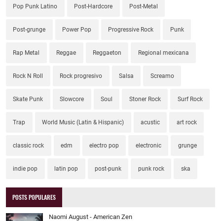
Pop Punk Latino
Post-Hardcore
Post-Metal
Post-grunge
Power Pop
Progressive Rock
Punk
Rap Metal
Reggae
Reggaeton
Regional mexicana
Rock N Roll
Rock progresivo
Salsa
Screamo
Skate Punk
Slowcore
Soul
Stoner Rock
Surf Rock
Trap
World Music (Latin & Hispanic)
acustic
art rock
classic rock
edm
electro pop
electronic
grunge
indie pop
latin pop
post-punk
punk rock
ska
POSTS POPULARES
Naomi August - American Zen