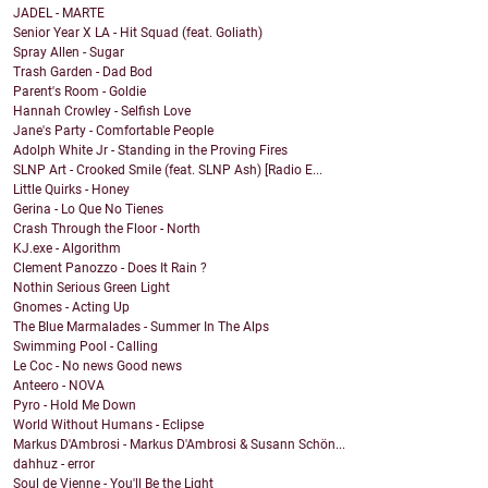
JADEL - MARTE
Senior Year X LA - Hit Squad (feat. Goliath)
Spray Allen - Sugar
Trash Garden - Dad Bod
Parent's Room - Goldie
Hannah Crowley - Selfish Love
Jane's Party - Comfortable People
Adolph White Jr - Standing in the Proving Fires
SLNP Art - Crooked Smile (feat. SLNP Ash) [Radio E...
Little Quirks - Honey
Gerina - Lo Que No Tienes
Crash Through the Floor - North
KJ.exe - Algorithm
Clement Panozzo - Does It Rain ?
Nothin Serious Green Light
Gnomes - Acting Up
The Blue Marmalades - Summer In The Alps
Swimming Pool - Calling
Le Coc - No news Good news
Anteero - NOVA
Pyro - Hold Me Down
World Without Humans - Eclipse
Markus D'Ambrosi - Markus D'Ambrosi & Susann Schön...
dahhuz - error
Soul de Vienne - You'll Be the Light