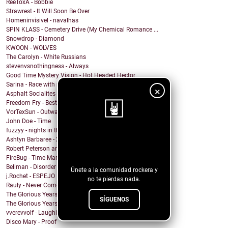
ReeToxA - Bobbie
Strawrest - It Will Soon Be Over
Homeninvisivel - navalhas
SPIN KLASS - Cemetery Drive (My Chemical Romance ...
Snowdrop - Diamond
KWOON - WOLVES
The Carolyn - White Russians
stevenvsnothingness - Always
Good Time Mystery Vision - Hot Headed Hector
Sarina - Race with no end
×
Asphalt Socialites - Marcus Aurelius
Freedom Fry - Best Friend
VorTexSun - Outward Spinning
John Doe - Time
fuzzyy - nights in the basement ft. long beard
¡Sigue nuestro
Ashtyn Barbaree - 2am Shadow (Piano Version)
Robert Peterson and The Crusade - Of All The World
blog!
FireBug - Time Marches On
Bellman - Disorder
Únete a la comunidad rockera y
j.Rochet - ESPEJO
no te pierdas nada.
Rauly - Never Come Back
The Glorious Years - Cosmic Behaviour
SÍGUENOS
The Glorious Years - Sweet Imperfections
vverevvolf - Laughing Til I Cry
Disco Mary - Proof