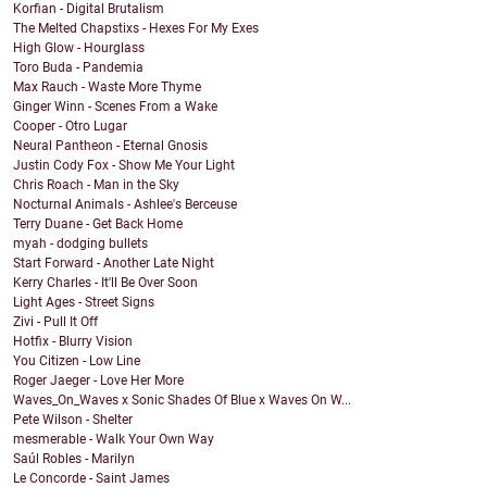
Korfian - Digital Brutalism
The Melted Chapstixs - Hexes For My Exes
High Glow - Hourglass
Toro Buda - Pandemia
Max Rauch - Waste More Thyme
Ginger Winn - Scenes From a Wake
Cooper - Otro Lugar
Neural Pantheon - Eternal Gnosis
Justin Cody Fox - Show Me Your Light
Chris Roach - Man in the Sky
Nocturnal Animals - Ashlee's Berceuse
Terry Duane - Get Back Home
myah - dodging bullets
Start Forward - Another Late Night
Kerry Charles - It'll Be Over Soon
Light Ages - Street Signs
Zivi - Pull It Off
Hotfix - Blurry Vision
You Citizen - Low Line
Roger Jaeger - Love Her More
Waves_On_Waves x Sonic Shades Of Blue x Waves On W...
Pete Wilson - Shelter
mesmerable - Walk Your Own Way
Saúl Robles - Marilyn
Le Concorde - Saint James