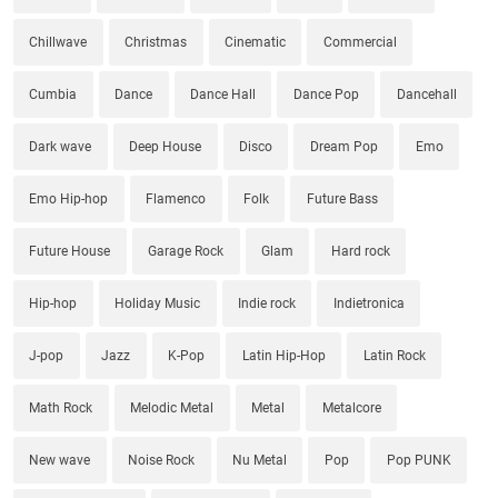
Chillwave
Christmas
Cinematic
Commercial
Cumbia
Dance
Dance Hall
Dance Pop
Dancehall
Dark wave
Deep House
Disco
Dream Pop
Emo
Emo Hip-hop
Flamenco
Folk
Future Bass
Future House
Garage Rock
Glam
Hard rock
Hip-hop
Holiday Music
Indie rock
Indietronica
J-pop
Jazz
K-Pop
Latin Hip-Hop
Latin Rock
Math Rock
Melodic Metal
Metal
Metalcore
New wave
Noise Rock
Nu Metal
Pop
Pop PUNK