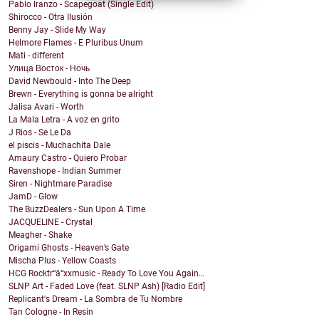
Pablo Iranzo - Scapegoat (Single Edit)
Shirocco - Otra Ilusión
Benny Jay - Slide My Way
Helmore Flames - E Pluribus Unum
Mati - different
Улица Восток - Ночь
David Newbould - Into The Deep
Brewn - Everything is gonna be alright
Jalisa Avari - Worth
La Mala Letra - A voz en grito
J Rios - Se Le Da
el piscis - Muchachita Dale
Amaury Castro - Quiero Probar
Ravenshope - Indian Summer
Siren - Nightmare Paradise
JamD - Glow
The BuzzDealers - Sun Upon A Time
JACQUELINE - Crystal
Meagher - Shake
Origami Ghosts - Heaven’s Gate
Mischa Plus - Yellow Coasts
HCG Rocktr“ä“xxmusic - Ready To Love You Again…
SLNP Art - Faded Love (feat. SLNP Ash) [Radio Edit]
Replicant's Dream - La Sombra de Tu Nombre
Tan Cologne - In Resin