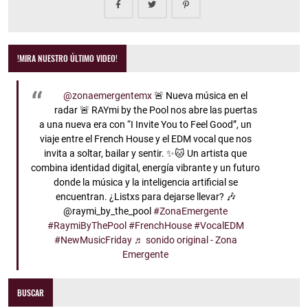
!MIRA NUESTRO ÚLTIMO VIDEO!
@zonaemergentemx
🚨 Nueva música en el
radar 🚨 RAYmi by the Pool nos abre las puertas
a una nueva era con “I Invite You to Feel Good”, un
viaje entre el French House y el EDM vocal que nos
invita a soltar, bailar y sentir. ✨🐱 Un artista que
combina identidad digital, energía vibrante y un futuro
donde la música y la inteligencia artificial se
encuentran. ¿Listxs para dejarse llevar? 🎶
@raymi_by_the_pool
#ZonaEmergente
#RaymiByThePool
#FrenchHouse
#VocalEDM
#NewMusicFriday
♬ sonido original - Zona
Emergente
BUSCAR